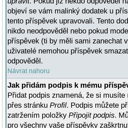
upravit
. Pokud již někdo odpověděl na
objeví se vám malinký dodatek u přísp
tento příspěvek upravovali. Tento do
nikdo neodpověděl nebo pokud moderá
příspěvek (ti by měli sami zanechat v
uživatelé nemohou příspěvek smazat,
odpověděl.
Návrat nahoru
Jak přidám podpis k mému příspě
Přidat podpis znamená, že si musíte n
přes stránku
Profil
. Podpis můžete p
zatržením položky
Připojit podpis
. Mů
pro všechny vaše příspěvky zaškrtnut