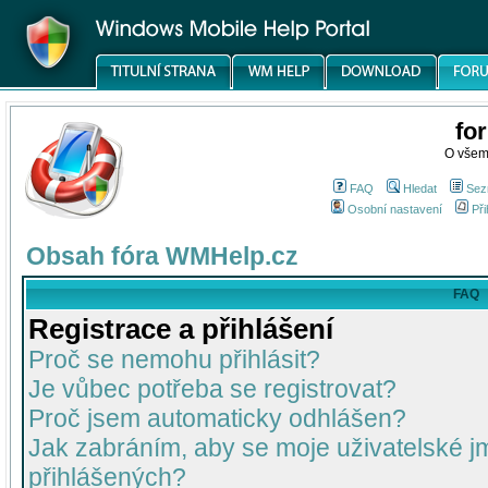
fo
O všem
FAQ
Hledat
Sez
Osobní nastavení
Při
Obsah fóra WMHelp.cz
FAQ
Registrace a přihlášení
Proč se nemohu přihlásit?
Je vůbec potřeba se registrovat?
Proč jsem automaticky odhlášen?
Jak zabráním, aby se moje uživatelské 
přihlášených?