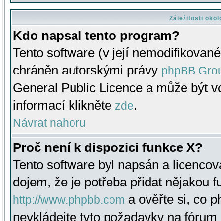
Záležitosti oko
Kdo napsal tento program?
Tento software (v její nemodifikované
chráněn autorskými právy
phpBB Gro
General Public Licence a může být vo
informací klikněte
.
zde
Návrat nahoru
Proč není k dispozici funkce X?
Tento software byl napsán a licenco
dojem, že je potřeba přidat nějakou f
a ověřte si, co 
http://www.phpbb.com
nevkládejte tyto požadavky na fóru