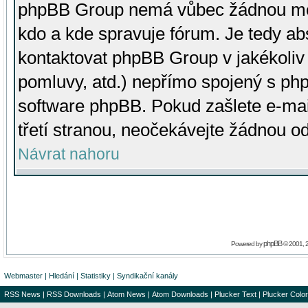
phpBB Group nemá vůbec žádnou moc 
kdo a kde spravuje fórum. Je tedy a
kontaktovat phpBB Group v jakékoliv p
pomluvy, atd.) nepřímo spojený s p
software phpBB. Pokud zašlete e-mai
třetí stranou, neočekávejte žádnou o
Návrat nahoru
phpBB
Powered by
© 2001, 
Webmaster
|
Hledání
|
Statistiky
|
Syndikační kanály
RSS News
|
RSS Downloads
|
Atom News
|
Atom Downloads
|
Plucker Text
|
Plucker Color