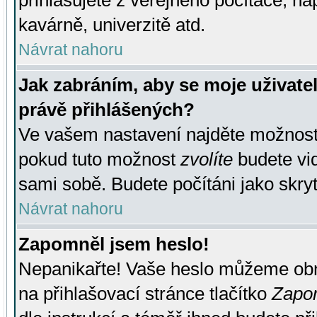
přihlašujete z veřejného počítače, na
kavárně, univerzitě atd.
Návrat nahoru
Jak zabráním, aby se moje uživate
právě přihlášených?
Ve vašem nastavení najděte možnos
pokud tuto možnost
zvolíte
budete vid
sami sobě. Budete počítáni jako skryt
Návrat nahoru
Zapomněl jsem heslo!
Nepanikařte! Vaše heslo můžeme obn
na přihlašovací stránce tlačítko
Zapom