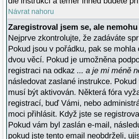
dle instrukcí a téměř ihned budete př
Návrat nahoru
Zaregistroval jsem se, ale nemohu 
Nejprve zkontrolujte, že zadáváte sp
Pokud jsou v pořádku, pak se mohla o
dvou věcí. Pokud je umožněna podpora
registraci na odkaz
... a je mi méně n
následovat zaslané instrukce. Pokud t
musí být aktivován. Některá fóra vyž
registrací, buď Vámi, nebo administr
moci přihlásit. Když jste se registrova
Pokud vám byl zaslán e-mail, násled
pokud jste tento email neobdrželi, uj