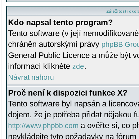
Záležitosti oko
Kdo napsal tento program?
Tento software (v její nemodifikované
chráněn autorskými právy
phpBB Gro
General Public Licence a může být vo
informací klikněte
.
zde
Návrat nahoru
Proč není k dispozici funkce X?
Tento software byl napsán a licenco
dojem, že je potřeba přidat nějakou f
a ověřte si, co 
http://www.phpbb.com
nevkládejte tyto požadavky na fóru