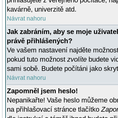
přihlašujete z veřejného počítače, na
kavárně, univerzitě atd.
Návrat nahoru
Jak zabráním, aby se moje uživate
právě přihlášených?
Ve vašem nastavení najděte možnos
pokud tuto možnost
zvolíte
budete vid
sami sobě. Budete počítáni jako skryt
Návrat nahoru
Zapomněl jsem heslo!
Nepanikařte! Vaše heslo můžeme obn
na přihlašovací stránce tlačítko
Zapom