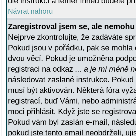
dle instrukcí a téměř ihned budete př
Návrat nahoru
Zaregistroval jsem se, ale nemohu 
Nejprve zkontrolujte, že zadáváte sp
Pokud jsou v pořádku, pak se mohla o
dvou věcí. Pokud je umožněna podpora
registraci na odkaz
... a je mi méně n
následovat zaslané instrukce. Pokud t
musí být aktivován. Některá fóra vyž
registrací, buď Vámi, nebo administr
moci přihlásit. Když jste se registrova
Pokud vám byl zaslán e-mail, násled
pokud jste tento email neobdrželi, uj