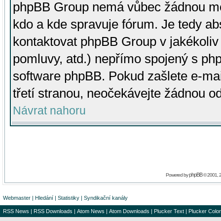
phpBB Group nemá vůbec žádnou moc 
kdo a kde spravuje fórum. Je tedy a
kontaktovat phpBB Group v jakékoliv p
pomluvy, atd.) nepřímo spojený s p
software phpBB. Pokud zašlete e-mai
třetí stranou, neočekávejte žádnou o
Návrat nahoru
phpBB
Powered by
© 2001, 
Webmaster
|
Hledání
|
Statistiky
|
Syndikační kanály
RSS News
|
RSS Downloads
|
Atom News
|
Atom Downloads
|
Plucker Text
|
Plucker Color