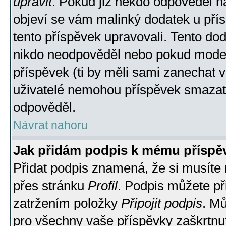
upravit
. Pokud již někdo odpověděl na
objeví se vám malinký dodatek u přísp
tento příspěvek upravovali. Tento do
nikdo neodpověděl nebo pokud moderá
příspěvek (ti by měli sami zanechat v
uživatelé nemohou příspěvek smazat,
odpověděl.
Návrat nahoru
Jak přidám podpis k mému příspě
Přidat podpis znamená, že si musíte n
přes stránku
Profil
. Podpis můžete p
zatržením položky
Připojit podpis
. Mů
pro všechny vaše příspěvky zaškrtnut