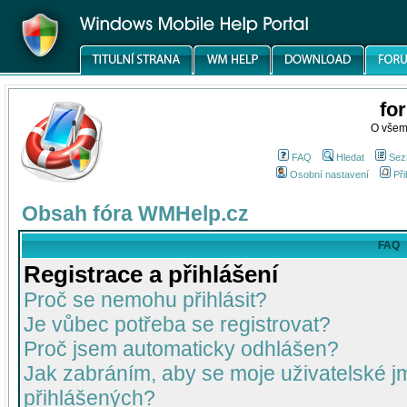
fo
O všem
FAQ
Hledat
Sez
Osobní nastavení
Při
Obsah fóra WMHelp.cz
FAQ
Registrace a přihlášení
Proč se nemohu přihlásit?
Je vůbec potřeba se registrovat?
Proč jsem automaticky odhlášen?
Jak zabráním, aby se moje uživatelské 
přihlášených?