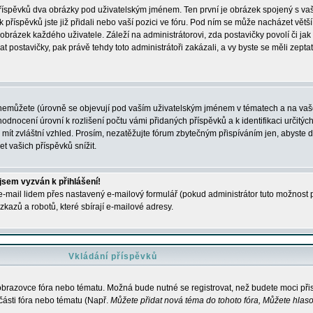
 příspěvků dva obrázky pod uživatelským jménem. Ten první je obrázek spojený s vaš
ik příspěvků jste již přidali nebo vaší pozici ve fóru. Pod ním se může nacházet vět
í obrázek každého uživatele. Záleží na administrátorovi, zda postavičky povolí či jak 
postavičky, pak právě tehdy toto administrátoři zakázali, a vy byste se měli zepta
nemůžete (úrovně se objevují pod vaším uživatelským jménem v tématech a na vaše
odnocení úrovní k rozlišení počtu vámi přidaných příspěvků a k identifikaci určitých
ít zvláštní vzhled. Prosím, nezatěžujte fórum zbytečným přispíváním jen, abyste d
 vašich příspěvků snížit.
 jsem vyzván k přihlášení!
-mail lidem přes nastavený e-mailový formulář (pokud administrátor tuto možnost po
azů a robotů, které sbírají e-mailové adresy.
Vkládání příspěvků
 obrazovce fóra nebo tématu. Možná bude nutné se registrovat, než budete moci přis
části fóra nebo tématu (Např.
Můžete přidat nová téma do tohoto fóra, Můžete hlasov