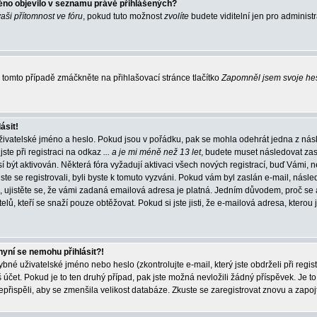
éno objevilo v seznamu právě přihlášených?
vaši přítomnost ve fóru
, pokud tuto možnost
zvolíte
budete viditelní jen pro administ
tomto případě zmáčkněte na přihlašovací stránce tlačítko
Zapomněl jsem svoje he
ásit!
živatelské jméno a heslo. Pokud jsou v pořádku, pak se mohla odehrát jedna z násl
ste při registraci na odkaz
... a je mi méně než 13 let
, budete muset následovat zas
í být aktivován. Některá fóra vyžadují aktivaci všech nových registrací, buď Vámi,
jste se registrovali, byli byste k tomuto vyzváni. Pokud vám byl zaslán e-mail, násle
, ujistěte se, že vámi zadaná emailová adresa je platná. Jedním důvodem, proč se 
elů, kteří se snaží pouze obtěžovat. Pokud si jste jisti, že e-mailová adresa, kterou j
nyní se nemohu přihlásit?!
né uživatelské jméno nebo heslo (zkontrolujte e-mail, který jste obdrželi při regis
čet. Pokud je to ten druhý případ, pak jste možná nevložili žádný příspěvek. Je to
nepřispěli, aby se zmenšila velikost databáze. Zkuste se zaregistrovat znovu a zapoj