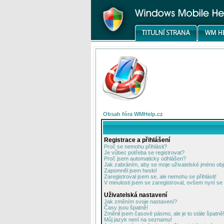
Obsah fóra WMHelp.cz
Registrace a přihlášení
Proč se nemohu přihlásit?
Je vůbec potřeba se registrovat?
Proč jsem automaticky odhlášen?
Jak zabráním, aby se moje uživatelské jméno ob
Zapomněl jsem heslo!
Zaregistroval jsem se, ale nemohu se přihlásit!
V minulosti jsem se zaregistroval, ovšem nyní se 
Uživatelská nastavení
Jak změním svoje nastavení?
Časy jsou špatně!
Změnil jsem časové pásmo, ale je to stále špatně
Můj jazyk není na seznamu!