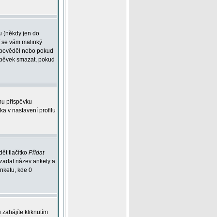
u (někdy jen do
í se vám malinký
odpověděl nebo pokud
íspěvek smazat, pokud
mu příspěvku
ka v nastavení profilu
ět tlačítko
Přidat
 zadat název ankety a
anketu, kde 0
zahájíte kliknutím