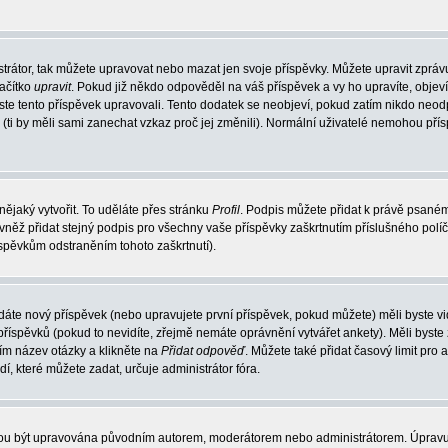
trátor, tak můžete upravovat nebo mazat jen svoje příspěvky. Můžete upravit zpráv
lačítko
upravit
. Pokud již někdo odpověděl na váš příspěvek a vy ho upravíte, objev
t jste tento příspěvek upravovali. Tento dodatek se neobjeví, pokud zatím nikdo ne
k (ti by měli sami zanechat vzkaz proč jej změnili). Normální uživatelé nemohou př
nějaký vytvořit. To uděláte přes stránku
Profil
. Podpis můžete přidat k právě psané
vněž přidat stejný podpis pro všechny vaše příspěvky zaškrtnutím příslušného políč
spěvkům odstraněním tohoto zaškrtnutí).
dáte nový příspěvek (nebo upravujete první příspěvek, pokud můžete) měli byste vid
íspěvků (pokud to nevidíte, zřejmě nemáte oprávnění vytvářet ankety). Měli byste
ím název otázky a klikněte na
Přidat odpověď
. Můžete také přidat časový limit pro 
které můžete zadat, určuje administrátor fóra.
ohou být upravována původním autorem, moderátorem nebo administrátorem. Úpravu 