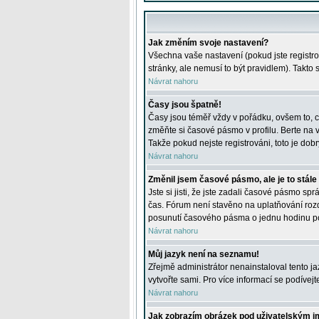
Jak změním svoje nastavení?
Všechna vaše nastavení (pokud jste registro
stránky, ale nemusí to být pravidlem). Takto
Návrat nahoru
Časy jsou špatně!
Časy jsou téměř vždy v pořádku, ovšem to, c
změňte si časové pásmo v profilu. Berte na
Takže pokud nejste registrováni, toto je dobr
Návrat nahoru
Změnil jsem časové pásmo, ale je to stále
Jste si jisti, že jste zadali časové pásmo sp
čas. Fórum není stavěno na uplatňování roz
posunutí časového pásma o jednu hodinu po 
Návrat nahoru
Můj jazyk není na seznamu!
Zřejmě administrátor nenainstaloval tento jaz
vytvořte sami. Pro více informací se podívej
Návrat nahoru
Jak zobrazím obrázek pod uživatelským 