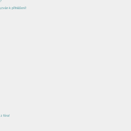
?
yzván k přihlášení!
z fóra!