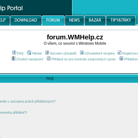
forum.WMHelp.cz
O všem, co souvisí s Windows Mobile
FAQ
Hledat
Seznam uživatelů
Uživatelské skupiny
Registrac
Osobní nastavení
Přihlásit se pro kontrolu soukromých zpráv
Přihlášen
FAQ
jevilo v seznamu právě přihlášených?
nemohu přihlásit?!
!