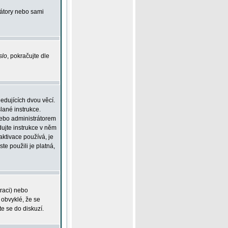
rátory nebo sami
slo
, pokračujte dle
edujících dvou věcí.
lané instrukce.
 nebo administrátorem
dujte instrukce v něm
aktivace používá, je
ste použili je platná,
traci) nebo
 obvyklé, že se
te se do diskuzí.