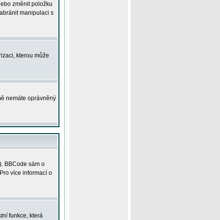
 nebo změnit položku
abránit manipulaci s
rizaci, kterou může
ejmě nemáte oprávněný
ky). BBCode sám o
Pro více informací o
tní
funkce, která