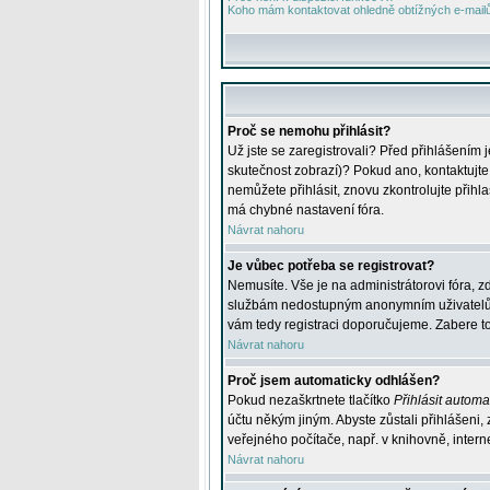
Koho mám kontaktovat ohledně obtížných e-mailů 
Proč se nemohu přihlásit?
Už jste se zaregistrovali? Před přihlášením 
skutečnost zobrazí)? Pokud ano, kontaktujte a
nemůžete přihlásit, znovu zkontrolujte přih
má chybné nastavení fóra.
Návrat nahoru
Je vůbec potřeba se registrovat?
Nemusíte. Vše je na administrátorovi fóra, z
službám nedostupným anonymním uživatelům, j
vám tedy registraci doporučujeme. Zabere to 
Návrat nahoru
Proč jsem automaticky odhlášen?
Pokud nezaškrtnete tlačítko
Přihlásit automat
účtu někým jiným. Abyste zůstali přihlášeni,
veřejného počítače, např. v knihovně, intern
Návrat nahoru