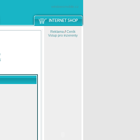
windowsmobile.cz
Reklama
/
Ceník
Vstup pro inzerenty
e
í