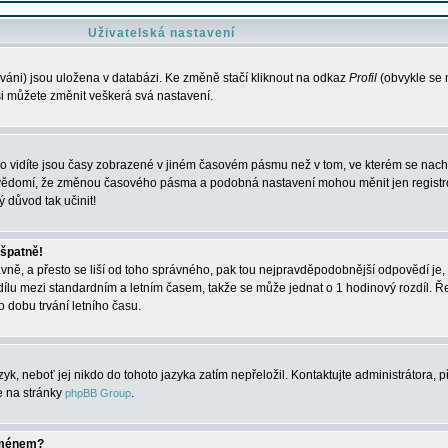
Uživatelská nastavení
váni) jsou uložena v databázi. Ke změně stačí kliknout na odkaz
Profil
(obvykle se n
 si můžete změnit veškerá svá nastavení.
o vidíte jsou časy zobrazené v jiném časovém pásmu než v tom, ve kterém se nacház
 vědomí, že změnou časového pásma a podobná nastavení mohou měnit jen registro
ý důvod tak učinit!
 špatně!
rávně, a přesto se liší od toho správného, pak tou nejpravděpodobnější odpovědí je, 
dílu mezi standardním a letním časem, takže se může jednat o 1 hodinový rozdíl. 
dobu trvání letního času.
yk, neboť jej nikdo do tohoto jazyka zatím nepřeložil. Kontaktujte administrátora, p
te na stránky
.
phpBB Group
jménem?