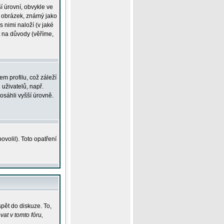
í úrovní, obvykle ve
ší obrázek, známý jako
s nimi naloží (v jaké
t na důvody (věříme,
m profilu, což záleží
 uživatelů, např.
osáhli vyšší úrovně.
volil). Toto opatření
pět do diskuze. To,
at v tomto fóru,