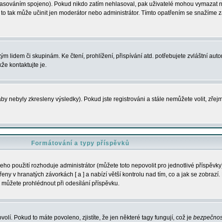
s hlasováním spojeno). Pokud nikdo zatím nehlasoval, pak uživatelé mohou vymazat
y to tak může učinit jen moderátor nebo administrátor. Tímto opatřením se snažíme z
m lidem či skupinám. Ke čtení, prohlížení, přispívání atd. potřebujete zvláštní auto
že kontaktujte je.
aby nebyly zkresleny výsledky). Pokud jste registrováni a stále nemůžete volit, zř
Formátování a typy příspěvků
ho použití rozhoduje administrátor (můžete toto nepovolit pro jednotlivé příspěv
y v hranatých závorkách [ a ] a nabízí větší kontrolu nad tím, co a jak se zobrazí. 
 můžete prohlédnout při odesílání příspěvku.
volí. Pokud to máte povoleno, zjistíte, že jen některé tagy fungují, což je
bezpečnos