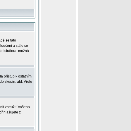
adě se tato
yloučeni a stále se
ministrátora, možná
á přístup k ostatním
o skupin, atd. Vřele
nit zneužití vašeho
přihlašujete z