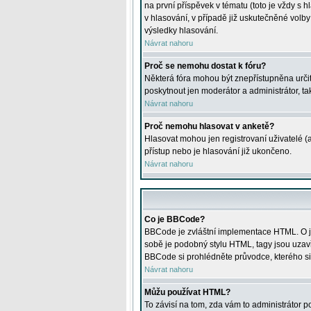
na první příspěvek v tématu (toto je vždy 
v hlasování, v případě již uskutečněné volb
výsledky hlasování.
Návrat nahoru
Proč se nemohu dostat k fóru?
Některá fóra mohou být znepřístupněna určitý
poskytnout jen moderátor a administrátor, tak
Návrat nahoru
Proč nemohu hlasovat v anketě?
Hlasovat mohou jen registrovaní uživatelé (
přístup nebo je hlasování již ukončeno.
Návrat nahoru
Co je BBCode?
BBCode je zvláštní implementace HTML. O je
sobě je podobný stylu HTML, tagy jsou uzavřen
BBCode si prohlédněte průvodce, kterého si
Návrat nahoru
Můžu používat HTML?
To závisí na tom, zda vám to administrátor po