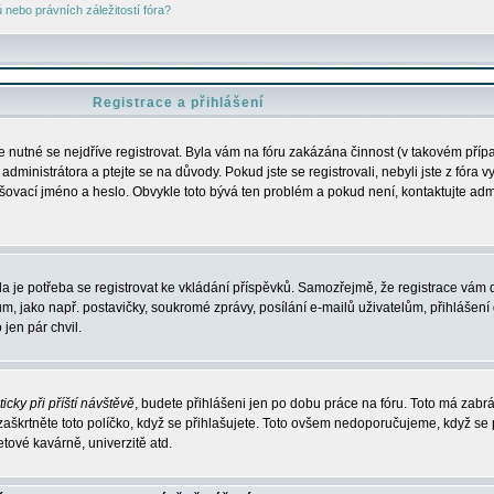
nebo právních záležitostí fóra?
Registrace a přihlášení
je nutné se nejdříve registrovat. Byla vám na fóru zakázána činnost (v takovém příp
dministrátora a ptejte se na důvody. Pokud jste se registrovali, nebyli jste z fóra v
lašovací jméno a heslo. Obvykle toto bývá ten problém a pokud není, kontaktujte ad
da je potřeba se registrovat ke vkládání příspěvků. Samozřejmě, že registrace vám d
ako např. postavičky, soukromé zprávy, posílání e-mailů uživatelům, přihlášení d
jen pár chvil.
icky při příští návštěvě
, budete přihlášeni jen po dobu práce na fóru. Toto má zabrá
 zaškrtněte toto políčko, když se přihlašujete. Toto ovšem nedoporučujeme, když se 
etové kavárně, univerzitě atd.