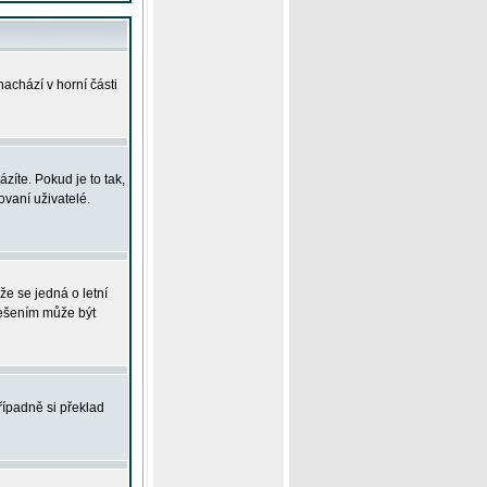
achází v horní části
íte. Pokud je to tak,
vaní uživatelé.
že se jedná o letní
Řešením může být
řípadně si překlad