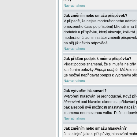
atd.
).
Návrat nahoru
Jak změním nebo smažu příspěvek?
V případě, že nejste moderátor nebo adminis
omezeného času po přispění) kliknutím na t
dodatek u příspěvku, který ukazuje, kolikrá
moderátor či administrátor změnili příspěve
na něj již někdo odpověděl.
Návrat nahoru
Jak přidám podpis k mému příspěvku?
Přidat podpis znamená, že si musíte nejdřív 
zatržením položky
Připojit podpis
. Můžete ro
(je možné nepřidávat podpis k vybraným pří
Návrat nahoru
Jak vytvořím hlasování?
Vytvoření hlasování je jednoduché. Když při
hlasování
pod hlavním oknem na přidávání př
pak alespoň dvě možnosti (nastavte napsán
znamená neomezenou volbu. Počet odpovědí, 
Návrat nahoru
Jak změním nebo smažu hlasování?
Je to stejné jako s příspěvky, hlasování m