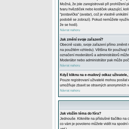
Možná, že jste zaregistrovali při prohlížení
tvaru hvězdiček nebo kostiček ukazující, kol
"postavička" (avatar), což je vlastně unikátn
podobě se zobrazí). Pokud nemůžete využívat 
že se hodí).
Návrat nahoru
Jak změní svoje zařazení?
Obecně vzato, svoje zařazení přímo změnit 
na použitém vzhledu). Většina fór používají h
označení moderátorů a administrátorů může m
Moderátor nebo administrátor pak může počet
Návrat nahoru
Když kliknu na e-mailový odkaz uživatele,
Pouze registrovaní uživatelé mohou posílat e
umožňuje zbavit se otravných anonymních vzk
Návrat nahoru
Jak vložím téma do fóra?
Jednouše. Klikněte na příslušné tlačítko na
co vám je povoleno můžete vidět na spodní 