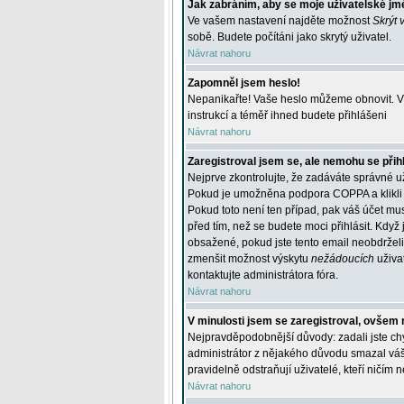
Jak zabráním, aby se moje uživatelské jm
Ve vašem nastavení najděte možnost
Skrýt 
sobě. Budete počítáni jako skrytý uživatel.
Návrat nahoru
Zapomněl jsem heslo!
Nepanikařte! Vaše heslo můžeme obnovit. V 
instrukcí a téměř ihned budete přihlášeni
Návrat nahoru
Zaregistroval jsem se, ale nemohu se přihl
Nejprve zkontrolujte, že zadáváte správné u
Pokud je umožněna podpora COPPA a klikli j
Pokud toto není ten případ, pak váš účet mus
před tím, než se budete moci přihlásit. Když 
obsažené, pokud jste tento email neobdrželi
zmenšit možnost výskytu
nežádoucích
uživat
kontaktujte administrátora fóra.
Návrat nahoru
V minulosti jsem se zaregistroval, ovšem 
Nejpravděpodobnější důvody: zadali jste chyb
administrátor z nějakého důvodu smazal váš ú
pravidelně odstraňují uživatelé, kteří ničím 
Návrat nahoru