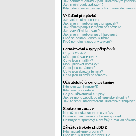
Jak zobrazím obrázek pod uživatelským jménem
Jak změní svoje zařazení?
Když kliknu na e-mailový odkaz uživatele, jsem v
Vkládání příspěvků
Jak vložím téma do fóra?
Jak změním nebo smažu příspěvek?
Jak přidám podpis k mému příspěvku?
Jak vytvořím hlasování?
Jak změním nebo smažu hlasování?
Proč se nemohu dostat k fóru?
Proč nemohu hlasovat v anketě?
Formátování a typy příspěvků
Co je BBCode?
Můžu používat HTML?
Co to jsou smajlíky?
Mohu přidávat obrázky?
Co to jsou oznámení?
Co to jsou důležitá témata?
Co to jsou uzamčená témata?
Uživatelské úrovně a skupiny
Kdo jsou administrátoři?
Kdo jsou moderátoři?
Co jsou uživatelské skupiny?
Jak se mohu zapojit do uživatelské skupiny?
Jak se stanu moderátorem uživatelské skupiny?
Soukromé zprávy
Nemůžu posílat soukromé zprávy!
Dostávám nechtěné soukromé zprávy!
Dostal jsem spamový a obtížný e-mail od někoho 
Záležitosti okolo phpBB 2
Kdo napsal tento program?
Proč není k dispozici funkce X?