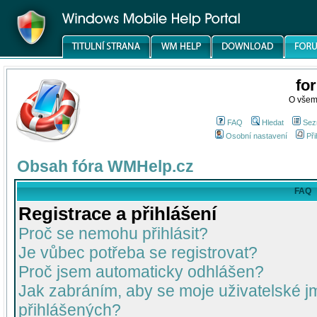
fo
O všem
FAQ
Hledat
Sez
Osobní nastavení
Při
Obsah fóra WMHelp.cz
FAQ
Registrace a přihlášení
Proč se nemohu přihlásit?
Je vůbec potřeba se registrovat?
Proč jsem automaticky odhlášen?
Jak zabráním, aby se moje uživatelské 
přihlášených?