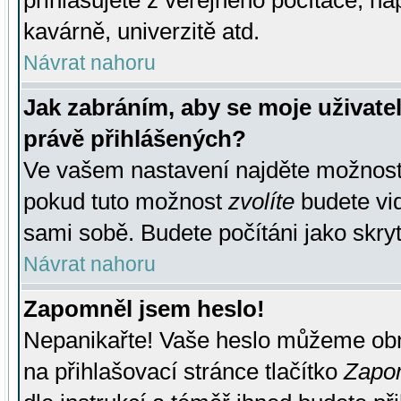
přihlašujete z veřejného počítače, na
kavárně, univerzitě atd.
Návrat nahoru
Jak zabráním, aby se moje uživate
právě přihlášených?
Ve vašem nastavení najděte možnos
pokud tuto možnost
zvolíte
budete vid
sami sobě. Budete počítáni jako skryt
Návrat nahoru
Zapomněl jsem heslo!
Nepanikařte! Vaše heslo můžeme obn
na přihlašovací stránce tlačítko
Zapom