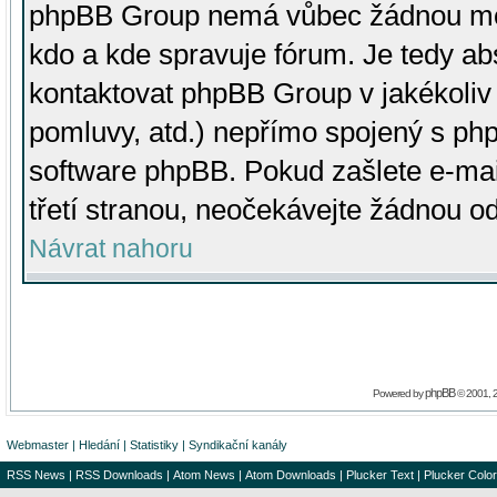
phpBB Group nemá vůbec žádnou moc 
kdo a kde spravuje fórum. Je tedy a
kontaktovat phpBB Group v jakékoliv p
pomluvy, atd.) nepřímo spojený s p
software phpBB. Pokud zašlete e-mai
třetí stranou, neočekávejte žádnou o
Návrat nahoru
phpBB
Powered by
© 2001, 
Webmaster
|
Hledání
|
Statistiky
|
Syndikační kanály
RSS News
|
RSS Downloads
|
Atom News
|
Atom Downloads
|
Plucker Text
|
Plucker Color