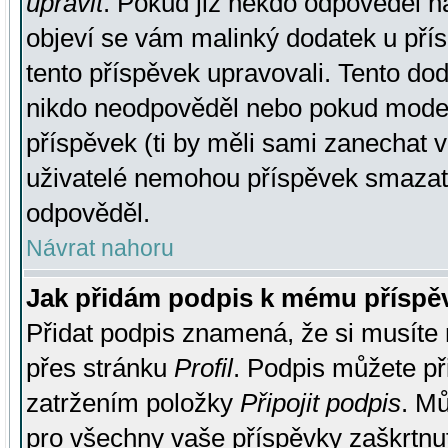
upravit
. Pokud již někdo odpověděl na
objeví se vám malinký dodatek u přísp
tento příspěvek upravovali. Tento do
nikdo neodpověděl nebo pokud moderá
příspěvek (ti by měli sami zanechat v
uživatelé nemohou příspěvek smazat,
odpověděl.
Návrat nahoru
Jak přidám podpis k mému příspě
Přidat podpis znamená, že si musíte n
přes stránku
Profil
. Podpis můžete p
zatržením položky
Připojit podpis
. Mů
pro všechny vaše příspěvky zaškrtnut