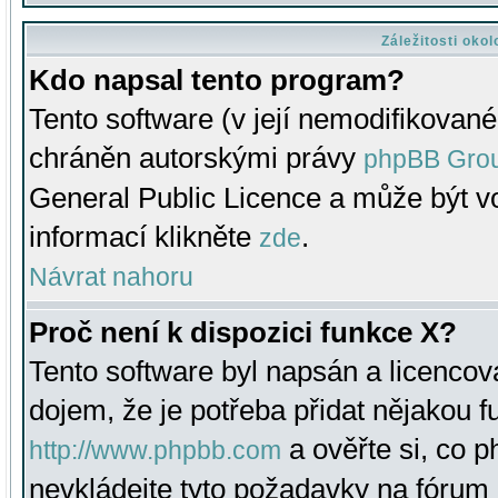
Záležitosti oko
Kdo napsal tento program?
Tento software (v její nemodifikované
chráněn autorskými právy
phpBB Gro
General Public Licence a může být vo
informací klikněte
.
zde
Návrat nahoru
Proč není k dispozici funkce X?
Tento software byl napsán a licenco
dojem, že je potřeba přidat nějakou f
a ověřte si, co 
http://www.phpbb.com
nevkládejte tyto požadavky na fóru