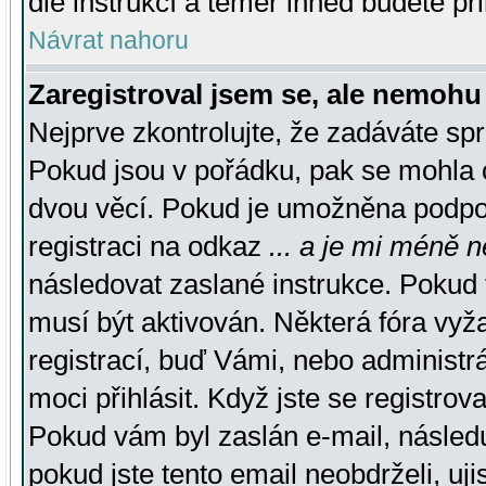
dle instrukcí a téměř ihned budete př
Návrat nahoru
Zaregistroval jsem se, ale nemohu 
Nejprve zkontrolujte, že zadáváte sp
Pokud jsou v pořádku, pak se mohla o
dvou věcí. Pokud je umožněna podpora
registraci na odkaz
... a je mi méně n
následovat zaslané instrukce. Pokud t
musí být aktivován. Některá fóra vyž
registrací, buď Vámi, nebo administr
moci přihlásit. Když jste se registrova
Pokud vám byl zaslán e-mail, násled
pokud jste tento email neobdrželi, uj