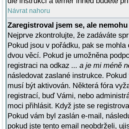
dle instrukcí a téměř ihned budete př
Návrat nahoru
Zaregistroval jsem se, ale nemohu 
Nejprve zkontrolujte, že zadáváte sp
Pokud jsou v pořádku, pak se mohla o
dvou věcí. Pokud je umožněna podpora
registraci na odkaz
... a je mi méně n
následovat zaslané instrukce. Pokud t
musí být aktivován. Některá fóra vyž
registrací, buď Vámi, nebo administr
moci přihlásit. Když jste se registrova
Pokud vám byl zaslán e-mail, násled
pokud jste tento email neobdrželi, uj