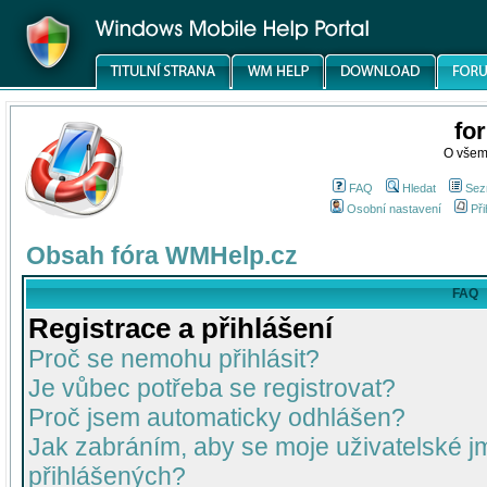
fo
O všem
FAQ
Hledat
Sez
Osobní nastavení
Při
Obsah fóra WMHelp.cz
FAQ
Registrace a přihlášení
Proč se nemohu přihlásit?
Je vůbec potřeba se registrovat?
Proč jsem automaticky odhlášen?
Jak zabráním, aby se moje uživatelské 
přihlášených?