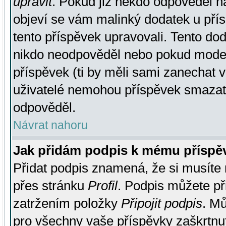
upravit
. Pokud již někdo odpověděl na
objeví se vám malinký dodatek u přísp
tento příspěvek upravovali. Tento do
nikdo neodpověděl nebo pokud moderá
příspěvek (ti by měli sami zanechat v
uživatelé nemohou příspěvek smazat,
odpověděl.
Návrat nahoru
Jak přidám podpis k mému příspě
Přidat podpis znamená, že si musíte n
přes stránku
Profil
. Podpis můžete p
zatržením položky
Připojit podpis
. Mů
pro všechny vaše příspěvky zaškrtnut