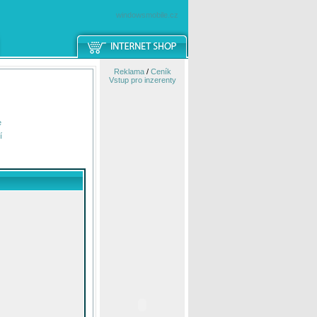
windowsmobile.cz
Reklama
/
Ceník
Vstup pro inzerenty
e
í