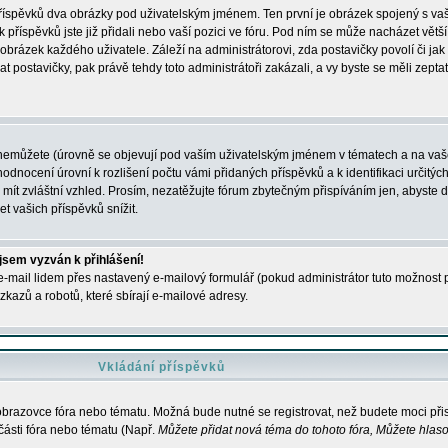
 příspěvků dva obrázky pod uživatelským jménem. Ten první je obrázek spojený s vaš
ik příspěvků jste již přidali nebo vaší pozici ve fóru. Pod ním se může nacházet vět
í obrázek každého uživatele. Záleží na administrátorovi, zda postavičky povolí či jak 
postavičky, pak právě tehdy toto administrátoři zakázali, a vy byste se měli zepta
nemůžete (úrovně se objevují pod vaším uživatelským jménem v tématech a na vaše
odnocení úrovní k rozlišení počtu vámi přidaných příspěvků a k identifikaci určitých
ít zvláštní vzhled. Prosím, nezatěžujte fórum zbytečným přispíváním jen, abyste d
 vašich příspěvků snížit.
 jsem vyzván k přihlášení!
-mail lidem přes nastavený e-mailový formulář (pokud administrátor tuto možnost po
azů a robotů, které sbírají e-mailové adresy.
Vkládání příspěvků
 obrazovce fóra nebo tématu. Možná bude nutné se registrovat, než budete moci přis
části fóra nebo tématu (Např.
Můžete přidat nová téma do tohoto fóra, Můžete hlasov