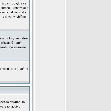
í úrovní, obvykle ve
ší obrázek, známý jako
s nimi naloží (v jaké
t na důvody (věříme,
m profilu, což záleží
 uživatelů, např.
osáhli vyšší úrovně.
volil). Toto opatření
pět do diskuze. To,
at v tomto fóru,