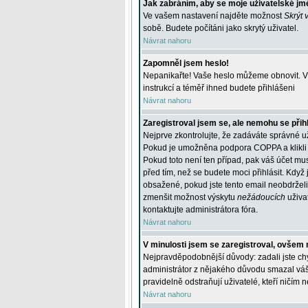
Jak zabráním, aby se moje uživatelské jm
Ve vašem nastavení najděte možnost
Skrýt 
sobě. Budete počítáni jako skrytý uživatel.
Návrat nahoru
Zapomněl jsem heslo!
Nepanikařte! Vaše heslo můžeme obnovit. V 
instrukcí a téměř ihned budete přihlášeni
Návrat nahoru
Zaregistroval jsem se, ale nemohu se přihl
Nejprve zkontrolujte, že zadáváte správné u
Pokud je umožněna podpora COPPA a klikli j
Pokud toto není ten případ, pak váš účet mus
před tím, než se budete moci přihlásit. Když 
obsažené, pokud jste tento email neobdrželi
zmenšit možnost výskytu
nežádoucích
uživat
kontaktujte administrátora fóra.
Návrat nahoru
V minulosti jsem se zaregistroval, ovšem 
Nejpravděpodobnější důvody: zadali jste chyb
administrátor z nějakého důvodu smazal váš ú
pravidelně odstraňují uživatelé, kteří ničím 
Návrat nahoru