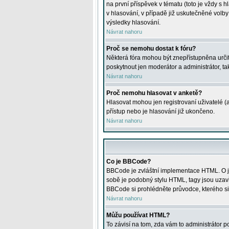
na první příspěvek v tématu (toto je vždy 
v hlasování, v případě již uskutečněné volb
výsledky hlasování.
Návrat nahoru
Proč se nemohu dostat k fóru?
Některá fóra mohou být znepřístupněna určitý
poskytnout jen moderátor a administrátor, tak
Návrat nahoru
Proč nemohu hlasovat v anketě?
Hlasovat mohou jen registrovaní uživatelé (
přístup nebo je hlasování již ukončeno.
Návrat nahoru
Co je BBCode?
BBCode je zvláštní implementace HTML. O je
sobě je podobný stylu HTML, tagy jsou uzavřen
BBCode si prohlédněte průvodce, kterého si
Návrat nahoru
Můžu používat HTML?
To závisí na tom, zda vám to administrátor po