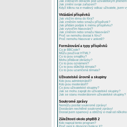
Jak zobrazím obrázek pod uživatelským jménem
Jak změní svoje zařazení?
Když kliknu na e-mailový odkaz uživatele, jsem v
Vkládání příspěvků
Jak vložím téma do fóra?
Jak změním nebo smažu příspěvek?
Jak přidám podpis k mému příspěvku?
Jak vytvořím hlasování?
Jak změním nebo smažu hlasování?
Proč se nemohu dostat k fóru?
Proč nemohu hlasovat v anketě?
Formátování a typy příspěvků
Co je BBCode?
Můžu používat HTML?
Co to jsou smajlíky?
Mohu přidávat obrázky?
Co to jsou oznámení?
Co to jsou důležitá témata?
Co to jsou uzamčená témata?
Uživatelské úrovně a skupiny
Kdo jsou administrátoři?
Kdo jsou moderátoři?
Co jsou uživatelské skupiny?
Jak se mohu zapojit do uživatelské skupiny?
Jak se stanu moderátorem uživatelské skupiny?
Soukromé zprávy
Nemůžu posílat soukromé zprávy!
Dostávám nechtěné soukromé zprávy!
Dostal jsem spamový a obtížný e-mail od někoho 
Záležitosti okolo phpBB 2
Kdo napsal tento program?
Proč není k dispozici funkce X?