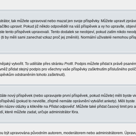
trátor, tak můžete upravovat nebo mazat jen svoje příspěvky. Můžete upravit zpráv
lačítko
upravit
. Pokud již někdo odpověděl na váš příspěvek a vy ho upravíte, objev
t jste tento příspěvek upravovali. Tento dodatek se neobjeví, pokud zatím nikdo ne
k (ti by měli sami zanechat vzkaz proč jej změnili). Normální uživatelé nemohou př
nějaký vytvořit. To uděláte přes stránku
Profil
. Podpis můžete přidat k právě psané
vněž přidat stejný podpis pro všechny vaše příspěvky zaškrtnutím příslušného políč
spěvkům odstraněním tohoto zaškrtnutí).
dáte nový příspěvek (nebo upravujete první příspěvek, pokud můžete) měli byste vid
íspěvků (pokud to nevidíte, zřejmě nemáte oprávnění vytvářet ankety). Měli byste
ím název otázky a klikněte na
Přidat odpověď
. Můžete také přidat časový limit pro 
které můžete zadat, určuje administrátor fóra.
ohou být upravována původním autorem, moderátorem nebo administrátorem. Úpravu 