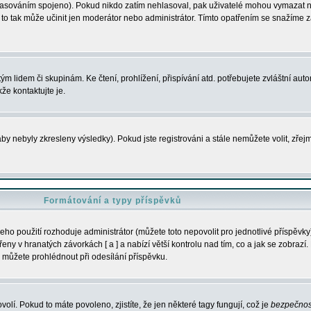
s hlasováním spojeno). Pokud nikdo zatím nehlasoval, pak uživatelé mohou vymazat
y to tak může učinit jen moderátor nebo administrátor. Tímto opatřením se snažíme z
m lidem či skupinám. Ke čtení, prohlížení, přispívání atd. potřebujete zvláštní auto
že kontaktujte je.
aby nebyly zkresleny výsledky). Pokud jste registrováni a stále nemůžete volit, zř
Formátování a typy příspěvků
ho použití rozhoduje administrátor (můžete toto nepovolit pro jednotlivé příspěv
y v hranatých závorkách [ a ] a nabízí větší kontrolu nad tím, co a jak se zobrazí. 
 můžete prohlédnout při odesílání příspěvku.
volí. Pokud to máte povoleno, zjistíte, že jen některé tagy fungují, což je
bezpečnos