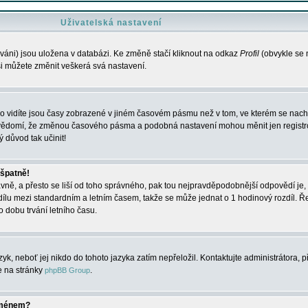
Uživatelská nastavení
váni) jsou uložena v databázi. Ke změně stačí kliknout na odkaz
Profil
(obvykle se n
 si můžete změnit veškerá svá nastavení.
o vidíte jsou časy zobrazené v jiném časovém pásmu než v tom, ve kterém se nacház
 vědomí, že změnou časového pásma a podobná nastavení mohou měnit jen registro
ý důvod tak učinit!
 špatně!
rávně, a přesto se liší od toho správného, pak tou nejpravděpodobnější odpovědí je, 
dílu mezi standardním a letním časem, takže se může jednat o 1 hodinový rozdíl. 
dobu trvání letního času.
yk, neboť jej nikdo do tohoto jazyka zatím nepřeložil. Kontaktujte administrátora, p
te na stránky
.
phpBB Group
jménem?