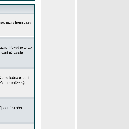
achází v horní části
íte. Pokud je to tak,
vaní uživatelé.
že se jedná o letní
Řešením může být
řípadně si překlad