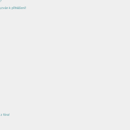
?
yzván k přihlášení!
z fóra!