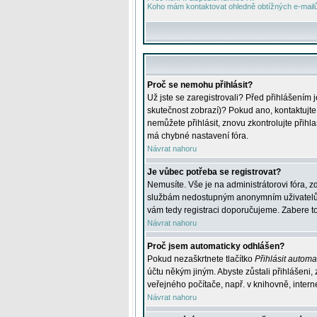
Koho mám kontaktovat ohledně obtížných e-mailů 
Proč se nemohu přihlásit?
Už jste se zaregistrovali? Před přihlášením 
skutečnost zobrazí)? Pokud ano, kontaktujte a
nemůžete přihlásit, znovu zkontrolujte přih
má chybné nastavení fóra.
Návrat nahoru
Je vůbec potřeba se registrovat?
Nemusíte. Vše je na administrátorovi fóra, z
službám nedostupným anonymním uživatelům, j
vám tedy registraci doporučujeme. Zabere to 
Návrat nahoru
Proč jsem automaticky odhlášen?
Pokud nezaškrtnete tlačítko
Přihlásit automat
účtu někým jiným. Abyste zůstali přihlášeni,
veřejného počítače, např. v knihovně, intern
Návrat nahoru