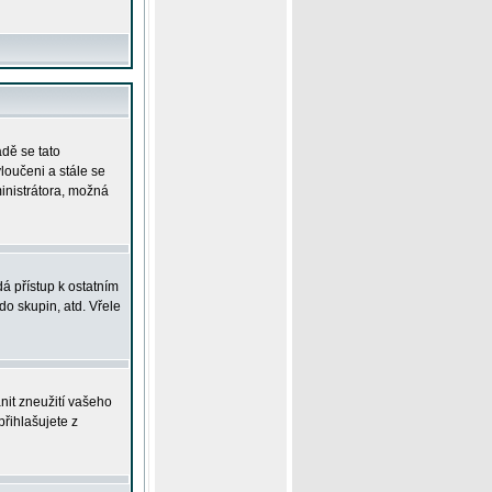
adě se tato
yloučeni a stále se
ministrátora, možná
á přístup k ostatním
o skupin, atd. Vřele
nit zneužití vašeho
přihlašujete z