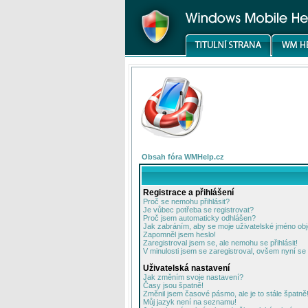
Obsah fóra WMHelp.cz
Registrace a přihlášení
Proč se nemohu přihlásit?
Je vůbec potřeba se registrovat?
Proč jsem automaticky odhlášen?
Jak zabráním, aby se moje uživatelské jméno ob
Zapomněl jsem heslo!
Zaregistroval jsem se, ale nemohu se přihlásit!
V minulosti jsem se zaregistroval, ovšem nyní se 
Uživatelská nastavení
Jak změním svoje nastavení?
Časy jsou špatně!
Změnil jsem časové pásmo, ale je to stále špatně
Můj jazyk není na seznamu!