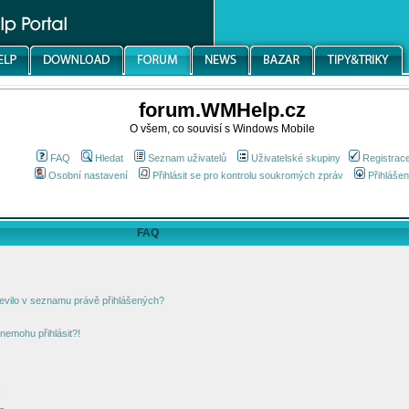
forum.WMHelp.cz
O všem, co souvisí s Windows Mobile
FAQ
Hledat
Seznam uživatelů
Uživatelské skupiny
Registrac
Osobní nastavení
Přihlásit se pro kontrolu soukromých zpráv
Přihlášen
FAQ
jevilo v seznamu právě přihlášených?
nemohu přihlásit?!
!