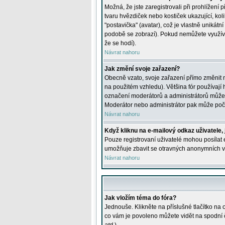
Možná, že jste zaregistrovali při prohlížení
tvaru hvězdiček nebo kostiček ukazující, kol
"postavička" (avatar), což je vlastně unikátn
podobě se zobrazí). Pokud nemůžete využívat 
že se hodí).
Návrat nahoru
Jak změní svoje zařazení?
Obecně vzato, svoje zařazení přímo změnit 
na použitém vzhledu). Většina fór používají h
označení moderátorů a administrátorů může m
Moderátor nebo administrátor pak může počet
Návrat nahoru
Když kliknu na e-mailový odkaz uživatele,
Pouze registrovaní uživatelé mohou posílat e
umožňuje zbavit se otravných anonymních vzk
Návrat nahoru
Jak vložím téma do fóra?
Jednouše. Klikněte na příslušné tlačítko na
co vám je povoleno můžete vidět na spodní 