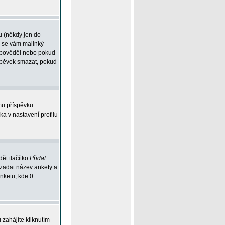
u (někdy jen do
í se vám malinký
odpověděl nebo pokud
íspěvek smazat, pokud
mu příspěvku
ka v nastavení profilu
ět tlačítko
Přidat
 zadat název ankety a
anketu, kde 0
zahájíte kliknutím