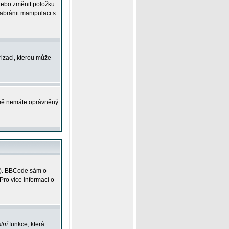
 nebo změnit položku
abránit manipulaci s
rizaci, kterou může
ejmě nemáte oprávněný
ky). BBCode sám o
Pro více informací o
tní
funkce, která