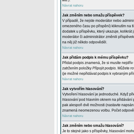
atd.
).
Návrat nahoru
Jak změním nebo smažu příspěvek?
V případě, že nejste moderátor nebo adminis
omezeného času po přispění) kliknutím na t
dodatek u příspěvku, který ukazuje, kolikrá
moderátor či administrátor změnili příspěve
na něj již někdo odpověděl.
Návrat nahoru
Jak přidám podpis k mému příspěvku?
Přidat podpis znamená, že si musíte nejdřív 
zatržením položky
Připojit podpis
. Můžete ro
(je možné nepřidávat podpis k vybraným pří
Návrat nahoru
Jak vytvořím hlasování?
Vytvoření hlasování je jednoduché. Když při
hlasování
pod hlavním oknem na přidávání př
pak alespoň dvě možnosti (nastavte napsán
znamená neomezenou volbu. Počet odpovědí, 
Návrat nahoru
Jak změním nebo smažu hlasování?
Je to stejné jako s příspěvky, hlasování m