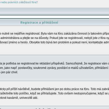
nebo právních záležitostí fóra?
Registrace a přihlášení
je nutné se nejdříve registrovat. Byla vám na fóru zakázána činnost (v takovém příp
dministrátora a ptejte se na důvody. Pokud jste se registrovali, nebyli jste z fóra v
lašovací jméno a heslo. Obvykle toto bývá ten problém a pokud není, kontaktujte ad
da je potřeba se registrovat ke vkládání příspěvků. Samozřejmě, že registrace vám d
ako např. postavičky, soukromé zprávy, posílání e-mailů uživatelům, přihlášení d
jen pár chvil.
icky při příští návštěvě
, budete přihlášeni jen po dobu práce na fóru. Toto má zabrá
 zaškrtněte toto políčko, když se přihlašujete. Toto ovšem nedoporučujeme, když se 
etové kavárně, univerzitě atd.