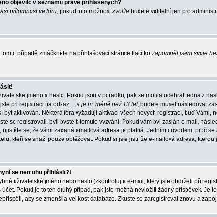
éno objevilo v seznamu právě přihlášených?
vaši přítomnost ve fóru
, pokud tuto možnost
zvolíte
budete viditelní jen pro administ
tomto případě zmáčkněte na přihlašovací stránce tlačítko
Zapomněl jsem svoje he
ásit!
živatelské jméno a heslo. Pokud jsou v pořádku, pak se mohla odehrát jedna z násl
ste při registraci na odkaz
... a je mi méně než 13 let
, budete muset následovat zas
í být aktivován. Některá fóra vyžadují aktivaci všech nových registrací, buď Vámi,
jste se registrovali, byli byste k tomuto vyzváni. Pokud vám byl zaslán e-mail, násle
, ujistěte se, že vámi zadaná emailová adresa je platná. Jedním důvodem, proč se 
elů, kteří se snaží pouze obtěžovat. Pokud si jste jisti, že e-mailová adresa, kterou j
nyní se nemohu přihlásit?!
né uživatelské jméno nebo heslo (zkontrolujte e-mail, který jste obdrželi při regis
čet. Pokud je to ten druhý případ, pak jste možná nevložili žádný příspěvek. Je to
nepřispěli, aby se zmenšila velikost databáze. Zkuste se zaregistrovat znovu a zapoj