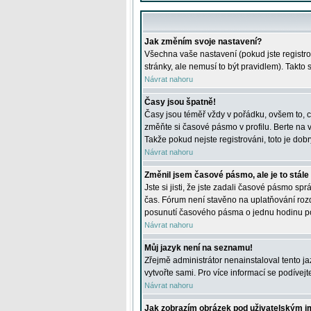
Jak změním svoje nastavení?
Všechna vaše nastavení (pokud jste registro
stránky, ale nemusí to být pravidlem). Takto
Návrat nahoru
Časy jsou špatně!
Časy jsou téměř vždy v pořádku, ovšem to, c
změňte si časové pásmo v profilu. Berte na
Takže pokud nejste registrováni, toto je dobr
Návrat nahoru
Změnil jsem časové pásmo, ale je to stále
Jste si jisti, že jste zadali časové pásmo sp
čas. Fórum není stavěno na uplatňování roz
posunutí časového pásma o jednu hodinu po 
Návrat nahoru
Můj jazyk není na seznamu!
Zřejmě administrátor nenainstaloval tento jaz
vytvořte sami. Pro více informací se podívej
Návrat nahoru
Jak zobrazím obrázek pod uživatelským 