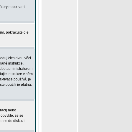
rátory nebo sami
slo
, pokračujte dle
edujících dvou věcí.
lané instrukce.
 nebo administrátorem
dujte instrukce v něm
aktivace používá, je
ste použili je platná,
traci) nebo
 obvyklé, že se
te se do diskuzí.