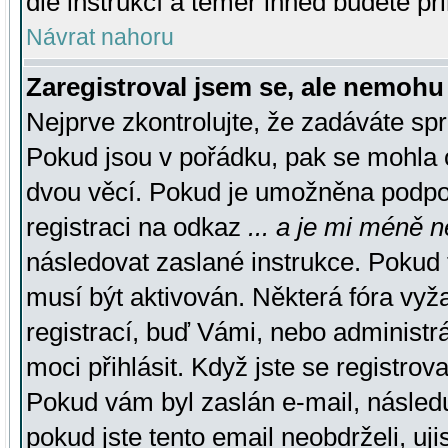
dle instrukcí a téměř ihned budete př
Návrat nahoru
Zaregistroval jsem se, ale nemohu 
Nejprve zkontrolujte, že zadáváte sp
Pokud jsou v pořádku, pak se mohla o
dvou věcí. Pokud je umožněna podpora
registraci na odkaz
... a je mi méně n
následovat zaslané instrukce. Pokud t
musí být aktivován. Některá fóra vyž
registrací, buď Vámi, nebo administr
moci přihlásit. Když jste se registrova
Pokud vám byl zaslán e-mail, násled
pokud jste tento email neobdrželi, uj