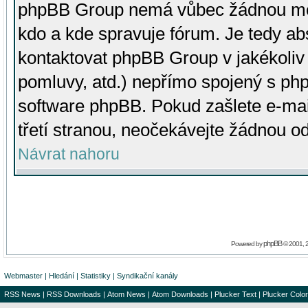
phpBB Group nemá vůbec žádnou moc 
kdo a kde spravuje fórum. Je tedy a
kontaktovat phpBB Group v jakékoliv p
pomluvy, atd.) nepřímo spojený s p
software phpBB. Pokud zašlete e-mai
třetí stranou, neočekávejte žádnou o
Návrat nahoru
phpBB
Powered by
© 2001, 
Webmaster
|
Hledání
|
Statistiky
|
Syndikační kanály
RSS News
|
RSS Downloads
|
Atom News
|
Atom Downloads
|
Plucker Text
|
Plucker Color