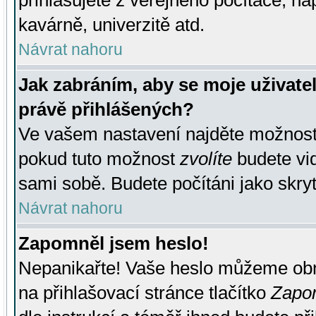
přihlašujete z veřejného počítače, na
kavárně, univerzitě atd.
Návrat nahoru
Jak zabráním, aby se moje uživate
právě přihlášených?
Ve vašem nastavení najděte možnos
pokud tuto možnost
zvolíte
budete vid
sami sobě. Budete počítáni jako skryt
Návrat nahoru
Zapomněl jsem heslo!
Nepanikařte! Vaše heslo můžeme obn
na přihlašovací stránce tlačítko
Zapom