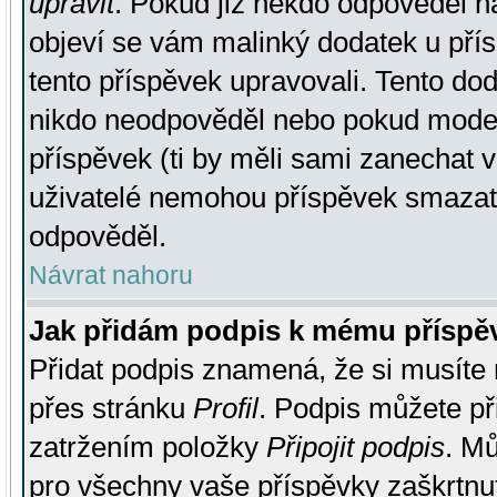
upravit
. Pokud již někdo odpověděl na
objeví se vám malinký dodatek u přísp
tento příspěvek upravovali. Tento do
nikdo neodpověděl nebo pokud moderá
příspěvek (ti by měli sami zanechat v
uživatelé nemohou příspěvek smazat,
odpověděl.
Návrat nahoru
Jak přidám podpis k mému příspě
Přidat podpis znamená, že si musíte n
přes stránku
Profil
. Podpis můžete p
zatržením položky
Připojit podpis
. Mů
pro všechny vaše příspěvky zaškrtnut