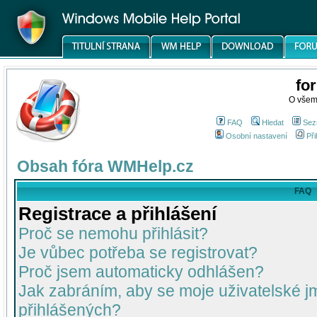
fo
O všem
FAQ
Hledat
Sez
Osobní nastavení
Při
Obsah fóra WMHelp.cz
FAQ
Registrace a přihlášení
Proč se nemohu přihlásit?
Je vůbec potřeba se registrovat?
Proč jsem automaticky odhlášen?
Jak zabráním, aby se moje uživatelské 
přihlášených?