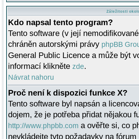
Záležitosti oko
Kdo napsal tento program?
Tento software (v její nemodifikované
chráněn autorskými právy
phpBB Gro
General Public Licence a může být vo
informací klikněte
.
zde
Návrat nahoru
Proč není k dispozici funkce X?
Tento software byl napsán a licenco
dojem, že je potřeba přidat nějakou f
a ověřte si, co 
http://www.phpbb.com
nevkládejte tyto požadavky na fóru