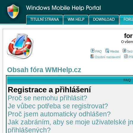
fo
O všem
FAQ
Hledat
Sez
Osobní nastavení
Při
Obsah fóra WMHelp.cz
FAQ
Registrace a přihlášení
Proč se nemohu přihlásit?
Je vůbec potřeba se registrovat?
Proč jsem automaticky odhlášen?
Jak zabráním, aby se moje uživatelské 
přihlášených?