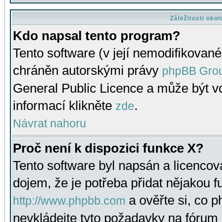
Záležitosti oko
Kdo napsal tento program?
Tento software (v její nemodifikované
chráněn autorskými právy
phpBB Gro
General Public Licence a může být vo
informací klikněte
.
zde
Návrat nahoru
Proč není k dispozici funkce X?
Tento software byl napsán a licenco
dojem, že je potřeba přidat nějakou f
a ověřte si, co 
http://www.phpbb.com
nevkládejte tyto požadavky na fóru