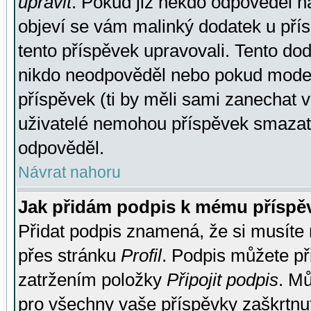
upravit
. Pokud již někdo odpověděl na
objeví se vám malinký dodatek u přísp
tento příspěvek upravovali. Tento do
nikdo neodpověděl nebo pokud moderá
příspěvek (ti by měli sami zanechat v
uživatelé nemohou příspěvek smazat,
odpověděl.
Návrat nahoru
Jak přidám podpis k mému příspě
Přidat podpis znamená, že si musíte n
přes stránku
Profil
. Podpis můžete p
zatržením položky
Připojit podpis
. Mů
pro všechny vaše příspěvky zaškrtnut