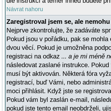
dle instrukcí a téměř ihned budete př
Návrat nahoru
Zaregistroval jsem se, ale nemohu 
Nejprve zkontrolujte, že zadáváte sp
Pokud jsou v pořádku, pak se mohla o
dvou věcí. Pokud je umožněna podpora
registraci na odkaz
... a je mi méně n
následovat zaslané instrukce. Pokud t
musí být aktivován. Některá fóra vyž
registrací, buď Vámi, nebo administr
moci přihlásit. Když jste se registrova
Pokud vám byl zaslán e-mail, násled
pokud jste tento email neobdrželi, uj