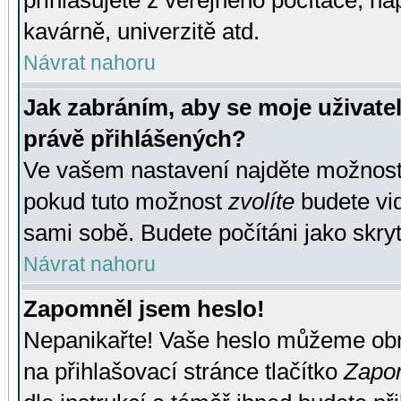
přihlašujete z veřejného počítače, na
kavárně, univerzitě atd.
Návrat nahoru
Jak zabráním, aby se moje uživate
právě přihlášených?
Ve vašem nastavení najděte možnos
pokud tuto možnost
zvolíte
budete vid
sami sobě. Budete počítáni jako skryt
Návrat nahoru
Zapomněl jsem heslo!
Nepanikařte! Vaše heslo můžeme obn
na přihlašovací stránce tlačítko
Zapom