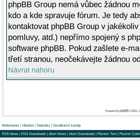
phpBB Group nemá vůbec žádnou moc 
kdo a kde spravuje fórum. Je tedy a
kontaktovat phpBB Group v jakékoliv p
pomluvy, atd.) nepřímo spojený s p
software phpBB. Pokud zašlete e-mai
třetí stranou, neočekávejte žádnou o
Návrat nahoru
phpBB
Powered by
© 2001, 
Webmaster
|
Hledání
|
Statistiky
|
Syndikační kanály
RSS News
|
RSS Downloads
|
Atom News
|
Atom Downloads
|
Plucker Text
|
Plucker Color