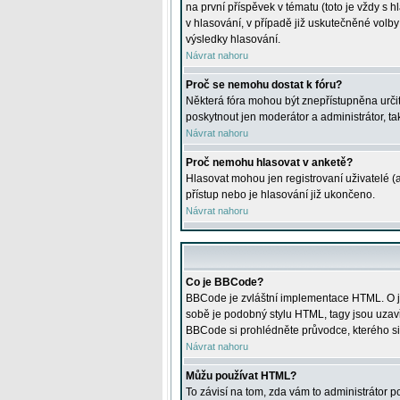
na první příspěvek v tématu (toto je vždy 
v hlasování, v případě již uskutečněné volb
výsledky hlasování.
Návrat nahoru
Proč se nemohu dostat k fóru?
Některá fóra mohou být znepřístupněna určitý
poskytnout jen moderátor a administrátor, tak
Návrat nahoru
Proč nemohu hlasovat v anketě?
Hlasovat mohou jen registrovaní uživatelé (
přístup nebo je hlasování již ukončeno.
Návrat nahoru
Co je BBCode?
BBCode je zvláštní implementace HTML. O je
sobě je podobný stylu HTML, tagy jsou uzavřen
BBCode si prohlédněte průvodce, kterého si
Návrat nahoru
Můžu používat HTML?
To závisí na tom, zda vám to administrátor po