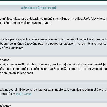
Uživatelská nastavení
váni) jsou uložena v databázi. Ke změně stačí kliknout na odkaz
Profil
(obvykle se n
 si můžete změnit veškerá svá nastavení.
o vidíte jsou časy zobrazené v jiném časovém pásmu než v tom, ve kterém se nacház
 vědomí, že změnou časového pásma a podobná nastavení mohou měnit jen registro
ý důvod tak učinit!
 špatně!
rávně, a přesto se liší od toho správného, pak tou nejpravděpodobnější odpovědí je, 
dílu mezi standardním a letním časem, takže se může jednat o 1 hodinový rozdíl. 
dobu trvání letního času.
yk, neboť jej nikdo do tohoto jazyka zatím nepřeložil. Kontaktujte administrátora, p
te na stránky
.
phpBB Group
jménem?