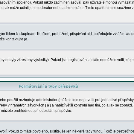
s hlasováním spojeno). Pokud nikdo zatím nehlasoval, pak uživatelé mohou vymazat
y to tak může učinit jen moderátor nebo administrátor. Tímto opatřením se snažíme z
m lidem či skupinám. Ke čtení, prohlížení, přispívání atd. potřebujete zvláštní auto
že kontaktujte je.
aby nebyly zkresleny výsledky). Pokud jste registrováni a stále nemůžete volit, zř
Formátování a typy příspěvků
ho použití rozhoduje administrátor (můžete toto nepovolit pro jednotlivé příspěv
y v hranatých závorkách [ a ] a nabízí větší kontrolu nad tím, co a jak se zobrazí. 
 můžete prohlédnout při odesílání příspěvku.
volí. Pokud to máte povoleno, zjistíte, že jen některé tagy fungují, což je
bezpečnos