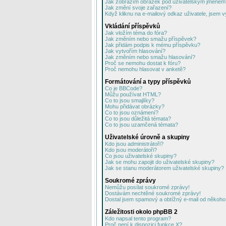
Jak zobrazím obrázek pod uživatelským jménem
Jak změní svoje zařazení?
Když kliknu na e-mailový odkaz uživatele, jsem v
Vkládání příspěvků
Jak vložím téma do fóra?
Jak změním nebo smažu příspěvek?
Jak přidám podpis k mému příspěvku?
Jak vytvořím hlasování?
Jak změním nebo smažu hlasování?
Proč se nemohu dostat k fóru?
Proč nemohu hlasovat v anketě?
Formátování a typy příspěvků
Co je BBCode?
Můžu používat HTML?
Co to jsou smajlíky?
Mohu přidávat obrázky?
Co to jsou oznámení?
Co to jsou důležitá témata?
Co to jsou uzamčená témata?
Uživatelské úrovně a skupiny
Kdo jsou administrátoři?
Kdo jsou moderátoři?
Co jsou uživatelské skupiny?
Jak se mohu zapojit do uživatelské skupiny?
Jak se stanu moderátorem uživatelské skupiny?
Soukromé zprávy
Nemůžu posílat soukromé zprávy!
Dostávám nechtěné soukromé zprávy!
Dostal jsem spamový a obtížný e-mail od někoho 
Záležitosti okolo phpBB 2
Kdo napsal tento program?
Proč není k dispozici funkce X?