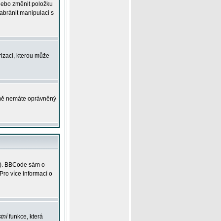
 nebo změnit položku
abránit manipulaci s
rizaci, kterou může
ejmě nemáte oprávněný
ky). BBCode sám o
Pro více informací o
tní
funkce, která