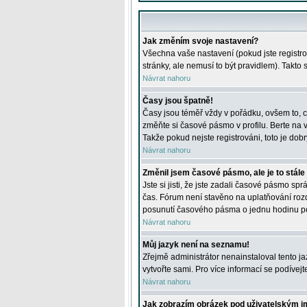
Jak změním svoje nastavení?
Všechna vaše nastavení (pokud jste registro
stránky, ale nemusí to být pravidlem). Takto
Návrat nahoru
Časy jsou špatně!
Časy jsou téměř vždy v pořádku, ovšem to, c
změňte si časové pásmo v profilu. Berte na
Takže pokud nejste registrováni, toto je dobr
Návrat nahoru
Změnil jsem časové pásmo, ale je to stále
Jste si jisti, že jste zadali časové pásmo sp
čas. Fórum není stavěno na uplatňování roz
posunutí časového pásma o jednu hodinu po 
Návrat nahoru
Můj jazyk není na seznamu!
Zřejmě administrátor nenainstaloval tento jaz
vytvořte sami. Pro více informací se podívej
Návrat nahoru
Jak zobrazím obrázek pod uživatelským 