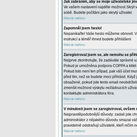
Jak zabráním, aby se moje uživatelské jm
Ve vašem nastavení najděte možnost
Skrýt 
sobě. Budete počítáni jako skrytý uživatel.
Návrat nahoru
Zapomněl jsem heslo!
Nepanikařte! Vaše heslo můžeme obnovit. V 
instrukcí a téměř ihned budete přihlášeni
Návrat nahoru
Zaregistroval jsem se, ale nemohu se přihl
Nejprve zkontrolujte, že zadáváte správné u
Pokud je umožněna podpora COPPA a klikli j
Pokud toto není ten případ, pak váš účet mus
před tím, než se budete moci přihlásit. Když 
obsažené, pokud jste tento email neobdrželi
zmenšit možnost výskytu
nežádoucích
uživat
kontaktujte administrátora fóra.
Návrat nahoru
V minulosti jsem se zaregistroval, ovšem 
Nejpravděpodobnější důvody: zadali jste chyb
administrátor z nějakého důvodu smazal váš ú
pravidelně odstraňují uživatelé, kteří ničím 
Návrat nahoru