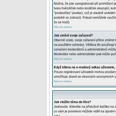
Možná, že jste zaregistrovali při prohlížení
tvaru hvězdiček nebo kostiček ukazující, kol
"postavička" (avatar), což je vlastně unikátn
podobě se zobrazí). Pokud nemůžete využívat 
že se hodí).
Návrat nahoru
Jak změní svoje zařazení?
Obecně vzato, svoje zařazení přímo změnit 
na použitém vzhledu). Většina fór používají h
označení moderátorů a administrátorů může m
Moderátor nebo administrátor pak může počet
Návrat nahoru
Když kliknu na e-mailový odkaz uživatele,
Pouze registrovaní uživatelé mohou posílat e
umožňuje zbavit se otravných anonymních vzk
Návrat nahoru
Jak vložím téma do fóra?
Jednouše. Klikněte na příslušné tlačítko na
co vám je povoleno můžete vidět na spodní 