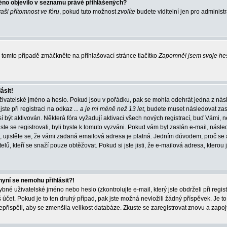
éno objevilo v seznamu právě přihlášených?
vaši přítomnost ve fóru
, pokud tuto možnost
zvolíte
budete viditelní jen pro administ
tomto případě zmáčkněte na přihlašovací stránce tlačítko
Zapomněl jsem svoje he
ásit!
živatelské jméno a heslo. Pokud jsou v pořádku, pak se mohla odehrát jedna z násl
ste při registraci na odkaz
... a je mi méně než 13 let
, budete muset následovat zas
í být aktivován. Některá fóra vyžadují aktivaci všech nových registrací, buď Vámi,
jste se registrovali, byli byste k tomuto vyzváni. Pokud vám byl zaslán e-mail, násle
, ujistěte se, že vámi zadaná emailová adresa je platná. Jedním důvodem, proč se 
elů, kteří se snaží pouze obtěžovat. Pokud si jste jisti, že e-mailová adresa, kterou j
nyní se nemohu přihlásit?!
né uživatelské jméno nebo heslo (zkontrolujte e-mail, který jste obdrželi při regis
čet. Pokud je to ten druhý případ, pak jste možná nevložili žádný příspěvek. Je to
nepřispěli, aby se zmenšila velikost databáze. Zkuste se zaregistrovat znovu a zapoj