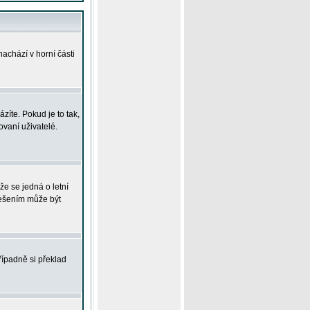
achází v horní části
íte. Pokud je to tak,
vaní uživatelé.
že se jedná o letní
Řešením může být
řípadně si překlad