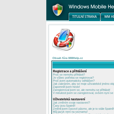
Obsah fóra WMHelp.cz
Registrace a přihlášení
Proč se nemohu přihlásit?
Je vůbec potřeba se registrovat?
Proč jsem automaticky odhlášen?
Jak zabráním, aby se moje uživatelské jméno ob
Zapomněl jsem heslo!
Zaregistroval jsem se, ale nemohu se přihlásit!
V minulosti jsem se zaregistroval, ovšem nyní se 
Uživatelská nastavení
Jak změním svoje nastavení?
Časy jsou špatně!
Změnil jsem časové pásmo, ale je to stále špatně
Můj jazyk není na seznamu!