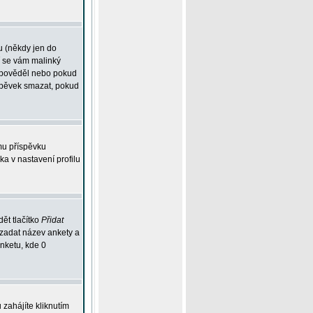
u (někdy jen do
í se vám malinký
odpověděl nebo pokud
íspěvek smazat, pokud
mu příspěvku
ka v nastavení profilu
ět tlačítko
Přidat
 zadat název ankety a
anketu, kde 0
zahájíte kliknutím