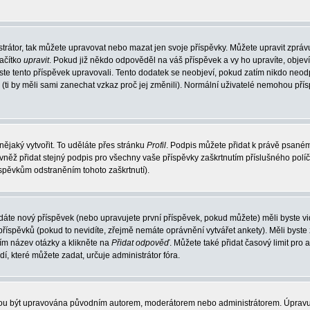
trátor, tak můžete upravovat nebo mazat jen svoje příspěvky. Můžete upravit zpráv
lačítko
upravit
. Pokud již někdo odpověděl na váš příspěvek a vy ho upravíte, objev
t jste tento příspěvek upravovali. Tento dodatek se neobjeví, pokud zatím nikdo ne
k (ti by měli sami zanechat vzkaz proč jej změnili). Normální uživatelé nemohou př
nějaký vytvořit. To uděláte přes stránku
Profil
. Podpis můžete přidat k právě psané
vněž přidat stejný podpis pro všechny vaše příspěvky zaškrtnutím příslušného políč
spěvkům odstraněním tohoto zaškrtnutí).
dáte nový příspěvek (nebo upravujete první příspěvek, pokud můžete) měli byste vid
íspěvků (pokud to nevidíte, zřejmě nemáte oprávnění vytvářet ankety). Měli byste
ím název otázky a klikněte na
Přidat odpověď
. Můžete také přidat časový limit pro 
které můžete zadat, určuje administrátor fóra.
ohou být upravována původním autorem, moderátorem nebo administrátorem. Úpravu 