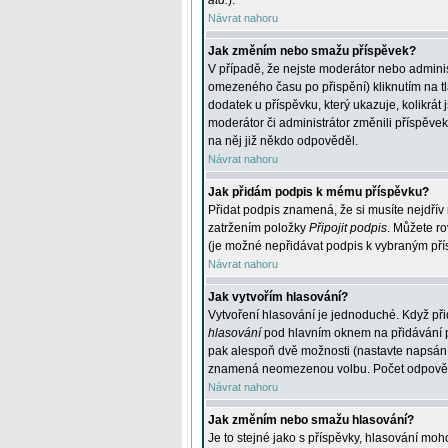
atd.
).
Návrat nahoru
Jak změním nebo smažu příspěvek?
V případě, že nejste moderátor nebo adminis
omezeného času po přispění) kliknutím na t
dodatek u příspěvku, který ukazuje, kolikrá
moderátor či administrátor změnili příspěve
na něj již někdo odpověděl.
Návrat nahoru
Jak přidám podpis k mému příspěvku?
Přidat podpis znamená, že si musíte nejdřív 
zatržením položky
Připojit podpis
. Můžete ro
(je možné nepřidávat podpis k vybraným pří
Návrat nahoru
Jak vytvořím hlasování?
Vytvoření hlasování je jednoduché. Když při
hlasování
pod hlavním oknem na přidávání př
pak alespoň dvě možnosti (nastavte napsán
znamená neomezenou volbu. Počet odpovědí, 
Návrat nahoru
Jak změním nebo smažu hlasování?
Je to stejné jako s příspěvky, hlasování m