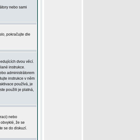
rátory nebo sami
slo
, pokračujte dle
edujících dvou věcí.
lané instrukce.
 nebo administrátorem
dujte instrukce v něm
aktivace používá, je
ste použili je platná,
traci) nebo
 obvyklé, že se
te se do diskuzí.