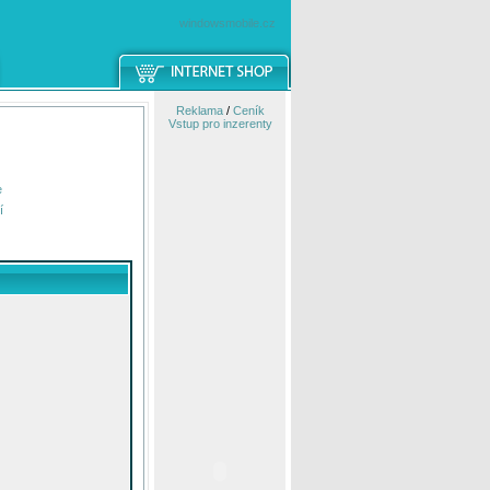
windowsmobile.cz
Reklama
/
Ceník
Vstup pro inzerenty
e
í