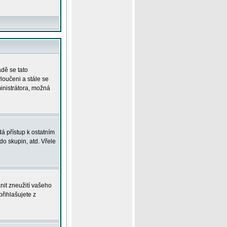
adě se tato
yloučeni a stále se
ministrátora, možná
á přístup k ostatním
o skupin, atd. Vřele
nit zneužití vašeho
přihlašujete z