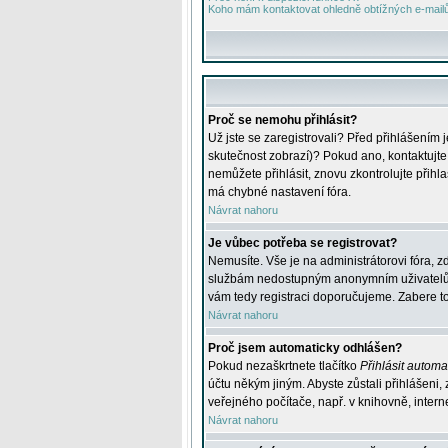
Koho mám kontaktovat ohledně obtížných e-mailů 
Proč se nemohu přihlásit?
Už jste se zaregistrovali? Před přihlášením 
skutečnost zobrazí)? Pokud ano, kontaktujte a
nemůžete přihlásit, znovu zkontrolujte přih
má chybné nastavení fóra.
Návrat nahoru
Je vůbec potřeba se registrovat?
Nemusíte. Vše je na administrátorovi fóra, z
službám nedostupným anonymním uživatelům, j
vám tedy registraci doporučujeme. Zabere to 
Návrat nahoru
Proč jsem automaticky odhlášen?
Pokud nezaškrtnete tlačítko
Přihlásit automat
účtu někým jiným. Abyste zůstali přihlášeni,
veřejného počítače, např. v knihovně, intern
Návrat nahoru