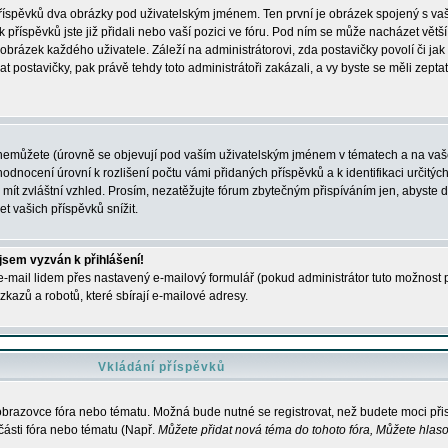
 příspěvků dva obrázky pod uživatelským jménem. Ten první je obrázek spojený s vaš
ik příspěvků jste již přidali nebo vaší pozici ve fóru. Pod ním se může nacházet vět
í obrázek každého uživatele. Záleží na administrátorovi, zda postavičky povolí či jak 
postavičky, pak právě tehdy toto administrátoři zakázali, a vy byste se měli zepta
nemůžete (úrovně se objevují pod vaším uživatelským jménem v tématech a na vaše
odnocení úrovní k rozlišení počtu vámi přidaných příspěvků a k identifikaci určitých
ít zvláštní vzhled. Prosím, nezatěžujte fórum zbytečným přispíváním jen, abyste d
 vašich příspěvků snížit.
 jsem vyzván k přihlášení!
-mail lidem přes nastavený e-mailový formulář (pokud administrátor tuto možnost po
azů a robotů, které sbírají e-mailové adresy.
Vkládání příspěvků
 obrazovce fóra nebo tématu. Možná bude nutné se registrovat, než budete moci přis
části fóra nebo tématu (Např.
Můžete přidat nová téma do tohoto fóra, Můžete hlasov