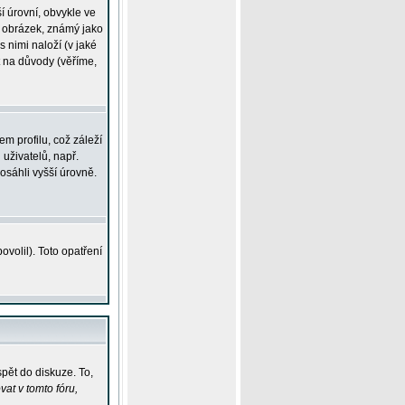
í úrovní, obvykle ve
ší obrázek, známý jako
s nimi naloží (v jaké
t na důvody (věříme,
m profilu, což záleží
 uživatelů, např.
osáhli vyšší úrovně.
volil). Toto opatření
pět do diskuze. To,
at v tomto fóru,