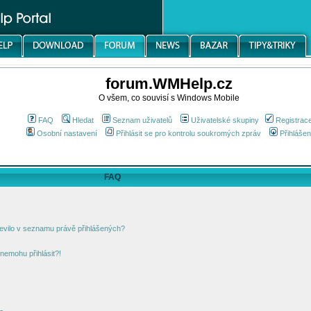
forum.WMHelp.cz
O všem, co souvisí s Windows Mobile
FAQ
Hledat
Seznam uživatelů
Uživatelské skupiny
Registrac
Osobní nastavení
Přihlásit se pro kontrolu soukromých zpráv
Přihlášen
FAQ
jevilo v seznamu právě přihlášených?
nemohu přihlásit?!
!