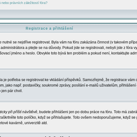
nebo právních záležitostí fóra?
Registrace a přihlášení
je nutné se nejdříve registrovat. Byla vám na fóru zakázána činnost (v takovém příp
dministrátora a ptejte se na důvody. Pokud jste se registrovali, nebyli jste z fóra v
lašovací jméno a heslo. Obvykle toto bývá ten problém a pokud není, kontaktujte ad
da je potřeba se registrovat ke vkládání příspěvků. Samozřejmě, že registrace vám d
ako např. postavičky, soukromé zprávy, posílání e-mailů uživatelům, přihlášení d
jen pár chvil.
icky při příští návštěvě
, budete přihlášeni jen po dobu práce na fóru. Toto má zabrá
 zaškrtněte toto políčko, když se přihlašujete. Toto ovšem nedoporučujeme, když se 
etové kavárně, univerzitě atd.