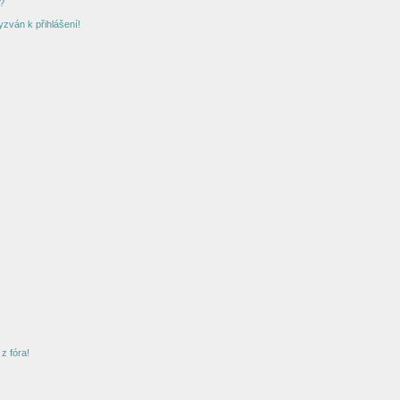
?
yzván k přihlášení!
z fóra!