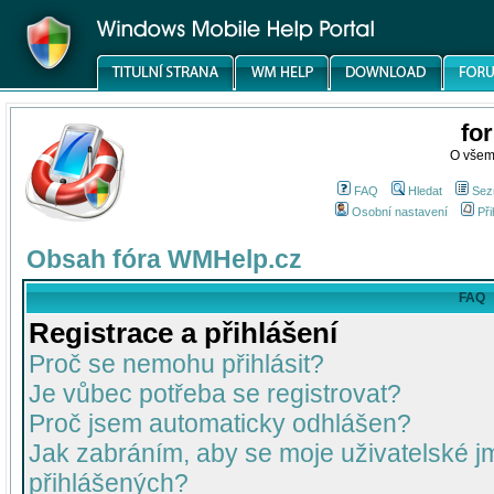
fo
O všem
FAQ
Hledat
Sez
Osobní nastavení
Při
Obsah fóra WMHelp.cz
FAQ
Registrace a přihlášení
Proč se nemohu přihlásit?
Je vůbec potřeba se registrovat?
Proč jsem automaticky odhlášen?
Jak zabráním, aby se moje uživatelské 
přihlášených?