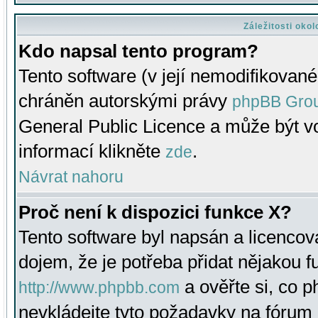
Záležitosti oko
Kdo napsal tento program?
Tento software (v její nemodifikované
chráněn autorskými právy
phpBB Gro
General Public Licence a může být vo
informací klikněte
.
zde
Návrat nahoru
Proč není k dispozici funkce X?
Tento software byl napsán a licenco
dojem, že je potřeba přidat nějakou f
a ověřte si, co 
http://www.phpbb.com
nevkládejte tyto požadavky na fóru