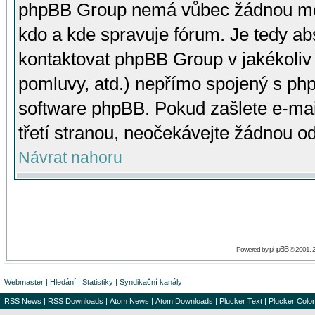
phpBB Group nemá vůbec žádnou moc 
kdo a kde spravuje fórum. Je tedy a
kontaktovat phpBB Group v jakékoliv p
pomluvy, atd.) nepřímo spojený s p
software phpBB. Pokud zašlete e-mai
třetí stranou, neočekávejte žádnou o
Návrat nahoru
phpBB
Powered by
© 2001, 
Webmaster
|
Hledání
|
Statistiky
|
Syndikační kanály
RSS News
|
RSS Downloads
|
Atom News
|
Atom Downloads
|
Plucker Text
|
Plucker Color