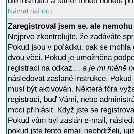
dle instrukcí a téměř ihned budete př
Návrat nahoru
Zaregistroval jsem se, ale nemohu 
Nejprve zkontrolujte, že zadáváte sp
Pokud jsou v pořádku, pak se mohla o
dvou věcí. Pokud je umožněna podpora
registraci na odkaz
... a je mi méně n
následovat zaslané instrukce. Pokud t
musí být aktivován. Některá fóra vyž
registrací, buď Vámi, nebo administr
moci přihlásit. Když jste se registrova
Pokud vám byl zaslán e-mail, násled
pokud jste tento email neobdrželi, uj