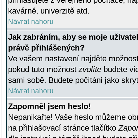
přihlašujete z veřejného počítače, na
kavárně, univerzitě atd.
Návrat nahoru
Jak zabráním, aby se moje uživate
právě přihlášených?
Ve vašem nastavení najděte možnos
pokud tuto možnost
zvolíte
budete vid
sami sobě. Budete počítáni jako skryt
Návrat nahoru
Zapomněl jsem heslo!
Nepanikařte! Vaše heslo můžeme obn
na přihlašovací stránce tlačítko
Zapom