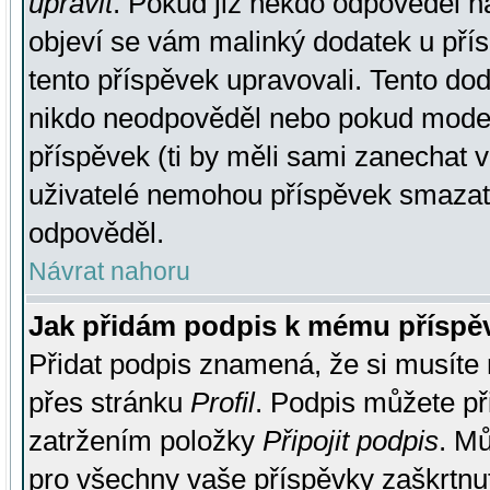
upravit
. Pokud již někdo odpověděl na
objeví se vám malinký dodatek u přísp
tento příspěvek upravovali. Tento do
nikdo neodpověděl nebo pokud moderá
příspěvek (ti by měli sami zanechat v
uživatelé nemohou příspěvek smazat,
odpověděl.
Návrat nahoru
Jak přidám podpis k mému příspě
Přidat podpis znamená, že si musíte n
přes stránku
Profil
. Podpis můžete p
zatržením položky
Připojit podpis
. Mů
pro všechny vaše příspěvky zaškrtnut