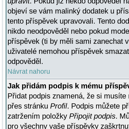
upravit
. Pokud již někdo odpověděl na
objeví se vám malinký dodatek u přísp
tento příspěvek upravovali. Tento do
nikdo neodpověděl nebo pokud moderá
příspěvek (ti by měli sami zanechat v
uživatelé nemohou příspěvek smazat,
odpověděl.
Návrat nahoru
Jak přidám podpis k mému příspě
Přidat podpis znamená, že si musíte n
přes stránku
Profil
. Podpis můžete p
zatržením položky
Připojit podpis
. Mů
pro všechny vaše příspěvky zaškrtnut