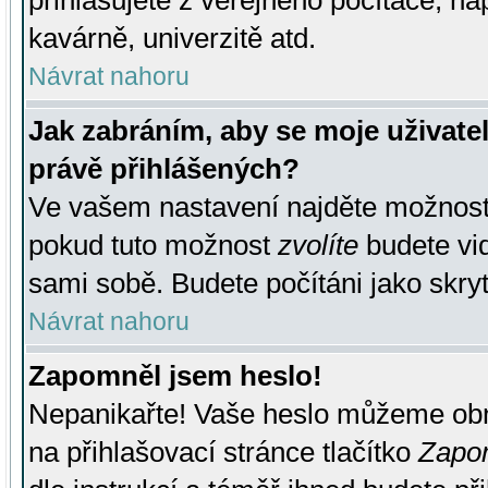
přihlašujete z veřejného počítače, na
kavárně, univerzitě atd.
Návrat nahoru
Jak zabráním, aby se moje uživate
právě přihlášených?
Ve vašem nastavení najděte možnos
pokud tuto možnost
zvolíte
budete vid
sami sobě. Budete počítáni jako skryt
Návrat nahoru
Zapomněl jsem heslo!
Nepanikařte! Vaše heslo můžeme obn
na přihlašovací stránce tlačítko
Zapom