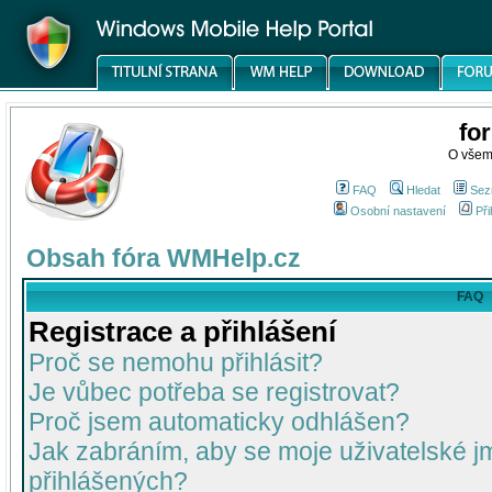
fo
O všem
FAQ
Hledat
Sez
Osobní nastavení
Při
Obsah fóra WMHelp.cz
FAQ
Registrace a přihlášení
Proč se nemohu přihlásit?
Je vůbec potřeba se registrovat?
Proč jsem automaticky odhlášen?
Jak zabráním, aby se moje uživatelské 
přihlášených?