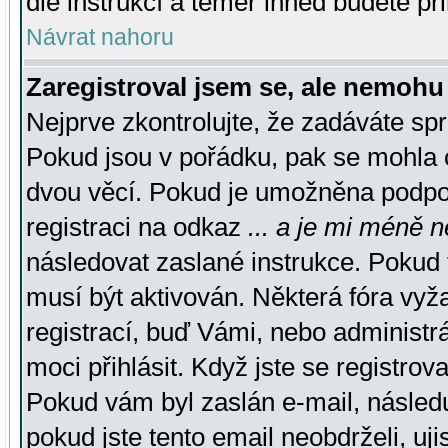
dle instrukcí a téměř ihned budete př
Návrat nahoru
Zaregistroval jsem se, ale nemohu 
Nejprve zkontrolujte, že zadáváte sp
Pokud jsou v pořádku, pak se mohla o
dvou věcí. Pokud je umožněna podpora
registraci na odkaz
... a je mi méně n
následovat zaslané instrukce. Pokud t
musí být aktivován. Některá fóra vyž
registrací, buď Vámi, nebo administr
moci přihlásit. Když jste se registrova
Pokud vám byl zaslán e-mail, násled
pokud jste tento email neobdrželi, uj