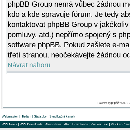
phpBB Group nemá vůbec žádnou moc 
kdo a kde spravuje fórum. Je tedy a
kontaktovat phpBB Group v jakékoliv p
pomluvy, atd.) nepřímo spojený s p
software phpBB. Pokud zašlete e-mai
třetí stranou, neočekávejte žádnou o
Návrat nahoru
phpBB
Powered by
© 2001, 
Webmaster
|
Hledání
|
Statistiky
|
Syndikační kanály
RSS News
|
RSS Downloads
|
Atom News
|
Atom Downloads
|
Plucker Text
|
Plucker Color