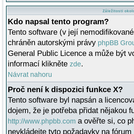
Záležitosti oko
Kdo napsal tento program?
Tento software (v její nemodifikované
chráněn autorskými právy
phpBB Gro
General Public Licence a může být vo
informací klikněte
.
zde
Návrat nahoru
Proč není k dispozici funkce X?
Tento software byl napsán a licenco
dojem, že je potřeba přidat nějakou f
a ověřte si, co 
http://www.phpbb.com
nevkládejte tyto požadavky na fóru