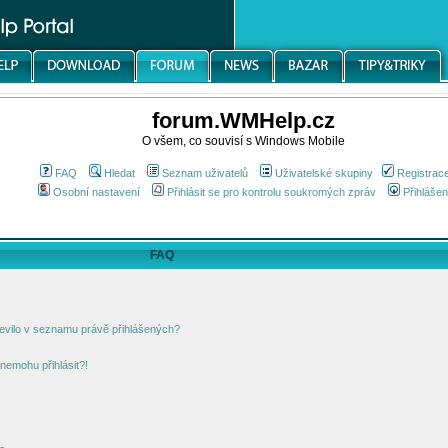
forum.WMHelp.cz
O všem, co souvisí s Windows Mobile
FAQ
Hledat
Seznam uživatelů
Uživatelské skupiny
Registrac
Osobní nastavení
Přihlásit se pro kontrolu soukromých zpráv
Přihlášen
FAQ
jevilo v seznamu právě přihlášených?
nemohu přihlásit?!
!