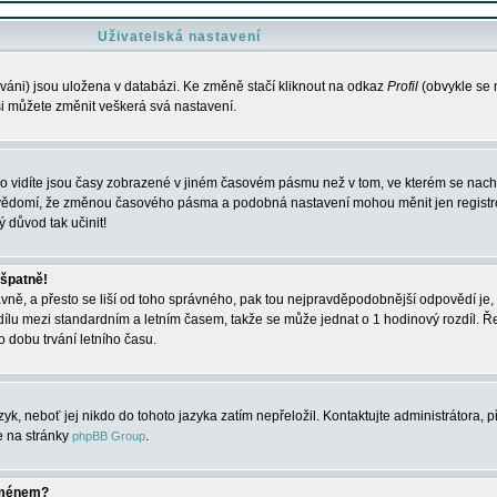
Uživatelská nastavení
váni) jsou uložena v databázi. Ke změně stačí kliknout na odkaz
Profil
(obvykle se n
 si můžete změnit veškerá svá nastavení.
o vidíte jsou časy zobrazené v jiném časovém pásmu než v tom, ve kterém se nacház
 vědomí, že změnou časového pásma a podobná nastavení mohou měnit jen registro
ý důvod tak učinit!
 špatně!
rávně, a přesto se liší od toho správného, pak tou nejpravděpodobnější odpovědí je, 
dílu mezi standardním a letním časem, takže se může jednat o 1 hodinový rozdíl. 
dobu trvání letního času.
yk, neboť jej nikdo do tohoto jazyka zatím nepřeložil. Kontaktujte administrátora, p
te na stránky
.
phpBB Group
jménem?