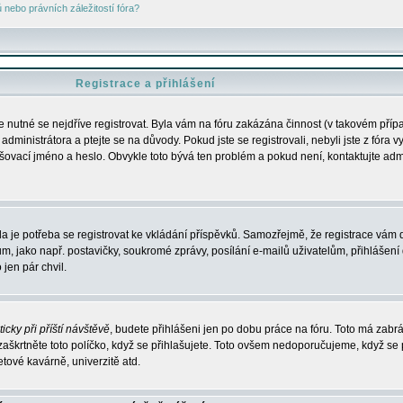
nebo právních záležitostí fóra?
Registrace a přihlášení
je nutné se nejdříve registrovat. Byla vám na fóru zakázána činnost (v takovém příp
dministrátora a ptejte se na důvody. Pokud jste se registrovali, nebyli jste z fóra v
lašovací jméno a heslo. Obvykle toto bývá ten problém a pokud není, kontaktujte ad
da je potřeba se registrovat ke vkládání příspěvků. Samozřejmě, že registrace vám d
ako např. postavičky, soukromé zprávy, posílání e-mailů uživatelům, přihlášení d
jen pár chvil.
icky při příští návštěvě
, budete přihlášeni jen po dobu práce na fóru. Toto má zabrá
 zaškrtněte toto políčko, když se přihlašujete. Toto ovšem nedoporučujeme, když se 
etové kavárně, univerzitě atd.