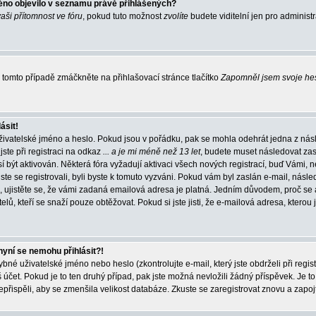
éno objevilo v seznamu právě přihlášených?
vaši přítomnost ve fóru
, pokud tuto možnost
zvolíte
budete viditelní jen pro administ
tomto případě zmáčkněte na přihlašovací stránce tlačítko
Zapomněl jsem svoje he
ásit!
živatelské jméno a heslo. Pokud jsou v pořádku, pak se mohla odehrát jedna z násl
ste při registraci na odkaz
... a je mi méně než 13 let
, budete muset následovat zas
í být aktivován. Některá fóra vyžadují aktivaci všech nových registrací, buď Vámi,
jste se registrovali, byli byste k tomuto vyzváni. Pokud vám byl zaslán e-mail, násle
, ujistěte se, že vámi zadaná emailová adresa je platná. Jedním důvodem, proč se 
elů, kteří se snaží pouze obtěžovat. Pokud si jste jisti, že e-mailová adresa, kterou j
nyní se nemohu přihlásit?!
né uživatelské jméno nebo heslo (zkontrolujte e-mail, který jste obdrželi při regis
čet. Pokud je to ten druhý případ, pak jste možná nevložili žádný příspěvek. Je to
nepřispěli, aby se zmenšila velikost databáze. Zkuste se zaregistrovat znovu a zapoj