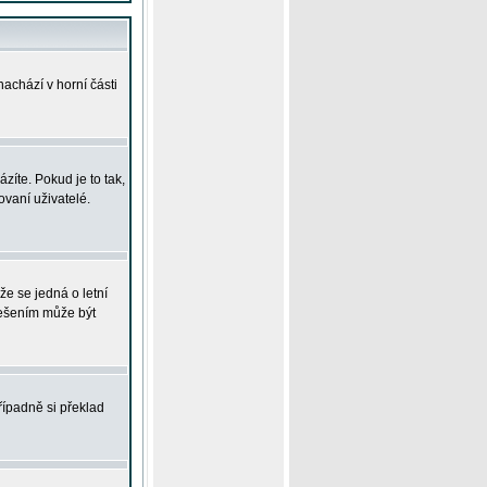
achází v horní části
íte. Pokud je to tak,
vaní uživatelé.
že se jedná o letní
Řešením může být
řípadně si překlad