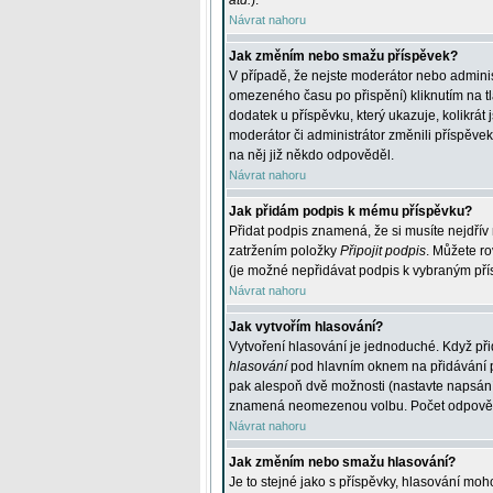
atd.
).
Návrat nahoru
Jak změním nebo smažu příspěvek?
V případě, že nejste moderátor nebo adminis
omezeného času po přispění) kliknutím na t
dodatek u příspěvku, který ukazuje, kolikrá
moderátor či administrátor změnili příspěve
na něj již někdo odpověděl.
Návrat nahoru
Jak přidám podpis k mému příspěvku?
Přidat podpis znamená, že si musíte nejdřív 
zatržením položky
Připojit podpis
. Můžete ro
(je možné nepřidávat podpis k vybraným pří
Návrat nahoru
Jak vytvořím hlasování?
Vytvoření hlasování je jednoduché. Když při
hlasování
pod hlavním oknem na přidávání př
pak alespoň dvě možnosti (nastavte napsán
znamená neomezenou volbu. Počet odpovědí, 
Návrat nahoru
Jak změním nebo smažu hlasování?
Je to stejné jako s příspěvky, hlasování m