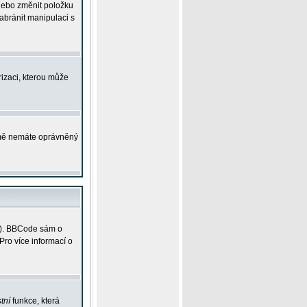
 nebo změnit položku
abránit manipulaci s
rizaci, kterou může
ejmě nemáte oprávněný
ky). BBCode sám o
Pro více informací o
tní
funkce, která