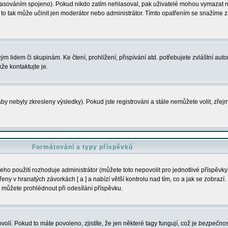
s hlasováním spojeno). Pokud nikdo zatím nehlasoval, pak uživatelé mohou vymazat
y to tak může učinit jen moderátor nebo administrátor. Tímto opatřením se snažíme z
m lidem či skupinám. Ke čtení, prohlížení, přispívání atd. potřebujete zvláštní auto
že kontaktujte je.
aby nebyly zkresleny výsledky). Pokud jste registrováni a stále nemůžete volit, zř
Formátování a typy příspěvků
ho použití rozhoduje administrátor (můžete toto nepovolit pro jednotlivé příspěv
y v hranatých závorkách [ a ] a nabízí větší kontrolu nad tím, co a jak se zobrazí. 
 můžete prohlédnout při odesílání příspěvku.
volí. Pokud to máte povoleno, zjistíte, že jen některé tagy fungují, což je
bezpečnos