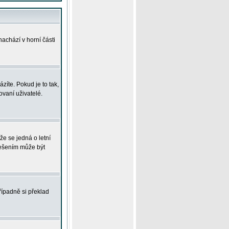
achází v horní části
íte. Pokud je to tak,
vaní uživatelé.
že se jedná o letní
Řešením může být
řípadně si překlad