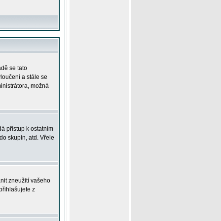
adě se tato
yloučeni a stále se
ministrátora, možná
á přístup k ostatním
o skupin, atd. Vřele
nit zneužití vašeho
přihlašujete z