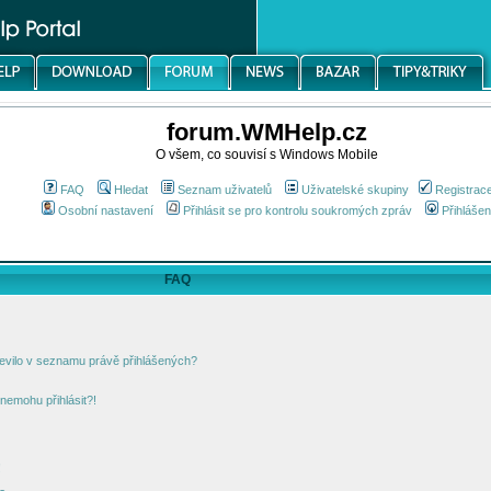
forum.WMHelp.cz
O všem, co souvisí s Windows Mobile
FAQ
Hledat
Seznam uživatelů
Uživatelské skupiny
Registrac
Osobní nastavení
Přihlásit se pro kontrolu soukromých zpráv
Přihlášen
FAQ
jevilo v seznamu právě přihlášených?
nemohu přihlásit?!
!