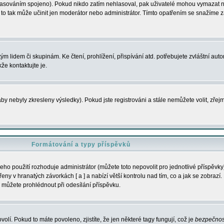
s hlasováním spojeno). Pokud nikdo zatím nehlasoval, pak uživatelé mohou vymazat
y to tak může učinit jen moderátor nebo administrátor. Tímto opatřením se snažíme z
m lidem či skupinám. Ke čtení, prohlížení, přispívání atd. potřebujete zvláštní auto
že kontaktujte je.
aby nebyly zkresleny výsledky). Pokud jste registrováni a stále nemůžete volit, zř
Formátování a typy příspěvků
ho použití rozhoduje administrátor (můžete toto nepovolit pro jednotlivé příspěv
y v hranatých závorkách [ a ] a nabízí větší kontrolu nad tím, co a jak se zobrazí. 
 můžete prohlédnout při odesílání příspěvku.
volí. Pokud to máte povoleno, zjistíte, že jen některé tagy fungují, což je
bezpečnos