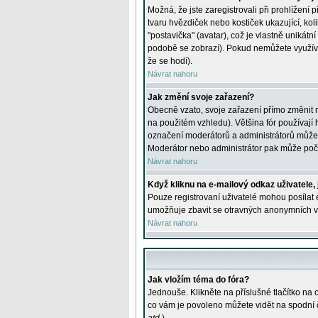
Možná, že jste zaregistrovali při prohlížení
tvaru hvězdiček nebo kostiček ukazující, kol
"postavička" (avatar), což je vlastně unikátn
podobě se zobrazí). Pokud nemůžete využívat 
že se hodí).
Návrat nahoru
Jak změní svoje zařazení?
Obecně vzato, svoje zařazení přímo změnit 
na použitém vzhledu). Většina fór používají h
označení moderátorů a administrátorů může m
Moderátor nebo administrátor pak může počet
Návrat nahoru
Když kliknu na e-mailový odkaz uživatele,
Pouze registrovaní uživatelé mohou posílat e
umožňuje zbavit se otravných anonymních vzk
Návrat nahoru
Jak vložím téma do fóra?
Jednouše. Klikněte na příslušné tlačítko na
co vám je povoleno můžete vidět na spodní 