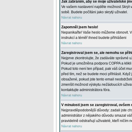
Jak zabráním, aby se moje uživatelské jm
Ve vašem nastavení najděte možnost
Skrýt 
sobě. Budete počítáni jako skrytý uživatel.
Návrat nahoru
Zapomněl jsem heslo!
Nepanikařte! Vaše heslo můžeme obnovit. V 
instrukcí a téměř ihned budete přihlášeni
Návrat nahoru
Zaregistroval jsem se, ale nemohu se přihl
Nejprve zkontrolujte, že zadáváte správné u
Pokud je umožněna podpora COPPA a klikli j
Pokud toto není ten případ, pak váš účet mus
před tím, než se budete moci přihlásit. Když 
obsažené, pokud jste tento email neobdrželi
zmenšit možnost výskytu
nežádoucích
uživat
kontaktujte administrátora fóra.
Návrat nahoru
V minulosti jsem se zaregistroval, ovšem 
Nejpravděpodobnější důvody: zadali jste chyb
administrátor z nějakého důvodu smazal váš ú
pravidelně odstraňují uživatelé, kteří ničím 
Návrat nahoru