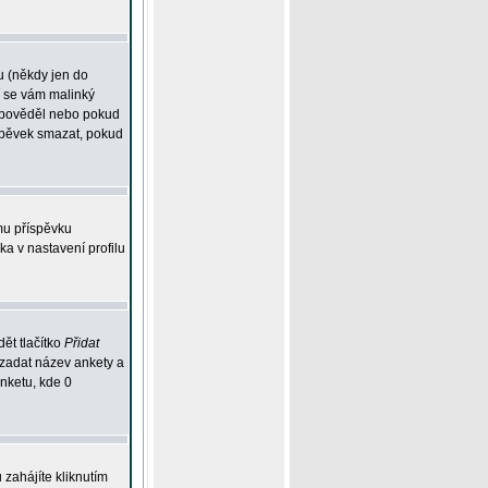
u (někdy jen do
í se vám malinký
odpověděl nebo pokud
íspěvek smazat, pokud
mu příspěvku
ka v nastavení profilu
ět tlačítko
Přidat
 zadat název ankety a
anketu, kde 0
zahájíte kliknutím