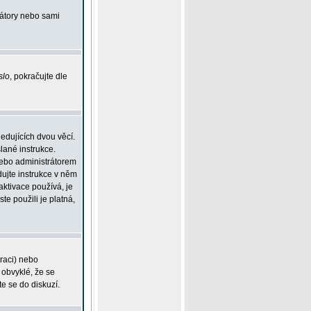
rátory nebo sami
slo
, pokračujte dle
edujících dvou věcí.
lané instrukce.
 nebo administrátorem
dujte instrukce v něm
aktivace používá, je
ste použili je platná,
traci) nebo
 obvyklé, že se
te se do diskuzí.