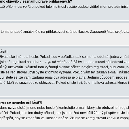
éno objevilo v seznamu právě přihlášených?
vaši přítomnost ve fóru
, pokud tuto možnost
zvolíte
budete viditelní jen pro administ
tomto případě zmáčkněte na přihlašovací stránce tlačítko
Zapomněl jsem svoje he
ásit!
živatelské jméno a heslo. Pokud jsou v pořádku, pak se mohla odehrát jedna z násl
ste při registraci na odkaz
... a je mi méně než 13 let
, budete muset následovat zas
í být aktivován. Některá fóra vyžadují aktivaci všech nových registrací, buď Vámi,
jste se registrovali, byli byste k tomuto vyzváni. Pokud vám byl zaslán e-mail, násle
, ujistěte se, že vámi zadaná emailová adresa je platná. Jedním důvodem, proč se 
elů, kteří se snaží pouze obtěžovat. Pokud si jste jisti, že e-mailová adresa, kterou j
nyní se nemohu přihlásit?!
né uživatelské jméno nebo heslo (zkontrolujte e-mail, který jste obdrželi při regis
čet. Pokud je to ten druhý případ, pak jste možná nevložili žádný příspěvek. Je to
nepřispěli, aby se zmenšila velikost databáze. Zkuste se zaregistrovat znovu a zapoj