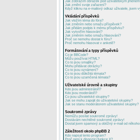
Jak zobrazím obrázek pod uživatelským jménem
Jak změní svoje zařazení?
Když kliknu na e-mailový odkaz uživatele, jsem v
Vkládání příspěvků
Jak vložím téma do fóra?
Jak změním nebo smažu příspěvek?
Jak přidám podpis k mému příspěvku?
Jak vytvořím hlasování?
Jak změním nebo smažu hlasování?
Proč se nemohu dostat k fóru?
Proč nemohu hlasovat v anketě?
Formátování a typy příspěvků
Co je BBCode?
Můžu používat HTML?
Co to jsou smajlíky?
Mohu přidávat obrázky?
Co to jsou oznámení?
Co to jsou důležitá témata?
Co to jsou uzamčená témata?
Uživatelské úrovně a skupiny
Kdo jsou administrátoři?
Kdo jsou moderátoři?
Co jsou uživatelské skupiny?
Jak se mohu zapojit do uživatelské skupiny?
Jak se stanu moderátorem uživatelské skupiny?
Soukromé zprávy
Nemůžu posílat soukromé zprávy!
Dostávám nechtěné soukromé zprávy!
Dostal jsem spamový a obtížný e-mail od někoho 
Záležitosti okolo phpBB 2
Kdo napsal tento program?
Proč není k dispozici funkce X?