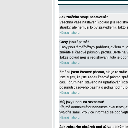
Jak změním svoje nastavení?
Všechna vaše nastavení (pokud jste registro
stránky, ale nemusí to být pravidlem). Takto
Návrat nahoru
Časy jsou špatně!
Časy jsou téměř vždy v pořádku, ovšem to, c
změňte si časové pásmo v profilu. Berte na
Takže pokud nejste registrováni, toto je dobr
Návrat nahoru
Změnil jsem časové pásmo, ale je to stále
Jste si jisti, že jste zadali časové pásmo sp
čas. Fórum není stavěno na uplatňování roz
posunutí časového pásma o jednu hodinu po 
Návrat nahoru
Můj jazyk není na seznamu!
Zřejmě administrátor nenainstaloval tento jaz
vytvořte sami. Pro více informací se podívej
Návrat nahoru
Jak zobrazím obrázek pod uživatelským 