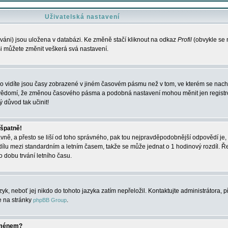
Uživatelská nastavení
váni) jsou uložena v databázi. Ke změně stačí kliknout na odkaz
Profil
(obvykle se n
 si můžete změnit veškerá svá nastavení.
o vidíte jsou časy zobrazené v jiném časovém pásmu než v tom, ve kterém se nacház
 vědomí, že změnou časového pásma a podobná nastavení mohou měnit jen registro
ý důvod tak učinit!
 špatně!
rávně, a přesto se liší od toho správného, pak tou nejpravděpodobnější odpovědí je, 
dílu mezi standardním a letním časem, takže se může jednat o 1 hodinový rozdíl. 
dobu trvání letního času.
yk, neboť jej nikdo do tohoto jazyka zatím nepřeložil. Kontaktujte administrátora, p
te na stránky
.
phpBB Group
jménem?