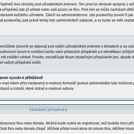
 příspěvků dva obrázky pod uživatelským jménem. Ten první je obrázek spojený s vaš
ik příspěvků jste již přidali nebo vaší pozici ve fóru. Pod ním se může nacházet vět
í obrázek každého uživatele. Záleží na administrátorovi, zda postavičky povolí či jak 
postavičky, pak právě tehdy toto administrátoři zakázali, a vy byste se měli zepta
nemůžete (úrovně se objevují pod vaším uživatelským jménem v tématech a na vaše
odnocení úrovní k rozlišení počtu vámi přidaných příspěvků a k identifikaci určitých
ít zvláštní vzhled. Prosím, nezatěžujte fórum zbytečným přispíváním jen, abyste d
 vašich příspěvků snížit.
 jsem vyzván k přihlášení!
-mail lidem přes nastavený e-mailový formulář (pokud administrátor tuto možnost po
azů a robotů, které sbírají e-mailové adresy.
Vkládání příspěvků
 obrazovce fóra nebo tématu. Možná bude nutné se registrovat, než budete moci přis
části fóra nebo tématu (Např.
Můžete přidat nová téma do tohoto fóra, Můžete hlasov