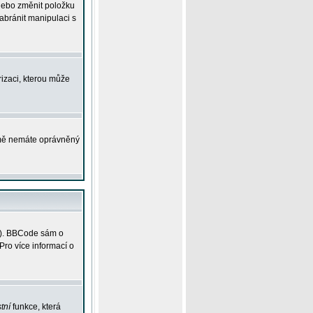
 nebo změnit položku
abránit manipulaci s
rizaci, kterou může
ejmě nemáte oprávněný
ky). BBCode sám o
Pro více informací o
tní
funkce, která