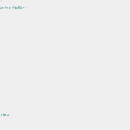
?
yzván k přihlášení!
z fóra!