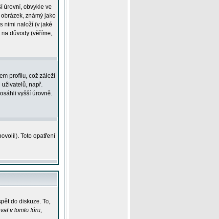
í úrovní, obvykle ve
ší obrázek, známý jako
s nimi naloží (v jaké
t na důvody (věříme,
m profilu, což záleží
 uživatelů, např.
osáhli vyšší úrovně.
volil). Toto opatření
pět do diskuze. To,
at v tomto fóru,