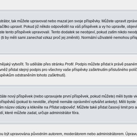
trátor, tak můžete upravovat nebo mazat jen svoje příspěvky. Můžete upravit zpráv
lačítko
upravit
. Pokud již někdo odpověděl na váš příspěvek a vy ho upravíte, objev
t jste tento příspěvek upravovali. Tento dodatek se neobjeví, pokud zatím nikdo ne
k (ti by měli sami zanechat vzkaz proč jej změnili). Normální uživatelé nemohou př
nějaký vytvořit. To uděláte přes stránku
Profil
. Podpis můžete přidat k právě psané
vněž přidat stejný podpis pro všechny vaše příspěvky zaškrtnutím příslušného políč
spěvkům odstraněním tohoto zaškrtnutí).
dáte nový příspěvek (nebo upravujete první příspěvek, pokud můžete) měli byste vid
íspěvků (pokud to nevidíte, zřejmě nemáte oprávnění vytvářet ankety). Měli byste
ím název otázky a klikněte na
Přidat odpověď
. Můžete také přidat časový limit pro 
které můžete zadat, určuje administrátor fóra.
ohou být upravována původním autorem, moderátorem nebo administrátorem. Úpravu 