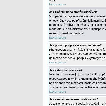
atd.
).
Návrat nahoru
Jak změním nebo smažu příspěvek?
V případě, že nejste moderátor nebo adminis
omezeného času po přispění) kliknutím na t
dodatek u příspěvku, který ukazuje, kolikrá
moderátor či administrátor změnili příspěve
na něj již někdo odpověděl.
Návrat nahoru
Jak přidám podpis k mému příspěvku?
Přidat podpis znamená, že si musíte nejdřív 
zatržením položky
Připojit podpis
. Můžete ro
(je možné nepřidávat podpis k vybraným pří
Návrat nahoru
Jak vytvořím hlasování?
Vytvoření hlasování je jednoduché. Když při
hlasování
pod hlavním oknem na přidávání př
pak alespoň dvě možnosti (nastavte napsán
znamená neomezenou volbu. Počet odpovědí, 
Návrat nahoru
Jak změním nebo smažu hlasování?
Je to stejné jako s příspěvky, hlasování m