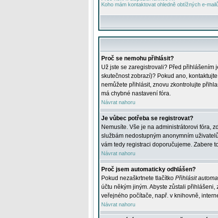
Koho mám kontaktovat ohledně obtížných e-mailů 
Proč se nemohu přihlásit?
Už jste se zaregistrovali? Před přihlášením 
skutečnost zobrazí)? Pokud ano, kontaktujte a
nemůžete přihlásit, znovu zkontrolujte přih
má chybné nastavení fóra.
Návrat nahoru
Je vůbec potřeba se registrovat?
Nemusíte. Vše je na administrátorovi fóra, z
službám nedostupným anonymním uživatelům, j
vám tedy registraci doporučujeme. Zabere to 
Návrat nahoru
Proč jsem automaticky odhlášen?
Pokud nezaškrtnete tlačítko
Přihlásit automat
účtu někým jiným. Abyste zůstali přihlášeni,
veřejného počítače, např. v knihovně, intern
Návrat nahoru