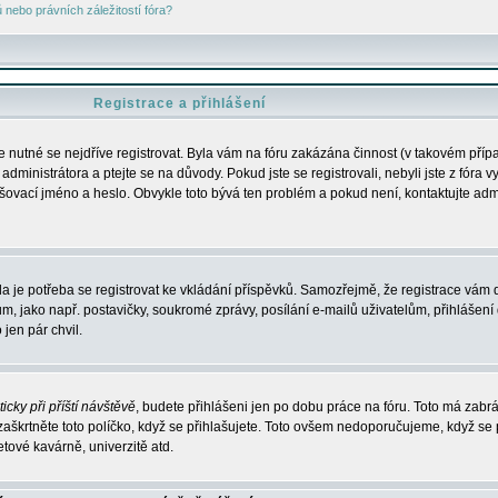
nebo právních záležitostí fóra?
Registrace a přihlášení
je nutné se nejdříve registrovat. Byla vám na fóru zakázána činnost (v takovém příp
dministrátora a ptejte se na důvody. Pokud jste se registrovali, nebyli jste z fóra v
lašovací jméno a heslo. Obvykle toto bývá ten problém a pokud není, kontaktujte ad
da je potřeba se registrovat ke vkládání příspěvků. Samozřejmě, že registrace vám d
ako např. postavičky, soukromé zprávy, posílání e-mailů uživatelům, přihlášení d
jen pár chvil.
icky při příští návštěvě
, budete přihlášeni jen po dobu práce na fóru. Toto má zabrá
 zaškrtněte toto políčko, když se přihlašujete. Toto ovšem nedoporučujeme, když se 
etové kavárně, univerzitě atd.