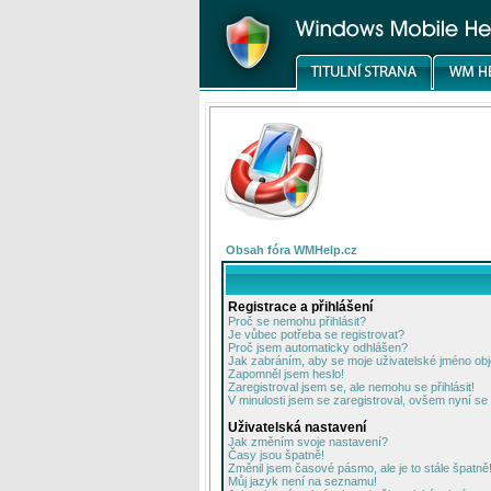
Obsah fóra WMHelp.cz
Registrace a přihlášení
Proč se nemohu přihlásit?
Je vůbec potřeba se registrovat?
Proč jsem automaticky odhlášen?
Jak zabráním, aby se moje uživatelské jméno ob
Zapomněl jsem heslo!
Zaregistroval jsem se, ale nemohu se přihlásit!
V minulosti jsem se zaregistroval, ovšem nyní se 
Uživatelská nastavení
Jak změním svoje nastavení?
Časy jsou špatně!
Změnil jsem časové pásmo, ale je to stále špatně
Můj jazyk není na seznamu!