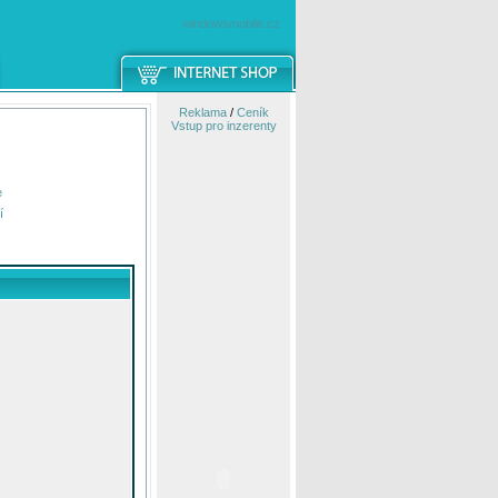
windowsmobile.cz
Reklama
/
Ceník
Vstup pro inzerenty
e
í