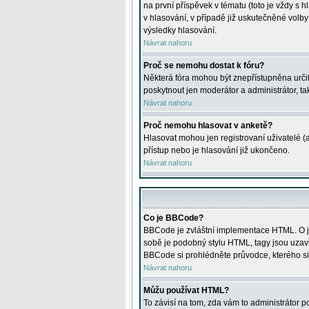
na první příspěvek v tématu (toto je vždy 
v hlasování, v případě již uskutečněné volb
výsledky hlasování.
Návrat nahoru
Proč se nemohu dostat k fóru?
Některá fóra mohou být znepřístupněna určitý
poskytnout jen moderátor a administrátor, tak
Návrat nahoru
Proč nemohu hlasovat v anketě?
Hlasovat mohou jen registrovaní uživatelé (
přístup nebo je hlasování již ukončeno.
Návrat nahoru
Co je BBCode?
BBCode je zvláštní implementace HTML. O je
sobě je podobný stylu HTML, tagy jsou uzavřen
BBCode si prohlédněte průvodce, kterého si
Návrat nahoru
Můžu používat HTML?
To závisí na tom, zda vám to administrátor po