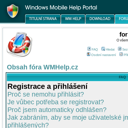
fo
O všem
FAQ
Hledat
Sez
Osobní nastavení
Při
Obsah fóra WMHelp.cz
FAQ
Registrace a přihlášení
Proč se nemohu přihlásit?
Je vůbec potřeba se registrovat?
Proč jsem automaticky odhlášen?
Jak zabráním, aby se moje uživatelské 
přihlášených?