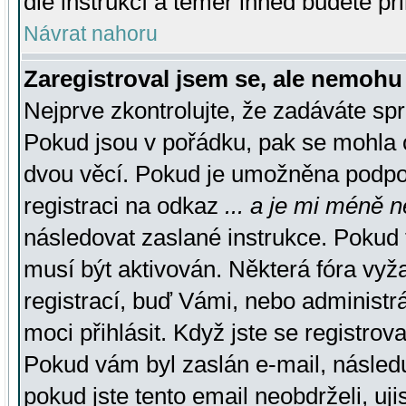
dle instrukcí a téměř ihned budete př
Návrat nahoru
Zaregistroval jsem se, ale nemohu 
Nejprve zkontrolujte, že zadáváte sp
Pokud jsou v pořádku, pak se mohla o
dvou věcí. Pokud je umožněna podpora
registraci na odkaz
... a je mi méně n
následovat zaslané instrukce. Pokud t
musí být aktivován. Některá fóra vyž
registrací, buď Vámi, nebo administr
moci přihlásit. Když jste se registrova
Pokud vám byl zaslán e-mail, násled
pokud jste tento email neobdrželi, uj