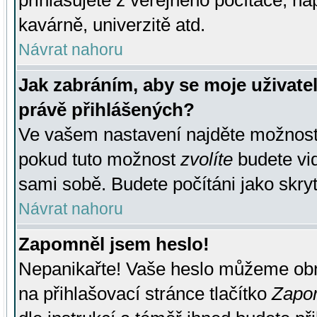
přihlašujete z veřejného počítače, na
kavárně, univerzitě atd.
Návrat nahoru
Jak zabráním, aby se moje uživate
právě přihlášených?
Ve vašem nastavení najděte možnos
pokud tuto možnost
zvolíte
budete vid
sami sobě. Budete počítáni jako skryt
Návrat nahoru
Zapomněl jsem heslo!
Nepanikařte! Vaše heslo můžeme obn
na přihlašovací stránce tlačítko
Zapom