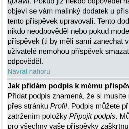
upravit
. Pokud již někdo odpověděl na
objeví se vám malinký dodatek u přísp
tento příspěvek upravovali. Tento do
nikdo neodpověděl nebo pokud moderá
příspěvek (ti by měli sami zanechat v
uživatelé nemohou příspěvek smazat,
odpověděl.
Návrat nahoru
Jak přidám podpis k mému příspě
Přidat podpis znamená, že si musíte n
přes stránku
Profil
. Podpis můžete p
zatržením položky
Připojit podpis
. Mů
pro všechny vaše příspěvky zaškrtnut