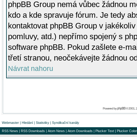
phpBB Group nemá vůbec žádnou moc 
kdo a kde spravuje fórum. Je tedy a
kontaktovat phpBB Group v jakékoliv p
pomluvy, atd.) nepřímo spojený s p
software phpBB. Pokud zašlete e-mai
třetí stranou, neočekávejte žádnou o
Návrat nahoru
phpBB
Powered by
© 2001, 
Webmaster
|
Hledání
|
Statistiky
|
Syndikační kanály
RSS News
|
RSS Downloads
|
Atom News
|
Atom Downloads
|
Plucker Text
|
Plucker Color