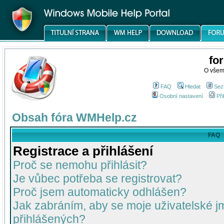
fo
O všem
FAQ
Hledat
Sez
Osobní nastavení
Při
Obsah fóra WMHelp.cz
FAQ
Registrace a přihlášení
Proč se nemohu přihlásit?
Je vůbec potřeba se registrovat?
Proč jsem automaticky odhlášen?
Jak zabráním, aby se moje uživatelské 
přihlášených?