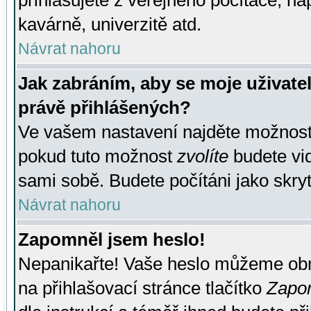
přihlašujete z veřejného počítače, na
kavárně, univerzitě atd.
Návrat nahoru
Jak zabráním, aby se moje uživate
právě přihlášených?
Ve vašem nastavení najděte možnos
pokud tuto možnost
zvolíte
budete vid
sami sobě. Budete počítáni jako skryt
Návrat nahoru
Zapomněl jsem heslo!
Nepanikařte! Vaše heslo můžeme obn
na přihlašovací stránce tlačítko
Zapom