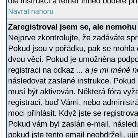
dle instrukcí a téměř ihned budete př
Návrat nahoru
Zaregistroval jsem se, ale nemohu 
Nejprve zkontrolujte, že zadáváte sp
Pokud jsou v pořádku, pak se mohla o
dvou věcí. Pokud je umožněna podpora
registraci na odkaz
... a je mi méně n
následovat zaslané instrukce. Pokud t
musí být aktivován. Některá fóra vyž
registrací, buď Vámi, nebo administr
moci přihlásit. Když jste se registrova
Pokud vám byl zaslán e-mail, násled
pokud jste tento email neobdrželi, uj