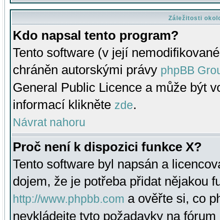
Záležitosti oko
Kdo napsal tento program?
Tento software (v její nemodifikované
chráněn autorskými právy
phpBB Gro
General Public Licence a může být vo
informací klikněte
.
zde
Návrat nahoru
Proč není k dispozici funkce X?
Tento software byl napsán a licenco
dojem, že je potřeba přidat nějakou f
a ověřte si, co 
http://www.phpbb.com
nevkládejte tyto požadavky na fóru