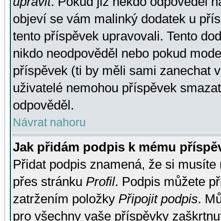
upravit
. Pokud již někdo odpověděl na
objeví se vám malinký dodatek u přísp
tento příspěvek upravovali. Tento do
nikdo neodpověděl nebo pokud moderá
příspěvek (ti by měli sami zanechat v
uživatelé nemohou příspěvek smazat,
odpověděl.
Návrat nahoru
Jak přidám podpis k mému příspě
Přidat podpis znamená, že si musíte n
přes stránku
Profil
. Podpis můžete p
zatržením položky
Připojit podpis
. Mů
pro všechny vaše příspěvky zaškrtnut