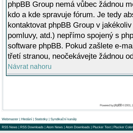
phpBB Group nemá vůbec žádnou moc 
kdo a kde spravuje fórum. Je tedy a
kontaktovat phpBB Group v jakékoliv p
pomluvy, atd.) nepřímo spojený s p
software phpBB. Pokud zašlete e-mai
třetí stranou, neočekávejte žádnou o
Návrat nahoru
phpBB
Powered by
© 2001, 
Webmaster
|
Hledání
|
Statistiky
|
Syndikační kanály
RSS News
|
RSS Downloads
|
Atom News
|
Atom Downloads
|
Plucker Text
|
Plucker Color