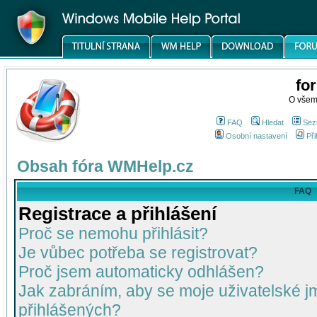
fo
O všem
FAQ
Hledat
Sez
Osobní nastavení
Při
Obsah fóra WMHelp.cz
FAQ
Registrace a přihlášení
Proč se nemohu přihlásit?
Je vůbec potřeba se registrovat?
Proč jsem automaticky odhlášen?
Jak zabráním, aby se moje uživatelské 
přihlášených?