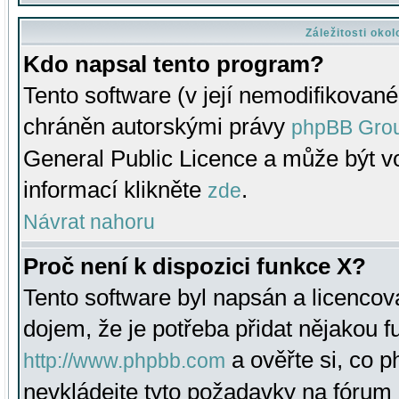
Záležitosti oko
Kdo napsal tento program?
Tento software (v její nemodifikované
chráněn autorskými právy
phpBB Gro
General Public Licence a může být vo
informací klikněte
.
zde
Návrat nahoru
Proč není k dispozici funkce X?
Tento software byl napsán a licenco
dojem, že je potřeba přidat nějakou f
a ověřte si, co 
http://www.phpbb.com
nevkládejte tyto požadavky na fóru