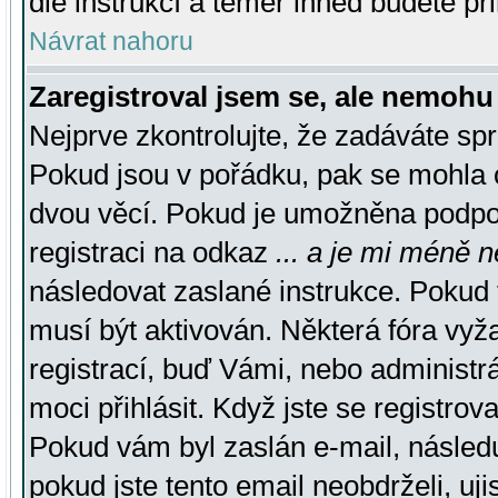
dle instrukcí a téměř ihned budete př
Návrat nahoru
Zaregistroval jsem se, ale nemohu 
Nejprve zkontrolujte, že zadáváte sp
Pokud jsou v pořádku, pak se mohla o
dvou věcí. Pokud je umožněna podpora
registraci na odkaz
... a je mi méně n
následovat zaslané instrukce. Pokud t
musí být aktivován. Některá fóra vyž
registrací, buď Vámi, nebo administr
moci přihlásit. Když jste se registrova
Pokud vám byl zaslán e-mail, násled
pokud jste tento email neobdrželi, uj