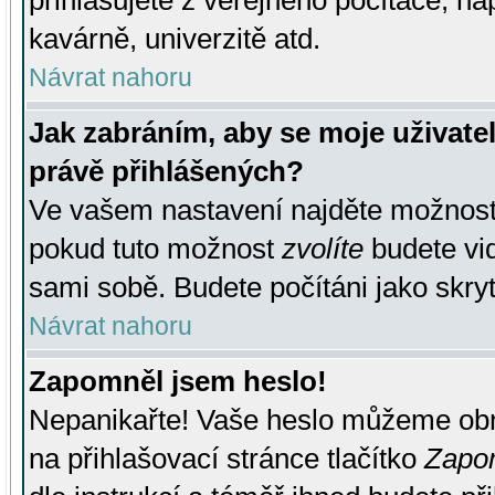
přihlašujete z veřejného počítače, na
kavárně, univerzitě atd.
Návrat nahoru
Jak zabráním, aby se moje uživate
právě přihlášených?
Ve vašem nastavení najděte možnos
pokud tuto možnost
zvolíte
budete vid
sami sobě. Budete počítáni jako skryt
Návrat nahoru
Zapomněl jsem heslo!
Nepanikařte! Vaše heslo můžeme obn
na přihlašovací stránce tlačítko
Zapom