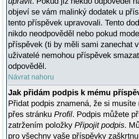
upravit
. Pokud již někdo odpověděl na
objeví se vám malinký dodatek u přísp
tento příspěvek upravovali. Tento do
nikdo neodpověděl nebo pokud moderá
příspěvek (ti by měli sami zanechat v
uživatelé nemohou příspěvek smazat,
odpověděl.
Návrat nahoru
Jak přidám podpis k mému příspě
Přidat podpis znamená, že si musíte n
přes stránku
Profil
. Podpis můžete p
zatržením položky
Připojit podpis
. Mů
pro všechny vaše příspěvky zaškrtnut