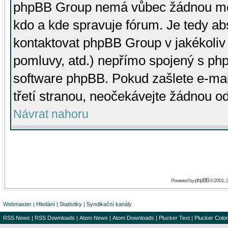
phpBB Group nemá vůbec žádnou moc 
kdo a kde spravuje fórum. Je tedy a
kontaktovat phpBB Group v jakékoliv p
pomluvy, atd.) nepřímo spojený s p
software phpBB. Pokud zašlete e-mai
třetí stranou, neočekávejte žádnou o
Návrat nahoru
phpBB
Powered by
© 2001, 
Webmaster
|
Hledání
|
Statistiky
|
Syndikační kanály
RSS News
|
RSS Downloads
|
Atom News
|
Atom Downloads
|
Plucker Text
|
Plucker Color