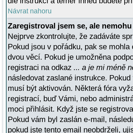
dle instrukcí a téměř ihned budete př
Návrat nahoru
Zaregistroval jsem se, ale nemohu 
Nejprve zkontrolujte, že zadáváte sp
Pokud jsou v pořádku, pak se mohla o
dvou věcí. Pokud je umožněna podpora
registraci na odkaz
... a je mi méně n
následovat zaslané instrukce. Pokud t
musí být aktivován. Některá fóra vyž
registrací, buď Vámi, nebo administr
moci přihlásit. Když jste se registrova
Pokud vám byl zaslán e-mail, násled
pokud jste tento email neobdrželi, uj