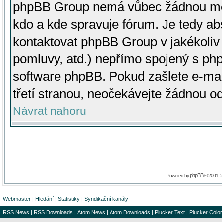
phpBB Group nemá vůbec žádnou moc 
kdo a kde spravuje fórum. Je tedy a
kontaktovat phpBB Group v jakékoliv p
pomluvy, atd.) nepřímo spojený s p
software phpBB. Pokud zašlete e-mai
třetí stranou, neočekávejte žádnou o
Návrat nahoru
phpBB
Powered by
© 2001, 
Webmaster
|
Hledání
|
Statistiky
|
Syndikační kanály
RSS News
|
RSS Downloads
|
Atom News
|
Atom Downloads
|
Plucker Text
|
Plucker Color