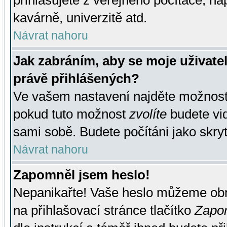
přihlašujete z veřejného počítače, na
kavárně, univerzitě atd.
Návrat nahoru
Jak zabráním, aby se moje uživate
právě přihlášených?
Ve vašem nastavení najděte možnos
pokud tuto možnost
zvolíte
budete vid
sami sobě. Budete počítáni jako skryt
Návrat nahoru
Zapomněl jsem heslo!
Nepanikařte! Vaše heslo můžeme obn
na přihlašovací stránce tlačítko
Zapom