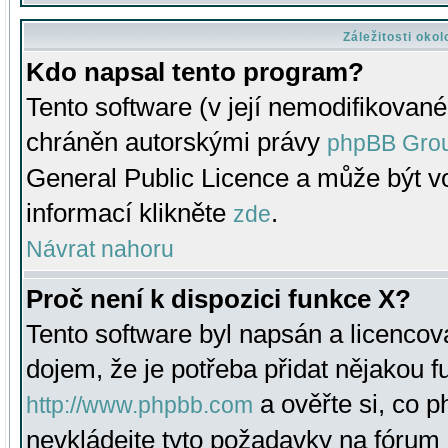
Záležitosti oko
Kdo napsal tento program?
Tento software (v její nemodifikované
chráněn autorskými právy
phpBB Gro
General Public Licence a může být vo
informací klikněte
.
zde
Návrat nahoru
Proč není k dispozici funkce X?
Tento software byl napsán a licenco
dojem, že je potřeba přidat nějakou f
a ověřte si, co 
http://www.phpbb.com
nevkládejte tyto požadavky na fóru