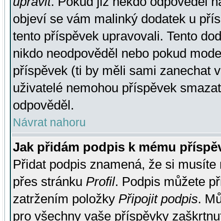
upravit
. Pokud již někdo odpověděl na
objeví se vám malinký dodatek u přísp
tento příspěvek upravovali. Tento do
nikdo neodpověděl nebo pokud moderá
příspěvek (ti by měli sami zanechat v
uživatelé nemohou příspěvek smazat,
odpověděl.
Návrat nahoru
Jak přidám podpis k mému příspě
Přidat podpis znamená, že si musíte n
přes stránku
Profil
. Podpis můžete p
zatržením položky
Připojit podpis
. Mů
pro všechny vaše příspěvky zaškrtnut