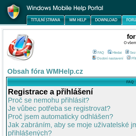
fo
O všem
FAQ
Hledat
Sez
Osobní nastavení
Při
Obsah fóra WMHelp.cz
FAQ
Registrace a přihlášení
Proč se nemohu přihlásit?
Je vůbec potřeba se registrovat?
Proč jsem automaticky odhlášen?
Jak zabráním, aby se moje uživatelské 
přihlášených?