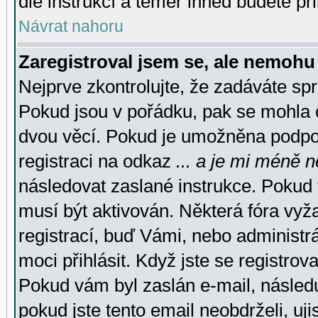
dle instrukcí a téměř ihned budete př
Návrat nahoru
Zaregistroval jsem se, ale nemohu 
Nejprve zkontrolujte, že zadáváte sp
Pokud jsou v pořádku, pak se mohla o
dvou věcí. Pokud je umožněna podpora
registraci na odkaz
... a je mi méně n
následovat zaslané instrukce. Pokud t
musí být aktivován. Některá fóra vyž
registrací, buď Vámi, nebo administr
moci přihlásit. Když jste se registrova
Pokud vám byl zaslán e-mail, násled
pokud jste tento email neobdrželi, uj