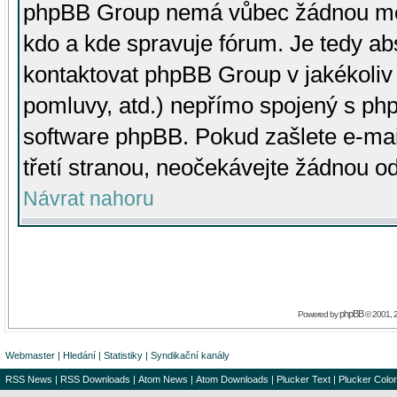
phpBB Group nemá vůbec žádnou moc 
kdo a kde spravuje fórum. Je tedy a
kontaktovat phpBB Group v jakékoliv p
pomluvy, atd.) nepřímo spojený s p
software phpBB. Pokud zašlete e-mai
třetí stranou, neočekávejte žádnou o
Návrat nahoru
phpBB
Powered by
© 2001, 
Webmaster
|
Hledání
|
Statistiky
|
Syndikační kanály
RSS News
|
RSS Downloads
|
Atom News
|
Atom Downloads
|
Plucker Text
|
Plucker Color