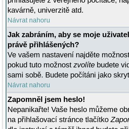
přihlašujete z veřejného počítače, na
kavárně, univerzitě atd.
Návrat nahoru
Jak zabráním, aby se moje uživate
právě přihlášených?
Ve vašem nastavení najděte možnos
pokud tuto možnost
zvolíte
budete vid
sami sobě. Budete počítáni jako skryt
Návrat nahoru
Zapomněl jsem heslo!
Nepanikařte! Vaše heslo můžeme obn
na přihlašovací stránce tlačítko
Zapom