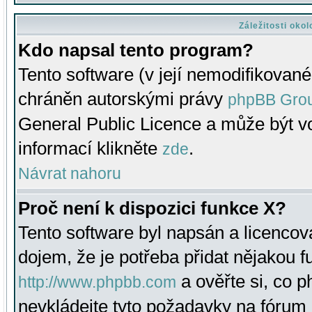
Záležitosti oko
Kdo napsal tento program?
Tento software (v její nemodifikované
chráněn autorskými právy
phpBB Gro
General Public Licence a může být vo
informací klikněte
.
zde
Návrat nahoru
Proč není k dispozici funkce X?
Tento software byl napsán a licenco
dojem, že je potřeba přidat nějakou f
a ověřte si, co 
http://www.phpbb.com
nevkládejte tyto požadavky na fóru