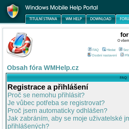
fo
O všem
FAQ
Hledat
Sez
Osobní nastavení
Při
Obsah fóra WMHelp.cz
FAQ
Registrace a přihlášení
Proč se nemohu přihlásit?
Je vůbec potřeba se registrovat?
Proč jsem automaticky odhlášen?
Jak zabráním, aby se moje uživatelské 
přihlášených?