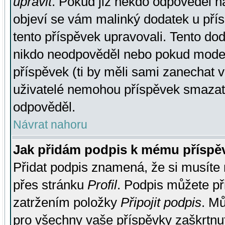
upravit
. Pokud již někdo odpověděl na
objeví se vám malinký dodatek u přísp
tento příspěvek upravovali. Tento do
nikdo neodpověděl nebo pokud moderá
příspěvek (ti by měli sami zanechat v
uživatelé nemohou příspěvek smazat,
odpověděl.
Návrat nahoru
Jak přidám podpis k mému příspě
Přidat podpis znamená, že si musíte n
přes stránku
Profil
. Podpis můžete p
zatržením položky
Připojit podpis
. Mů
pro všechny vaše příspěvky zaškrtnut