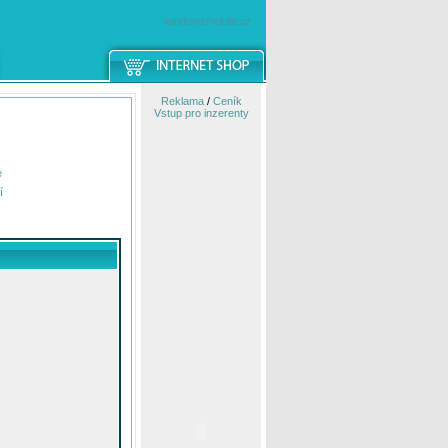
windowsmobile.cz
Reklama
/
Ceník
Vstup pro inzerenty
e
í