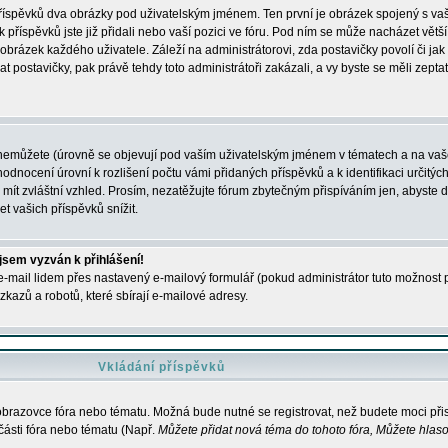
 příspěvků dva obrázky pod uživatelským jménem. Ten první je obrázek spojený s vaš
ik příspěvků jste již přidali nebo vaší pozici ve fóru. Pod ním se může nacházet vět
í obrázek každého uživatele. Záleží na administrátorovi, zda postavičky povolí či jak 
postavičky, pak právě tehdy toto administrátoři zakázali, a vy byste se měli zepta
nemůžete (úrovně se objevují pod vaším uživatelským jménem v tématech a na vaše
odnocení úrovní k rozlišení počtu vámi přidaných příspěvků a k identifikaci určitých
ít zvláštní vzhled. Prosím, nezatěžujte fórum zbytečným přispíváním jen, abyste d
 vašich příspěvků snížit.
 jsem vyzván k přihlášení!
-mail lidem přes nastavený e-mailový formulář (pokud administrátor tuto možnost po
azů a robotů, které sbírají e-mailové adresy.
Vkládání příspěvků
 obrazovce fóra nebo tématu. Možná bude nutné se registrovat, než budete moci přis
části fóra nebo tématu (Např.
Můžete přidat nová téma do tohoto fóra, Můžete hlasov