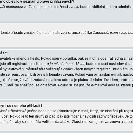
éno objevilo v seznamu právě přihlášených?
vaši přítomnost ve fóru
, pokud tuto možnost
zvolíte
budete viditelní jen pro administ
tomto případě zmáčkněte na přihlašovací stránce tlačítko
Zapomněl jsem svoje he
ásit!
živatelské jméno a heslo. Pokud jsou v pořádku, pak se mohla odehrát jedna z násl
ste při registraci na odkaz
... a je mi méně než 13 let
, budete muset následovat zas
í být aktivován. Některá fóra vyžadují aktivaci všech nových registrací, buď Vámi,
jste se registrovali, byli byste k tomuto vyzváni. Pokud vám byl zaslán e-mail, násle
, ujistěte se, že vámi zadaná emailová adresa je platná. Jedním důvodem, proč se 
elů, kteří se snaží pouze obtěžovat. Pokud si jste jisti, že e-mailová adresa, kterou j
nyní se nemohu přihlásit?!
né uživatelské jméno nebo heslo (zkontrolujte e-mail, který jste obdrželi při regis
čet. Pokud je to ten druhý případ, pak jste možná nevložili žádný příspěvek. Je to
nepřispěli, aby se zmenšila velikost databáze. Zkuste se zaregistrovat znovu a zapoj