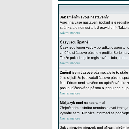
Jak změním svoje nastavení?
Všechna vaše nastavení (pokud jste registro
stránky, ale nemusí to být pravidlem). Takto
Návrat nahoru
Časy jsou špatně!
Časy jsou téměř vždy v pořádku, ovšem to, c
změňte si časové pásmo v profilu. Berte na
Takže pokud nejste registrováni, toto je dobr
Návrat nahoru
Změnil jsem časové pásmo, ale je to stále
Jste si jisti, že jste zadali časové pásmo sp
čas. Fórum není stavěno na uplatňování roz
posunutí časového pásma o jednu hodinu po 
Návrat nahoru
Můj jazyk není na seznamu!
Zřejmě administrátor nenainstaloval tento jaz
vytvořte sami. Pro více informací se podívej
Návrat nahoru
Jak zobrazím obrázek pod uživatelským 