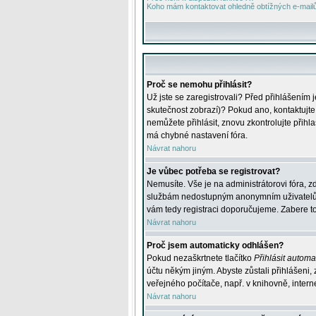
Koho mám kontaktovat ohledně obtížných e-mailů 
Proč se nemohu přihlásit?
Už jste se zaregistrovali? Před přihlášením 
skutečnost zobrazí)? Pokud ano, kontaktujte a
nemůžete přihlásit, znovu zkontrolujte přih
má chybné nastavení fóra.
Návrat nahoru
Je vůbec potřeba se registrovat?
Nemusíte. Vše je na administrátorovi fóra, z
službám nedostupným anonymním uživatelům, j
vám tedy registraci doporučujeme. Zabere to 
Návrat nahoru
Proč jsem automaticky odhlášen?
Pokud nezaškrtnete tlačítko
Přihlásit automat
účtu někým jiným. Abyste zůstali přihlášeni,
veřejného počítače, např. v knihovně, intern
Návrat nahoru