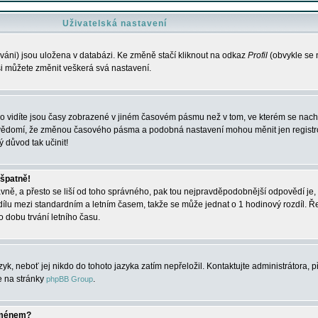
Uživatelská nastavení
váni) jsou uložena v databázi. Ke změně stačí kliknout na odkaz
Profil
(obvykle se n
 si můžete změnit veškerá svá nastavení.
o vidíte jsou časy zobrazené v jiném časovém pásmu než v tom, ve kterém se nacház
 vědomí, že změnou časového pásma a podobná nastavení mohou měnit jen registro
ý důvod tak učinit!
 špatně!
rávně, a přesto se liší od toho správného, pak tou nejpravděpodobnější odpovědí je, 
dílu mezi standardním a letním časem, takže se může jednat o 1 hodinový rozdíl. 
dobu trvání letního času.
yk, neboť jej nikdo do tohoto jazyka zatím nepřeložil. Kontaktujte administrátora, p
te na stránky
.
phpBB Group
jménem?