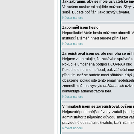
Jak zabráním, aby se moje uživatelské jm
Ve vašem nastavení najděte možnost
Skrýt 
sobě. Budete počítáni jako skrytý uživatel.
Návrat nahoru
Zapomněl jsem heslo!
Nepanikařte! Vaše heslo můžeme obnovit. V 
instrukcí a téměř ihned budete přihlášeni
Návrat nahoru
Zaregistroval jsem se, ale nemohu se přihl
Nejprve zkontrolujte, že zadáváte správné u
Pokud je umožněna podpora COPPA a klikli j
Pokud toto není ten případ, pak váš účet mus
před tím, než se budete moci přihlásit. Když 
obsažené, pokud jste tento email neobdrželi
zmenšit možnost výskytu
nežádoucích
uživat
kontaktujte administrátora fóra.
Návrat nahoru
V minulosti jsem se zaregistroval, ovšem 
Nejpravděpodobnější důvody: zadali jste chyb
administrátor z nějakého důvodu smazal váš ú
pravidelně odstraňují uživatelé, kteří ničím 
Návrat nahoru