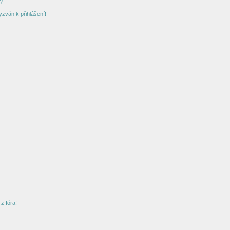
?
yzván k přihlášení!
z fóra!