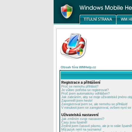
Obsah fóra WMHelp.cz
Registrace a přihlášení
Proč se nemohu přihlásit?
Je vůbec potřeba se registrovat?
Proč jsem automaticky odhlášen?
Jak zabráním, aby se moje uživatelské jméno ob
Zapomněl jsem heslo!
Zaregistroval jsem se, ale nemohu se přihlásit!
V minulosti jsem se zaregistroval, ovšem nyní se 
Uživatelská nastavení
Jak změním svoje nastavení?
Časy jsou špatně!
Změnil jsem časové pásmo, ale je to stále špatně
Můj jazyk není na seznamu!