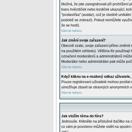
Možná, že jste zaregistrovali při prohlížení
tvaru hvězdiček nebo kostiček ukazující, kol
"postavička" (avatar), což je vlastně unikátn
podobě se zobrazí). Pokud nemůžete využívat 
že se hodí).
Návrat nahoru
Jak změní svoje zařazení?
Obecně vzato, svoje zařazení přímo změnit 
na použitém vzhledu). Většina fór používají h
označení moderátorů a administrátorů může m
Moderátor nebo administrátor pak může počet
Návrat nahoru
Když kliknu na e-mailový odkaz uživatele,
Pouze registrovaní uživatelé mohou posílat e
umožňuje zbavit se otravných anonymních vzk
Návrat nahoru
Jak vložím téma do fóra?
Jednouše. Klikněte na příslušné tlačítko na
co vám je povoleno můžete vidět na spodní 