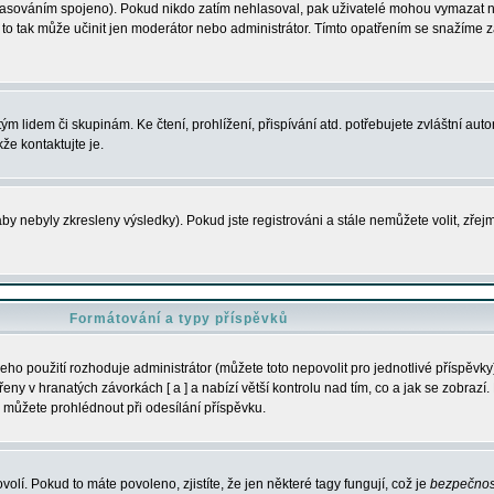
s hlasováním spojeno). Pokud nikdo zatím nehlasoval, pak uživatelé mohou vymazat
y to tak může učinit jen moderátor nebo administrátor. Tímto opatřením se snažíme z
m lidem či skupinám. Ke čtení, prohlížení, přispívání atd. potřebujete zvláštní auto
že kontaktujte je.
aby nebyly zkresleny výsledky). Pokud jste registrováni a stále nemůžete volit, zř
Formátování a typy příspěvků
ho použití rozhoduje administrátor (můžete toto nepovolit pro jednotlivé příspěv
y v hranatých závorkách [ a ] a nabízí větší kontrolu nad tím, co a jak se zobrazí. 
 můžete prohlédnout při odesílání příspěvku.
volí. Pokud to máte povoleno, zjistíte, že jen některé tagy fungují, což je
bezpečnos