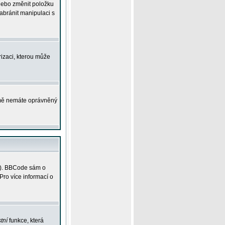
 nebo změnit položku
abránit manipulaci s
rizaci, kterou může
ejmě nemáte oprávněný
ky). BBCode sám o
Pro více informací o
tní
funkce, která