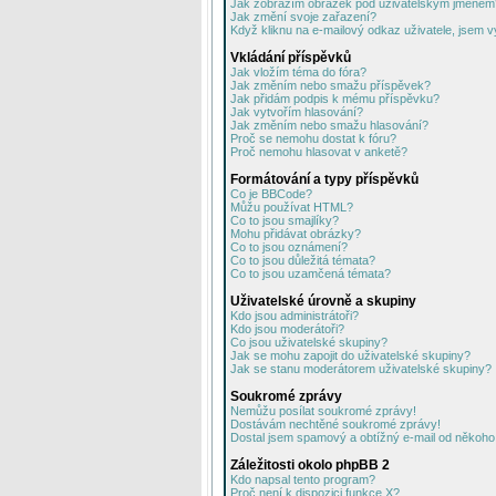
Jak zobrazím obrázek pod uživatelským jménem
Jak změní svoje zařazení?
Když kliknu na e-mailový odkaz uživatele, jsem v
Vkládání příspěvků
Jak vložím téma do fóra?
Jak změním nebo smažu příspěvek?
Jak přidám podpis k mému příspěvku?
Jak vytvořím hlasování?
Jak změním nebo smažu hlasování?
Proč se nemohu dostat k fóru?
Proč nemohu hlasovat v anketě?
Formátování a typy příspěvků
Co je BBCode?
Můžu používat HTML?
Co to jsou smajlíky?
Mohu přidávat obrázky?
Co to jsou oznámení?
Co to jsou důležitá témata?
Co to jsou uzamčená témata?
Uživatelské úrovně a skupiny
Kdo jsou administrátoři?
Kdo jsou moderátoři?
Co jsou uživatelské skupiny?
Jak se mohu zapojit do uživatelské skupiny?
Jak se stanu moderátorem uživatelské skupiny?
Soukromé zprávy
Nemůžu posílat soukromé zprávy!
Dostávám nechtěné soukromé zprávy!
Dostal jsem spamový a obtížný e-mail od někoho 
Záležitosti okolo phpBB 2
Kdo napsal tento program?
Proč není k dispozici funkce X?