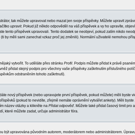
trátor, tak můžete upravovat nebo mazat jen svoje příspěvky. Můžete upravit zpráv
lačítko
upravit
. Pokud již někdo odpověděl na váš příspěvek a vy ho upravíte, objev
t jste tento příspěvek upravovali. Tento dodatek se neobjeví, pokud zatím nikdo ne
k (ti by měli sami zanechat vzkaz proč jej změnili). Normální uživatelé nemohou př
nějaký vytvořit. To uděláte přes stránku
Profil
. Podpis můžete přidat k právě psané
vněž přidat stejný podpis pro všechny vaše příspěvky zaškrtnutím příslušného políč
spěvkům odstraněním tohoto zaškrtnutí).
dáte nový příspěvek (nebo upravujete první příspěvek, pokud můžete) měli byste vid
íspěvků (pokud to nevidíte, zřejmě nemáte oprávnění vytvářet ankety). Měli byste
ím název otázky a klikněte na
Přidat odpověď
. Můžete také přidat časový limit pro 
které můžete zadat, určuje administrátor fóra.
ohou být upravována původním autorem, moderátorem nebo administrátorem. Úpravu 