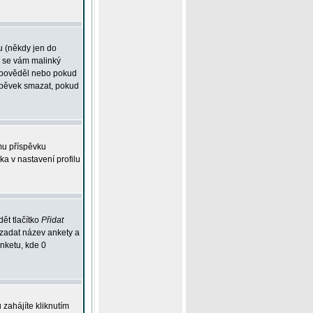
u (někdy jen do
í se vám malinký
odpověděl nebo pokud
íspěvek smazat, pokud
mu příspěvku
ka v nastavení profilu
ět tlačítko
Přidat
 zadat název ankety a
anketu, kde 0
zahájíte kliknutím