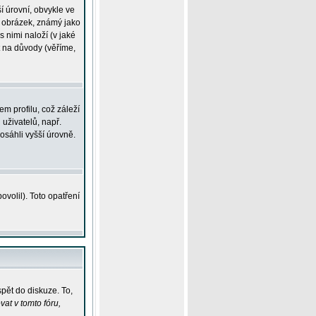
í úrovní, obvykle ve
ší obrázek, známý jako
s nimi naloží (v jaké
t na důvody (věříme,
m profilu, což záleží
 uživatelů, např.
osáhli vyšší úrovně.
volil). Toto opatření
pět do diskuze. To,
at v tomto fóru,