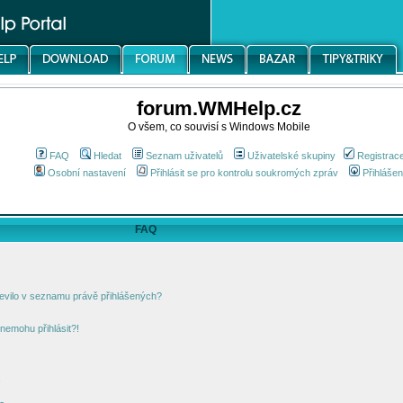
forum.WMHelp.cz
O všem, co souvisí s Windows Mobile
FAQ
Hledat
Seznam uživatelů
Uživatelské skupiny
Registrac
Osobní nastavení
Přihlásit se pro kontrolu soukromých zpráv
Přihlášen
FAQ
jevilo v seznamu právě přihlášených?
nemohu přihlásit?!
!