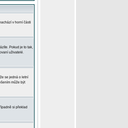
achází v horní části
íte. Pokud je to tak,
vaní uživatelé.
že se jedná o letní
Řešením může být
řípadně si překlad