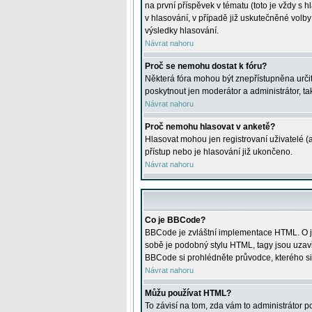
na první příspěvek v tématu (toto je vždy 
v hlasování, v případě již uskutečněné volb
výsledky hlasování.
Návrat nahoru
Proč se nemohu dostat k fóru?
Některá fóra mohou být znepřístupněna určitý
poskytnout jen moderátor a administrátor, tak
Návrat nahoru
Proč nemohu hlasovat v anketě?
Hlasovat mohou jen registrovaní uživatelé (
přístup nebo je hlasování již ukončeno.
Návrat nahoru
Co je BBCode?
BBCode je zvláštní implementace HTML. O je
sobě je podobný stylu HTML, tagy jsou uzavřen
BBCode si prohlédněte průvodce, kterého si
Návrat nahoru
Můžu používat HTML?
To závisí na tom, zda vám to administrátor po