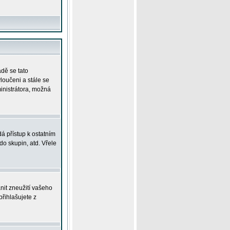
adě se tato
yloučeni a stále se
ministrátora, možná
á přístup k ostatním
o skupin, atd. Vřele
nit zneužití vašeho
přihlašujete z