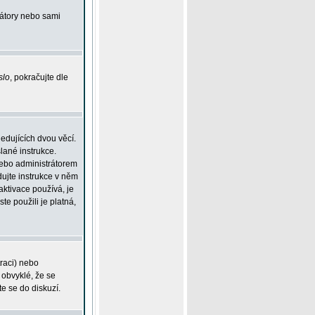
rátory nebo sami
slo
, pokračujte dle
edujících dvou věcí.
lané instrukce.
 nebo administrátorem
dujte instrukce v něm
aktivace používá, je
ste použili je platná,
traci) nebo
 obvyklé, že se
te se do diskuzí.