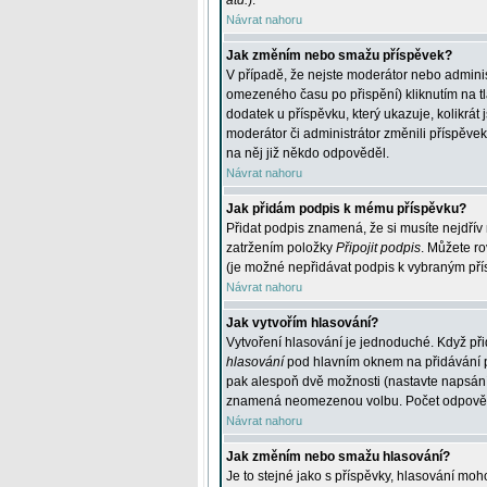
atd.
).
Návrat nahoru
Jak změním nebo smažu příspěvek?
V případě, že nejste moderátor nebo adminis
omezeného času po přispění) kliknutím na t
dodatek u příspěvku, který ukazuje, kolikrá
moderátor či administrátor změnili příspěve
na něj již někdo odpověděl.
Návrat nahoru
Jak přidám podpis k mému příspěvku?
Přidat podpis znamená, že si musíte nejdřív 
zatržením položky
Připojit podpis
. Můžete ro
(je možné nepřidávat podpis k vybraným pří
Návrat nahoru
Jak vytvořím hlasování?
Vytvoření hlasování je jednoduché. Když při
hlasování
pod hlavním oknem na přidávání př
pak alespoň dvě možnosti (nastavte napsán
znamená neomezenou volbu. Počet odpovědí, 
Návrat nahoru
Jak změním nebo smažu hlasování?
Je to stejné jako s příspěvky, hlasování m