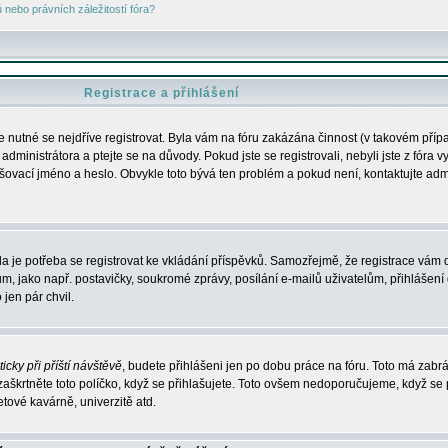
nebo právních záležitostí fóra?
Registrace a přihlášení
je nutné se nejdříve registrovat. Byla vám na fóru zakázána činnost (v takovém příp
dministrátora a ptejte se na důvody. Pokud jste se registrovali, nebyli jste z fóra v
lašovací jméno a heslo. Obvykle toto bývá ten problém a pokud není, kontaktujte ad
da je potřeba se registrovat ke vkládání příspěvků. Samozřejmě, že registrace vám d
ako např. postavičky, soukromé zprávy, posílání e-mailů uživatelům, přihlášení d
jen pár chvil.
icky při příští návštěvě
, budete přihlášeni jen po dobu práce na fóru. Toto má zabrá
 zaškrtněte toto políčko, když se přihlašujete. Toto ovšem nedoporučujeme, když se 
etové kavárně, univerzitě atd.