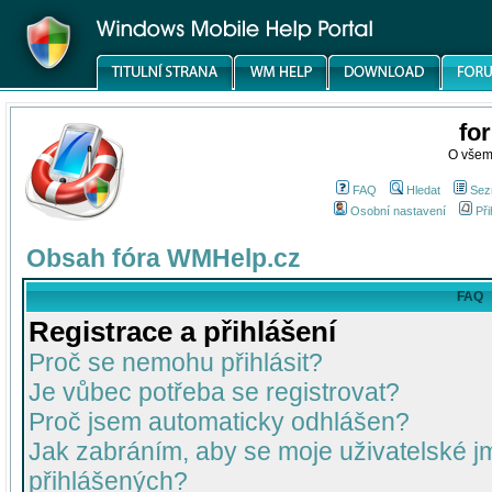
fo
O všem
FAQ
Hledat
Sez
Osobní nastavení
Při
Obsah fóra WMHelp.cz
FAQ
Registrace a přihlášení
Proč se nemohu přihlásit?
Je vůbec potřeba se registrovat?
Proč jsem automaticky odhlášen?
Jak zabráním, aby se moje uživatelské 
přihlášených?