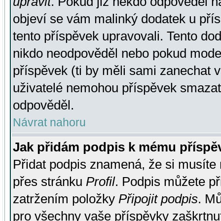
upravit
. Pokud již někdo odpověděl na
objeví se vám malinký dodatek u přísp
tento příspěvek upravovali. Tento do
nikdo neodpověděl nebo pokud moderá
příspěvek (ti by měli sami zanechat v
uživatelé nemohou příspěvek smazat,
odpověděl.
Návrat nahoru
Jak přidám podpis k mému příspě
Přidat podpis znamená, že si musíte n
přes stránku
Profil
. Podpis můžete p
zatržením položky
Připojit podpis
. Mů
pro všechny vaše příspěvky zaškrtnut