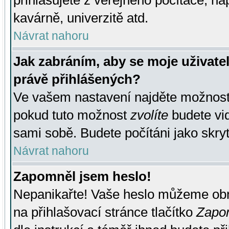
přihlašujete z veřejného počítače, na
kavárně, univerzitě atd.
Návrat nahoru
Jak zabráním, aby se moje uživate
právě přihlášených?
Ve vašem nastavení najděte možnos
pokud tuto možnost
zvolíte
budete vid
sami sobě. Budete počítáni jako skryt
Návrat nahoru
Zapomněl jsem heslo!
Nepanikařte! Vaše heslo můžeme obn
na přihlašovací stránce tlačítko
Zapom