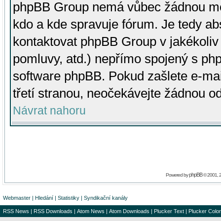
phpBB Group nemá vůbec žádnou moc 
kdo a kde spravuje fórum. Je tedy a
kontaktovat phpBB Group v jakékoliv p
pomluvy, atd.) nepřímo spojený s p
software phpBB. Pokud zašlete e-mai
třetí stranou, neočekávejte žádnou o
Návrat nahoru
phpBB
Powered by
© 2001, 
Webmaster
|
Hledání
|
Statistiky
|
Syndikační kanály
RSS News
|
RSS Downloads
|
Atom News
|
Atom Downloads
|
Plucker Text
|
Plucker Color