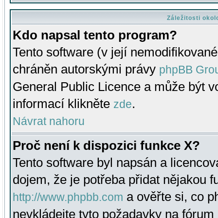
Záležitosti oko
Kdo napsal tento program?
Tento software (v její nemodifikované
chráněn autorskými právy
phpBB Gro
General Public Licence a může být vo
informací klikněte
.
zde
Návrat nahoru
Proč není k dispozici funkce X?
Tento software byl napsán a licenco
dojem, že je potřeba přidat nějakou f
a ověřte si, co 
http://www.phpbb.com
nevkládejte tyto požadavky na fóru