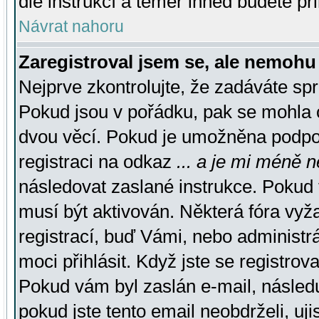
dle instrukcí a téměř ihned budete př
Návrat nahoru
Zaregistroval jsem se, ale nemohu 
Nejprve zkontrolujte, že zadáváte sp
Pokud jsou v pořádku, pak se mohla o
dvou věcí. Pokud je umožněna podpora
registraci na odkaz
... a je mi méně n
následovat zaslané instrukce. Pokud t
musí být aktivován. Některá fóra vyž
registrací, buď Vámi, nebo administr
moci přihlásit. Když jste se registrova
Pokud vám byl zaslán e-mail, násled
pokud jste tento email neobdrželi, uj