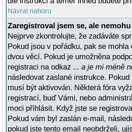
dle instrukcí a téměř ihned budete př
Návrat nahoru
Zaregistroval jsem se, ale nemohu 
Nejprve zkontrolujte, že zadáváte sp
Pokud jsou v pořádku, pak se mohla o
dvou věcí. Pokud je umožněna podpora
registraci na odkaz
... a je mi méně n
následovat zaslané instrukce. Pokud t
musí být aktivován. Některá fóra vyž
registrací, buď Vámi, nebo administr
moci přihlásit. Když jste se registrova
Pokud vám byl zaslán e-mail, násled
pokud jste tento email neobdrželi, uj