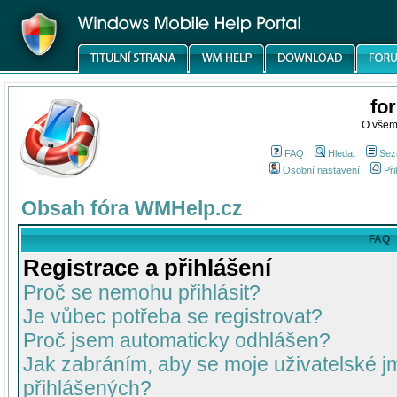
fo
O všem
FAQ
Hledat
Sez
Osobní nastavení
Při
Obsah fóra WMHelp.cz
FAQ
Registrace a přihlášení
Proč se nemohu přihlásit?
Je vůbec potřeba se registrovat?
Proč jsem automaticky odhlášen?
Jak zabráním, aby se moje uživatelské 
přihlášených?