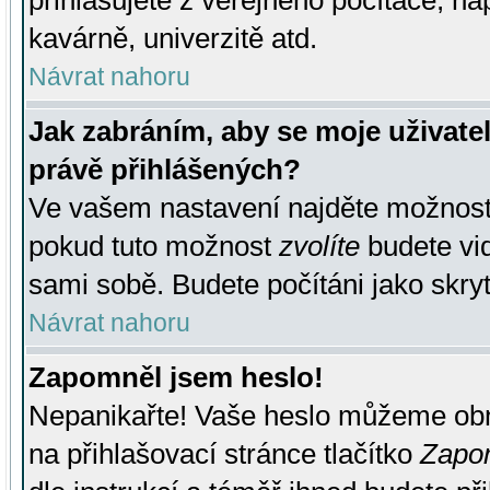
přihlašujete z veřejného počítače, na
kavárně, univerzitě atd.
Návrat nahoru
Jak zabráním, aby se moje uživate
právě přihlášených?
Ve vašem nastavení najděte možnos
pokud tuto možnost
zvolíte
budete vid
sami sobě. Budete počítáni jako skryt
Návrat nahoru
Zapomněl jsem heslo!
Nepanikařte! Vaše heslo můžeme obn
na přihlašovací stránce tlačítko
Zapom