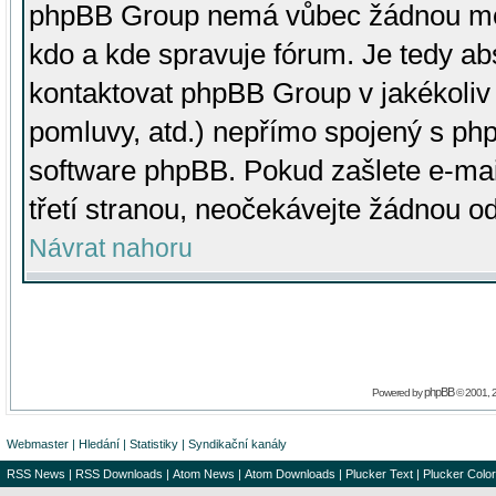
phpBB Group nemá vůbec žádnou moc 
kdo a kde spravuje fórum. Je tedy a
kontaktovat phpBB Group v jakékoliv p
pomluvy, atd.) nepřímo spojený s p
software phpBB. Pokud zašlete e-mai
třetí stranou, neočekávejte žádnou o
Návrat nahoru
phpBB
Powered by
© 2001, 
Webmaster
|
Hledání
|
Statistiky
|
Syndikační kanály
RSS News
|
RSS Downloads
|
Atom News
|
Atom Downloads
|
Plucker Text
|
Plucker Color