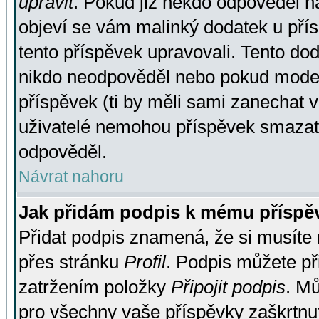
upravit
. Pokud již někdo odpověděl na
objeví se vám malinký dodatek u přísp
tento příspěvek upravovali. Tento do
nikdo neodpověděl nebo pokud moderá
příspěvek (ti by měli sami zanechat v
uživatelé nemohou příspěvek smazat,
odpověděl.
Návrat nahoru
Jak přidám podpis k mému příspě
Přidat podpis znamená, že si musíte n
přes stránku
Profil
. Podpis můžete p
zatržením položky
Připojit podpis
. Mů
pro všechny vaše příspěvky zaškrtnut