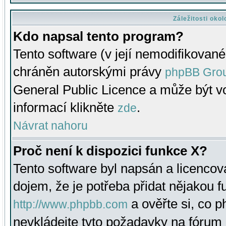
Záležitosti oko
Kdo napsal tento program?
Tento software (v její nemodifikované
chráněn autorskými právy
phpBB Gro
General Public Licence a může být vo
informací klikněte
.
zde
Návrat nahoru
Proč není k dispozici funkce X?
Tento software byl napsán a licenco
dojem, že je potřeba přidat nějakou f
a ověřte si, co 
http://www.phpbb.com
nevkládejte tyto požadavky na fóru