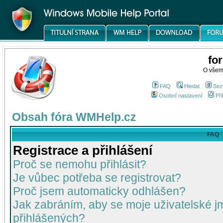
fo
O všem
FAQ
Hledat
Sez
Osobní nastavení
Při
Obsah fóra WMHelp.cz
FAQ
Registrace a přihlášení
Proč se nemohu přihlásit?
Je vůbec potřeba se registrovat?
Proč jsem automaticky odhlášen?
Jak zabráním, aby se moje uživatelské 
přihlášených?