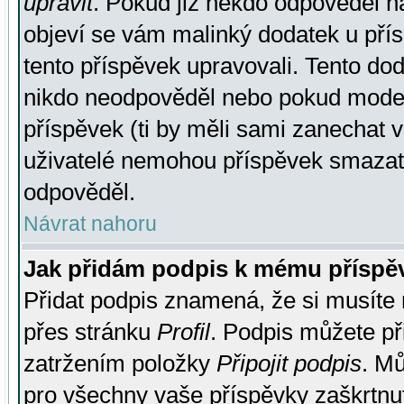
upravit
. Pokud již někdo odpověděl na
objeví se vám malinký dodatek u přísp
tento příspěvek upravovali. Tento do
nikdo neodpověděl nebo pokud moderá
příspěvek (ti by měli sami zanechat v
uživatelé nemohou příspěvek smazat,
odpověděl.
Návrat nahoru
Jak přidám podpis k mému příspě
Přidat podpis znamená, že si musíte n
přes stránku
Profil
. Podpis můžete p
zatržením položky
Připojit podpis
. Mů
pro všechny vaše příspěvky zaškrtnut