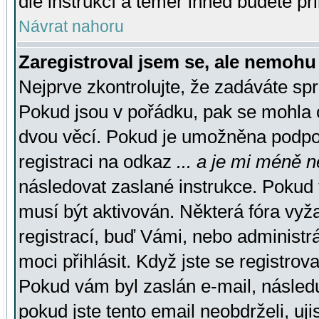
dle instrukcí a téměř ihned budete př
Návrat nahoru
Zaregistroval jsem se, ale nemohu 
Nejprve zkontrolujte, že zadáváte sp
Pokud jsou v pořádku, pak se mohla o
dvou věcí. Pokud je umožněna podpora
registraci na odkaz
... a je mi méně n
následovat zaslané instrukce. Pokud t
musí být aktivován. Některá fóra vyž
registrací, buď Vámi, nebo administr
moci přihlásit. Když jste se registrova
Pokud vám byl zaslán e-mail, násled
pokud jste tento email neobdrželi, uj