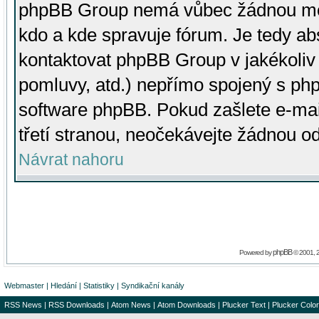
phpBB Group nemá vůbec žádnou moc 
kdo a kde spravuje fórum. Je tedy a
kontaktovat phpBB Group v jakékoliv p
pomluvy, atd.) nepřímo spojený s p
software phpBB. Pokud zašlete e-mai
třetí stranou, neočekávejte žádnou o
Návrat nahoru
phpBB
Powered by
© 2001, 
Webmaster
|
Hledání
|
Statistiky
|
Syndikační kanály
RSS News
|
RSS Downloads
|
Atom News
|
Atom Downloads
|
Plucker Text
|
Plucker Color