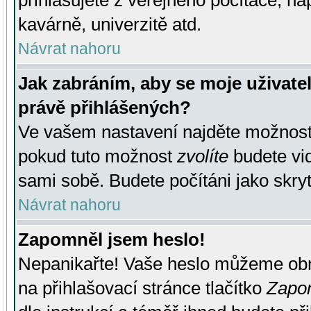
přihlašujete z veřejného počítače, na
kavárně, univerzitě atd.
Návrat nahoru
Jak zabráním, aby se moje uživate
právě přihlášených?
Ve vašem nastavení najděte možnos
pokud tuto možnost
zvolíte
budete vid
sami sobě. Budete počítáni jako skryt
Návrat nahoru
Zapomněl jsem heslo!
Nepanikařte! Vaše heslo můžeme obn
na přihlašovací stránce tlačítko
Zapom