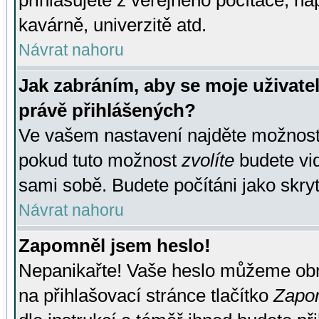
přihlašujete z veřejného počítače, na
kavárně, univerzitě atd.
Návrat nahoru
Jak zabráním, aby se moje uživate
právě přihlášených?
Ve vašem nastavení najděte možnos
pokud tuto možnost
zvolíte
budete vid
sami sobě. Budete počítáni jako skryt
Návrat nahoru
Zapomněl jsem heslo!
Nepanikařte! Vaše heslo můžeme obn
na přihlašovací stránce tlačítko
Zapom