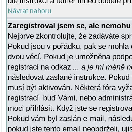
dle instrukcí a téměř ihned budete př
Návrat nahoru
Zaregistroval jsem se, ale nemohu 
Nejprve zkontrolujte, že zadáváte sp
Pokud jsou v pořádku, pak se mohla o
dvou věcí. Pokud je umožněna podpora
registraci na odkaz
... a je mi méně n
následovat zaslané instrukce. Pokud t
musí být aktivován. Některá fóra vyž
registrací, buď Vámi, nebo administr
moci přihlásit. Když jste se registrova
Pokud vám byl zaslán e-mail, násled
pokud jste tento email neobdrželi, uj