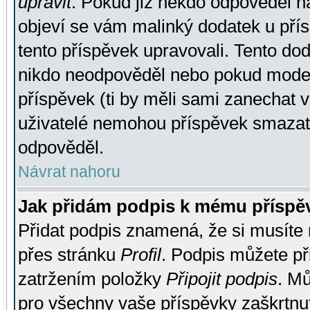
upravit
. Pokud již někdo odpověděl na
objeví se vám malinký dodatek u přísp
tento příspěvek upravovali. Tento do
nikdo neodpověděl nebo pokud moderá
příspěvek (ti by měli sami zanechat v
uživatelé nemohou příspěvek smazat,
odpověděl.
Návrat nahoru
Jak přidám podpis k mému příspě
Přidat podpis znamená, že si musíte n
přes stránku
Profil
. Podpis můžete p
zatržením položky
Připojit podpis
. Mů
pro všechny vaše příspěvky zaškrtnut