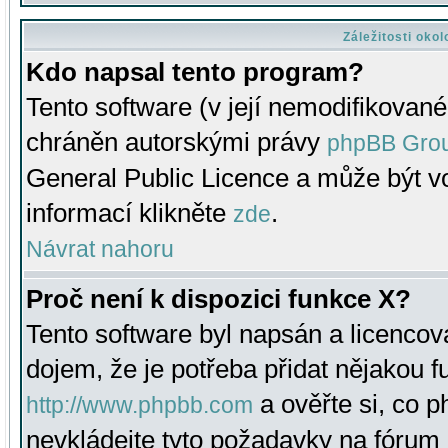
Záležitosti oko
Kdo napsal tento program?
Tento software (v její nemodifikované
chráněn autorskými právy
phpBB Gro
General Public Licence a může být vo
informací klikněte
.
zde
Návrat nahoru
Proč není k dispozici funkce X?
Tento software byl napsán a licenco
dojem, že je potřeba přidat nějakou f
a ověřte si, co 
http://www.phpbb.com
nevkládejte tyto požadavky na fóru