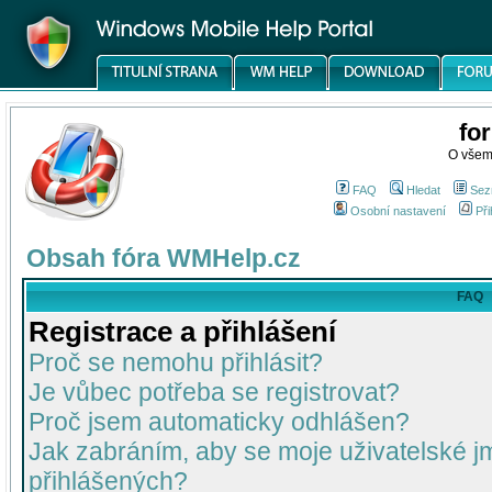
fo
O všem
FAQ
Hledat
Sez
Osobní nastavení
Při
Obsah fóra WMHelp.cz
FAQ
Registrace a přihlášení
Proč se nemohu přihlásit?
Je vůbec potřeba se registrovat?
Proč jsem automaticky odhlášen?
Jak zabráním, aby se moje uživatelské 
přihlášených?