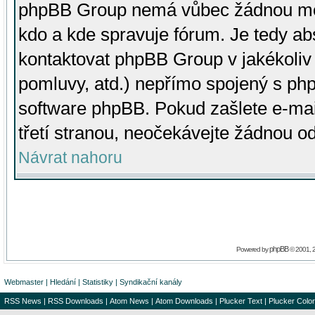
phpBB Group nemá vůbec žádnou moc 
kdo a kde spravuje fórum. Je tedy a
kontaktovat phpBB Group v jakékoliv p
pomluvy, atd.) nepřímo spojený s p
software phpBB. Pokud zašlete e-mai
třetí stranou, neočekávejte žádnou o
Návrat nahoru
phpBB
Powered by
© 2001, 
Webmaster
|
Hledání
|
Statistiky
|
Syndikační kanály
RSS News
|
RSS Downloads
|
Atom News
|
Atom Downloads
|
Plucker Text
|
Plucker Color