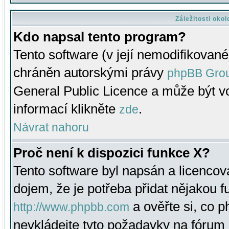
Záležitosti oko
Kdo napsal tento program?
Tento software (v její nemodifikované
chráněn autorskými právy
phpBB Gro
General Public Licence a může být vo
informací klikněte
.
zde
Návrat nahoru
Proč není k dispozici funkce X?
Tento software byl napsán a licenco
dojem, že je potřeba přidat nějakou f
a ověřte si, co 
http://www.phpbb.com
nevkládejte tyto požadavky na fóru