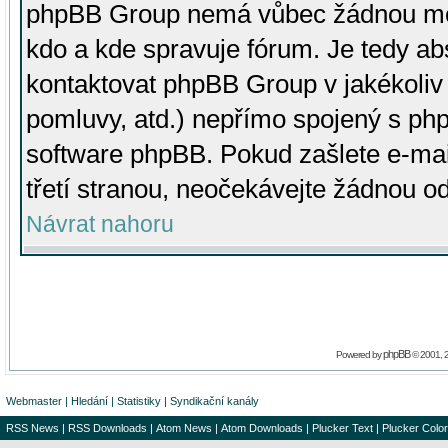
phpBB Group nemá vůbec žádnou moc 
kdo a kde spravuje fórum. Je tedy a
kontaktovat phpBB Group v jakékoliv p
pomluvy, atd.) nepřímo spojený s p
software phpBB. Pokud zašlete e-mai
třetí stranou, neočekávejte žádnou o
Návrat nahoru
phpBB
Powered by
© 2001, 
Webmaster
|
Hledání
|
Statistiky
|
Syndikační kanály
RSS News
|
RSS Downloads
|
Atom News
|
Atom Downloads
|
Plucker Text
|
Plucker Color