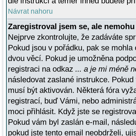
dle instrukcí a téměř ihned budete př
Návrat nahoru
Zaregistroval jsem se, ale nemohu 
Nejprve zkontrolujte, že zadáváte sp
Pokud jsou v pořádku, pak se mohla o
dvou věcí. Pokud je umožněna podpora
registraci na odkaz
... a je mi méně n
následovat zaslané instrukce. Pokud t
musí být aktivován. Některá fóra vyž
registrací, buď Vámi, nebo administr
moci přihlásit. Když jste se registrova
Pokud vám byl zaslán e-mail, násled
pokud jste tento email neobdrželi, uj