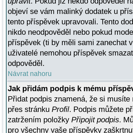
upravit
. Pokud již někdo odpověděl na
objeví se vám malinký dodatek u přísp
tento příspěvek upravovali. Tento do
nikdo neodpověděl nebo pokud moderá
příspěvek (ti by měli sami zanechat v
uživatelé nemohou příspěvek smazat,
odpověděl.
Návrat nahoru
Jak přidám podpis k mému příspě
Přidat podpis znamená, že si musíte n
přes stránku
Profil
. Podpis můžete p
zatržením položky
Připojit podpis
. Mů
pro všechny vaše příspěvky zaškrtnut