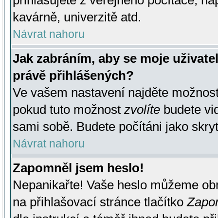
přihlašujete z veřejného počítače, na
kavárně, univerzitě atd.
Návrat nahoru
Jak zabráním, aby se moje uživate
právě přihlášených?
Ve vašem nastavení najděte možnos
pokud tuto možnost
zvolíte
budete vid
sami sobě. Budete počítáni jako skryt
Návrat nahoru
Zapomněl jsem heslo!
Nepanikařte! Vaše heslo můžeme obn
na přihlašovací stránce tlačítko
Zapom