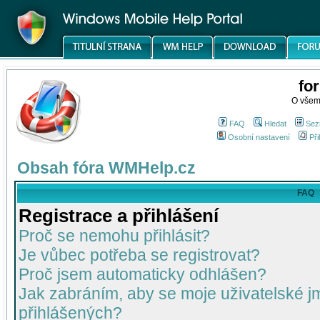
fo
O všem
FAQ
Hledat
Sez
Osobní nastavení
Při
Obsah fóra WMHelp.cz
FAQ
Registrace a přihlášení
Proč se nemohu přihlásit?
Je vůbec potřeba se registrovat?
Proč jsem automaticky odhlášen?
Jak zabráním, aby se moje uživatelské 
přihlášených?