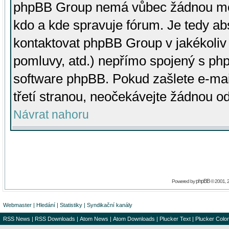
phpBB Group nemá vůbec žádnou moc 
kdo a kde spravuje fórum. Je tedy a
kontaktovat phpBB Group v jakékoliv p
pomluvy, atd.) nepřímo spojený s p
software phpBB. Pokud zašlete e-mai
třetí stranou, neočekávejte žádnou o
Návrat nahoru
phpBB
Powered by
© 2001, 
Webmaster
|
Hledání
|
Statistiky
|
Syndikační kanály
RSS News
|
RSS Downloads
|
Atom News
|
Atom Downloads
|
Plucker Text
|
Plucker Color