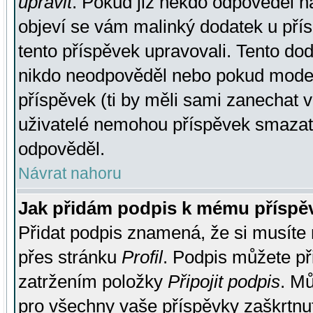
upravit
. Pokud již někdo odpověděl na
objeví se vám malinký dodatek u přísp
tento příspěvek upravovali. Tento do
nikdo neodpověděl nebo pokud moderá
příspěvek (ti by měli sami zanechat v
uživatelé nemohou příspěvek smazat,
odpověděl.
Návrat nahoru
Jak přidám podpis k mému příspě
Přidat podpis znamená, že si musíte n
přes stránku
Profil
. Podpis můžete p
zatržením položky
Připojit podpis
. Mů
pro všechny vaše příspěvky zaškrtnut