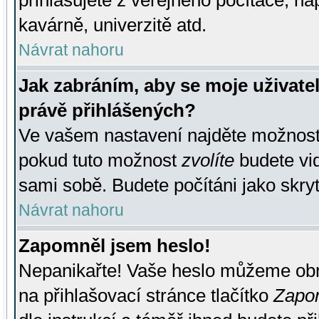
přihlašujete z veřejného počítače, na
kavárně, univerzitě atd.
Návrat nahoru
Jak zabráním, aby se moje uživate
právě přihlášených?
Ve vašem nastavení najděte možnos
pokud tuto možnost
zvolíte
budete vid
sami sobě. Budete počítáni jako skryt
Návrat nahoru
Zapomněl jsem heslo!
Nepanikařte! Vaše heslo můžeme obn
na přihlašovací stránce tlačítko
Zapom