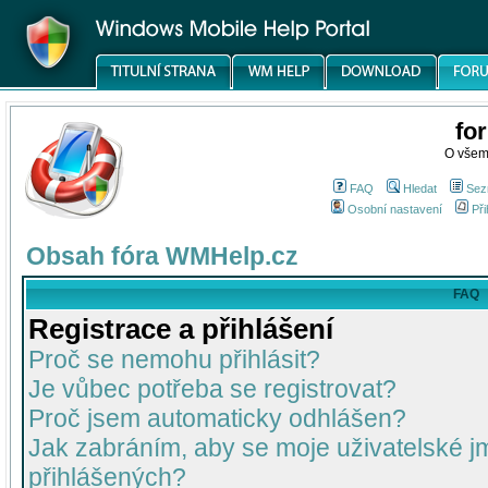
fo
O všem
FAQ
Hledat
Sez
Osobní nastavení
Při
Obsah fóra WMHelp.cz
FAQ
Registrace a přihlášení
Proč se nemohu přihlásit?
Je vůbec potřeba se registrovat?
Proč jsem automaticky odhlášen?
Jak zabráním, aby se moje uživatelské 
přihlášených?