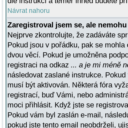
dle instrukcí a téměř ihned budete př
Návrat nahoru
Zaregistroval jsem se, ale nemohu 
Nejprve zkontrolujte, že zadáváte sp
Pokud jsou v pořádku, pak se mohla o
dvou věcí. Pokud je umožněna podpora
registraci na odkaz
... a je mi méně n
následovat zaslané instrukce. Pokud t
musí být aktivován. Některá fóra vyž
registrací, buď Vámi, nebo administr
moci přihlásit. Když jste se registrova
Pokud vám byl zaslán e-mail, násled
pokud jste tento email neobdrželi, uj