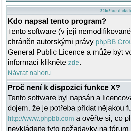
Záležitosti oko
Kdo napsal tento program?
Tento software (v její nemodifikované
chráněn autorskými právy
phpBB Gro
General Public Licence a může být vo
informací klikněte
.
zde
Návrat nahoru
Proč není k dispozici funkce X?
Tento software byl napsán a licenco
dojem, že je potřeba přidat nějakou f
a ověřte si, co 
http://www.phpbb.com
nevkládejte tyto požadavky na fóru