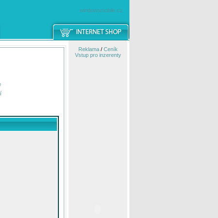
windowsmobile.cz
Reklama
/
Ceník
Vstup pro inzerenty
e
í