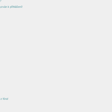
?
yzván k přihlášení!
z fóra!