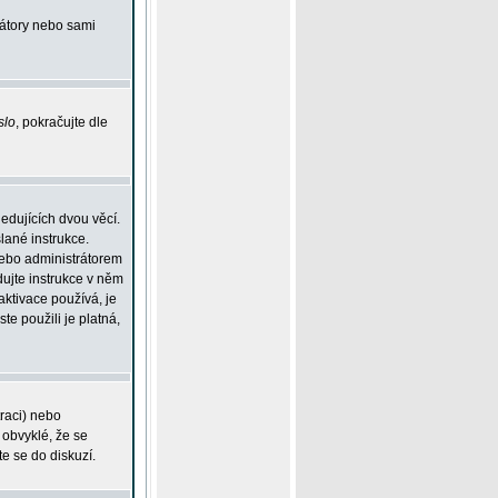
rátory nebo sami
slo
, pokračujte dle
edujících dvou věcí.
lané instrukce.
 nebo administrátorem
dujte instrukce v něm
aktivace používá, je
ste použili je platná,
traci) nebo
 obvyklé, že se
te se do diskuzí.