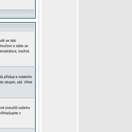
adě se tato
yloučeni a stále se
ministrátora, možná
á přístup k ostatním
o skupin, atd. Vřele
nit zneužití vašeho
přihlašujete z