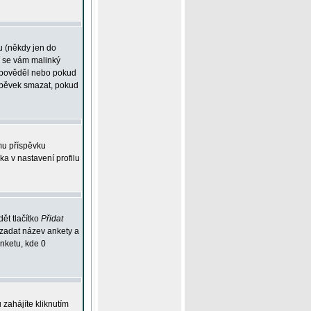
u (někdy jen do
í se vám malinký
odpověděl nebo pokud
íspěvek smazat, pokud
mu příspěvku
ka v nastavení profilu
ět tlačítko
Přidat
 zadat název ankety a
anketu, kde 0
zahájíte kliknutím