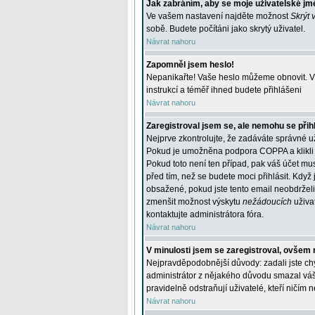
Jak zabráním, aby se moje uživatelské jm
Ve vašem nastavení najděte možnost
Skrýt 
sobě. Budete počítáni jako skrytý uživatel.
Návrat nahoru
Zapomněl jsem heslo!
Nepanikařte! Vaše heslo můžeme obnovit. V 
instrukcí a téměř ihned budete přihlášeni
Návrat nahoru
Zaregistroval jsem se, ale nemohu se přihl
Nejprve zkontrolujte, že zadáváte správné u
Pokud je umožněna podpora COPPA a klikli j
Pokud toto není ten případ, pak váš účet mus
před tím, než se budete moci přihlásit. Když 
obsažené, pokud jste tento email neobdrželi
zmenšit možnost výskytu
nežádoucích
uživat
kontaktujte administrátora fóra.
Návrat nahoru
V minulosti jsem se zaregistroval, ovšem 
Nejpravděpodobnější důvody: zadali jste chyb
administrátor z nějakého důvodu smazal váš ú
pravidelně odstraňují uživatelé, kteří ničím 
Návrat nahoru