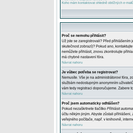
Koho mám kontaktovat ohledně obtížných e-mailů 
Proč se nemohu přihlásit?
Už jste se zaregistrovali? Před přihlášením 
skutečnost zobrazí)? Pokud ano, kontaktujte a
nemůžete přihlásit, znovu zkontrolujte přih
má chybné nastavení fóra.
Návrat nahoru
Je vůbec potřeba se registrovat?
Nemusíte. Vše je na administrátorovi fóra, z
službám nedostupným anonymním uživatelům, j
vám tedy registraci doporučujeme. Zabere to 
Návrat nahoru
Proč jsem automaticky odhlášen?
Pokud nezaškrtnete tlačítko
Přihlásit automat
účtu někým jiným. Abyste zůstali přihlášeni,
veřejného počítače, např. v knihovně, intern
Návrat nahoru