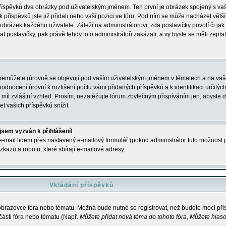
 příspěvků dva obrázky pod uživatelským jménem. Ten první je obrázek spojený s vaš
ik příspěvků jste již přidali nebo vaší pozici ve fóru. Pod ním se může nacházet vět
í obrázek každého uživatele. Záleží na administrátorovi, zda postavičky povolí či jak 
postavičky, pak právě tehdy toto administrátoři zakázali, a vy byste se měli zepta
nemůžete (úrovně se objevují pod vaším uživatelským jménem v tématech a na vaše
odnocení úrovní k rozlišení počtu vámi přidaných příspěvků a k identifikaci určitých
ít zvláštní vzhled. Prosím, nezatěžujte fórum zbytečným přispíváním jen, abyste d
 vašich příspěvků snížit.
 jsem vyzván k přihlášení!
-mail lidem přes nastavený e-mailový formulář (pokud administrátor tuto možnost po
azů a robotů, které sbírají e-mailové adresy.
Vkládání příspěvků
 obrazovce fóra nebo tématu. Možná bude nutné se registrovat, než budete moci přis
části fóra nebo tématu (Např.
Můžete přidat nová téma do tohoto fóra, Můžete hlasov