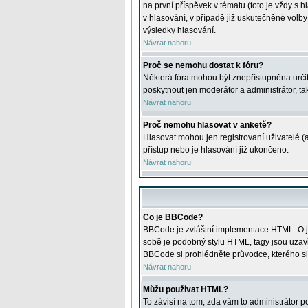
na první příspěvek v tématu (toto je vždy 
v hlasování, v případě již uskutečněné volb
výsledky hlasování.
Návrat nahoru
Proč se nemohu dostat k fóru?
Některá fóra mohou být znepřístupněna určitý
poskytnout jen moderátor a administrátor, tak
Návrat nahoru
Proč nemohu hlasovat v anketě?
Hlasovat mohou jen registrovaní uživatelé (
přístup nebo je hlasování již ukončeno.
Návrat nahoru
Co je BBCode?
BBCode je zvláštní implementace HTML. O je
sobě je podobný stylu HTML, tagy jsou uzavřen
BBCode si prohlédněte průvodce, kterého si
Návrat nahoru
Můžu používat HTML?
To závisí na tom, zda vám to administrátor po