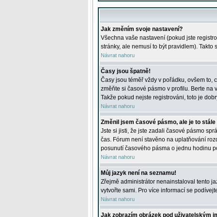
Jak změním svoje nastavení?
Všechna vaše nastavení (pokud jste registro
stránky, ale nemusí to být pravidlem). Takto
Návrat nahoru
Časy jsou špatně!
Časy jsou téměř vždy v pořádku, ovšem to, c
změňte si časové pásmo v profilu. Berte na
Takže pokud nejste registrováni, toto je dobr
Návrat nahoru
Změnil jsem časové pásmo, ale je to stále
Jste si jisti, že jste zadali časové pásmo sp
čas. Fórum není stavěno na uplatňování roz
posunutí časového pásma o jednu hodinu po 
Návrat nahoru
Můj jazyk není na seznamu!
Zřejmě administrátor nenainstaloval tento jaz
vytvořte sami. Pro více informací se podívej
Návrat nahoru
Jak zobrazím obrázek pod uživatelským 