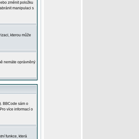
 nebo změnit položku
abránit manipulaci s
rizaci, kterou může
ejmě nemáte oprávněný
ky). BBCode sám o
Pro více informací o
tní
funkce, která