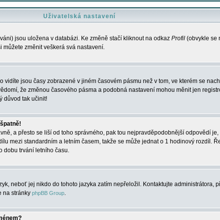
Uživatelská nastavení
váni) jsou uložena v databázi. Ke změně stačí kliknout na odkaz
Profil
(obvykle se n
 si můžete změnit veškerá svá nastavení.
o vidíte jsou časy zobrazené v jiném časovém pásmu než v tom, ve kterém se nacház
 vědomí, že změnou časového pásma a podobná nastavení mohou měnit jen registro
ý důvod tak učinit!
 špatně!
rávně, a přesto se liší od toho správného, pak tou nejpravděpodobnější odpovědí je, 
dílu mezi standardním a letním časem, takže se může jednat o 1 hodinový rozdíl. 
dobu trvání letního času.
yk, neboť jej nikdo do tohoto jazyka zatím nepřeložil. Kontaktujte administrátora, p
te na stránky
.
phpBB Group
jménem?