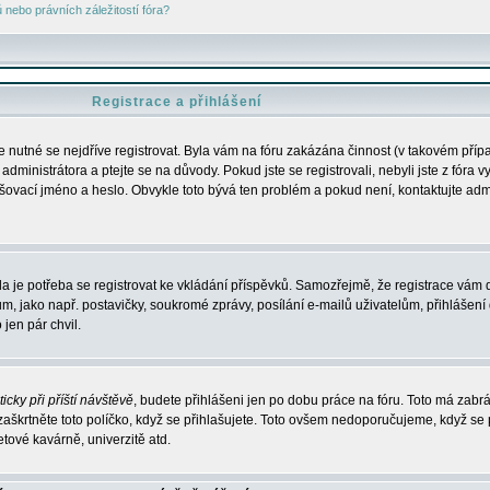
nebo právních záležitostí fóra?
Registrace a přihlášení
je nutné se nejdříve registrovat. Byla vám na fóru zakázána činnost (v takovém příp
dministrátora a ptejte se na důvody. Pokud jste se registrovali, nebyli jste z fóra v
lašovací jméno a heslo. Obvykle toto bývá ten problém a pokud není, kontaktujte ad
da je potřeba se registrovat ke vkládání příspěvků. Samozřejmě, že registrace vám d
ako např. postavičky, soukromé zprávy, posílání e-mailů uživatelům, přihlášení d
jen pár chvil.
icky při příští návštěvě
, budete přihlášeni jen po dobu práce na fóru. Toto má zabrá
 zaškrtněte toto políčko, když se přihlašujete. Toto ovšem nedoporučujeme, když se 
etové kavárně, univerzitě atd.