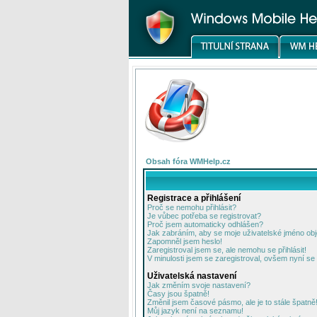
Obsah fóra WMHelp.cz
Registrace a přihlášení
Proč se nemohu přihlásit?
Je vůbec potřeba se registrovat?
Proč jsem automaticky odhlášen?
Jak zabráním, aby se moje uživatelské jméno ob
Zapomněl jsem heslo!
Zaregistroval jsem se, ale nemohu se přihlásit!
V minulosti jsem se zaregistroval, ovšem nyní se 
Uživatelská nastavení
Jak změním svoje nastavení?
Časy jsou špatně!
Změnil jsem časové pásmo, ale je to stále špatně
Můj jazyk není na seznamu!