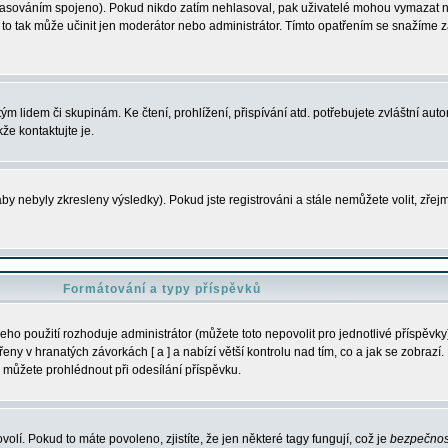
s hlasováním spojeno). Pokud nikdo zatím nehlasoval, pak uživatelé mohou vymazat
y to tak může učinit jen moderátor nebo administrátor. Tímto opatřením se snažíme z
m lidem či skupinám. Ke čtení, prohlížení, přispívání atd. potřebujete zvláštní auto
že kontaktujte je.
aby nebyly zkresleny výsledky). Pokud jste registrováni a stále nemůžete volit, zř
Formátování a typy příspěvků
ho použití rozhoduje administrátor (můžete toto nepovolit pro jednotlivé příspěv
y v hranatých závorkách [ a ] a nabízí větší kontrolu nad tím, co a jak se zobrazí. 
 můžete prohlédnout při odesílání příspěvku.
volí. Pokud to máte povoleno, zjistíte, že jen některé tagy fungují, což je
bezpečnos