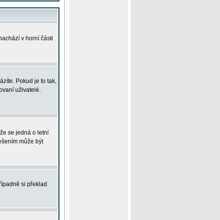
achází v horní části
íte. Pokud je to tak,
vaní uživatelé.
že se jedná o letní
Řešením může být
řípadně si překlad