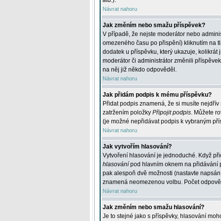
atd.
).
Návrat nahoru
Jak změním nebo smažu příspěvek?
V případě, že nejste moderátor nebo adminis
omezeného času po přispění) kliknutím na t
dodatek u příspěvku, který ukazuje, kolikrá
moderátor či administrátor změnili příspěve
na něj již někdo odpověděl.
Návrat nahoru
Jak přidám podpis k mému příspěvku?
Přidat podpis znamená, že si musíte nejdřív 
zatržením položky
Připojit podpis
. Můžete ro
(je možné nepřidávat podpis k vybraným pří
Návrat nahoru
Jak vytvořím hlasování?
Vytvoření hlasování je jednoduché. Když při
hlasování
pod hlavním oknem na přidávání př
pak alespoň dvě možnosti (nastavte napsán
znamená neomezenou volbu. Počet odpovědí, 
Návrat nahoru
Jak změním nebo smažu hlasování?
Je to stejné jako s příspěvky, hlasování m