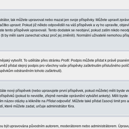
trátor, tak můžete upravovat nebo mazat jen svoje příspěvky. Můžete upravit zpráv
lačítko
upravit
. Pokud již někdo odpověděl na váš příspěvek a vy ho upravíte, objev
t jste tento příspěvek upravovali. Tento dodatek se neobjeví, pokud zatím nikdo ne
k (ti by měli sami zanechat vzkaz proč jej změnili). Normální uživatelé nemohou př
nějaký vytvořit. To uděláte přes stránku
Profil
. Podpis můžete přidat k právě psané
vněž přidat stejný podpis pro všechny vaše příspěvky zaškrtnutím příslušného políč
spěvkům odstraněním tohoto zaškrtnutí).
dáte nový příspěvek (nebo upravujete první příspěvek, pokud můžete) měli byste vid
íspěvků (pokud to nevidíte, zřejmě nemáte oprávnění vytvářet ankety). Měli byste
ím název otázky a klikněte na
Přidat odpověď
. Můžete také přidat časový limit pro 
které můžete zadat, určuje administrátor fóra.
ohou být upravována původním autorem, moderátorem nebo administrátorem. Úpravu 