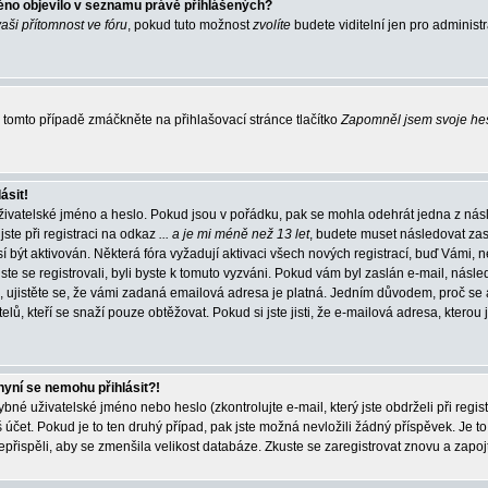
éno objevilo v seznamu právě přihlášených?
vaši přítomnost ve fóru
, pokud tuto možnost
zvolíte
budete viditelní jen pro administ
tomto případě zmáčkněte na přihlašovací stránce tlačítko
Zapomněl jsem svoje he
ásit!
živatelské jméno a heslo. Pokud jsou v pořádku, pak se mohla odehrát jedna z násl
ste při registraci na odkaz
... a je mi méně než 13 let
, budete muset následovat zas
í být aktivován. Některá fóra vyžadují aktivaci všech nových registrací, buď Vámi,
jste se registrovali, byli byste k tomuto vyzváni. Pokud vám byl zaslán e-mail, násle
, ujistěte se, že vámi zadaná emailová adresa je platná. Jedním důvodem, proč se 
elů, kteří se snaží pouze obtěžovat. Pokud si jste jisti, že e-mailová adresa, kterou j
nyní se nemohu přihlásit?!
né uživatelské jméno nebo heslo (zkontrolujte e-mail, který jste obdrželi při regis
čet. Pokud je to ten druhý případ, pak jste možná nevložili žádný příspěvek. Je to
nepřispěli, aby se zmenšila velikost databáze. Zkuste se zaregistrovat znovu a zapoj