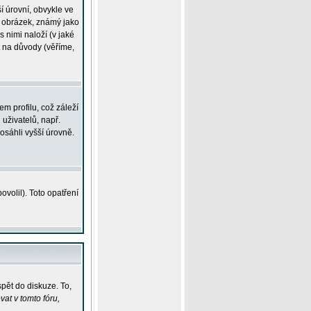
í úrovní, obvykle ve
ší obrázek, známý jako
s nimi naloží (v jaké
t na důvody (věříme,
m profilu, což záleží
 uživatelů, např.
osáhli vyšší úrovně.
volil). Toto opatření
pět do diskuze. To,
at v tomto fóru,