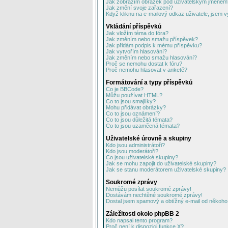
Jak zobrazím obrázek pod uživatelským jménem
Jak změní svoje zařazení?
Když kliknu na e-mailový odkaz uživatele, jsem v
Vkládání příspěvků
Jak vložím téma do fóra?
Jak změním nebo smažu příspěvek?
Jak přidám podpis k mému příspěvku?
Jak vytvořím hlasování?
Jak změním nebo smažu hlasování?
Proč se nemohu dostat k fóru?
Proč nemohu hlasovat v anketě?
Formátování a typy příspěvků
Co je BBCode?
Můžu používat HTML?
Co to jsou smajlíky?
Mohu přidávat obrázky?
Co to jsou oznámení?
Co to jsou důležitá témata?
Co to jsou uzamčená témata?
Uživatelské úrovně a skupiny
Kdo jsou administrátoři?
Kdo jsou moderátoři?
Co jsou uživatelské skupiny?
Jak se mohu zapojit do uživatelské skupiny?
Jak se stanu moderátorem uživatelské skupiny?
Soukromé zprávy
Nemůžu posílat soukromé zprávy!
Dostávám nechtěné soukromé zprávy!
Dostal jsem spamový a obtížný e-mail od někoho 
Záležitosti okolo phpBB 2
Kdo napsal tento program?
Proč není k dispozici funkce X?