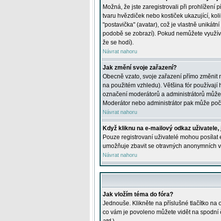
Možná, že jste zaregistrovali při prohlížení
tvaru hvězdiček nebo kostiček ukazující, kol
"postavička" (avatar), což je vlastně unikátn
podobě se zobrazí). Pokud nemůžete využívat 
že se hodí).
Návrat nahoru
Jak změní svoje zařazení?
Obecně vzato, svoje zařazení přímo změnit 
na použitém vzhledu). Většina fór používají h
označení moderátorů a administrátorů může m
Moderátor nebo administrátor pak může počet
Návrat nahoru
Když kliknu na e-mailový odkaz uživatele,
Pouze registrovaní uživatelé mohou posílat e
umožňuje zbavit se otravných anonymních vzk
Návrat nahoru
Jak vložím téma do fóra?
Jednouše. Klikněte na příslušné tlačítko na
co vám je povoleno můžete vidět na spodní 