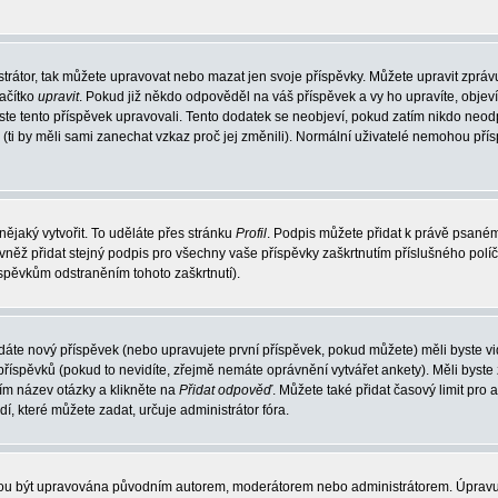
trátor, tak můžete upravovat nebo mazat jen svoje příspěvky. Můžete upravit zpráv
lačítko
upravit
. Pokud již někdo odpověděl na váš příspěvek a vy ho upravíte, objev
t jste tento příspěvek upravovali. Tento dodatek se neobjeví, pokud zatím nikdo ne
k (ti by měli sami zanechat vzkaz proč jej změnili). Normální uživatelé nemohou př
nějaký vytvořit. To uděláte přes stránku
Profil
. Podpis můžete přidat k právě psané
vněž přidat stejný podpis pro všechny vaše příspěvky zaškrtnutím příslušného políč
spěvkům odstraněním tohoto zaškrtnutí).
dáte nový příspěvek (nebo upravujete první příspěvek, pokud můžete) měli byste vid
íspěvků (pokud to nevidíte, zřejmě nemáte oprávnění vytvářet ankety). Měli byste
ím název otázky a klikněte na
Přidat odpověď
. Můžete také přidat časový limit pro 
které můžete zadat, určuje administrátor fóra.
ohou být upravována původním autorem, moderátorem nebo administrátorem. Úpravu 