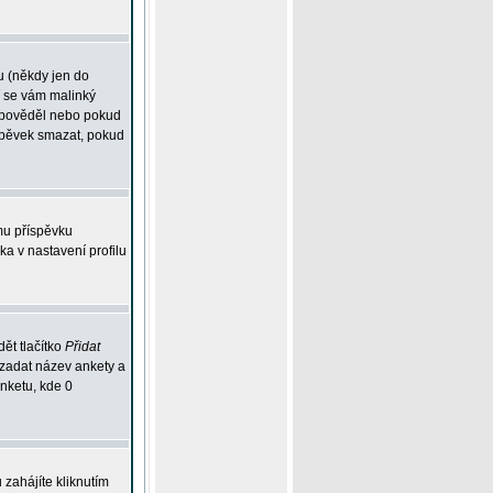
u (někdy jen do
í se vám malinký
odpověděl nebo pokud
íspěvek smazat, pokud
mu příspěvku
ka v nastavení profilu
ět tlačítko
Přidat
 zadat název ankety a
anketu, kde 0
zahájíte kliknutím