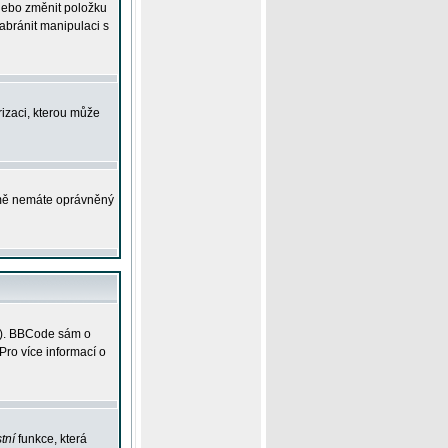
 nebo změnit položku
abránit manipulaci s
rizaci, kterou může
ejmě nemáte oprávněný
ky). BBCode sám o
Pro více informací o
tní
funkce, která