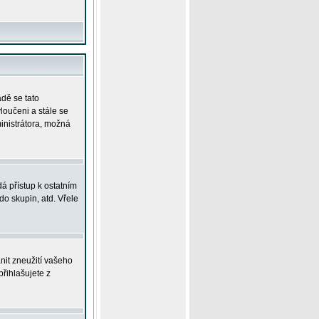
adě se tato
yloučeni a stále se
ministrátora, možná
á přístup k ostatním
o skupin, atd. Vřele
nit zneužití vašeho
přihlašujete z