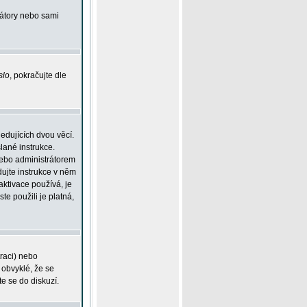
rátory nebo sami
slo
, pokračujte dle
edujících dvou věcí.
lané instrukce.
 nebo administrátorem
dujte instrukce v něm
aktivace používá, je
ste použili je platná,
traci) nebo
 obvyklé, že se
te se do diskuzí.