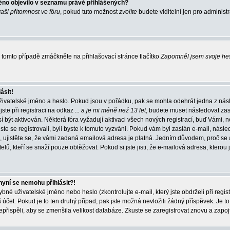
éno objevilo v seznamu právě přihlášených?
vaši přítomnost ve fóru
, pokud tuto možnost
zvolíte
budete viditelní jen pro administ
tomto případě zmáčkněte na přihlašovací stránce tlačítko
Zapomněl jsem svoje he
ásit!
živatelské jméno a heslo. Pokud jsou v pořádku, pak se mohla odehrát jedna z násl
ste při registraci na odkaz
... a je mi méně než 13 let
, budete muset následovat zas
í být aktivován. Některá fóra vyžadují aktivaci všech nových registrací, buď Vámi,
jste se registrovali, byli byste k tomuto vyzváni. Pokud vám byl zaslán e-mail, násle
, ujistěte se, že vámi zadaná emailová adresa je platná. Jedním důvodem, proč se 
elů, kteří se snaží pouze obtěžovat. Pokud si jste jisti, že e-mailová adresa, kterou j
nyní se nemohu přihlásit?!
né uživatelské jméno nebo heslo (zkontrolujte e-mail, který jste obdrželi při regis
čet. Pokud je to ten druhý případ, pak jste možná nevložili žádný příspěvek. Je to
nepřispěli, aby se zmenšila velikost databáze. Zkuste se zaregistrovat znovu a zapoj