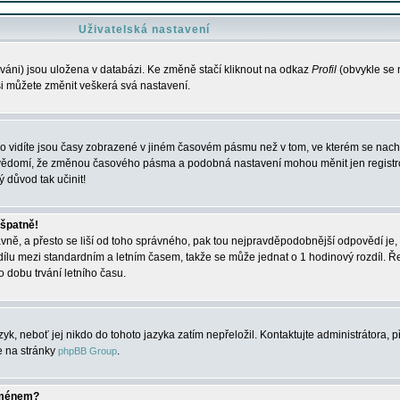
Uživatelská nastavení
váni) jsou uložena v databázi. Ke změně stačí kliknout na odkaz
Profil
(obvykle se n
 si můžete změnit veškerá svá nastavení.
o vidíte jsou časy zobrazené v jiném časovém pásmu než v tom, ve kterém se nacház
 vědomí, že změnou časového pásma a podobná nastavení mohou měnit jen registro
ý důvod tak učinit!
 špatně!
rávně, a přesto se liší od toho správného, pak tou nejpravděpodobnější odpovědí je, 
dílu mezi standardním a letním časem, takže se může jednat o 1 hodinový rozdíl. 
dobu trvání letního času.
yk, neboť jej nikdo do tohoto jazyka zatím nepřeložil. Kontaktujte administrátora, p
te na stránky
.
phpBB Group
jménem?