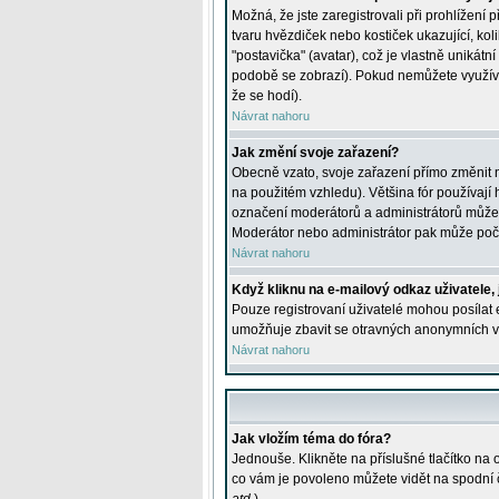
Možná, že jste zaregistrovali při prohlížení
tvaru hvězdiček nebo kostiček ukazující, kol
"postavička" (avatar), což je vlastně unikátn
podobě se zobrazí). Pokud nemůžete využívat 
že se hodí).
Návrat nahoru
Jak změní svoje zařazení?
Obecně vzato, svoje zařazení přímo změnit 
na použitém vzhledu). Většina fór používají h
označení moderátorů a administrátorů může m
Moderátor nebo administrátor pak může počet
Návrat nahoru
Když kliknu na e-mailový odkaz uživatele,
Pouze registrovaní uživatelé mohou posílat e
umožňuje zbavit se otravných anonymních vzk
Návrat nahoru
Jak vložím téma do fóra?
Jednouše. Klikněte na příslušné tlačítko na
co vám je povoleno můžete vidět na spodní 