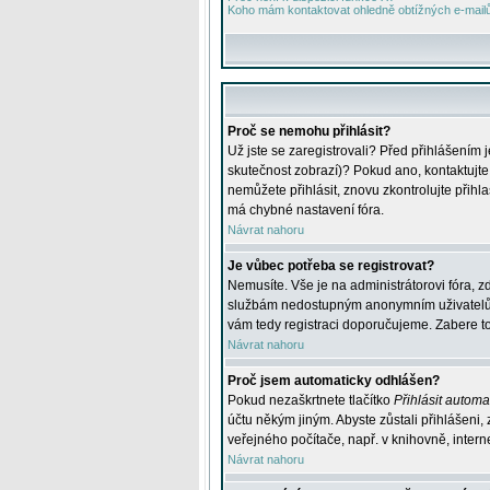
Koho mám kontaktovat ohledně obtížných e-mailů 
Proč se nemohu přihlásit?
Už jste se zaregistrovali? Před přihlášením 
skutečnost zobrazí)? Pokud ano, kontaktujte a
nemůžete přihlásit, znovu zkontrolujte přih
má chybné nastavení fóra.
Návrat nahoru
Je vůbec potřeba se registrovat?
Nemusíte. Vše je na administrátorovi fóra, z
službám nedostupným anonymním uživatelům, j
vám tedy registraci doporučujeme. Zabere to 
Návrat nahoru
Proč jsem automaticky odhlášen?
Pokud nezaškrtnete tlačítko
Přihlásit automat
účtu někým jiným. Abyste zůstali přihlášeni,
veřejného počítače, např. v knihovně, intern
Návrat nahoru