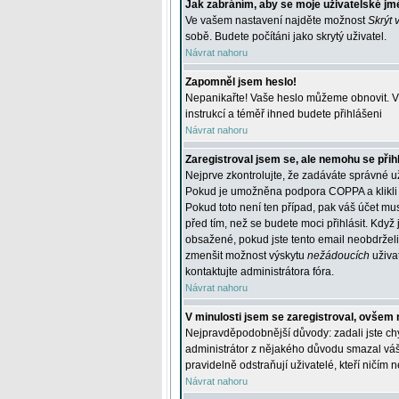
Jak zabráním, aby se moje uživatelské jm
Ve vašem nastavení najděte možnost
Skrýt 
sobě. Budete počítáni jako skrytý uživatel.
Návrat nahoru
Zapomněl jsem heslo!
Nepanikařte! Vaše heslo můžeme obnovit. V 
instrukcí a téměř ihned budete přihlášeni
Návrat nahoru
Zaregistroval jsem se, ale nemohu se přihl
Nejprve zkontrolujte, že zadáváte správné u
Pokud je umožněna podpora COPPA a klikli j
Pokud toto není ten případ, pak váš účet mus
před tím, než se budete moci přihlásit. Když 
obsažené, pokud jste tento email neobdrželi
zmenšit možnost výskytu
nežádoucích
uživat
kontaktujte administrátora fóra.
Návrat nahoru
V minulosti jsem se zaregistroval, ovšem 
Nejpravděpodobnější důvody: zadali jste chyb
administrátor z nějakého důvodu smazal váš ú
pravidelně odstraňují uživatelé, kteří ničím 
Návrat nahoru