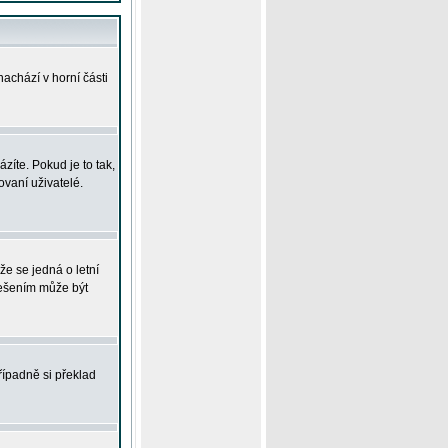
achází v horní části
íte. Pokud je to tak,
vaní uživatelé.
že se jedná o letní
Řešením může být
řípadně si překlad