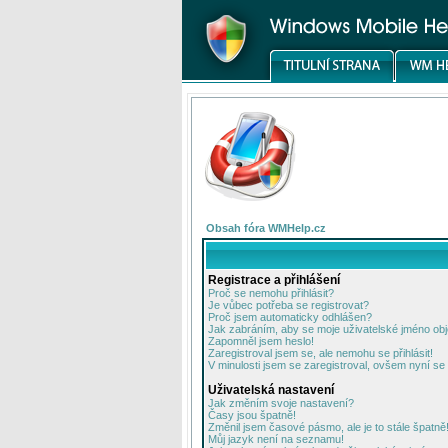
Obsah fóra WMHelp.cz
Registrace a přihlášení
Proč se nemohu přihlásit?
Je vůbec potřeba se registrovat?
Proč jsem automaticky odhlášen?
Jak zabráním, aby se moje uživatelské jméno ob
Zapomněl jsem heslo!
Zaregistroval jsem se, ale nemohu se přihlásit!
V minulosti jsem se zaregistroval, ovšem nyní se 
Uživatelská nastavení
Jak změním svoje nastavení?
Časy jsou špatně!
Změnil jsem časové pásmo, ale je to stále špatně
Můj jazyk není na seznamu!