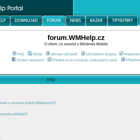
forum.WMHelp.cz
O všem, co souvisí s Windows Mobile
FAQ
Hledat
Seznam uživatelů
Uživatelské skupiny
Registrac
Osobní nastavení
Přihlásit se pro kontrolu soukromých zpráv
Přihlášen
FAQ
jevilo v seznamu právě přihlášených?
nemohu přihlásit?!
!