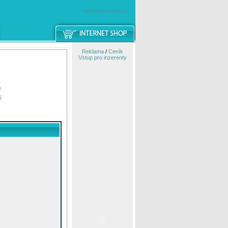
windowsmobile.cz
Reklama
/
Ceník
Vstup pro inzerenty
e
í