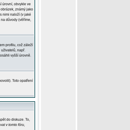
í úrovní, obvykle ve
ší obrázek, známý jako
s nimi naloží (v jaké
t na důvody (věříme,
m profilu, což záleží
 uživatelů, např.
osáhli vyšší úrovně.
volil). Toto opatření
pět do diskuze. To,
at v tomto fóru,