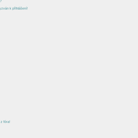
?
yzván k přihlášení!
z fóra!