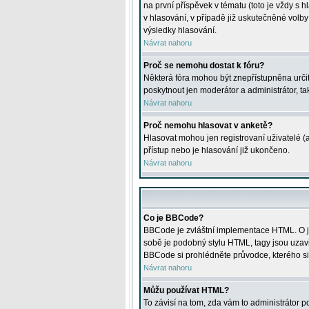
na první příspěvek v tématu (toto je vždy 
v hlasování, v případě již uskutečněné volb
výsledky hlasování.
Návrat nahoru
Proč se nemohu dostat k fóru?
Některá fóra mohou být znepřístupněna určitý
poskytnout jen moderátor a administrátor, tak
Návrat nahoru
Proč nemohu hlasovat v anketě?
Hlasovat mohou jen registrovaní uživatelé (
přístup nebo je hlasování již ukončeno.
Návrat nahoru
Co je BBCode?
BBCode je zvláštní implementace HTML. O je
sobě je podobný stylu HTML, tagy jsou uzavřen
BBCode si prohlédněte průvodce, kterého si
Návrat nahoru
Můžu používat HTML?
To závisí na tom, zda vám to administrátor po