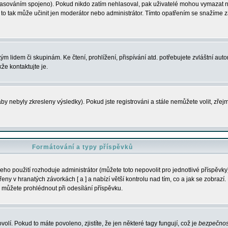
s hlasováním spojeno). Pokud nikdo zatím nehlasoval, pak uživatelé mohou vymazat
y to tak může učinit jen moderátor nebo administrátor. Tímto opatřením se snažíme z
m lidem či skupinám. Ke čtení, prohlížení, přispívání atd. potřebujete zvláštní auto
že kontaktujte je.
aby nebyly zkresleny výsledky). Pokud jste registrováni a stále nemůžete volit, zř
Formátování a typy příspěvků
ho použití rozhoduje administrátor (můžete toto nepovolit pro jednotlivé příspěv
y v hranatých závorkách [ a ] a nabízí větší kontrolu nad tím, co a jak se zobrazí. 
 můžete prohlédnout při odesílání příspěvku.
volí. Pokud to máte povoleno, zjistíte, že jen některé tagy fungují, což je
bezpečnos