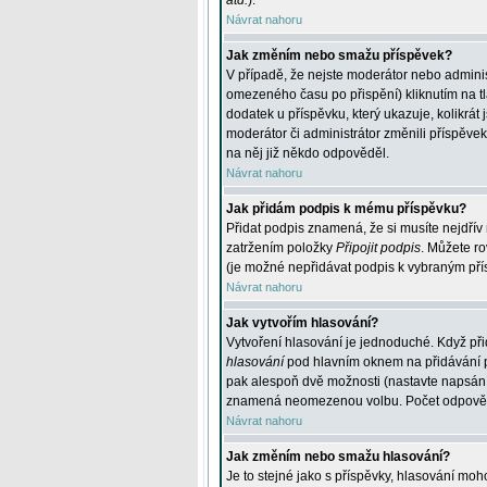
atd.
).
Návrat nahoru
Jak změním nebo smažu příspěvek?
V případě, že nejste moderátor nebo adminis
omezeného času po přispění) kliknutím na t
dodatek u příspěvku, který ukazuje, kolikrá
moderátor či administrátor změnili příspěve
na něj již někdo odpověděl.
Návrat nahoru
Jak přidám podpis k mému příspěvku?
Přidat podpis znamená, že si musíte nejdřív 
zatržením položky
Připojit podpis
. Můžete ro
(je možné nepřidávat podpis k vybraným pří
Návrat nahoru
Jak vytvořím hlasování?
Vytvoření hlasování je jednoduché. Když při
hlasování
pod hlavním oknem na přidávání př
pak alespoň dvě možnosti (nastavte napsán
znamená neomezenou volbu. Počet odpovědí, 
Návrat nahoru
Jak změním nebo smažu hlasování?
Je to stejné jako s příspěvky, hlasování m