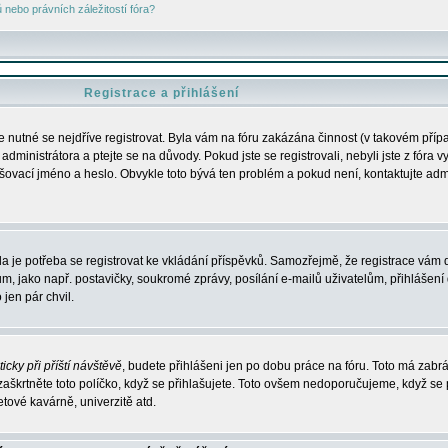
nebo právních záležitostí fóra?
Registrace a přihlášení
je nutné se nejdříve registrovat. Byla vám na fóru zakázána činnost (v takovém příp
dministrátora a ptejte se na důvody. Pokud jste se registrovali, nebyli jste z fóra v
lašovací jméno a heslo. Obvykle toto bývá ten problém a pokud není, kontaktujte ad
da je potřeba se registrovat ke vkládání příspěvků. Samozřejmě, že registrace vám d
ako např. postavičky, soukromé zprávy, posílání e-mailů uživatelům, přihlášení d
jen pár chvil.
icky při příští návštěvě
, budete přihlášeni jen po dobu práce na fóru. Toto má zabrá
 zaškrtněte toto políčko, když se přihlašujete. Toto ovšem nedoporučujeme, když se 
etové kavárně, univerzitě atd.