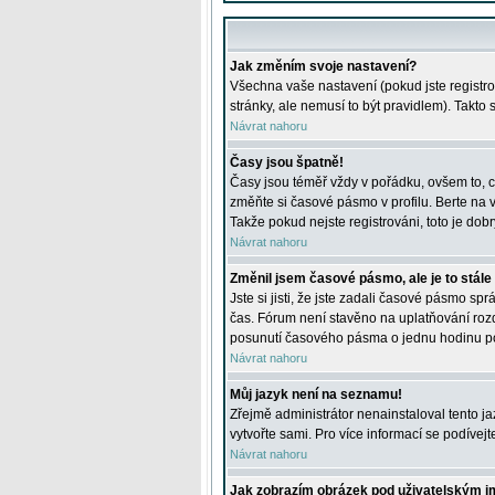
Jak změním svoje nastavení?
Všechna vaše nastavení (pokud jste registro
stránky, ale nemusí to být pravidlem). Takto
Návrat nahoru
Časy jsou špatně!
Časy jsou téměř vždy v pořádku, ovšem to, c
změňte si časové pásmo v profilu. Berte na
Takže pokud nejste registrováni, toto je dobr
Návrat nahoru
Změnil jsem časové pásmo, ale je to stále
Jste si jisti, že jste zadali časové pásmo sp
čas. Fórum není stavěno na uplatňování roz
posunutí časového pásma o jednu hodinu po 
Návrat nahoru
Můj jazyk není na seznamu!
Zřejmě administrátor nenainstaloval tento jaz
vytvořte sami. Pro více informací se podívej
Návrat nahoru
Jak zobrazím obrázek pod uživatelským 