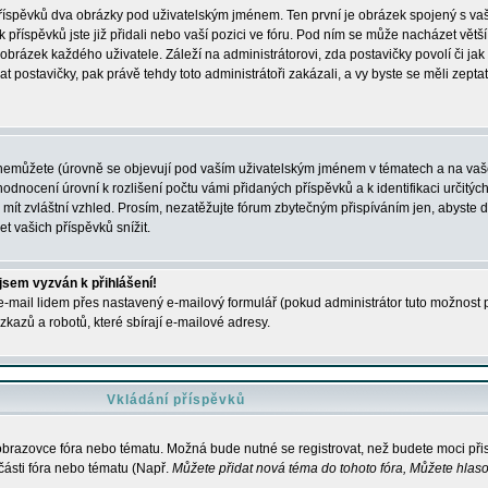
 příspěvků dva obrázky pod uživatelským jménem. Ten první je obrázek spojený s vaš
ik příspěvků jste již přidali nebo vaší pozici ve fóru. Pod ním se může nacházet vět
í obrázek každého uživatele. Záleží na administrátorovi, zda postavičky povolí či jak 
postavičky, pak právě tehdy toto administrátoři zakázali, a vy byste se měli zepta
nemůžete (úrovně se objevují pod vaším uživatelským jménem v tématech a na vaše
odnocení úrovní k rozlišení počtu vámi přidaných příspěvků a k identifikaci určitých
ít zvláštní vzhled. Prosím, nezatěžujte fórum zbytečným přispíváním jen, abyste d
 vašich příspěvků snížit.
 jsem vyzván k přihlášení!
-mail lidem přes nastavený e-mailový formulář (pokud administrátor tuto možnost po
azů a robotů, které sbírají e-mailové adresy.
Vkládání příspěvků
 obrazovce fóra nebo tématu. Možná bude nutné se registrovat, než budete moci přis
části fóra nebo tématu (Např.
Můžete přidat nová téma do tohoto fóra, Můžete hlasov