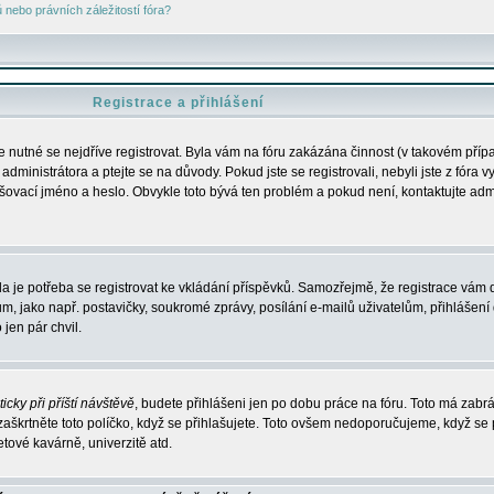
nebo právních záležitostí fóra?
Registrace a přihlášení
je nutné se nejdříve registrovat. Byla vám na fóru zakázána činnost (v takovém příp
dministrátora a ptejte se na důvody. Pokud jste se registrovali, nebyli jste z fóra v
lašovací jméno a heslo. Obvykle toto bývá ten problém a pokud není, kontaktujte ad
da je potřeba se registrovat ke vkládání příspěvků. Samozřejmě, že registrace vám d
ako např. postavičky, soukromé zprávy, posílání e-mailů uživatelům, přihlášení d
jen pár chvil.
icky při příští návštěvě
, budete přihlášeni jen po dobu práce na fóru. Toto má zabrá
 zaškrtněte toto políčko, když se přihlašujete. Toto ovšem nedoporučujeme, když se 
etové kavárně, univerzitě atd.