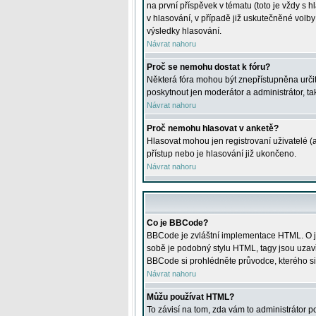
na první příspěvek v tématu (toto je vždy 
v hlasování, v případě již uskutečněné volb
výsledky hlasování.
Návrat nahoru
Proč se nemohu dostat k fóru?
Některá fóra mohou být znepřístupněna určitý
poskytnout jen moderátor a administrátor, tak
Návrat nahoru
Proč nemohu hlasovat v anketě?
Hlasovat mohou jen registrovaní uživatelé (
přístup nebo je hlasování již ukončeno.
Návrat nahoru
Co je BBCode?
BBCode je zvláštní implementace HTML. O je
sobě je podobný stylu HTML, tagy jsou uzavřen
BBCode si prohlédněte průvodce, kterého si
Návrat nahoru
Můžu používat HTML?
To závisí na tom, zda vám to administrátor po