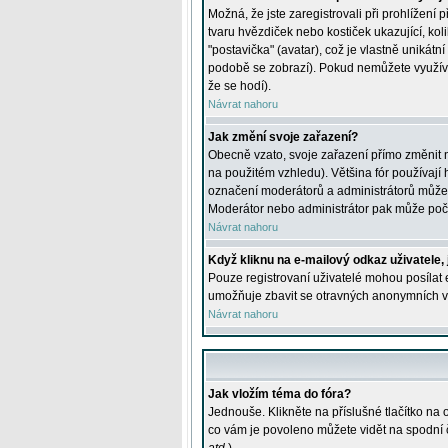
Možná, že jste zaregistrovali při prohlížení
tvaru hvězdiček nebo kostiček ukazující, kol
"postavička" (avatar), což je vlastně unikátn
podobě se zobrazí). Pokud nemůžete využívat 
že se hodí).
Návrat nahoru
Jak změní svoje zařazení?
Obecně vzato, svoje zařazení přímo změnit 
na použitém vzhledu). Většina fór používají h
označení moderátorů a administrátorů může m
Moderátor nebo administrátor pak může počet
Návrat nahoru
Když kliknu na e-mailový odkaz uživatele,
Pouze registrovaní uživatelé mohou posílat e
umožňuje zbavit se otravných anonymních vzk
Návrat nahoru
Jak vložím téma do fóra?
Jednouše. Klikněte na příslušné tlačítko na
co vám je povoleno můžete vidět na spodní 