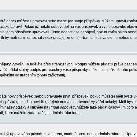
trátor, tak můžete upravovat nebo mazat jen svoje příspěvky. Můžete upravit zpráv
lačítko
upravit
. Pokud již někdo odpověděl na váš příspěvek a vy ho upravíte, objev
t jste tento příspěvek upravovali. Tento dodatek se neobjeví, pokud zatím nikdo ne
k (ti by měli sami zanechat vzkaz proč jej změnili). Normální uživatelé nemohou př
nějaký vytvořit. To uděláte přes stránku
Profil
. Podpis můžete přidat k právě psané
vněž přidat stejný podpis pro všechny vaše příspěvky zaškrtnutím příslušného políč
spěvkům odstraněním tohoto zaškrtnutí).
dáte nový příspěvek (nebo upravujete první příspěvek, pokud můžete) měli byste vid
íspěvků (pokud to nevidíte, zřejmě nemáte oprávnění vytvářet ankety). Měli byste
ím název otázky a klikněte na
Přidat odpověď
. Můžete také přidat časový limit pro 
které můžete zadat, určuje administrátor fóra.
ohou být upravována původním autorem, moderátorem nebo administrátorem. Úpravu 