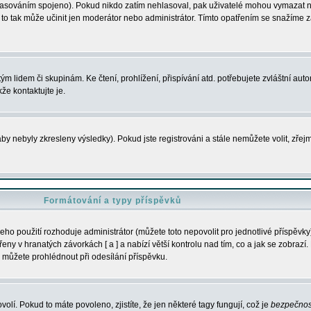
s hlasováním spojeno). Pokud nikdo zatím nehlasoval, pak uživatelé mohou vymazat
y to tak může učinit jen moderátor nebo administrátor. Tímto opatřením se snažíme z
m lidem či skupinám. Ke čtení, prohlížení, přispívání atd. potřebujete zvláštní auto
že kontaktujte je.
aby nebyly zkresleny výsledky). Pokud jste registrováni a stále nemůžete volit, zř
Formátování a typy příspěvků
ho použití rozhoduje administrátor (můžete toto nepovolit pro jednotlivé příspěv
y v hranatých závorkách [ a ] a nabízí větší kontrolu nad tím, co a jak se zobrazí. 
 můžete prohlédnout při odesílání příspěvku.
volí. Pokud to máte povoleno, zjistíte, že jen některé tagy fungují, což je
bezpečnos