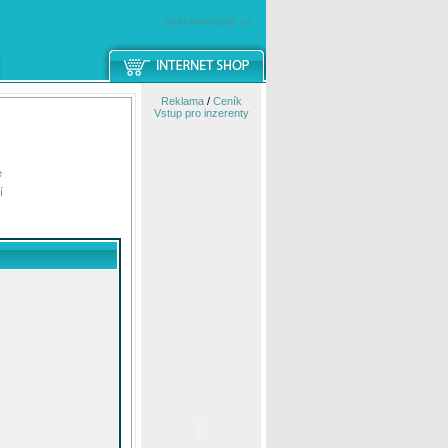
windowsmobile.cz
Reklama
/
Ceník
Vstup pro inzerenty
e
í