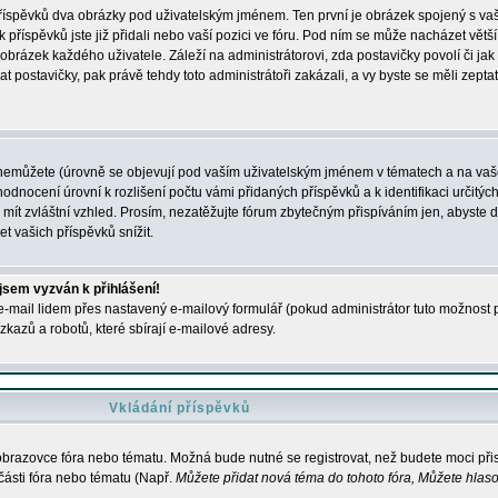
 příspěvků dva obrázky pod uživatelským jménem. Ten první je obrázek spojený s vaš
ik příspěvků jste již přidali nebo vaší pozici ve fóru. Pod ním se může nacházet vět
í obrázek každého uživatele. Záleží na administrátorovi, zda postavičky povolí či jak 
postavičky, pak právě tehdy toto administrátoři zakázali, a vy byste se měli zepta
nemůžete (úrovně se objevují pod vaším uživatelským jménem v tématech a na vaše
odnocení úrovní k rozlišení počtu vámi přidaných příspěvků a k identifikaci určitých
ít zvláštní vzhled. Prosím, nezatěžujte fórum zbytečným přispíváním jen, abyste d
 vašich příspěvků snížit.
 jsem vyzván k přihlášení!
-mail lidem přes nastavený e-mailový formulář (pokud administrátor tuto možnost po
azů a robotů, které sbírají e-mailové adresy.
Vkládání příspěvků
 obrazovce fóra nebo tématu. Možná bude nutné se registrovat, než budete moci přis
části fóra nebo tématu (Např.
Můžete přidat nová téma do tohoto fóra, Můžete hlasov