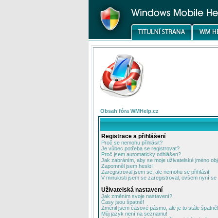
Obsah fóra WMHelp.cz
Registrace a přihlášení
Proč se nemohu přihlásit?
Je vůbec potřeba se registrovat?
Proč jsem automaticky odhlášen?
Jak zabráním, aby se moje uživatelské jméno ob
Zapomněl jsem heslo!
Zaregistroval jsem se, ale nemohu se přihlásit!
V minulosti jsem se zaregistroval, ovšem nyní se 
Uživatelská nastavení
Jak změním svoje nastavení?
Časy jsou špatně!
Změnil jsem časové pásmo, ale je to stále špatně
Můj jazyk není na seznamu!