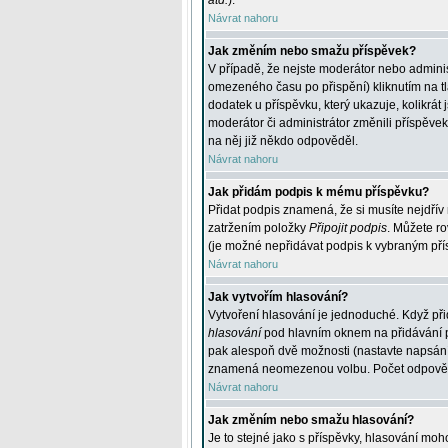
atd.
).
Návrat nahoru
Jak změním nebo smažu příspěvek?
V případě, že nejste moderátor nebo adminis
omezeného času po přispění) kliknutím na t
dodatek u příspěvku, který ukazuje, kolikrá
moderátor či administrátor změnili příspěve
na něj již někdo odpověděl.
Návrat nahoru
Jak přidám podpis k mému příspěvku?
Přidat podpis znamená, že si musíte nejdřív 
zatržením položky
Připojit podpis
. Můžete ro
(je možné nepřidávat podpis k vybraným pří
Návrat nahoru
Jak vytvořím hlasování?
Vytvoření hlasování je jednoduché. Když při
hlasování
pod hlavním oknem na přidávání př
pak alespoň dvě možnosti (nastavte napsán
znamená neomezenou volbu. Počet odpovědí, 
Návrat nahoru
Jak změním nebo smažu hlasování?
Je to stejné jako s příspěvky, hlasování m