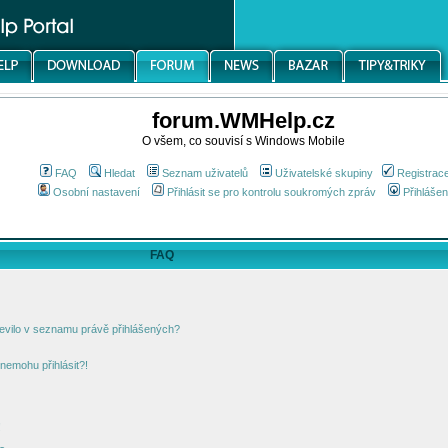
forum.WMHelp.cz
O všem, co souvisí s Windows Mobile
FAQ
Hledat
Seznam uživatelů
Uživatelské skupiny
Registrac
Osobní nastavení
Přihlásit se pro kontrolu soukromých zpráv
Přihlášen
FAQ
jevilo v seznamu právě přihlášených?
nemohu přihlásit?!
!