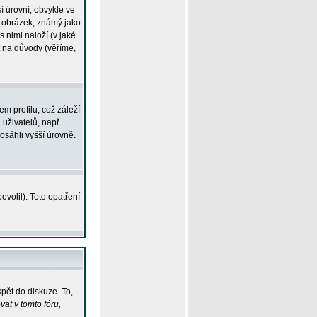
í úrovní, obvykle ve
ší obrázek, známý jako
s nimi naloží (v jaké
t na důvody (věříme,
m profilu, což záleží
 uživatelů, např.
osáhli vyšší úrovně.
volil). Toto opatření
pět do diskuze. To,
at v tomto fóru,