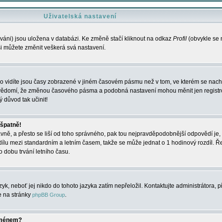
Uživatelská nastavení
váni) jsou uložena v databázi. Ke změně stačí kliknout na odkaz
Profil
(obvykle se n
 si můžete změnit veškerá svá nastavení.
o vidíte jsou časy zobrazené v jiném časovém pásmu než v tom, ve kterém se nacház
 vědomí, že změnou časového pásma a podobná nastavení mohou měnit jen registro
ý důvod tak učinit!
 špatně!
rávně, a přesto se liší od toho správného, pak tou nejpravděpodobnější odpovědí je, 
dílu mezi standardním a letním časem, takže se může jednat o 1 hodinový rozdíl. 
dobu trvání letního času.
yk, neboť jej nikdo do tohoto jazyka zatím nepřeložil. Kontaktujte administrátora, p
te na stránky
.
phpBB Group
jménem?