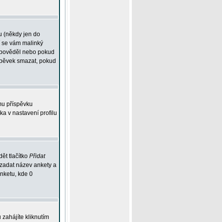
u (někdy jen do
í se vám malinký
odpověděl nebo pokud
íspěvek smazat, pokud
mu příspěvku
ka v nastavení profilu
ět tlačítko
Přidat
 zadat název ankety a
anketu, kde 0
zahájíte kliknutím