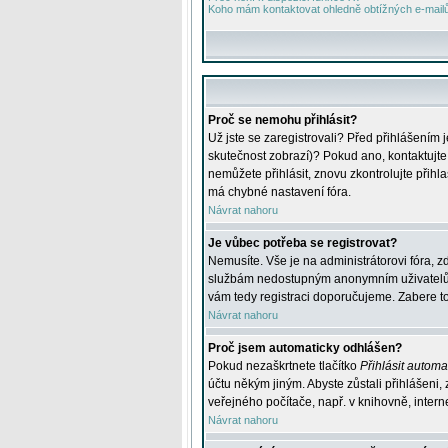
Koho mám kontaktovat ohledně obtížných e-mailů 
Proč se nemohu přihlásit?
Už jste se zaregistrovali? Před přihlášením 
skutečnost zobrazí)? Pokud ano, kontaktujte a
nemůžete přihlásit, znovu zkontrolujte přih
má chybné nastavení fóra.
Návrat nahoru
Je vůbec potřeba se registrovat?
Nemusíte. Vše je na administrátorovi fóra, z
službám nedostupným anonymním uživatelům, j
vám tedy registraci doporučujeme. Zabere to 
Návrat nahoru
Proč jsem automaticky odhlášen?
Pokud nezaškrtnete tlačítko
Přihlásit automat
účtu někým jiným. Abyste zůstali přihlášeni,
veřejného počítače, např. v knihovně, intern
Návrat nahoru