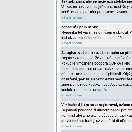
Jak zabráním, aby se moje uživatelské jm
Ve vašem nastavení najděte možnost
Skrýt 
sobě. Budete počítáni jako skrytý uživatel.
Návrat nahoru
Zapomněl jsem heslo!
Nepanikařte! Vaše heslo můžeme obnovit. V 
instrukcí a téměř ihned budete přihlášeni
Návrat nahoru
Zaregistroval jsem se, ale nemohu se přihl
Nejprve zkontrolujte, že zadáváte správné u
Pokud je umožněna podpora COPPA a klikli j
Pokud toto není ten případ, pak váš účet mus
před tím, než se budete moci přihlásit. Když 
obsažené, pokud jste tento email neobdrželi
zmenšit možnost výskytu
nežádoucích
uživat
kontaktujte administrátora fóra.
Návrat nahoru
V minulosti jsem se zaregistroval, ovšem 
Nejpravděpodobnější důvody: zadali jste chyb
administrátor z nějakého důvodu smazal váš ú
pravidelně odstraňují uživatelé, kteří ničím 
Návrat nahoru