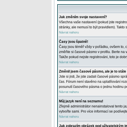
Jak změním svoje nastavení?
Všechna vaše nastavení (pokud jste registro
stránky, ale nemusí to být pravidlem). Takto
Návrat nahoru
Časy jsou špatně!
Časy jsou téměř vždy v pořádku, ovšem to, c
změňte si časové pásmo v profilu. Berte na
Takže pokud nejste registrováni, toto je dobr
Návrat nahoru
Změnil jsem časové pásmo, ale je to stále
Jste si jisti, že jste zadali časové pásmo sp
čas. Fórum není stavěno na uplatňování roz
posunutí časového pásma o jednu hodinu po 
Návrat nahoru
Můj jazyk není na seznamu!
Zřejmě administrátor nenainstaloval tento jaz
vytvořte sami. Pro více informací se podívej
Návrat nahoru
Jak zobrazím obrázek pod uživatelským 