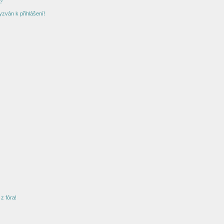
?
yzván k přihlášení!
z fóra!