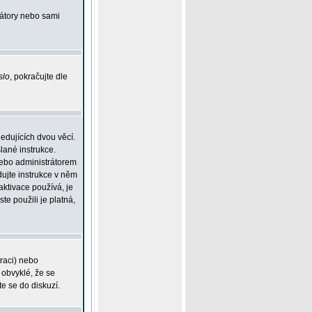
rátory nebo sami
slo
, pokračujte dle
edujících dvou věcí.
lané instrukce.
 nebo administrátorem
dujte instrukce v něm
aktivace používá, je
ste použili je platná,
traci) nebo
 obvyklé, že se
te se do diskuzí.