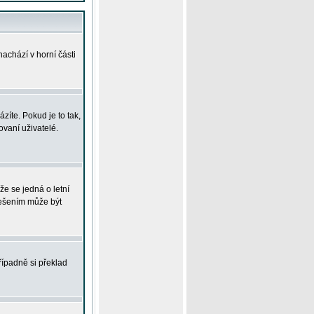
achází v horní části
íte. Pokud je to tak,
vaní uživatelé.
že se jedná o letní
Řešením může být
řípadně si překlad