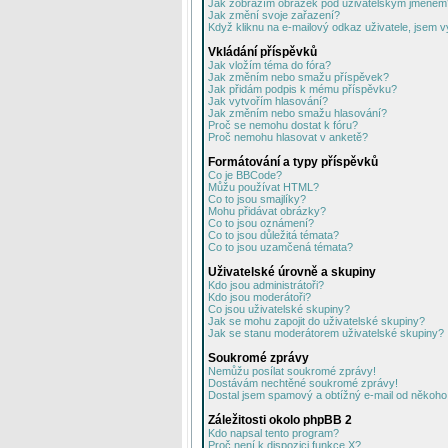
Jak zobrazím obrázek pod uživatelským jménem
Jak změní svoje zařazení?
Když kliknu na e-mailový odkaz uživatele, jsem v
Vkládání příspěvků
Jak vložím téma do fóra?
Jak změním nebo smažu příspěvek?
Jak přidám podpis k mému příspěvku?
Jak vytvořím hlasování?
Jak změním nebo smažu hlasování?
Proč se nemohu dostat k fóru?
Proč nemohu hlasovat v anketě?
Formátování a typy příspěvků
Co je BBCode?
Můžu používat HTML?
Co to jsou smajlíky?
Mohu přidávat obrázky?
Co to jsou oznámení?
Co to jsou důležitá témata?
Co to jsou uzamčená témata?
Uživatelské úrovně a skupiny
Kdo jsou administrátoři?
Kdo jsou moderátoři?
Co jsou uživatelské skupiny?
Jak se mohu zapojit do uživatelské skupiny?
Jak se stanu moderátorem uživatelské skupiny?
Soukromé zprávy
Nemůžu posílat soukromé zprávy!
Dostávám nechtěné soukromé zprávy!
Dostal jsem spamový a obtížný e-mail od někoho 
Záležitosti okolo phpBB 2
Kdo napsal tento program?
Proč není k dispozici funkce X?