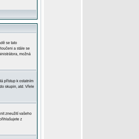
adě se tato
yloučeni a stále se
ministrátora, možná
á přístup k ostatním
o skupin, atd. Vřele
nit zneužití vašeho
přihlašujete z