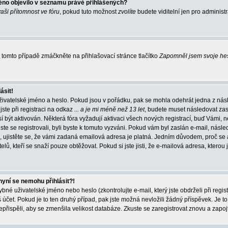
éno objevilo v seznamu právě přihlášených?
vaši přítomnost ve fóru
, pokud tuto možnost
zvolíte
budete viditelní jen pro administ
tomto případě zmáčkněte na přihlašovací stránce tlačítko
Zapomněl jsem svoje he
ásit!
živatelské jméno a heslo. Pokud jsou v pořádku, pak se mohla odehrát jedna z násl
ste při registraci na odkaz
... a je mi méně než 13 let
, budete muset následovat zas
í být aktivován. Některá fóra vyžadují aktivaci všech nových registrací, buď Vámi,
jste se registrovali, byli byste k tomuto vyzváni. Pokud vám byl zaslán e-mail, násle
, ujistěte se, že vámi zadaná emailová adresa je platná. Jedním důvodem, proč se 
elů, kteří se snaží pouze obtěžovat. Pokud si jste jisti, že e-mailová adresa, kterou j
nyní se nemohu přihlásit?!
né uživatelské jméno nebo heslo (zkontrolujte e-mail, který jste obdrželi při regis
čet. Pokud je to ten druhý případ, pak jste možná nevložili žádný příspěvek. Je to
nepřispěli, aby se zmenšila velikost databáze. Zkuste se zaregistrovat znovu a zapoj