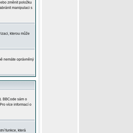
 nebo změnit položku
abránit manipulaci s
rizaci, kterou může
ejmě nemáte oprávněný
ky). BBCode sám o
Pro více informací o
tní
funkce, která