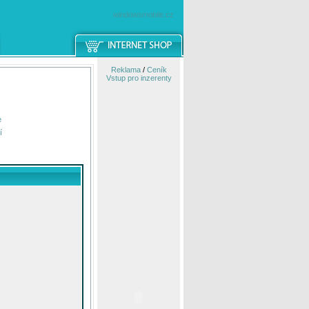
windowsmobile.cz
Reklama
/
Ceník
Vstup pro inzerenty
e
í