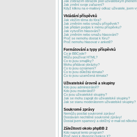
Jak zobrazím obrázek pod uživatelským jménem
Jak změní svoje zařazení?
Když kliknu na e-mailový odkaz uživatele, jsem v
Vkládání příspěvků
Jak vložím téma do fóra?
Jak změním nebo smažu příspěvek?
Jak přidám podpis k mému příspěvku?
Jak vytvořím hlasování?
Jak změním nebo smažu hlasování?
Proč se nemohu dostat k fóru?
Proč nemohu hlasovat v anketě?
Formátování a typy příspěvků
Co je BBCode?
Můžu používat HTML?
Co to jsou smajlíky?
Mohu přidávat obrázky?
Co to jsou oznámení?
Co to jsou důležitá témata?
Co to jsou uzamčená témata?
Uživatelské úrovně a skupiny
Kdo jsou administrátoři?
Kdo jsou moderátoři?
Co jsou uživatelské skupiny?
Jak se mohu zapojit do uživatelské skupiny?
Jak se stanu moderátorem uživatelské skupiny?
Soukromé zprávy
Nemůžu posílat soukromé zprávy!
Dostávám nechtěné soukromé zprávy!
Dostal jsem spamový a obtížný e-mail od někoho 
Záležitosti okolo phpBB 2
Kdo napsal tento program?
Proč není k dispozici funkce X?