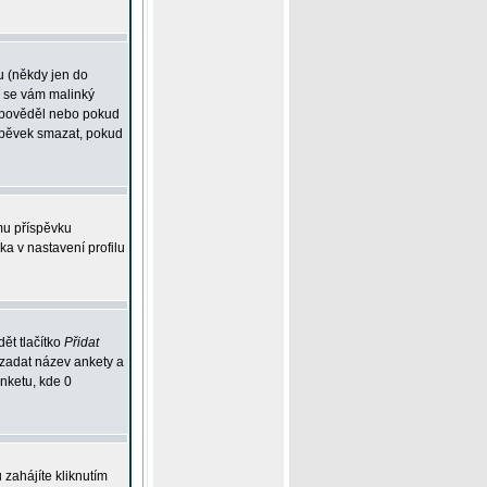
u (někdy jen do
í se vám malinký
odpověděl nebo pokud
íspěvek smazat, pokud
mu příspěvku
ka v nastavení profilu
ět tlačítko
Přidat
 zadat název ankety a
anketu, kde 0
zahájíte kliknutím