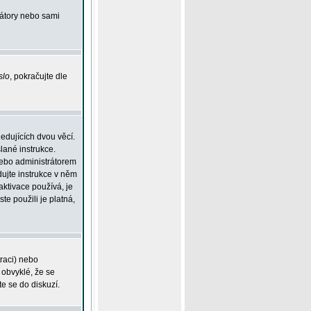
rátory nebo sami
slo
, pokračujte dle
edujících dvou věcí.
lané instrukce.
 nebo administrátorem
dujte instrukce v něm
aktivace používá, je
ste použili je platná,
traci) nebo
 obvyklé, že se
te se do diskuzí.