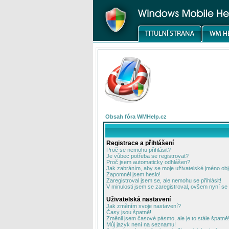
Obsah fóra WMHelp.cz
Registrace a přihlášení
Proč se nemohu přihlásit?
Je vůbec potřeba se registrovat?
Proč jsem automaticky odhlášen?
Jak zabráním, aby se moje uživatelské jméno ob
Zapomněl jsem heslo!
Zaregistroval jsem se, ale nemohu se přihlásit!
V minulosti jsem se zaregistroval, ovšem nyní se 
Uživatelská nastavení
Jak změním svoje nastavení?
Časy jsou špatně!
Změnil jsem časové pásmo, ale je to stále špatně
Můj jazyk není na seznamu!