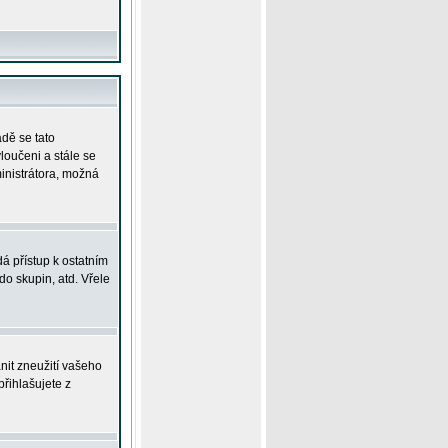
adě se tato
yloučeni a stále se
ministrátora, možná
á přístup k ostatním
o skupin, atd. Vřele
nit zneužití vašeho
přihlašujete z