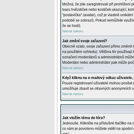
Možná, že jste zaregistrovali při prohlížení
tvaru hvězdiček nebo kostiček ukazující, kol
"postavička" (avatar), což je vlastně unikátn
podobě se zobrazí). Pokud nemůžete využívat 
že se hodí).
Návrat nahoru
Jak změní svoje zařazení?
Obecně vzato, svoje zařazení přímo změnit 
na použitém vzhledu). Většina fór používají h
označení moderátorů a administrátorů může m
Moderátor nebo administrátor pak může počet
Návrat nahoru
Když kliknu na e-mailový odkaz uživatele,
Pouze registrovaní uživatelé mohou posílat e
umožňuje zbavit se otravných anonymních vzk
Návrat nahoru
Jak vložím téma do fóra?
Jednouše. Klikněte na příslušné tlačítko na
co vám je povoleno můžete vidět na spodní 