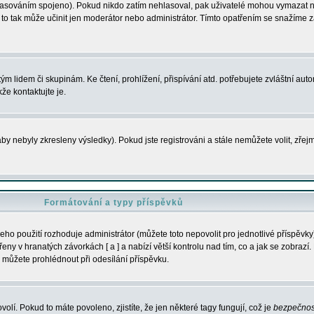
s hlasováním spojeno). Pokud nikdo zatím nehlasoval, pak uživatelé mohou vymazat
y to tak může učinit jen moderátor nebo administrátor. Tímto opatřením se snažíme z
m lidem či skupinám. Ke čtení, prohlížení, přispívání atd. potřebujete zvláštní auto
že kontaktujte je.
aby nebyly zkresleny výsledky). Pokud jste registrováni a stále nemůžete volit, zř
Formátování a typy příspěvků
ho použití rozhoduje administrátor (můžete toto nepovolit pro jednotlivé příspěv
y v hranatých závorkách [ a ] a nabízí větší kontrolu nad tím, co a jak se zobrazí. 
 můžete prohlédnout při odesílání příspěvku.
volí. Pokud to máte povoleno, zjistíte, že jen některé tagy fungují, což je
bezpečnos