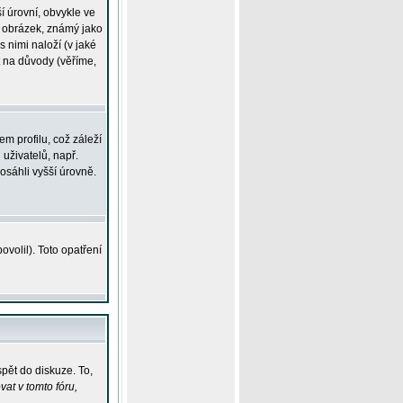
í úrovní, obvykle ve
ší obrázek, známý jako
s nimi naloží (v jaké
t na důvody (věříme,
m profilu, což záleží
 uživatelů, např.
osáhli vyšší úrovně.
volil). Toto opatření
pět do diskuze. To,
at v tomto fóru,