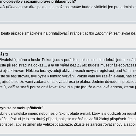
éno objevilo v seznamu právě přihlášených?
vaši přítomnost ve fóru
, pokud tuto možnost
zvolíte
budete viditelní jen pro administ
tomto případě zmáčkněte na přihlašovací stránce tlačítko
Zapomněl jsem svoje he
ásit!
živatelské jméno a heslo. Pokud jsou v pořádku, pak se mohla odehrát jedna z násl
ste při registraci na odkaz
... a je mi méně než 13 let
, budete muset následovat zas
í být aktivován. Některá fóra vyžadují aktivaci všech nových registrací, buď Vámi,
jste se registrovali, byli byste k tomuto vyzváni. Pokud vám byl zaslán e-mail, násle
, ujistěte se, že vámi zadaná emailová adresa je platná. Jedním důvodem, proč se 
elů, kteří se snaží pouze obtěžovat. Pokud si jste jisti, že e-mailová adresa, kterou j
nyní se nemohu přihlásit?!
né uživatelské jméno nebo heslo (zkontrolujte e-mail, který jste obdrželi při regis
čet. Pokud je to ten druhý případ, pak jste možná nevložili žádný příspěvek. Je to
nepřispěli, aby se zmenšila velikost databáze. Zkuste se zaregistrovat znovu a zapoj