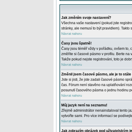
Jak změním svoje nastavení?
Všechna vaše nastavení (pokud jste registro
stránky, ale nemusí to být pravidlem). Takto
Návrat nahoru
Časy jsou špatně!
Časy jsou téměř vždy v pořádku, ovšem to, c
změňte si časové pásmo v profilu. Berte na
Takže pokud nejste registrováni, toto je dobr
Návrat nahoru
Změnil jsem časové pásmo, ale je to stále
Jste si jisti, že jste zadali časové pásmo sp
čas. Fórum není stavěno na uplatňování roz
posunutí časového pásma o jednu hodinu po 
Návrat nahoru
Můj jazyk není na seznamu!
Zřejmě administrátor nenainstaloval tento jaz
vytvořte sami. Pro více informací se podívej
Návrat nahoru
Jak zobrazím obrázek pod uživatelským 