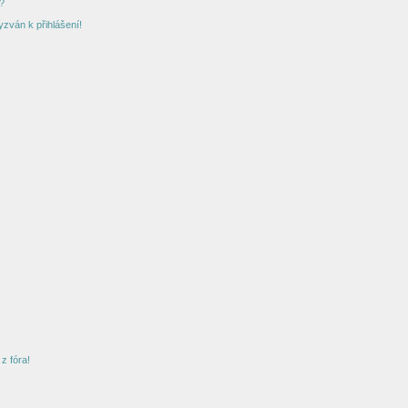
?
yzván k přihlášení!
z fóra!