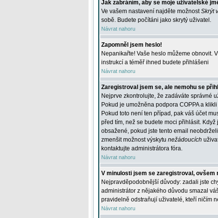
Jak zabráním, aby se moje uživatelské jm
Ve vašem nastavení najděte možnost
Skrýt 
sobě. Budete počítáni jako skrytý uživatel.
Návrat nahoru
Zapomněl jsem heslo!
Nepanikařte! Vaše heslo můžeme obnovit. V 
instrukcí a téměř ihned budete přihlášeni
Návrat nahoru
Zaregistroval jsem se, ale nemohu se přihl
Nejprve zkontrolujte, že zadáváte správné u
Pokud je umožněna podpora COPPA a klikli j
Pokud toto není ten případ, pak váš účet mus
před tím, než se budete moci přihlásit. Když 
obsažené, pokud jste tento email neobdrželi
zmenšit možnost výskytu
nežádoucích
uživat
kontaktujte administrátora fóra.
Návrat nahoru
V minulosti jsem se zaregistroval, ovšem 
Nejpravděpodobnější důvody: zadali jste chyb
administrátor z nějakého důvodu smazal váš ú
pravidelně odstraňují uživatelé, kteří ničím 
Návrat nahoru