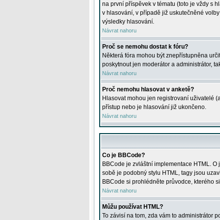
na první příspěvek v tématu (toto je vždy 
v hlasování, v případě již uskutečněné volb
výsledky hlasování.
Návrat nahoru
Proč se nemohu dostat k fóru?
Některá fóra mohou být znepřístupněna určitý
poskytnout jen moderátor a administrátor, tak
Návrat nahoru
Proč nemohu hlasovat v anketě?
Hlasovat mohou jen registrovaní uživatelé (
přístup nebo je hlasování již ukončeno.
Návrat nahoru
Co je BBCode?
BBCode je zvláštní implementace HTML. O je
sobě je podobný stylu HTML, tagy jsou uzavřen
BBCode si prohlédněte průvodce, kterého si
Návrat nahoru
Můžu používat HTML?
To závisí na tom, zda vám to administrátor po