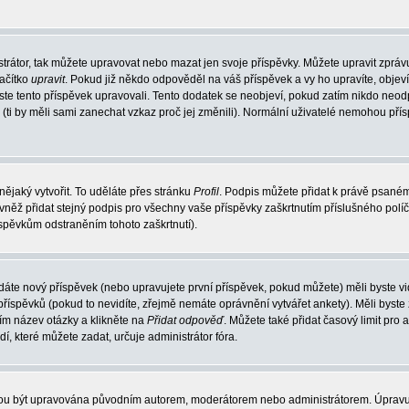
trátor, tak můžete upravovat nebo mazat jen svoje příspěvky. Můžete upravit zpráv
lačítko
upravit
. Pokud již někdo odpověděl na váš příspěvek a vy ho upravíte, objev
t jste tento příspěvek upravovali. Tento dodatek se neobjeví, pokud zatím nikdo ne
k (ti by měli sami zanechat vzkaz proč jej změnili). Normální uživatelé nemohou př
nějaký vytvořit. To uděláte přes stránku
Profil
. Podpis můžete přidat k právě psané
vněž přidat stejný podpis pro všechny vaše příspěvky zaškrtnutím příslušného políč
spěvkům odstraněním tohoto zaškrtnutí).
dáte nový příspěvek (nebo upravujete první příspěvek, pokud můžete) měli byste vid
íspěvků (pokud to nevidíte, zřejmě nemáte oprávnění vytvářet ankety). Měli byste
ím název otázky a klikněte na
Přidat odpověď
. Můžete také přidat časový limit pro 
které můžete zadat, určuje administrátor fóra.
ohou být upravována původním autorem, moderátorem nebo administrátorem. Úpravu 