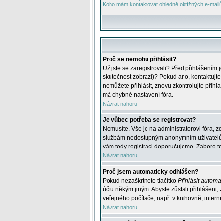
Koho mám kontaktovat ohledně obtížných e-mailů 
Proč se nemohu přihlásit?
Už jste se zaregistrovali? Před přihlášením 
skutečnost zobrazí)? Pokud ano, kontaktujte a
nemůžete přihlásit, znovu zkontrolujte přih
má chybné nastavení fóra.
Návrat nahoru
Je vůbec potřeba se registrovat?
Nemusíte. Vše je na administrátorovi fóra, z
službám nedostupným anonymním uživatelům, j
vám tedy registraci doporučujeme. Zabere to 
Návrat nahoru
Proč jsem automaticky odhlášen?
Pokud nezaškrtnete tlačítko
Přihlásit automat
účtu někým jiným. Abyste zůstali přihlášeni,
veřejného počítače, např. v knihovně, intern
Návrat nahoru