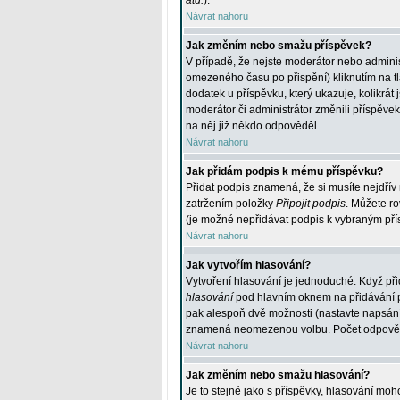
atd.
).
Návrat nahoru
Jak změním nebo smažu příspěvek?
V případě, že nejste moderátor nebo adminis
omezeného času po přispění) kliknutím na t
dodatek u příspěvku, který ukazuje, kolikrá
moderátor či administrátor změnili příspěve
na něj již někdo odpověděl.
Návrat nahoru
Jak přidám podpis k mému příspěvku?
Přidat podpis znamená, že si musíte nejdřív 
zatržením položky
Připojit podpis
. Můžete ro
(je možné nepřidávat podpis k vybraným pří
Návrat nahoru
Jak vytvořím hlasování?
Vytvoření hlasování je jednoduché. Když při
hlasování
pod hlavním oknem na přidávání př
pak alespoň dvě možnosti (nastavte napsán
znamená neomezenou volbu. Počet odpovědí, 
Návrat nahoru
Jak změním nebo smažu hlasování?
Je to stejné jako s příspěvky, hlasování m