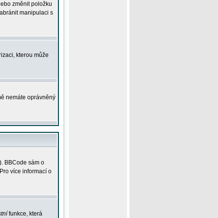
 nebo změnit položku
abránit manipulaci s
rizaci, kterou může
ejmě nemáte oprávněný
ky). BBCode sám o
Pro více informací o
tní
funkce, která