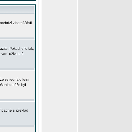
achází v horní části
íte. Pokud je to tak,
vaní uživatelé.
že se jedná o letní
Řešením může být
řípadně si překlad