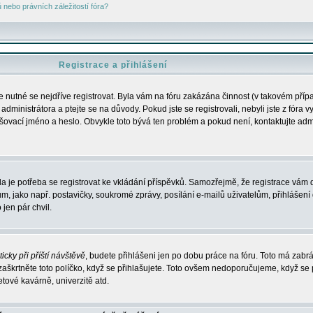
nebo právních záležitostí fóra?
Registrace a přihlášení
je nutné se nejdříve registrovat. Byla vám na fóru zakázána činnost (v takovém příp
dministrátora a ptejte se na důvody. Pokud jste se registrovali, nebyli jste z fóra v
lašovací jméno a heslo. Obvykle toto bývá ten problém a pokud není, kontaktujte ad
da je potřeba se registrovat ke vkládání příspěvků. Samozřejmě, že registrace vám d
ako např. postavičky, soukromé zprávy, posílání e-mailů uživatelům, přihlášení d
jen pár chvil.
icky při příští návštěvě
, budete přihlášeni jen po dobu práce na fóru. Toto má zabrá
 zaškrtněte toto políčko, když se přihlašujete. Toto ovšem nedoporučujeme, když se 
etové kavárně, univerzitě atd.