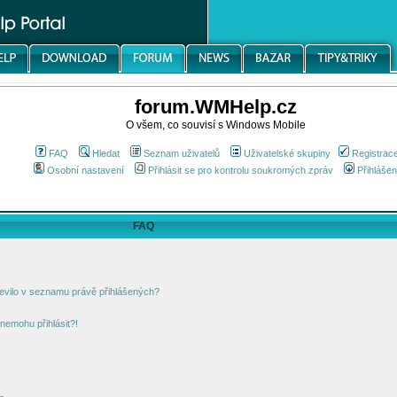
forum.WMHelp.cz
O všem, co souvisí s Windows Mobile
FAQ
Hledat
Seznam uživatelů
Uživatelské skupiny
Registrac
Osobní nastavení
Přihlásit se pro kontrolu soukromých zpráv
Přihlášen
FAQ
jevilo v seznamu právě přihlášených?
nemohu přihlásit?!
!