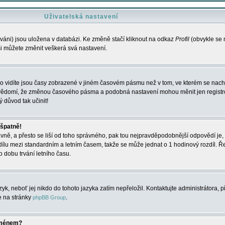
Uživatelská nastavení
váni) jsou uložena v databázi. Ke změně stačí kliknout na odkaz
Profil
(obvykle se n
 si můžete změnit veškerá svá nastavení.
o vidíte jsou časy zobrazené v jiném časovém pásmu než v tom, ve kterém se nacház
 vědomí, že změnou časového pásma a podobná nastavení mohou měnit jen registro
ý důvod tak učinit!
 špatně!
rávně, a přesto se liší od toho správného, pak tou nejpravděpodobnější odpovědí je, 
dílu mezi standardním a letním časem, takže se může jednat o 1 hodinový rozdíl. 
dobu trvání letního času.
yk, neboť jej nikdo do tohoto jazyka zatím nepřeložil. Kontaktujte administrátora, p
te na stránky
.
phpBB Group
jménem?