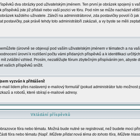
 příspěvků dva obrázky pod uživatelským jménem. Ten první je obrázek spojený s vaš
ik příspěvků jste již přidali nebo vaší pozici ve fóru. Pod ním se může nacházet vět
í obrázek každého uživatele. Záleží na administrátorovi, zda postavičky povolí či jak 
postavičky, pak právě tehdy toto administrátoři zakázali, a vy byste se měli zepta
nemůžete (úrovně se objevují pod vaším uživatelským jménem v tématech a na vaše
odnocení úrovní k rozlišení počtu vámi přidaných příspěvků a k identifikaci určitých
ít zvláštní vzhled. Prosím, nezatěžujte fórum zbytečným přispíváním jen, abyste d
 vašich příspěvků snížit.
 jsem vyzván k přihlášení!
-mail lidem přes nastavený e-mailový formulář (pokud administrátor tuto možnost po
azů a robotů, které sbírají e-mailové adresy.
Vkládání příspěvků
 obrazovce fóra nebo tématu. Možná bude nutné se registrovat, než budete moci přis
části fóra nebo tématu (Např.
Můžete přidat nová téma do tohoto fóra, Můžete hlasov