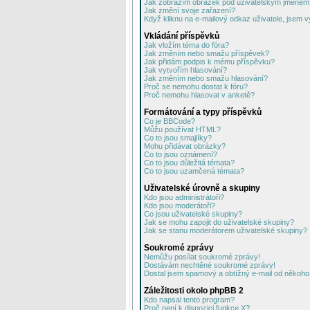
Jak zobrazím obrázek pod uživatelským jménem
Jak změní svoje zařazení?
Když kliknu na e-mailový odkaz uživatele, jsem v
Vkládání příspěvků
Jak vložím téma do fóra?
Jak změním nebo smažu příspěvek?
Jak přidám podpis k mému příspěvku?
Jak vytvořím hlasování?
Jak změním nebo smažu hlasování?
Proč se nemohu dostat k fóru?
Proč nemohu hlasovat v anketě?
Formátování a typy příspěvků
Co je BBCode?
Můžu používat HTML?
Co to jsou smajlíky?
Mohu přidávat obrázky?
Co to jsou oznámení?
Co to jsou důležitá témata?
Co to jsou uzamčená témata?
Uživatelské úrovně a skupiny
Kdo jsou administrátoři?
Kdo jsou moderátoři?
Co jsou uživatelské skupiny?
Jak se mohu zapojit do uživatelské skupiny?
Jak se stanu moderátorem uživatelské skupiny?
Soukromé zprávy
Nemůžu posílat soukromé zprávy!
Dostávám nechtěné soukromé zprávy!
Dostal jsem spamový a obtížný e-mail od někoho 
Záležitosti okolo phpBB 2
Kdo napsal tento program?
Proč není k dispozici funkce X?