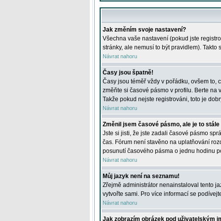
Jak změním svoje nastavení?
Všechna vaše nastavení (pokud jste registro
stránky, ale nemusí to být pravidlem). Takto
Návrat nahoru
Časy jsou špatně!
Časy jsou téměř vždy v pořádku, ovšem to, c
změňte si časové pásmo v profilu. Berte na
Takže pokud nejste registrováni, toto je dobr
Návrat nahoru
Změnil jsem časové pásmo, ale je to stále
Jste si jisti, že jste zadali časové pásmo sp
čas. Fórum není stavěno na uplatňování roz
posunutí časového pásma o jednu hodinu po 
Návrat nahoru
Můj jazyk není na seznamu!
Zřejmě administrátor nenainstaloval tento jaz
vytvořte sami. Pro více informací se podívej
Návrat nahoru
Jak zobrazím obrázek pod uživatelským 