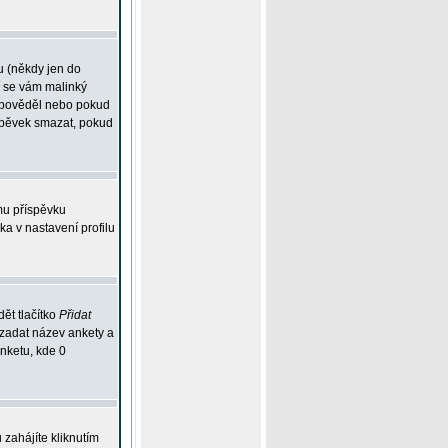
u (někdy jen do
í se vám malinký
odpověděl nebo pokud
íspěvek smazat, pokud
mu příspěvku
ka v nastavení profilu
ět tlačítko
Přidat
 zadat název ankety a
anketu, kde 0
zahájíte kliknutím