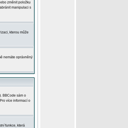
 nebo změnit položku
abránit manipulaci s
rizaci, kterou může
ejmě nemáte oprávněný
ky). BBCode sám o
Pro více informací o
tní
funkce, která