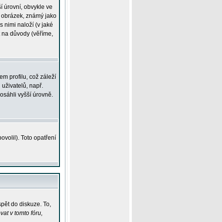
í úrovní, obvykle ve
ší obrázek, známý jako
s nimi naloží (v jaké
t na důvody (věříme,
m profilu, což záleží
 uživatelů, např.
osáhli vyšší úrovně.
volil). Toto opatření
pět do diskuze. To,
at v tomto fóru,