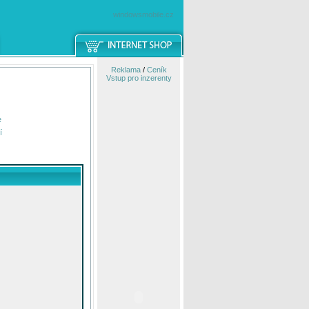
windowsmobile.cz
Reklama
/
Ceník
Vstup pro inzerenty
e
í