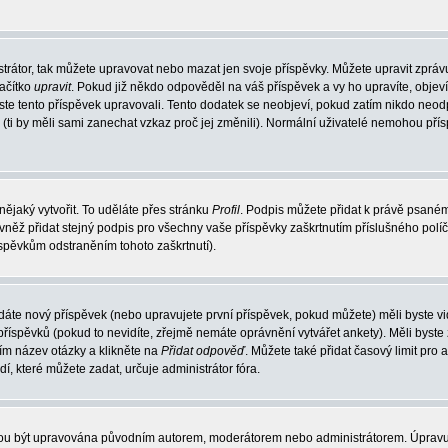
trátor, tak můžete upravovat nebo mazat jen svoje příspěvky. Můžete upravit zpráv
lačítko
upravit
. Pokud již někdo odpověděl na váš příspěvek a vy ho upravíte, objev
t jste tento příspěvek upravovali. Tento dodatek se neobjeví, pokud zatím nikdo ne
k (ti by měli sami zanechat vzkaz proč jej změnili). Normální uživatelé nemohou př
nějaký vytvořit. To uděláte přes stránku
Profil
. Podpis můžete přidat k právě psané
vněž přidat stejný podpis pro všechny vaše příspěvky zaškrtnutím příslušného políč
spěvkům odstraněním tohoto zaškrtnutí).
dáte nový příspěvek (nebo upravujete první příspěvek, pokud můžete) měli byste vid
íspěvků (pokud to nevidíte, zřejmě nemáte oprávnění vytvářet ankety). Měli byste
ím název otázky a klikněte na
Přidat odpověď
. Můžete také přidat časový limit pro 
které můžete zadat, určuje administrátor fóra.
ohou být upravována původním autorem, moderátorem nebo administrátorem. Úpravu 