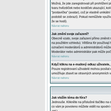
Možná, že jste zaregistrovali při prohlížení
tvaru hvězdiček nebo kostiček ukazující, kol
"postavička" (avatar), což je vlastně unikátn
podobě se zobrazí). Pokud nemůžete využívat 
že se hodí).
Návrat nahoru
Jak změní svoje zařazení?
Obecně vzato, svoje zařazení přímo změnit 
na použitém vzhledu). Většina fór používají h
označení moderátorů a administrátorů může m
Moderátor nebo administrátor pak může počet
Návrat nahoru
Když kliknu na e-mailový odkaz uživatele,
Pouze registrovaní uživatelé mohou posílat e
umožňuje zbavit se otravných anonymních vzk
Návrat nahoru
Jak vložím téma do fóra?
Jednouše. Klikněte na příslušné tlačítko na
co vám je povoleno můžete vidět na spodní 