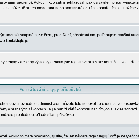
s hlasováním spojeno). Pokud nikdo zatím nehlasoval, pak uživatelé mohou vymazat
y to tak může učinit jen moderátor nebo administrátor. Tímto opatřením se snažíme z
m lidem či skupinám. Ke čtení, prohlížení, přispívání atd. potřebujete zvláštní auto
že kontaktujte je.
aby nebyly zkresleny výsledky). Pokud jste registrováni a stále nemůžete volit, zř
Formátování a typy příspěvků
ho použití rozhoduje administrátor (můžete toto nepovolit pro jednotlivé příspěv
y v hranatých závorkách [ a ] a nabízí větší kontrolu nad tím, co a jak se zobrazí. 
 můžete prohlédnout při odesílání příspěvku.
volí. Pokud to máte povoleno, zjistíte, že jen některé tagy fungují, což je
bezpečnos