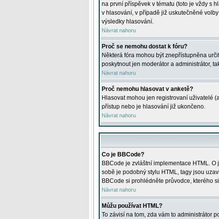
na první příspěvek v tématu (toto je vždy 
v hlasování, v případě již uskutečněné volb
výsledky hlasování.
Návrat nahoru
Proč se nemohu dostat k fóru?
Některá fóra mohou být znepřístupněna určitý
poskytnout jen moderátor a administrátor, tak
Návrat nahoru
Proč nemohu hlasovat v anketě?
Hlasovat mohou jen registrovaní uživatelé (
přístup nebo je hlasování již ukončeno.
Návrat nahoru
Co je BBCode?
BBCode je zvláštní implementace HTML. O je
sobě je podobný stylu HTML, tagy jsou uzavřen
BBCode si prohlédněte průvodce, kterého si
Návrat nahoru
Můžu používat HTML?
To závisí na tom, zda vám to administrátor po