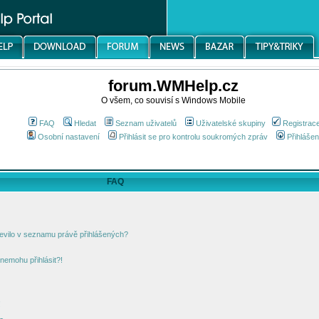
forum.WMHelp.cz
O všem, co souvisí s Windows Mobile
FAQ
Hledat
Seznam uživatelů
Uživatelské skupiny
Registrac
Osobní nastavení
Přihlásit se pro kontrolu soukromých zpráv
Přihlášen
FAQ
jevilo v seznamu právě přihlášených?
nemohu přihlásit?!
!