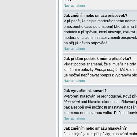
atd.
).
Návrat nahoru
Jak změním nebo smažu příspěvek?
V případě, že nejste moderátor nebo adminis
omezeného času po přispění) kliknutím na t
dodatek u příspěvku, který ukazuje, kolikrá
moderátor či administrátor změnili příspěve
na něj již někdo odpověděl.
Návrat nahoru
Jak přidám podpis k mému příspěvku?
Přidat podpis znamená, že si musíte nejdřív 
zatržením položky
Připojit podpis
. Můžete ro
(je možné nepřidávat podpis k vybraným pří
Návrat nahoru
Jak vytvořím hlasování?
Vytvoření hlasování je jednoduché. Když při
hlasování
pod hlavním oknem na přidávání př
pak alespoň dvě možnosti (nastavte napsán
znamená neomezenou volbu. Počet odpovědí, 
Návrat nahoru
Jak změním nebo smažu hlasování?
Je to stejné jako s příspěvky, hlasování m