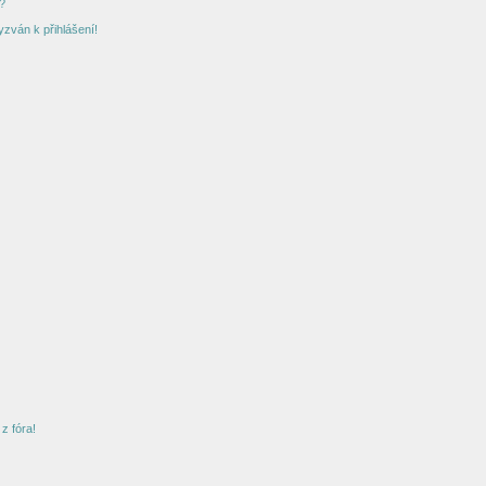
?
yzván k přihlášení!
z fóra!