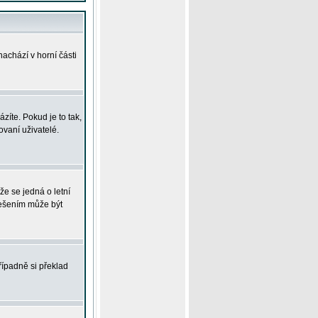
achází v horní části
íte. Pokud je to tak,
vaní uživatelé.
že se jedná o letní
Řešením může být
řípadně si překlad