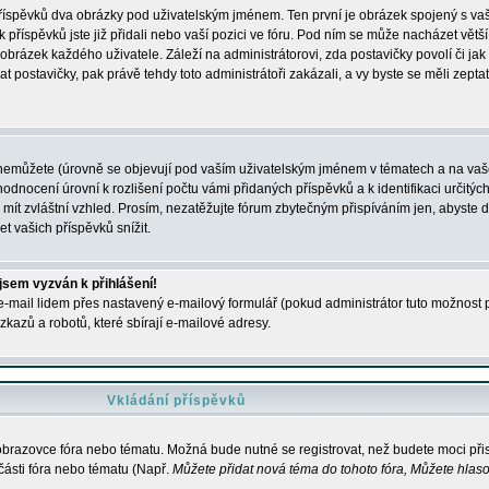
 příspěvků dva obrázky pod uživatelským jménem. Ten první je obrázek spojený s vaš
ik příspěvků jste již přidali nebo vaší pozici ve fóru. Pod ním se může nacházet vět
í obrázek každého uživatele. Záleží na administrátorovi, zda postavičky povolí či jak 
postavičky, pak právě tehdy toto administrátoři zakázali, a vy byste se měli zepta
nemůžete (úrovně se objevují pod vaším uživatelským jménem v tématech a na vaše
odnocení úrovní k rozlišení počtu vámi přidaných příspěvků a k identifikaci určitých
ít zvláštní vzhled. Prosím, nezatěžujte fórum zbytečným přispíváním jen, abyste d
 vašich příspěvků snížit.
 jsem vyzván k přihlášení!
-mail lidem přes nastavený e-mailový formulář (pokud administrátor tuto možnost po
azů a robotů, které sbírají e-mailové adresy.
Vkládání příspěvků
 obrazovce fóra nebo tématu. Možná bude nutné se registrovat, než budete moci přis
části fóra nebo tématu (Např.
Můžete přidat nová téma do tohoto fóra, Můžete hlasov