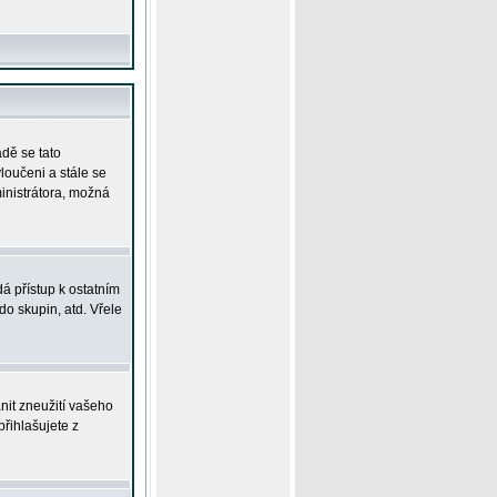
adě se tato
yloučeni a stále se
ministrátora, možná
á přístup k ostatním
o skupin, atd. Vřele
nit zneužití vašeho
přihlašujete z