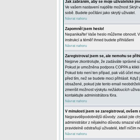
Jak zabráním, aby se moje uživatelské jm
Ve vašem nastavení najděte možnost
Skrýt 
sobě. Budete počítáni jako skrytý uživatel.
Návrat nahoru
Zapomněl jsem heslo!
Nepanikařte! Vaše heslo můžeme obnovit. V 
instrukcí a téměř ihned budete přihlášeni
Návrat nahoru
Zaregistroval jsem se, ale nemohu se přihl
Nejprve zkontrolujte, že zadáváte správné u
Pokud je umožněna podpora COPPA a klikli j
Pokud toto není ten případ, pak váš účet mus
před tím, než se budete moci přihlásit. Když 
obsažené, pokud jste tento email neobdrželi
zmenšit možnost výskytu
nežádoucích
uživat
kontaktujte administrátora fóra.
Návrat nahoru
V minulosti jsem se zaregistroval, ovšem 
Nejpravděpodobnější důvody: zadali jste chyb
administrátor z nějakého důvodu smazal váš ú
pravidelně odstraňují uživatelé, kteří ničím 
Návrat nahoru