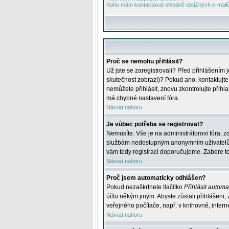
Koho mám kontaktovat ohledně obtížných e-mailů 
Proč se nemohu přihlásit?
Už jste se zaregistrovali? Před přihlášením 
skutečnost zobrazí)? Pokud ano, kontaktujte a
nemůžete přihlásit, znovu zkontrolujte přih
má chybné nastavení fóra.
Návrat nahoru
Je vůbec potřeba se registrovat?
Nemusíte. Vše je na administrátorovi fóra, z
službám nedostupným anonymním uživatelům, j
vám tedy registraci doporučujeme. Zabere to 
Návrat nahoru
Proč jsem automaticky odhlášen?
Pokud nezaškrtnete tlačítko
Přihlásit automat
účtu někým jiným. Abyste zůstali přihlášeni,
veřejného počítače, např. v knihovně, intern
Návrat nahoru