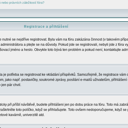
nebo právních záležitostí fóra?
Registrace a přihlášení
je nutné se nejdříve registrovat. Byla vám na fóru zakázána činnost (v takovém příp
dministrátora a ptejte se na důvody. Pokud jste se registrovali, nebyli jste z fóra v
lašovací jméno a heslo. Obvykle toto bývá ten problém a pokud není, kontaktujte ad
da je potřeba se registrovat ke vkládání příspěvků. Samozřejmě, že registrace vám d
ako např. postavičky, soukromé zprávy, posílání e-mailů uživatelům, přihlášení d
jen pár chvil.
icky při příští návštěvě
, budete přihlášeni jen po dobu práce na fóru. Toto má zabrá
 zaškrtněte toto políčko, když se přihlašujete. Toto ovšem nedoporučujeme, když se 
etové kavárně, univerzitě atd.