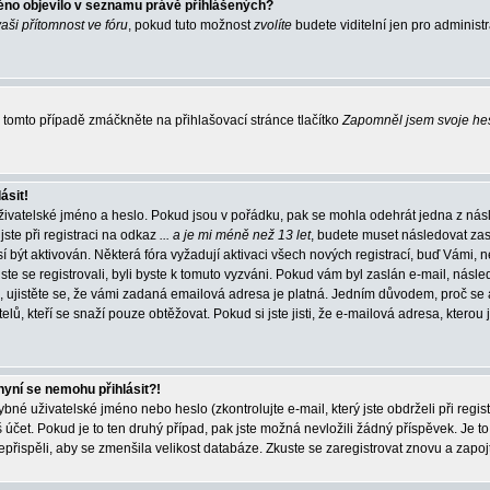
éno objevilo v seznamu právě přihlášených?
vaši přítomnost ve fóru
, pokud tuto možnost
zvolíte
budete viditelní jen pro administ
tomto případě zmáčkněte na přihlašovací stránce tlačítko
Zapomněl jsem svoje he
ásit!
živatelské jméno a heslo. Pokud jsou v pořádku, pak se mohla odehrát jedna z násl
ste při registraci na odkaz
... a je mi méně než 13 let
, budete muset následovat zas
í být aktivován. Některá fóra vyžadují aktivaci všech nových registrací, buď Vámi,
jste se registrovali, byli byste k tomuto vyzváni. Pokud vám byl zaslán e-mail, násle
, ujistěte se, že vámi zadaná emailová adresa je platná. Jedním důvodem, proč se 
elů, kteří se snaží pouze obtěžovat. Pokud si jste jisti, že e-mailová adresa, kterou j
nyní se nemohu přihlásit?!
né uživatelské jméno nebo heslo (zkontrolujte e-mail, který jste obdrželi při regis
čet. Pokud je to ten druhý případ, pak jste možná nevložili žádný příspěvek. Je to
nepřispěli, aby se zmenšila velikost databáze. Zkuste se zaregistrovat znovu a zapoj