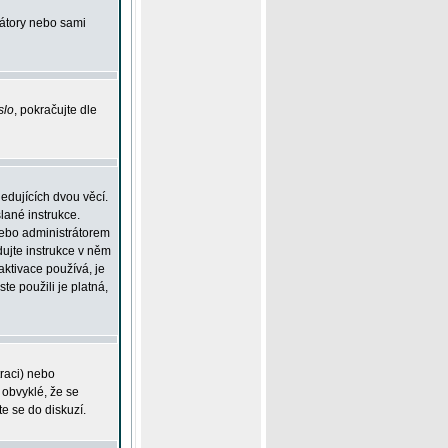
rátory nebo sami
slo
, pokračujte dle
edujících dvou věcí.
lané instrukce.
 nebo administrátorem
dujte instrukce v něm
aktivace používá, je
ste použili je platná,
traci) nebo
 obvyklé, že se
te se do diskuzí.