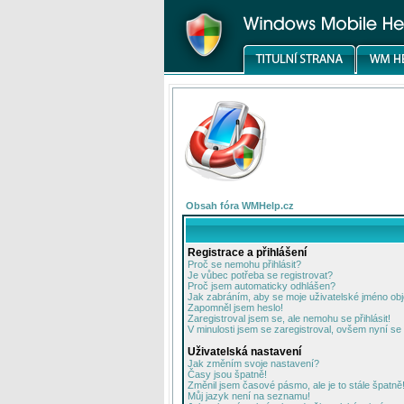
Obsah fóra WMHelp.cz
Registrace a přihlášení
Proč se nemohu přihlásit?
Je vůbec potřeba se registrovat?
Proč jsem automaticky odhlášen?
Jak zabráním, aby se moje uživatelské jméno ob
Zapomněl jsem heslo!
Zaregistroval jsem se, ale nemohu se přihlásit!
V minulosti jsem se zaregistroval, ovšem nyní se 
Uživatelská nastavení
Jak změním svoje nastavení?
Časy jsou špatně!
Změnil jsem časové pásmo, ale je to stále špatně
Můj jazyk není na seznamu!