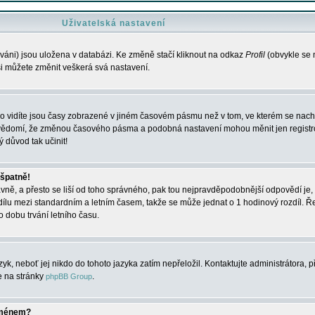
Uživatelská nastavení
váni) jsou uložena v databázi. Ke změně stačí kliknout na odkaz
Profil
(obvykle se n
 si můžete změnit veškerá svá nastavení.
o vidíte jsou časy zobrazené v jiném časovém pásmu než v tom, ve kterém se nacház
 vědomí, že změnou časového pásma a podobná nastavení mohou měnit jen registro
ý důvod tak učinit!
 špatně!
rávně, a přesto se liší od toho správného, pak tou nejpravděpodobnější odpovědí je, 
dílu mezi standardním a letním časem, takže se může jednat o 1 hodinový rozdíl. 
dobu trvání letního času.
yk, neboť jej nikdo do tohoto jazyka zatím nepřeložil. Kontaktujte administrátora, p
te na stránky
.
phpBB Group
jménem?