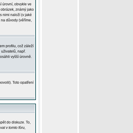
í úrovní, obvykle ve
ší obrázek, známý jako
s nimi naloží (v jaké
t na důvody (věříme,
m profilu, což záleží
 uživatelů, např.
osáhli vyšší úrovně.
volil). Toto opatření
pět do diskuze. To,
at v tomto fóru,