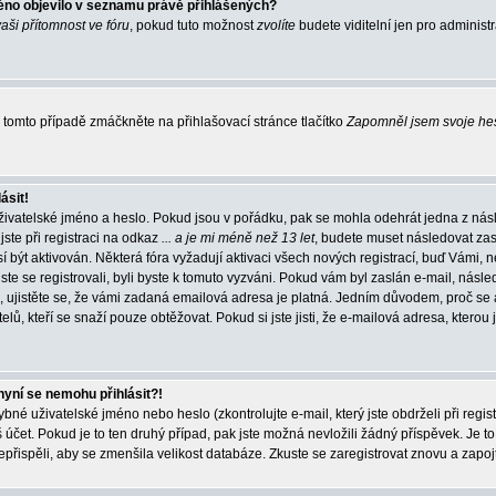
éno objevilo v seznamu právě přihlášených?
vaši přítomnost ve fóru
, pokud tuto možnost
zvolíte
budete viditelní jen pro administ
tomto případě zmáčkněte na přihlašovací stránce tlačítko
Zapomněl jsem svoje he
ásit!
živatelské jméno a heslo. Pokud jsou v pořádku, pak se mohla odehrát jedna z násl
ste při registraci na odkaz
... a je mi méně než 13 let
, budete muset následovat zas
í být aktivován. Některá fóra vyžadují aktivaci všech nových registrací, buď Vámi,
jste se registrovali, byli byste k tomuto vyzváni. Pokud vám byl zaslán e-mail, násle
, ujistěte se, že vámi zadaná emailová adresa je platná. Jedním důvodem, proč se 
elů, kteří se snaží pouze obtěžovat. Pokud si jste jisti, že e-mailová adresa, kterou j
nyní se nemohu přihlásit?!
né uživatelské jméno nebo heslo (zkontrolujte e-mail, který jste obdrželi při regis
čet. Pokud je to ten druhý případ, pak jste možná nevložili žádný příspěvek. Je to
nepřispěli, aby se zmenšila velikost databáze. Zkuste se zaregistrovat znovu a zapoj