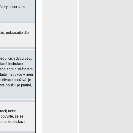
rátory nebo sami
slo
, pokračujte dle
edujících dvou věcí.
lané instrukce.
 nebo administrátorem
dujte instrukce v něm
aktivace používá, je
ste použili je platná,
traci) nebo
 obvyklé, že se
te se do diskuzí.