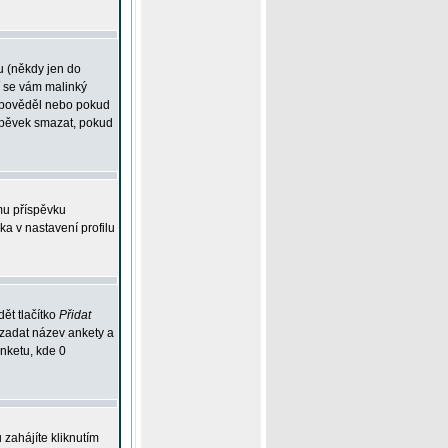
u (někdy jen do
í se vám malinký
odpověděl nebo pokud
íspěvek smazat, pokud
mu příspěvku
ka v nastavení profilu
ět tlačítko
Přidat
 zadat název ankety a
anketu, kde 0
zahájíte kliknutím