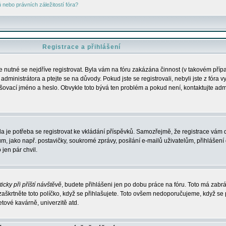
nebo právních záležitostí fóra?
Registrace a přihlášení
je nutné se nejdříve registrovat. Byla vám na fóru zakázána činnost (v takovém příp
dministrátora a ptejte se na důvody. Pokud jste se registrovali, nebyli jste z fóra v
lašovací jméno a heslo. Obvykle toto bývá ten problém a pokud není, kontaktujte ad
da je potřeba se registrovat ke vkládání příspěvků. Samozřejmě, že registrace vám d
ako např. postavičky, soukromé zprávy, posílání e-mailů uživatelům, přihlášení d
jen pár chvil.
icky při příští návštěvě
, budete přihlášeni jen po dobu práce na fóru. Toto má zabrá
 zaškrtněte toto políčko, když se přihlašujete. Toto ovšem nedoporučujeme, když se 
etové kavárně, univerzitě atd.