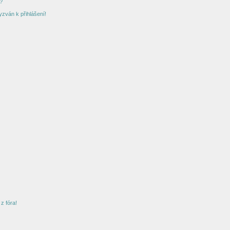
?
yzván k přihlášení!
z fóra!