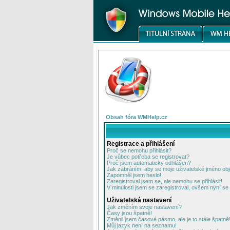
Obsah fóra WMHelp.cz
Registrace a přihlášení
Proč se nemohu přihlásit?
Je vůbec potřeba se registrovat?
Proč jsem automaticky odhlášen?
Jak zabráním, aby se moje uživatelské jméno ob
Zapomněl jsem heslo!
Zaregistroval jsem se, ale nemohu se přihlásit!
V minulosti jsem se zaregistroval, ovšem nyní se 
Uživatelská nastavení
Jak změním svoje nastavení?
Časy jsou špatně!
Změnil jsem časové pásmo, ale je to stále špatně
Můj jazyk není na seznamu!