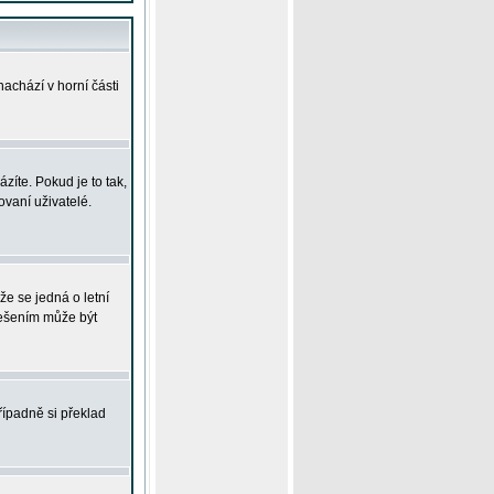
achází v horní části
íte. Pokud je to tak,
vaní uživatelé.
že se jedná o letní
Řešením může být
řípadně si překlad