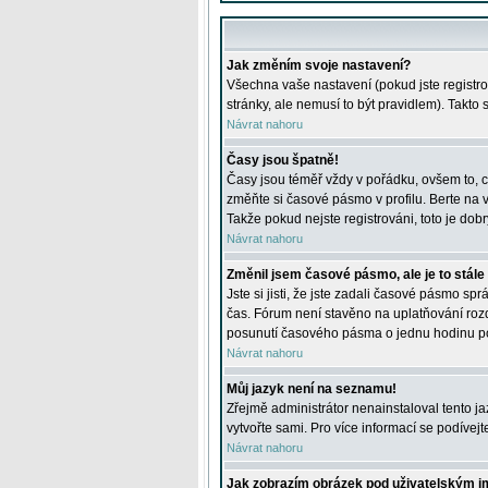
Jak změním svoje nastavení?
Všechna vaše nastavení (pokud jste registro
stránky, ale nemusí to být pravidlem). Takto
Návrat nahoru
Časy jsou špatně!
Časy jsou téměř vždy v pořádku, ovšem to, c
změňte si časové pásmo v profilu. Berte na
Takže pokud nejste registrováni, toto je dobr
Návrat nahoru
Změnil jsem časové pásmo, ale je to stále
Jste si jisti, že jste zadali časové pásmo sp
čas. Fórum není stavěno na uplatňování roz
posunutí časového pásma o jednu hodinu po 
Návrat nahoru
Můj jazyk není na seznamu!
Zřejmě administrátor nenainstaloval tento jaz
vytvořte sami. Pro více informací se podívej
Návrat nahoru
Jak zobrazím obrázek pod uživatelským 