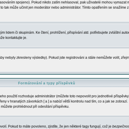
s hlasováním spojeno). Pokud nikdo zatím nehlasoval, pak uživatelé mohou vymazat
y to tak může učinit jen moderátor nebo administrátor. Tímto opatřením se snažíme z
m lidem či skupinám. Ke čtení, prohlížení, přispívání atd. potřebujete zvláštní auto
že kontaktujte je.
aby nebyly zkresleny výsledky). Pokud jste registrováni a stále nemůžete volit, zř
Formátování a typy příspěvků
ho použití rozhoduje administrátor (můžete toto nepovolit pro jednotlivé příspěv
y v hranatých závorkách [ a ] a nabízí větší kontrolu nad tím, co a jak se zobrazí. 
 můžete prohlédnout při odesílání příspěvku.
volí. Pokud to máte povoleno, zjistíte, že jen některé tagy fungují, což je
bezpečnos