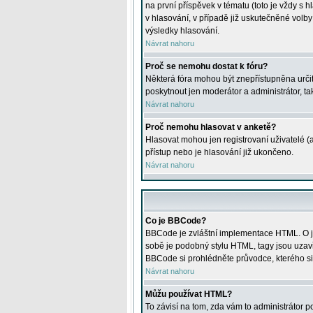
na první příspěvek v tématu (toto je vždy 
v hlasování, v případě již uskutečněné volb
výsledky hlasování.
Návrat nahoru
Proč se nemohu dostat k fóru?
Některá fóra mohou být znepřístupněna určitý
poskytnout jen moderátor a administrátor, tak
Návrat nahoru
Proč nemohu hlasovat v anketě?
Hlasovat mohou jen registrovaní uživatelé (
přístup nebo je hlasování již ukončeno.
Návrat nahoru
Co je BBCode?
BBCode je zvláštní implementace HTML. O je
sobě je podobný stylu HTML, tagy jsou uzavřen
BBCode si prohlédněte průvodce, kterého si
Návrat nahoru
Můžu používat HTML?
To závisí na tom, zda vám to administrátor po