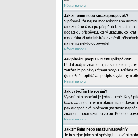
atd.
).
Návrat nahoru
Jak změním nebo smažu příspěvek?
V případě, že nejste moderátor nebo adminis
omezeného času po přispění) kliknutím na t
dodatek u příspěvku, který ukazuje, kolikrá
moderátor či administrátor změnili příspěve
na něj již někdo odpověděl.
Návrat nahoru
Jak přidám podpis k mému příspěvku?
Přidat podpis znamená, že si musíte nejdřív 
zatržením položky
Připojit podpis
. Můžete ro
(je možné nepřidávat podpis k vybraným pří
Návrat nahoru
Jak vytvořím hlasování?
Vytvoření hlasování je jednoduché. Když při
hlasování
pod hlavním oknem na přidávání př
pak alespoň dvě možnosti (nastavte napsán
znamená neomezenou volbu. Počet odpovědí, 
Návrat nahoru
Jak změním nebo smažu hlasování?
Je to stejné jako s příspěvky, hlasování m