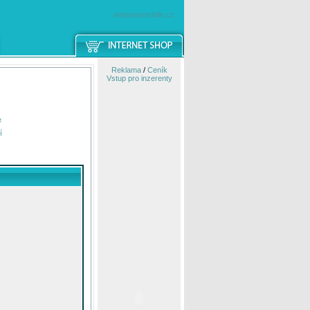
windowsmobile.cz
Reklama
/
Ceník
Vstup pro inzerenty
e
í