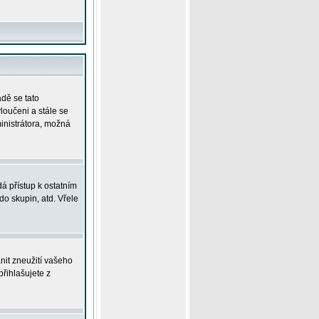
adě se tato
yloučeni a stále se
ministrátora, možná
á přístup k ostatním
o skupin, atd. Vřele
nit zneužití vašeho
přihlašujete z