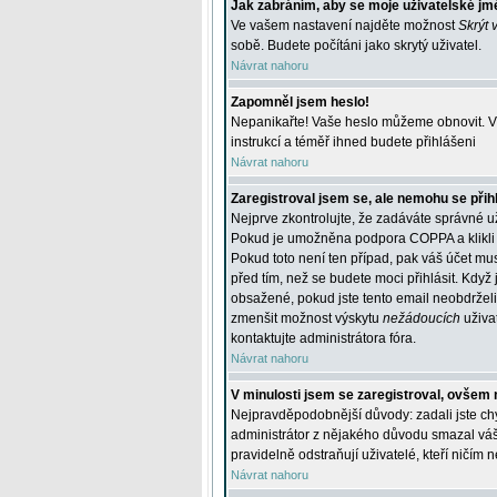
Jak zabráním, aby se moje uživatelské jm
Ve vašem nastavení najděte možnost
Skrýt 
sobě. Budete počítáni jako skrytý uživatel.
Návrat nahoru
Zapomněl jsem heslo!
Nepanikařte! Vaše heslo můžeme obnovit. V 
instrukcí a téměř ihned budete přihlášeni
Návrat nahoru
Zaregistroval jsem se, ale nemohu se přihl
Nejprve zkontrolujte, že zadáváte správné u
Pokud je umožněna podpora COPPA a klikli j
Pokud toto není ten případ, pak váš účet mus
před tím, než se budete moci přihlásit. Když 
obsažené, pokud jste tento email neobdrželi
zmenšit možnost výskytu
nežádoucích
uživat
kontaktujte administrátora fóra.
Návrat nahoru
V minulosti jsem se zaregistroval, ovšem 
Nejpravděpodobnější důvody: zadali jste chyb
administrátor z nějakého důvodu smazal váš ú
pravidelně odstraňují uživatelé, kteří ničím 
Návrat nahoru