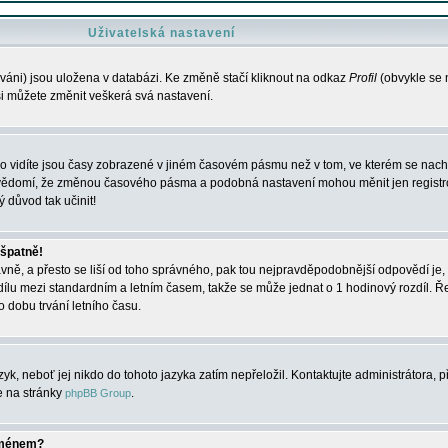
Uživatelská nastavení
váni) jsou uložena v databázi. Ke změně stačí kliknout na odkaz
Profil
(obvykle se n
 si můžete změnit veškerá svá nastavení.
o vidíte jsou časy zobrazené v jiném časovém pásmu než v tom, ve kterém se nacház
 vědomí, že změnou časového pásma a podobná nastavení mohou měnit jen registro
ý důvod tak učinit!
 špatně!
rávně, a přesto se liší od toho správného, pak tou nejpravděpodobnější odpovědí je, 
dílu mezi standardním a letním časem, takže se může jednat o 1 hodinový rozdíl. 
dobu trvání letního času.
yk, neboť jej nikdo do tohoto jazyka zatím nepřeložil. Kontaktujte administrátora, p
te na stránky
.
phpBB Group
jménem?