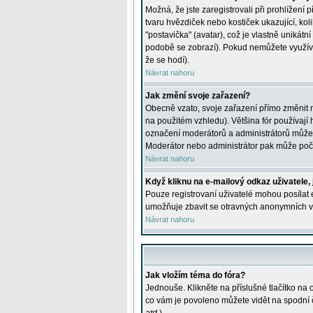
Možná, že jste zaregistrovali při prohlížení
tvaru hvězdiček nebo kostiček ukazující, kol
"postavička" (avatar), což je vlastně unikátn
podobě se zobrazí). Pokud nemůžete využívat 
že se hodí).
Návrat nahoru
Jak změní svoje zařazení?
Obecně vzato, svoje zařazení přímo změnit 
na použitém vzhledu). Většina fór používají h
označení moderátorů a administrátorů může m
Moderátor nebo administrátor pak může počet
Návrat nahoru
Když kliknu na e-mailový odkaz uživatele,
Pouze registrovaní uživatelé mohou posílat e
umožňuje zbavit se otravných anonymních vzk
Návrat nahoru
Jak vložím téma do fóra?
Jednouše. Klikněte na příslušné tlačítko na
co vám je povoleno můžete vidět na spodní 