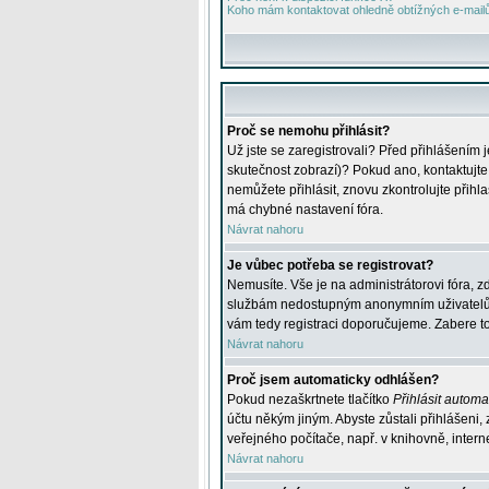
Koho mám kontaktovat ohledně obtížných e-mailů 
Proč se nemohu přihlásit?
Už jste se zaregistrovali? Před přihlášením 
skutečnost zobrazí)? Pokud ano, kontaktujte a
nemůžete přihlásit, znovu zkontrolujte přih
má chybné nastavení fóra.
Návrat nahoru
Je vůbec potřeba se registrovat?
Nemusíte. Vše je na administrátorovi fóra, z
službám nedostupným anonymním uživatelům, j
vám tedy registraci doporučujeme. Zabere to 
Návrat nahoru
Proč jsem automaticky odhlášen?
Pokud nezaškrtnete tlačítko
Přihlásit automat
účtu někým jiným. Abyste zůstali přihlášeni,
veřejného počítače, např. v knihovně, intern
Návrat nahoru