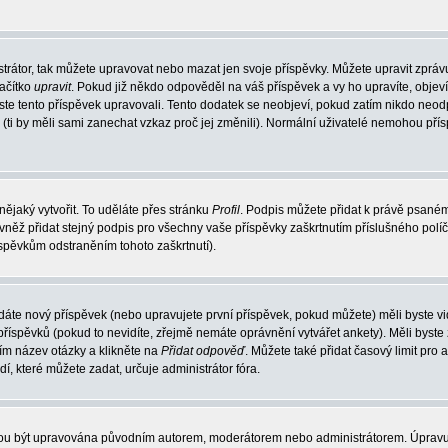
trátor, tak můžete upravovat nebo mazat jen svoje příspěvky. Můžete upravit zpráv
lačítko
upravit
. Pokud již někdo odpověděl na váš příspěvek a vy ho upravíte, objev
t jste tento příspěvek upravovali. Tento dodatek se neobjeví, pokud zatím nikdo ne
k (ti by měli sami zanechat vzkaz proč jej změnili). Normální uživatelé nemohou př
nějaký vytvořit. To uděláte přes stránku
Profil
. Podpis můžete přidat k právě psané
vněž přidat stejný podpis pro všechny vaše příspěvky zaškrtnutím příslušného políč
spěvkům odstraněním tohoto zaškrtnutí).
dáte nový příspěvek (nebo upravujete první příspěvek, pokud můžete) měli byste vid
íspěvků (pokud to nevidíte, zřejmě nemáte oprávnění vytvářet ankety). Měli byste
ím název otázky a klikněte na
Přidat odpověď
. Můžete také přidat časový limit pro 
které můžete zadat, určuje administrátor fóra.
ohou být upravována původním autorem, moderátorem nebo administrátorem. Úpravu 