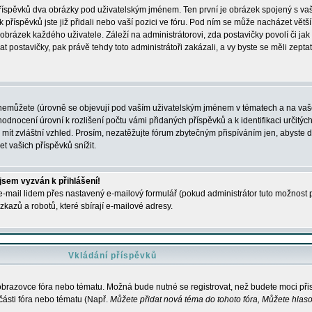
 příspěvků dva obrázky pod uživatelským jménem. Ten první je obrázek spojený s vaš
ik příspěvků jste již přidali nebo vaší pozici ve fóru. Pod ním se může nacházet vět
í obrázek každého uživatele. Záleží na administrátorovi, zda postavičky povolí či jak 
postavičky, pak právě tehdy toto administrátoři zakázali, a vy byste se měli zepta
nemůžete (úrovně se objevují pod vaším uživatelským jménem v tématech a na vaše
odnocení úrovní k rozlišení počtu vámi přidaných příspěvků a k identifikaci určitých
ít zvláštní vzhled. Prosím, nezatěžujte fórum zbytečným přispíváním jen, abyste d
 vašich příspěvků snížit.
 jsem vyzván k přihlášení!
-mail lidem přes nastavený e-mailový formulář (pokud administrátor tuto možnost po
azů a robotů, které sbírají e-mailové adresy.
Vkládání příspěvků
 obrazovce fóra nebo tématu. Možná bude nutné se registrovat, než budete moci přis
části fóra nebo tématu (Např.
Můžete přidat nová téma do tohoto fóra, Můžete hlasov