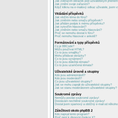
Jak zobrazím obrázek pod uživatelským jménem
Jak změní svoje zařazení?
Když kliknu na e-mailový odkaz uživatele, jsem v
Vkládání příspěvků
Jak vložím téma do fóra?
Jak změním nebo smažu příspěvek?
Jak přidám podpis k mému příspěvku?
Jak vytvořím hlasování?
Jak změním nebo smažu hlasování?
Proč se nemohu dostat k fóru?
Proč nemohu hlasovat v anketě?
Formátování a typy příspěvků
Co je BBCode?
Můžu používat HTML?
Co to jsou smajlíky?
Mohu přidávat obrázky?
Co to jsou oznámení?
Co to jsou důležitá témata?
Co to jsou uzamčená témata?
Uživatelské úrovně a skupiny
Kdo jsou administrátoři?
Kdo jsou moderátoři?
Co jsou uživatelské skupiny?
Jak se mohu zapojit do uživatelské skupiny?
Jak se stanu moderátorem uživatelské skupiny?
Soukromé zprávy
Nemůžu posílat soukromé zprávy!
Dostávám nechtěné soukromé zprávy!
Dostal jsem spamový a obtížný e-mail od někoho 
Záležitosti okolo phpBB 2
Kdo napsal tento program?
Proč není k dispozici funkce X?