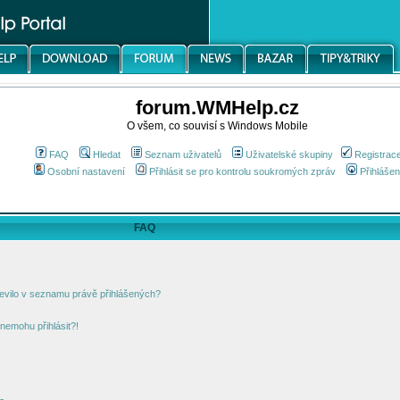
forum.WMHelp.cz
O všem, co souvisí s Windows Mobile
FAQ
Hledat
Seznam uživatelů
Uživatelské skupiny
Registrac
Osobní nastavení
Přihlásit se pro kontrolu soukromých zpráv
Přihlášen
FAQ
jevilo v seznamu právě přihlášených?
nemohu přihlásit?!
!