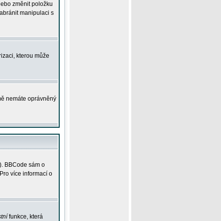
 nebo změnit položku
abránit manipulaci s
rizaci, kterou může
ejmě nemáte oprávněný
ky). BBCode sám o
Pro více informací o
tní
funkce, která