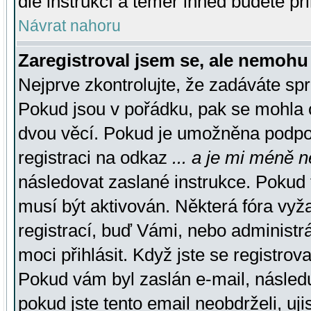
dle instrukcí a téměř ihned budete př
Návrat nahoru
Zaregistroval jsem se, ale nemohu 
Nejprve zkontrolujte, že zadáváte sp
Pokud jsou v pořádku, pak se mohla o
dvou věcí. Pokud je umožněna podpora
registraci na odkaz
... a je mi méně n
následovat zaslané instrukce. Pokud t
musí být aktivován. Některá fóra vyž
registrací, buď Vámi, nebo administr
moci přihlásit. Když jste se registrova
Pokud vám byl zaslán e-mail, násled
pokud jste tento email neobdrželi, uj