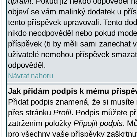
upravit
. Pokud již někdo odpověděl na
objeví se vám malinký dodatek u přísp
tento příspěvek upravovali. Tento do
nikdo neodpověděl nebo pokud moderá
příspěvek (ti by měli sami zanechat v
uživatelé nemohou příspěvek smazat,
odpověděl.
Návrat nahoru
Jak přidám podpis k mému příspě
Přidat podpis znamená, že si musíte n
přes stránku
Profil
. Podpis můžete p
zatržením položky
Připojit podpis
. Mů
pro všechny vaše příspěvky zaškrtnut