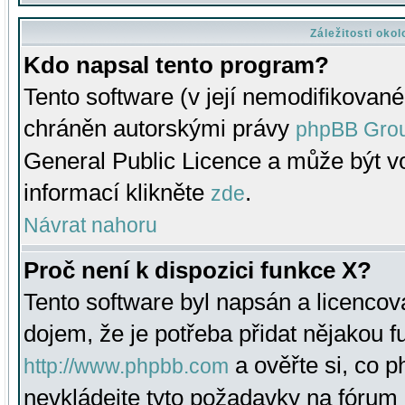
Záležitosti oko
Kdo napsal tento program?
Tento software (v její nemodifikované
chráněn autorskými právy
phpBB Gro
General Public Licence a může být vo
informací klikněte
.
zde
Návrat nahoru
Proč není k dispozici funkce X?
Tento software byl napsán a licenco
dojem, že je potřeba přidat nějakou f
a ověřte si, co 
http://www.phpbb.com
nevkládejte tyto požadavky na fóru