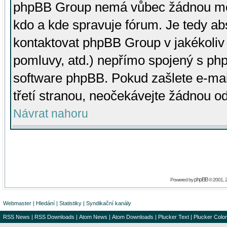
phpBB Group nemá vůbec žádnou moc 
kdo a kde spravuje fórum. Je tedy a
kontaktovat phpBB Group v jakékoliv p
pomluvy, atd.) nepřímo spojený s p
software phpBB. Pokud zašlete e-mai
třetí stranou, neočekávejte žádnou o
Návrat nahoru
phpBB
Powered by
© 2001, 
Webmaster
|
Hledání
|
Statistiky
|
Syndikační kanály
RSS News
|
RSS Downloads
|
Atom News
|
Atom Downloads
|
Plucker Text
|
Plucker Color