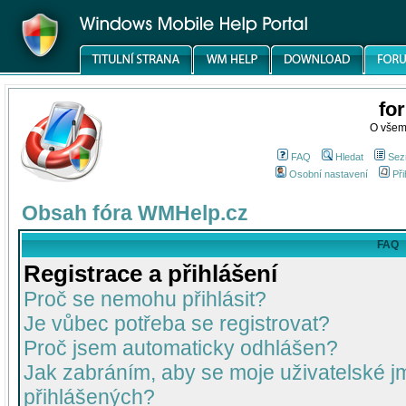
fo
O všem
FAQ
Hledat
Sez
Osobní nastavení
Při
Obsah fóra WMHelp.cz
FAQ
Registrace a přihlášení
Proč se nemohu přihlásit?
Je vůbec potřeba se registrovat?
Proč jsem automaticky odhlášen?
Jak zabráním, aby se moje uživatelské 
přihlášených?