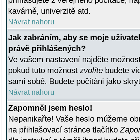
přihlašujete z veřejného počítače, na
kavárně, univerzitě atd.
Návrat nahoru
Jak zabráním, aby se moje uživate
právě přihlášených?
Ve vašem nastavení najděte možnos
pokud tuto možnost
zvolíte
budete vid
sami sobě. Budete počítáni jako skryt
Návrat nahoru
Zapomněl jsem heslo!
Nepanikařte! Vaše heslo můžeme obn
na přihlašovací stránce tlačítko
Zapom