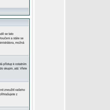
adě se tato
yloučeni a stále se
ministrátora, možná
á přístup k ostatním
o skupin, atd. Vřele
nit zneužití vašeho
přihlašujete z