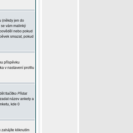
u (někdy jen do
í se vám malinký
odpověděl nebo pokud
íspěvek smazat, pokud
mu příspěvku
ka v nastavení profilu
ět tlačítko
Přidat
 zadat název ankety a
anketu, kde 0
zahájíte kliknutím