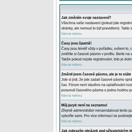
Jak změním svoje nastavení?
Všechna vaše nastavení (pokud jste registro
stránky, ale nemusí to být pravidlem). Takto
Návrat nahoru
Časy jsou špatně!
Časy jsou téměř vždy v pořádku, ovšem to, c
změňte si časové pásmo v profilu. Berte na
Takže pokud nejste registrováni, toto je dobr
Návrat nahoru
Změnil jsem časové pásmo, ale je to stále
Jste si jisti, že jste zadali časové pásmo sp
čas. Fórum není stavěno na uplatňování roz
posunutí časového pásma o jednu hodinu po 
Návrat nahoru
Můj jazyk není na seznamu!
Zřejmě administrátor nenainstaloval tento jaz
vytvořte sami. Pro více informací se podívej
Návrat nahoru
Jak zobrazím obrázek pod uživatelským 