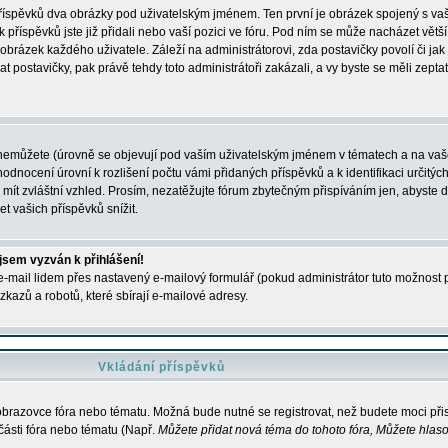
 příspěvků dva obrázky pod uživatelským jménem. Ten první je obrázek spojený s vaš
ik příspěvků jste již přidali nebo vaší pozici ve fóru. Pod ním se může nacházet vět
í obrázek každého uživatele. Záleží na administrátorovi, zda postavičky povolí či jak 
postavičky, pak právě tehdy toto administrátoři zakázali, a vy byste se měli zepta
nemůžete (úrovně se objevují pod vaším uživatelským jménem v tématech a na vaše
odnocení úrovní k rozlišení počtu vámi přidaných příspěvků a k identifikaci určitých
ít zvláštní vzhled. Prosím, nezatěžujte fórum zbytečným přispíváním jen, abyste d
 vašich příspěvků snížit.
 jsem vyzván k přihlášení!
-mail lidem přes nastavený e-mailový formulář (pokud administrátor tuto možnost po
azů a robotů, které sbírají e-mailové adresy.
Vkládání příspěvků
 obrazovce fóra nebo tématu. Možná bude nutné se registrovat, než budete moci přis
části fóra nebo tématu (Např.
Můžete přidat nová téma do tohoto fóra, Můžete hlasov