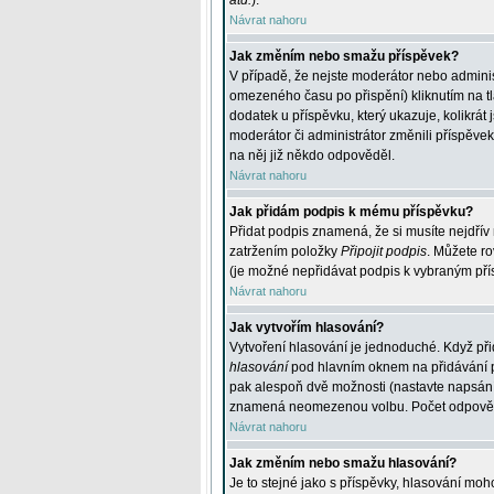
atd.
).
Návrat nahoru
Jak změním nebo smažu příspěvek?
V případě, že nejste moderátor nebo adminis
omezeného času po přispění) kliknutím na t
dodatek u příspěvku, který ukazuje, kolikrá
moderátor či administrátor změnili příspěve
na něj již někdo odpověděl.
Návrat nahoru
Jak přidám podpis k mému příspěvku?
Přidat podpis znamená, že si musíte nejdřív 
zatržením položky
Připojit podpis
. Můžete ro
(je možné nepřidávat podpis k vybraným pří
Návrat nahoru
Jak vytvořím hlasování?
Vytvoření hlasování je jednoduché. Když při
hlasování
pod hlavním oknem na přidávání př
pak alespoň dvě možnosti (nastavte napsán
znamená neomezenou volbu. Počet odpovědí, 
Návrat nahoru
Jak změním nebo smažu hlasování?
Je to stejné jako s příspěvky, hlasování m