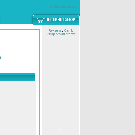
windowsmobile.cz
Reklama
/
Ceník
Vstup pro inzerenty
e
í