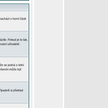
achází v horní části
íte. Pokud je to tak,
vaní uživatelé.
že se jedná o letní
Řešením může být
řípadně si překlad