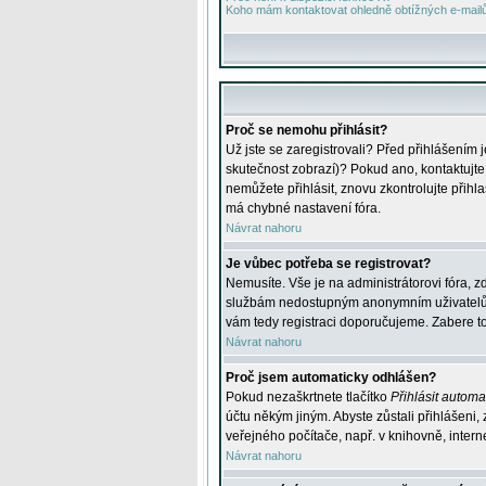
Koho mám kontaktovat ohledně obtížných e-mailů 
Proč se nemohu přihlásit?
Už jste se zaregistrovali? Před přihlášením 
skutečnost zobrazí)? Pokud ano, kontaktujte a
nemůžete přihlásit, znovu zkontrolujte přih
má chybné nastavení fóra.
Návrat nahoru
Je vůbec potřeba se registrovat?
Nemusíte. Vše je na administrátorovi fóra, z
službám nedostupným anonymním uživatelům, j
vám tedy registraci doporučujeme. Zabere to 
Návrat nahoru
Proč jsem automaticky odhlášen?
Pokud nezaškrtnete tlačítko
Přihlásit automat
účtu někým jiným. Abyste zůstali přihlášeni,
veřejného počítače, např. v knihovně, intern
Návrat nahoru