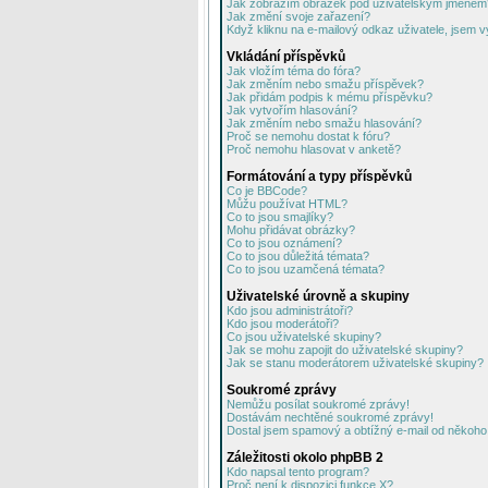
Jak zobrazím obrázek pod uživatelským jménem
Jak změní svoje zařazení?
Když kliknu na e-mailový odkaz uživatele, jsem v
Vkládání příspěvků
Jak vložím téma do fóra?
Jak změním nebo smažu příspěvek?
Jak přidám podpis k mému příspěvku?
Jak vytvořím hlasování?
Jak změním nebo smažu hlasování?
Proč se nemohu dostat k fóru?
Proč nemohu hlasovat v anketě?
Formátování a typy příspěvků
Co je BBCode?
Můžu používat HTML?
Co to jsou smajlíky?
Mohu přidávat obrázky?
Co to jsou oznámení?
Co to jsou důležitá témata?
Co to jsou uzamčená témata?
Uživatelské úrovně a skupiny
Kdo jsou administrátoři?
Kdo jsou moderátoři?
Co jsou uživatelské skupiny?
Jak se mohu zapojit do uživatelské skupiny?
Jak se stanu moderátorem uživatelské skupiny?
Soukromé zprávy
Nemůžu posílat soukromé zprávy!
Dostávám nechtěné soukromé zprávy!
Dostal jsem spamový a obtížný e-mail od někoho 
Záležitosti okolo phpBB 2
Kdo napsal tento program?
Proč není k dispozici funkce X?