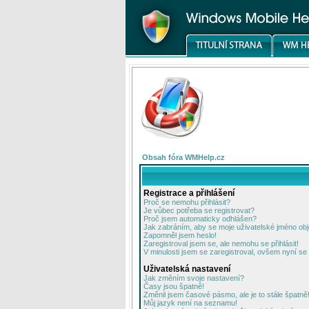
Obsah fóra WMHelp.cz
Registrace a přihlášení
Proč se nemohu přihlásit?
Je vůbec potřeba se registrovat?
Proč jsem automaticky odhlášen?
Jak zabráním, aby se moje uživatelské jméno ob
Zapomněl jsem heslo!
Zaregistroval jsem se, ale nemohu se přihlásit!
V minulosti jsem se zaregistroval, ovšem nyní se 
Uživatelská nastavení
Jak změním svoje nastavení?
Časy jsou špatně!
Změnil jsem časové pásmo, ale je to stále špatně
Můj jazyk není na seznamu!