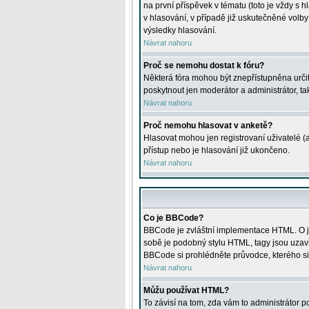
na první příspěvek v tématu (toto je vždy 
v hlasování, v případě již uskutečněné volb
výsledky hlasování.
Návrat nahoru
Proč se nemohu dostat k fóru?
Některá fóra mohou být znepřístupněna určitý
poskytnout jen moderátor a administrátor, tak
Návrat nahoru
Proč nemohu hlasovat v anketě?
Hlasovat mohou jen registrovaní uživatelé (
přístup nebo je hlasování již ukončeno.
Návrat nahoru
Co je BBCode?
BBCode je zvláštní implementace HTML. O je
sobě je podobný stylu HTML, tagy jsou uzavřen
BBCode si prohlédněte průvodce, kterého si
Návrat nahoru
Můžu používat HTML?
To závisí na tom, zda vám to administrátor po