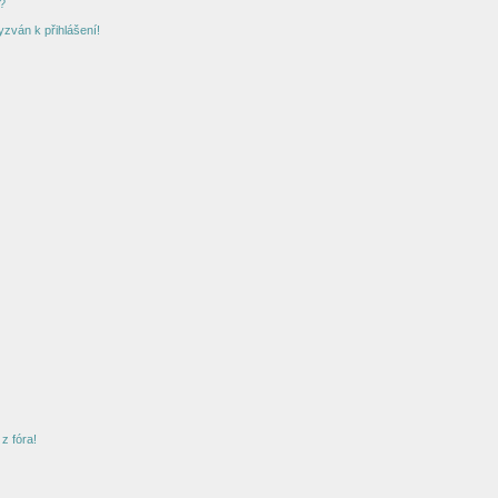
?
yzván k přihlášení!
z fóra!