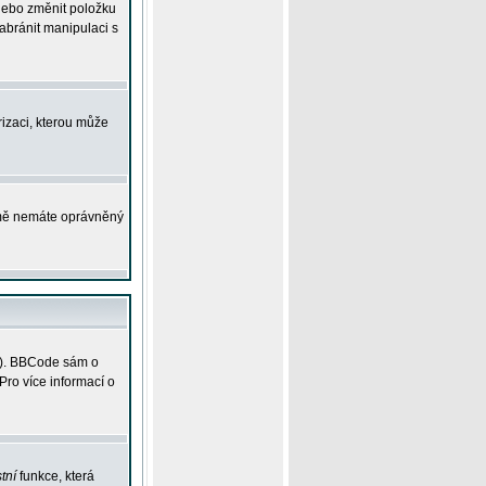
 nebo změnit položku
abránit manipulaci s
rizaci, kterou může
ejmě nemáte oprávněný
ky). BBCode sám o
Pro více informací o
tní
funkce, která