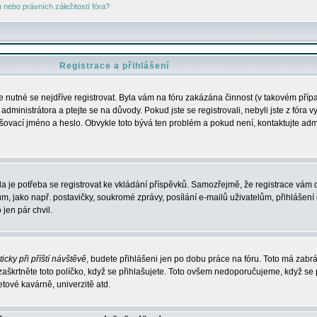
nebo právních záležitostí fóra?
Registrace a přihlášení
je nutné se nejdříve registrovat. Byla vám na fóru zakázána činnost (v takovém příp
dministrátora a ptejte se na důvody. Pokud jste se registrovali, nebyli jste z fóra v
lašovací jméno a heslo. Obvykle toto bývá ten problém a pokud není, kontaktujte ad
da je potřeba se registrovat ke vkládání příspěvků. Samozřejmě, že registrace vám d
ako např. postavičky, soukromé zprávy, posílání e-mailů uživatelům, přihlášení d
jen pár chvil.
icky při příští návštěvě
, budete přihlášeni jen po dobu práce na fóru. Toto má zabrá
 zaškrtněte toto políčko, když se přihlašujete. Toto ovšem nedoporučujeme, když se 
etové kavárně, univerzitě atd.