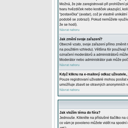
Možná, že jste zaregistrovali při prohlížení
tvaru hvězdiček nebo kostiček ukazující, kol
"postavička" (avatar), což je vlastně unikátn
podobě se zobrazí). Pokud nemůžete využívat 
že se hodí).
Návrat nahoru
Jak změní svoje zařazení?
Obecně vzato, svoje zařazení přímo změnit 
na použitém vzhledu). Většina fór používají h
označení moderátorů a administrátorů může m
Moderátor nebo administrátor pak může počet
Návrat nahoru
Když kliknu na e-mailový odkaz uživatele,
Pouze registrovaní uživatelé mohou posílat e
umožňuje zbavit se otravných anonymních vzk
Návrat nahoru
Jak vložím téma do fóra?
Jednouše. Klikněte na příslušné tlačítko na
co vám je povoleno můžete vidět na spodní 