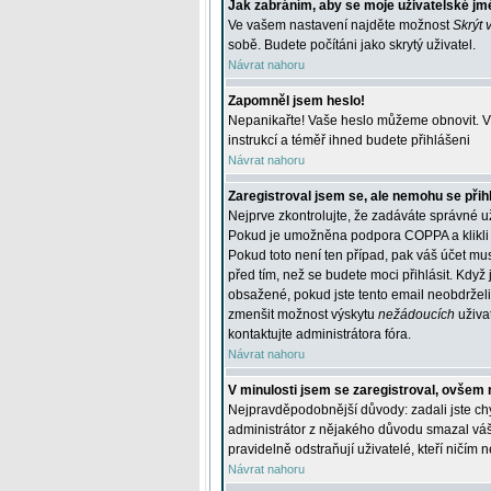
Jak zabráním, aby se moje uživatelské jm
Ve vašem nastavení najděte možnost
Skrýt 
sobě. Budete počítáni jako skrytý uživatel.
Návrat nahoru
Zapomněl jsem heslo!
Nepanikařte! Vaše heslo můžeme obnovit. V 
instrukcí a téměř ihned budete přihlášeni
Návrat nahoru
Zaregistroval jsem se, ale nemohu se přihl
Nejprve zkontrolujte, že zadáváte správné u
Pokud je umožněna podpora COPPA a klikli j
Pokud toto není ten případ, pak váš účet mus
před tím, než se budete moci přihlásit. Když 
obsažené, pokud jste tento email neobdrželi
zmenšit možnost výskytu
nežádoucích
uživat
kontaktujte administrátora fóra.
Návrat nahoru
V minulosti jsem se zaregistroval, ovšem 
Nejpravděpodobnější důvody: zadali jste chyb
administrátor z nějakého důvodu smazal váš ú
pravidelně odstraňují uživatelé, kteří ničím 
Návrat nahoru