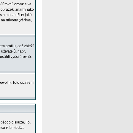
í úrovní, obvykle ve
ší obrázek, známý jako
s nimi naloží (v jaké
t na důvody (věříme,
m profilu, což záleží
 uživatelů, např.
osáhli vyšší úrovně.
volil). Toto opatření
pět do diskuze. To,
at v tomto fóru,