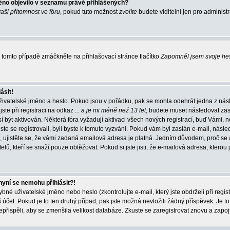
éno objevilo v seznamu právě přihlášených?
vaši přítomnost ve fóru
, pokud tuto možnost
zvolíte
budete viditelní jen pro administ
tomto případě zmáčkněte na přihlašovací stránce tlačítko
Zapomněl jsem svoje he
ásit!
živatelské jméno a heslo. Pokud jsou v pořádku, pak se mohla odehrát jedna z násl
ste při registraci na odkaz
... a je mi méně než 13 let
, budete muset následovat zas
í být aktivován. Některá fóra vyžadují aktivaci všech nových registrací, buď Vámi,
jste se registrovali, byli byste k tomuto vyzváni. Pokud vám byl zaslán e-mail, násle
, ujistěte se, že vámi zadaná emailová adresa je platná. Jedním důvodem, proč se 
elů, kteří se snaží pouze obtěžovat. Pokud si jste jisti, že e-mailová adresa, kterou j
nyní se nemohu přihlásit?!
né uživatelské jméno nebo heslo (zkontrolujte e-mail, který jste obdrželi při regis
čet. Pokud je to ten druhý případ, pak jste možná nevložili žádný příspěvek. Je to
nepřispěli, aby se zmenšila velikost databáze. Zkuste se zaregistrovat znovu a zapoj