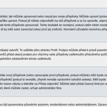
trátor, tak můžete upravovat nebo mazat jen svoje příspěvky. Můžete upravit zpráv
lačítko
upravit
. Pokud již někdo odpověděl na váš příspěvek a vy ho upravíte, objev
t jste tento příspěvek upravovali. Tento dodatek se neobjeví, pokud zatím nikdo ne
k (ti by měli sami zanechat vzkaz proč jej změnili). Normální uživatelé nemohou př
nějaký vytvořit. To uděláte přes stránku
Profil
. Podpis můžete přidat k právě psané
vněž přidat stejný podpis pro všechny vaše příspěvky zaškrtnutím příslušného políč
spěvkům odstraněním tohoto zaškrtnutí).
dáte nový příspěvek (nebo upravujete první příspěvek, pokud můžete) měli byste vid
íspěvků (pokud to nevidíte, zřejmě nemáte oprávnění vytvářet ankety). Měli byste
ím název otázky a klikněte na
Přidat odpověď
. Můžete také přidat časový limit pro 
které můžete zadat, určuje administrátor fóra.
ohou být upravována původním autorem, moderátorem nebo administrátorem. Úpravu 