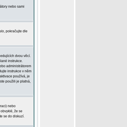
rátory nebo sami
slo
, pokračujte dle
edujících dvou věcí.
lané instrukce.
 nebo administrátorem
dujte instrukce v něm
aktivace používá, je
ste použili je platná,
traci) nebo
 obvyklé, že se
te se do diskuzí.