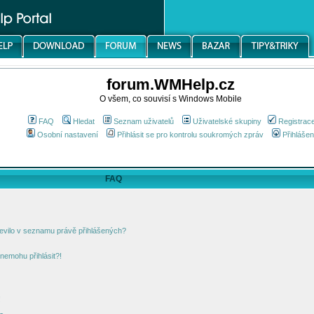
forum.WMHelp.cz
O všem, co souvisí s Windows Mobile
FAQ
Hledat
Seznam uživatelů
Uživatelské skupiny
Registrac
Osobní nastavení
Přihlásit se pro kontrolu soukromých zpráv
Přihlášen
FAQ
jevilo v seznamu právě přihlášených?
nemohu přihlásit?!
!