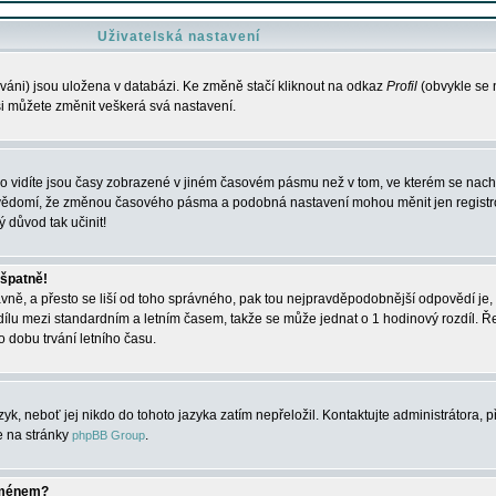
Uživatelská nastavení
váni) jsou uložena v databázi. Ke změně stačí kliknout na odkaz
Profil
(obvykle se n
 si můžete změnit veškerá svá nastavení.
o vidíte jsou časy zobrazené v jiném časovém pásmu než v tom, ve kterém se nacház
 vědomí, že změnou časového pásma a podobná nastavení mohou měnit jen registro
ý důvod tak učinit!
 špatně!
rávně, a přesto se liší od toho správného, pak tou nejpravděpodobnější odpovědí je, 
dílu mezi standardním a letním časem, takže se může jednat o 1 hodinový rozdíl. 
dobu trvání letního času.
yk, neboť jej nikdo do tohoto jazyka zatím nepřeložil. Kontaktujte administrátora, p
te na stránky
.
phpBB Group
jménem?