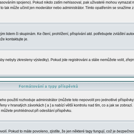
s hlasováním spojeno). Pokud nikdo zatím nehlasoval, pak uživatelé mohou vymazat
y to tak může učinit jen moderátor nebo administrátor. Tímto opatřením se snažíme z
m lidem či skupinám. Ke čtení, prohlížení, přispívání atd. potřebujete zvláštní auto
že kontaktujte je.
aby nebyly zkresleny výsledky). Pokud jste registrováni a stále nemůžete volit, zř
Formátování a typy příspěvků
ho použití rozhoduje administrátor (můžete toto nepovolit pro jednotlivé příspěv
y v hranatých závorkách [ a ] a nabízí větší kontrolu nad tím, co a jak se zobrazí. 
 můžete prohlédnout při odesílání příspěvku.
volí. Pokud to máte povoleno, zjistíte, že jen některé tagy fungují, což je
bezpečnos