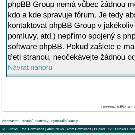
phpBB Group nemá vůbec žádnou moc 
kdo a kde spravuje fórum. Je tedy a
kontaktovat phpBB Group v jakékoliv p
pomluvy, atd.) nepřímo spojený s p
software phpBB. Pokud zašlete e-mai
třetí stranou, neočekávejte žádnou o
Návrat nahoru
phpBB
Powered by
© 2001, 
Webmaster
|
Hledání
|
Statistiky
|
Syndikační kanály
RSS News
|
RSS Downloads
|
Atom News
|
Atom Downloads
|
Plucker Text
|
Plucker Color