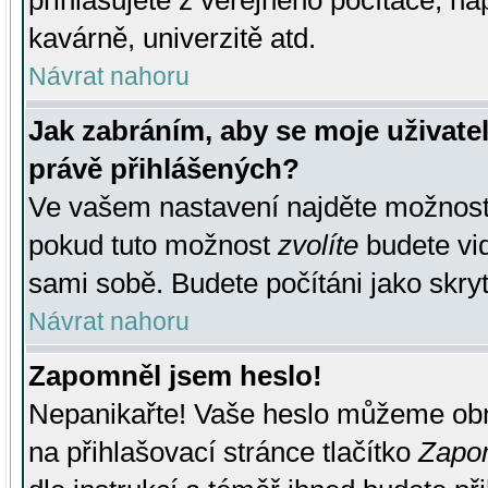
přihlašujete z veřejného počítače, na
kavárně, univerzitě atd.
Návrat nahoru
Jak zabráním, aby se moje uživate
právě přihlášených?
Ve vašem nastavení najděte možnos
pokud tuto možnost
zvolíte
budete vid
sami sobě. Budete počítáni jako skryt
Návrat nahoru
Zapomněl jsem heslo!
Nepanikařte! Vaše heslo můžeme obn
na přihlašovací stránce tlačítko
Zapom