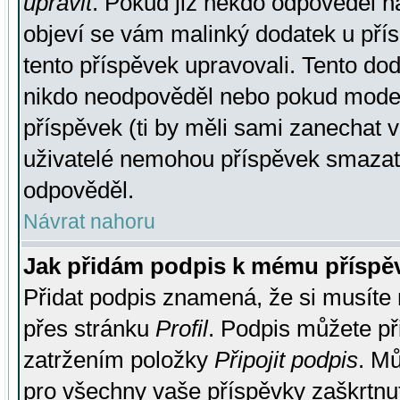
upravit
. Pokud již někdo odpověděl na
objeví se vám malinký dodatek u přísp
tento příspěvek upravovali. Tento do
nikdo neodpověděl nebo pokud moderá
příspěvek (ti by měli sami zanechat v
uživatelé nemohou příspěvek smazat,
odpověděl.
Návrat nahoru
Jak přidám podpis k mému příspě
Přidat podpis znamená, že si musíte n
přes stránku
Profil
. Podpis můžete p
zatržením položky
Připojit podpis
. Mů
pro všechny vaše příspěvky zaškrtnut