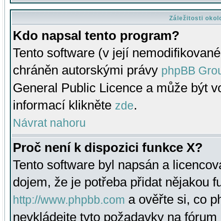
Záležitosti oko
Kdo napsal tento program?
Tento software (v její nemodifikované
chráněn autorskými právy
phpBB Gro
General Public Licence a může být vo
informací klikněte
.
zde
Návrat nahoru
Proč není k dispozici funkce X?
Tento software byl napsán a licenco
dojem, že je potřeba přidat nějakou f
a ověřte si, co 
http://www.phpbb.com
nevkládejte tyto požadavky na fóru