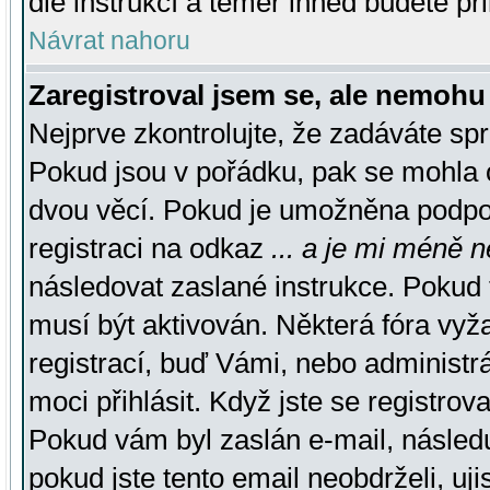
dle instrukcí a téměř ihned budete př
Návrat nahoru
Zaregistroval jsem se, ale nemohu 
Nejprve zkontrolujte, že zadáváte sp
Pokud jsou v pořádku, pak se mohla o
dvou věcí. Pokud je umožněna podpora
registraci na odkaz
... a je mi méně n
následovat zaslané instrukce. Pokud t
musí být aktivován. Některá fóra vyž
registrací, buď Vámi, nebo administr
moci přihlásit. Když jste se registrova
Pokud vám byl zaslán e-mail, násled
pokud jste tento email neobdrželi, uj