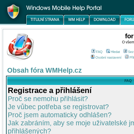
fo
O všem
FAQ
Hledat
Sez
Osobní nastavení
Při
Obsah fóra WMHelp.cz
FAQ
Registrace a přihlášení
Proč se nemohu přihlásit?
Je vůbec potřeba se registrovat?
Proč jsem automaticky odhlášen?
Jak zabráním, aby se moje uživatelské 
přihlášených?