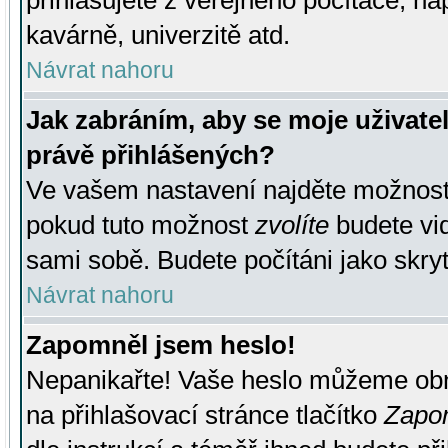
přihlašujete z veřejného počítače, na
kavárně, univerzitě atd.
Návrat nahoru
Jak zabráním, aby se moje uživate
právě přihlášených?
Ve vašem nastavení najděte možnos
pokud tuto možnost
zvolíte
budete vid
sami sobě. Budete počítáni jako skryt
Návrat nahoru
Zapomněl jsem heslo!
Nepanikařte! Vaše heslo můžeme obn
na přihlašovací stránce tlačítko
Zapom