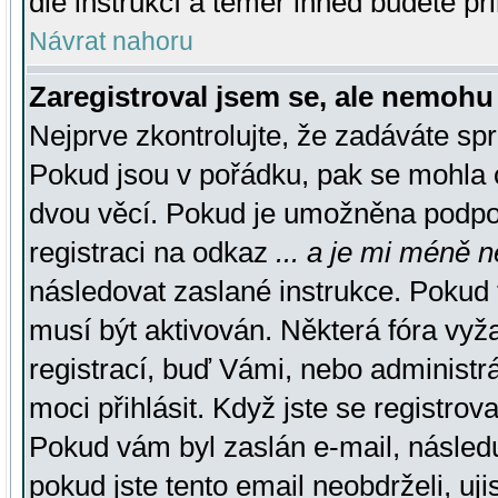
dle instrukcí a téměř ihned budete př
Návrat nahoru
Zaregistroval jsem se, ale nemohu 
Nejprve zkontrolujte, že zadáváte sp
Pokud jsou v pořádku, pak se mohla o
dvou věcí. Pokud je umožněna podpora
registraci na odkaz
... a je mi méně n
následovat zaslané instrukce. Pokud t
musí být aktivován. Některá fóra vyž
registrací, buď Vámi, nebo administr
moci přihlásit. Když jste se registrova
Pokud vám byl zaslán e-mail, násled
pokud jste tento email neobdrželi, uj