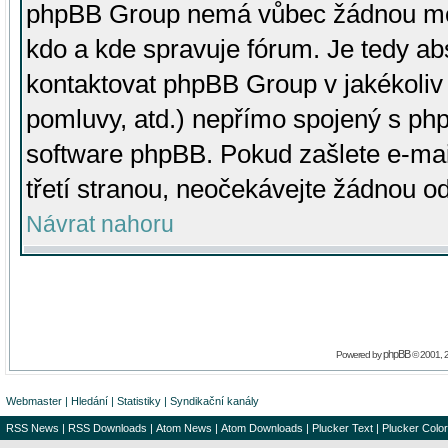
phpBB Group nemá vůbec žádnou moc 
kdo a kde spravuje fórum. Je tedy a
kontaktovat phpBB Group v jakékoliv p
pomluvy, atd.) nepřímo spojený s p
software phpBB. Pokud zašlete e-mai
třetí stranou, neočekávejte žádnou o
Návrat nahoru
phpBB
Powered by
© 2001, 
Webmaster
|
Hledání
|
Statistiky
|
Syndikační kanály
RSS News
|
RSS Downloads
|
Atom News
|
Atom Downloads
|
Plucker Text
|
Plucker Color