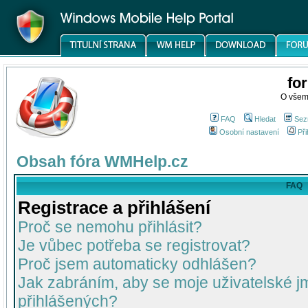
fo
O všem
FAQ
Hledat
Sez
Osobní nastavení
Při
Obsah fóra WMHelp.cz
FAQ
Registrace a přihlášení
Proč se nemohu přihlásit?
Je vůbec potřeba se registrovat?
Proč jsem automaticky odhlášen?
Jak zabráním, aby se moje uživatelské 
přihlášených?