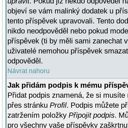
upravit
. Pokud již někdo odpověděl na
objeví se vám malinký dodatek u přísp
tento příspěvek upravovali. Tento do
nikdo neodpověděl nebo pokud moderá
příspěvek (ti by měli sami zanechat v
uživatelé nemohou příspěvek smazat,
odpověděl.
Návrat nahoru
Jak přidám podpis k mému příspě
Přidat podpis znamená, že si musíte n
přes stránku
Profil
. Podpis můžete p
zatržením položky
Připojit podpis
. Mů
pro všechny vaše příspěvky zaškrtnut