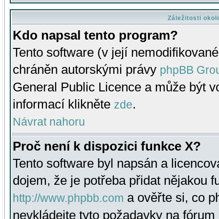
Záležitosti oko
Kdo napsal tento program?
Tento software (v její nemodifikované
chráněn autorskými právy
phpBB Gro
General Public Licence a může být vo
informací klikněte
.
zde
Návrat nahoru
Proč není k dispozici funkce X?
Tento software byl napsán a licenco
dojem, že je potřeba přidat nějakou f
a ověřte si, co 
http://www.phpbb.com
nevkládejte tyto požadavky na fóru