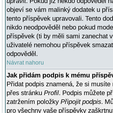
upravit
. Pokud již někdo odpověděl na
objeví se vám malinký dodatek u přísp
tento příspěvek upravovali. Tento do
nikdo neodpověděl nebo pokud moderá
příspěvek (ti by měli sami zanechat v
uživatelé nemohou příspěvek smazat,
odpověděl.
Návrat nahoru
Jak přidám podpis k mému příspě
Přidat podpis znamená, že si musíte n
přes stránku
Profil
. Podpis můžete p
zatržením položky
Připojit podpis
. Mů
pro všechny vaše příspěvky zaškrtnut