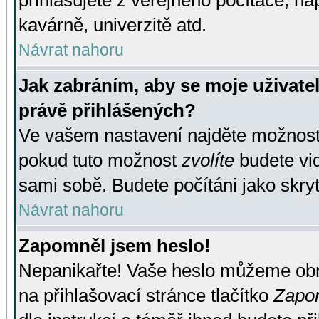
přihlašujete z veřejného počítače, na
kavárně, univerzitě atd.
Návrat nahoru
Jak zabráním, aby se moje uživate
právě přihlášených?
Ve vašem nastavení najděte možnos
pokud tuto možnost
zvolíte
budete vid
sami sobě. Budete počítáni jako skryt
Návrat nahoru
Zapomněl jsem heslo!
Nepanikařte! Vaše heslo můžeme obn
na přihlašovací stránce tlačítko
Zapom