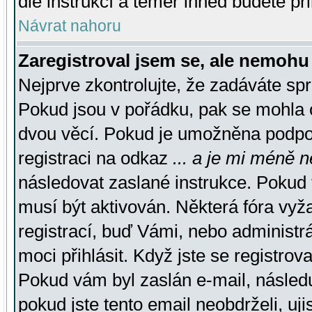
dle instrukcí a téměř ihned budete př
Návrat nahoru
Zaregistroval jsem se, ale nemohu 
Nejprve zkontrolujte, že zadáváte sp
Pokud jsou v pořádku, pak se mohla o
dvou věcí. Pokud je umožněna podpora
registraci na odkaz
... a je mi méně n
následovat zaslané instrukce. Pokud t
musí být aktivován. Některá fóra vyž
registrací, buď Vámi, nebo administr
moci přihlásit. Když jste se registrova
Pokud vám byl zaslán e-mail, násled
pokud jste tento email neobdrželi, uj