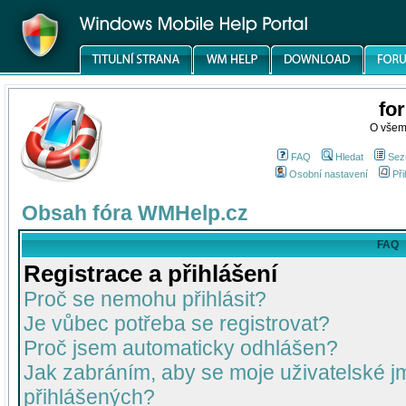
fo
O všem
FAQ
Hledat
Sez
Osobní nastavení
Při
Obsah fóra WMHelp.cz
FAQ
Registrace a přihlášení
Proč se nemohu přihlásit?
Je vůbec potřeba se registrovat?
Proč jsem automaticky odhlášen?
Jak zabráním, aby se moje uživatelské 
přihlášených?