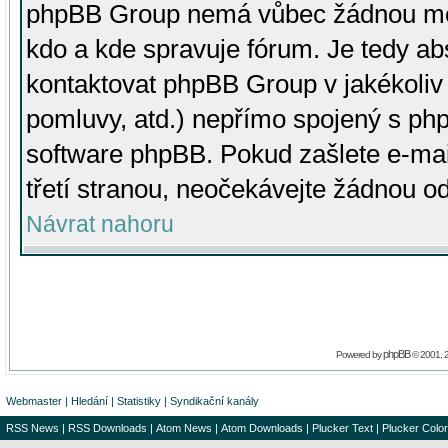
phpBB Group nemá vůbec žádnou moc 
kdo a kde spravuje fórum. Je tedy a
kontaktovat phpBB Group v jakékoliv p
pomluvy, atd.) nepřímo spojený s p
software phpBB. Pokud zašlete e-mai
třetí stranou, neočekávejte žádnou o
Návrat nahoru
phpBB
Powered by
© 2001, 
Webmaster
|
Hledání
|
Statistiky
|
Syndikační kanály
RSS News
|
RSS Downloads
|
Atom News
|
Atom Downloads
|
Plucker Text
|
Plucker Color