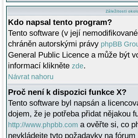
Záležitosti oko
Kdo napsal tento program?
Tento software (v její nemodifikované
chráněn autorskými právy
phpBB Gro
General Public Licence a může být vo
informací klikněte
.
zde
Návrat nahoru
Proč není k dispozici funkce X?
Tento software byl napsán a licenco
dojem, že je potřeba přidat nějakou f
a ověřte si, co 
http://www.phpbb.com
nevkládejte tyto požadavky na fóru