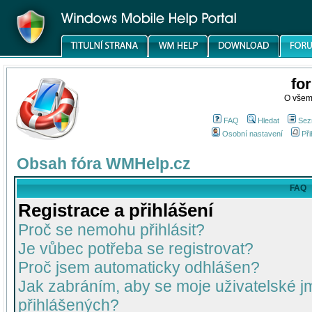
fo
O všem
FAQ
Hledat
Sez
Osobní nastavení
Při
Obsah fóra WMHelp.cz
FAQ
Registrace a přihlášení
Proč se nemohu přihlásit?
Je vůbec potřeba se registrovat?
Proč jsem automaticky odhlášen?
Jak zabráním, aby se moje uživatelské 
přihlášených?