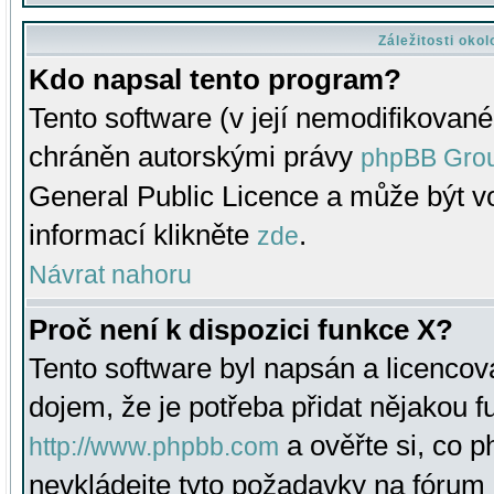
Záležitosti oko
Kdo napsal tento program?
Tento software (v její nemodifikované
chráněn autorskými právy
phpBB Gro
General Public Licence a může být vo
informací klikněte
.
zde
Návrat nahoru
Proč není k dispozici funkce X?
Tento software byl napsán a licenco
dojem, že je potřeba přidat nějakou f
a ověřte si, co 
http://www.phpbb.com
nevkládejte tyto požadavky na fóru