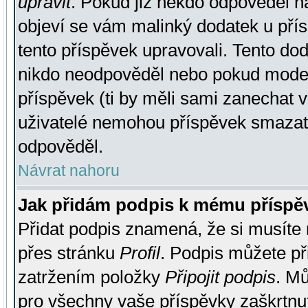
upravit
. Pokud již někdo odpověděl na
objeví se vám malinký dodatek u přísp
tento příspěvek upravovali. Tento do
nikdo neodpověděl nebo pokud moderá
příspěvek (ti by měli sami zanechat v
uživatelé nemohou příspěvek smazat,
odpověděl.
Návrat nahoru
Jak přidám podpis k mému příspě
Přidat podpis znamená, že si musíte n
přes stránku
Profil
. Podpis můžete p
zatržením položky
Připojit podpis
. Mů
pro všechny vaše příspěvky zaškrtnut