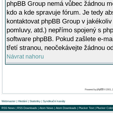
phpBB Group nemá vůbec žádnou moc 
kdo a kde spravuje fórum. Je tedy a
kontaktovat phpBB Group v jakékoliv p
pomluvy, atd.) nepřímo spojený s p
software phpBB. Pokud zašlete e-mai
třetí stranou, neočekávejte žádnou o
Návrat nahoru
phpBB
Powered by
© 2001, 
Webmaster
|
Hledání
|
Statistiky
|
Syndikační kanály
RSS News
|
RSS Downloads
|
Atom News
|
Atom Downloads
|
Plucker Text
|
Plucker Color