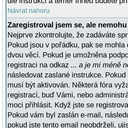
dle instrukcí a téměř ihned budete př
Návrat nahoru
Zaregistroval jsem se, ale nemohu 
Nejprve zkontrolujte, že zadáváte sp
Pokud jsou v pořádku, pak se mohla o
dvou věcí. Pokud je umožněna podpora
registraci na odkaz
... a je mi méně n
následovat zaslané instrukce. Pokud t
musí být aktivován. Některá fóra vyž
registrací, buď Vámi, nebo administr
moci přihlásit. Když jste se registrova
Pokud vám byl zaslán e-mail, násled
pokud jste tento email neobdrželi, uj