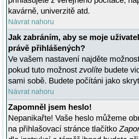
přihlašujete z veřejného počítače, na
kavárně, univerzitě atd.
Návrat nahoru
Jak zabráním, aby se moje uživate
právě přihlášených?
Ve vašem nastavení najděte možnos
pokud tuto možnost
zvolíte
budete vid
sami sobě. Budete počítáni jako skryt
Návrat nahoru
Zapomněl jsem heslo!
Nepanikařte! Vaše heslo můžeme obn
na přihlašovací stránce tlačítko
Zapom