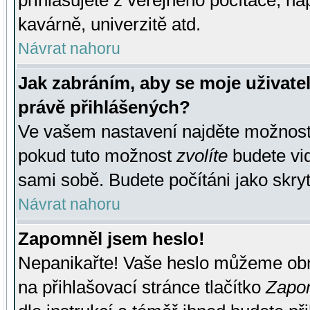
přihlašujete z veřejného počítače, na
kavárně, univerzitě atd.
Návrat nahoru
Jak zabráním, aby se moje uživate
právě přihlášených?
Ve vašem nastavení najděte možnos
pokud tuto možnost
zvolíte
budete vid
sami sobě. Budete počítáni jako skryt
Návrat nahoru
Zapomněl jsem heslo!
Nepanikařte! Vaše heslo můžeme obn
na přihlašovací stránce tlačítko
Zapom