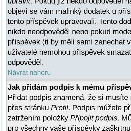
upravit
. Pokud již někdo odpověděl na
objeví se vám malinký dodatek u přísp
tento příspěvek upravovali. Tento do
nikdo neodpověděl nebo pokud moderá
příspěvek (ti by měli sami zanechat v
uživatelé nemohou příspěvek smazat,
odpověděl.
Návrat nahoru
Jak přidám podpis k mému příspě
Přidat podpis znamená, že si musíte n
přes stránku
Profil
. Podpis můžete p
zatržením položky
Připojit podpis
. Mů
pro všechny vaše příspěvky zaškrtnut