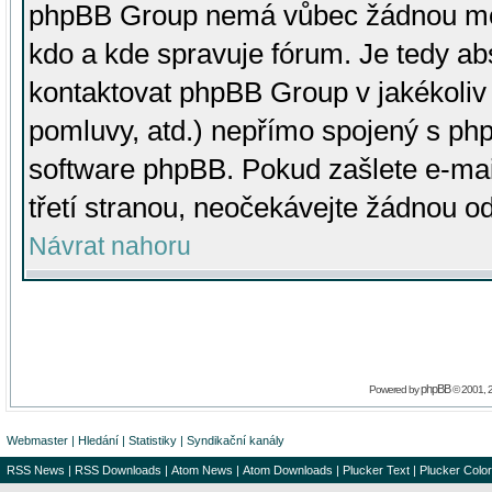
phpBB Group nemá vůbec žádnou moc 
kdo a kde spravuje fórum. Je tedy a
kontaktovat phpBB Group v jakékoliv p
pomluvy, atd.) nepřímo spojený s p
software phpBB. Pokud zašlete e-mai
třetí stranou, neočekávejte žádnou o
Návrat nahoru
phpBB
Powered by
© 2001, 
Webmaster
|
Hledání
|
Statistiky
|
Syndikační kanály
RSS News
|
RSS Downloads
|
Atom News
|
Atom Downloads
|
Plucker Text
|
Plucker Color