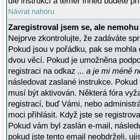
dle instrukcí a téměř ihned budete př
Návrat nahoru
Zaregistroval jsem se, ale nemohu 
Nejprve zkontrolujte, že zadáváte sp
Pokud jsou v pořádku, pak se mohla o
dvou věcí. Pokud je umožněna podpora
registraci na odkaz
... a je mi méně n
následovat zaslané instrukce. Pokud t
musí být aktivován. Některá fóra vyž
registrací, buď Vámi, nebo administr
moci přihlásit. Když jste se registrova
Pokud vám byl zaslán e-mail, násled
pokud jste tento email neobdrželi, uj