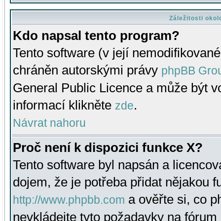
Záležitosti oko
Kdo napsal tento program?
Tento software (v její nemodifikované
chráněn autorskými právy
phpBB Gro
General Public Licence a může být vo
informací klikněte
.
zde
Návrat nahoru
Proč není k dispozici funkce X?
Tento software byl napsán a licenco
dojem, že je potřeba přidat nějakou f
a ověřte si, co 
http://www.phpbb.com
nevkládejte tyto požadavky na fóru