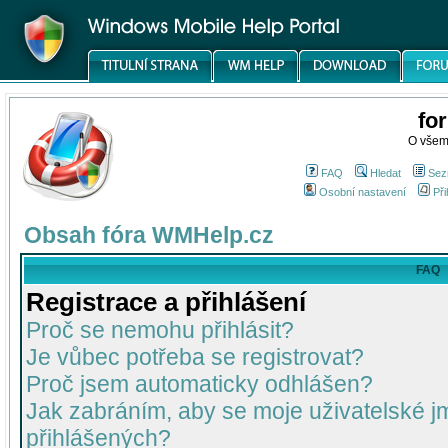
fo
O všem
FAQ
Hledat
Sez
Osobní nastavení
Při
Obsah fóra WMHelp.cz
FAQ
Registrace a přihlášení
Proč se nemohu přihlásit?
Je vůbec potřeba se registrovat?
Proč jsem automaticky odhlášen?
Jak zabráním, aby se moje uživatelské 
přihlášených?