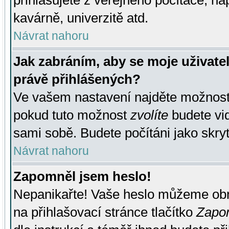
přihlašujete z veřejného počítače, na
kavárně, univerzitě atd.
Návrat nahoru
Jak zabráním, aby se moje uživate
právě přihlášených?
Ve vašem nastavení najděte možnos
pokud tuto možnost
zvolíte
budete vid
sami sobě. Budete počítáni jako skryt
Návrat nahoru
Zapomněl jsem heslo!
Nepanikařte! Vaše heslo můžeme obn
na přihlašovací stránce tlačítko
Zapom