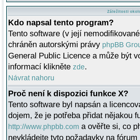
Záležitosti oko
Kdo napsal tento program?
Tento software (v její nemodifikované
chráněn autorskými právy
phpBB Gro
General Public Licence a může být vo
informací klikněte
.
zde
Návrat nahoru
Proč není k dispozici funkce X?
Tento software byl napsán a licenco
dojem, že je potřeba přidat nějakou f
a ověřte si, co 
http://www.phpbb.com
nevkládejte tyto požadavky na fóru