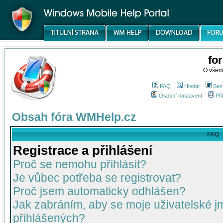
fo
O všem
FAQ
Hledat
Sez
Osobní nastavení
Při
Obsah fóra WMHelp.cz
FAQ
Registrace a přihlášení
Proč se nemohu přihlásit?
Je vůbec potřeba se registrovat?
Proč jsem automaticky odhlášen?
Jak zabráním, aby se moje uživatelské 
přihlášených?