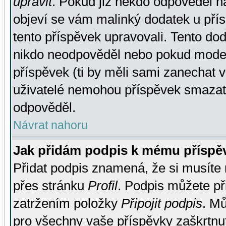
upravit
. Pokud již někdo odpověděl na
objeví se vám malinký dodatek u přísp
tento příspěvek upravovali. Tento do
nikdo neodpověděl nebo pokud moderá
příspěvek (ti by měli sami zanechat v
uživatelé nemohou příspěvek smazat,
odpověděl.
Návrat nahoru
Jak přidám podpis k mému příspě
Přidat podpis znamená, že si musíte n
přes stránku
Profil
. Podpis můžete p
zatržením položky
Připojit podpis
. Mů
pro všechny vaše příspěvky zaškrtnut