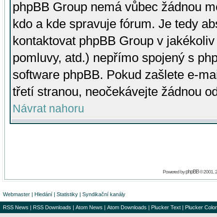
phpBB Group nemá vůbec žádnou moc 
kdo a kde spravuje fórum. Je tedy a
kontaktovat phpBB Group v jakékoliv p
pomluvy, atd.) nepřímo spojený s p
software phpBB. Pokud zašlete e-mai
třetí stranou, neočekávejte žádnou o
Návrat nahoru
phpBB
Powered by
© 2001, 
Webmaster
|
Hledání
|
Statistiky
|
Syndikační kanály
RSS News
|
RSS Downloads
|
Atom News
|
Atom Downloads
|
Plucker Text
|
Plucker Color