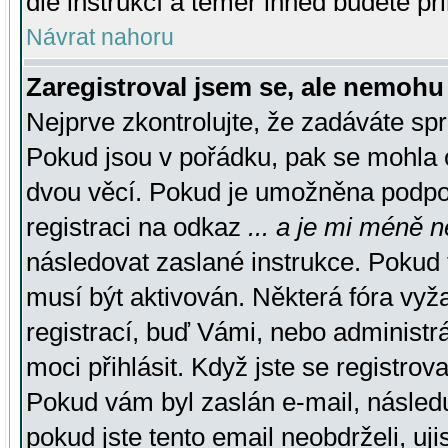
dle instrukcí a téměř ihned budete př
Návrat nahoru
Zaregistroval jsem se, ale nemohu 
Nejprve zkontrolujte, že zadáváte sp
Pokud jsou v pořádku, pak se mohla o
dvou věcí. Pokud je umožněna podpora
registraci na odkaz
... a je mi méně n
následovat zaslané instrukce. Pokud t
musí být aktivován. Některá fóra vyž
registrací, buď Vámi, nebo administr
moci přihlásit. Když jste se registrova
Pokud vám byl zaslán e-mail, násled
pokud jste tento email neobdrželi, uj