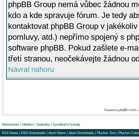
phpBB Group nemá vůbec žádnou moc 
kdo a kde spravuje fórum. Je tedy a
kontaktovat phpBB Group v jakékoliv p
pomluvy, atd.) nepřímo spojený s p
software phpBB. Pokud zašlete e-mai
třetí stranou, neočekávejte žádnou o
Návrat nahoru
phpBB
Powered by
© 2001, 
Webmaster
|
Hledání
|
Statistiky
|
Syndikační kanály
RSS News
|
RSS Downloads
|
Atom News
|
Atom Downloads
|
Plucker Text
|
Plucker Color