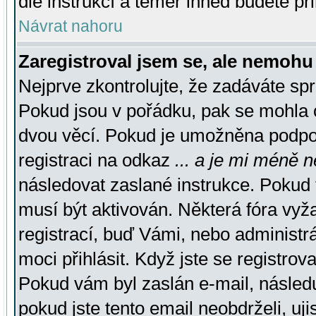
dle instrukcí a téměř ihned budete př
Návrat nahoru
Zaregistroval jsem se, ale nemohu 
Nejprve zkontrolujte, že zadáváte sp
Pokud jsou v pořádku, pak se mohla o
dvou věcí. Pokud je umožněna podpora
registraci na odkaz
... a je mi méně n
následovat zaslané instrukce. Pokud t
musí být aktivován. Některá fóra vyž
registrací, buď Vámi, nebo administr
moci přihlásit. Když jste se registrova
Pokud vám byl zaslán e-mail, násled
pokud jste tento email neobdrželi, uj