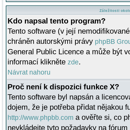
Záležitosti oko
Kdo napsal tento program?
Tento software (v její nemodifikované
chráněn autorskými právy
phpBB Gro
General Public Licence a může být vo
informací klikněte
.
zde
Návrat nahoru
Proč není k dispozici funkce X?
Tento software byl napsán a licenco
dojem, že je potřeba přidat nějakou f
a ověřte si, co 
http://www.phpbb.com
nevkládejte tyto požadavky na fóru