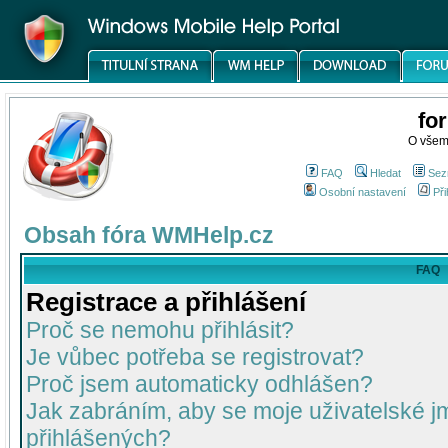
fo
O všem
FAQ
Hledat
Sez
Osobní nastavení
Při
Obsah fóra WMHelp.cz
FAQ
Registrace a přihlášení
Proč se nemohu přihlásit?
Je vůbec potřeba se registrovat?
Proč jsem automaticky odhlášen?
Jak zabráním, aby se moje uživatelské 
přihlášených?