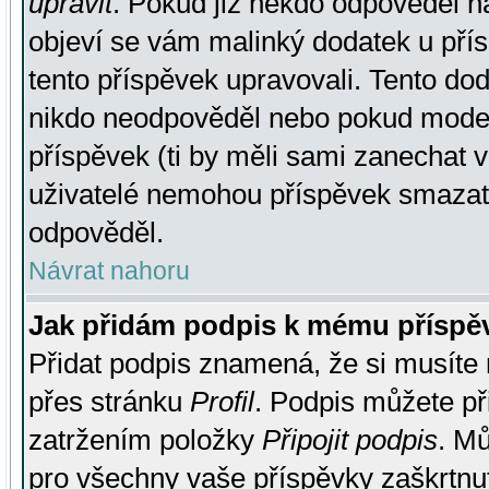
upravit
. Pokud již někdo odpověděl na
objeví se vám malinký dodatek u přísp
tento příspěvek upravovali. Tento do
nikdo neodpověděl nebo pokud moderá
příspěvek (ti by měli sami zanechat v
uživatelé nemohou příspěvek smazat,
odpověděl.
Návrat nahoru
Jak přidám podpis k mému příspě
Přidat podpis znamená, že si musíte n
přes stránku
Profil
. Podpis můžete p
zatržením položky
Připojit podpis
. Mů
pro všechny vaše příspěvky zaškrtnut