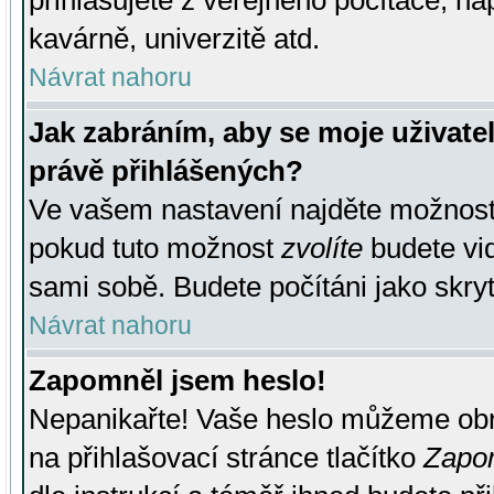
přihlašujete z veřejného počítače, na
kavárně, univerzitě atd.
Návrat nahoru
Jak zabráním, aby se moje uživate
právě přihlášených?
Ve vašem nastavení najděte možnos
pokud tuto možnost
zvolíte
budete vid
sami sobě. Budete počítáni jako skryt
Návrat nahoru
Zapomněl jsem heslo!
Nepanikařte! Vaše heslo můžeme obn
na přihlašovací stránce tlačítko
Zapom