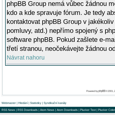
phpBB Group nemá vůbec žádnou moc 
kdo a kde spravuje fórum. Je tedy a
kontaktovat phpBB Group v jakékoliv p
pomluvy, atd.) nepřímo spojený s p
software phpBB. Pokud zašlete e-mai
třetí stranou, neočekávejte žádnou o
Návrat nahoru
phpBB
Powered by
© 2001, 
Webmaster
|
Hledání
|
Statistiky
|
Syndikační kanály
RSS News
|
RSS Downloads
|
Atom News
|
Atom Downloads
|
Plucker Text
|
Plucker Color