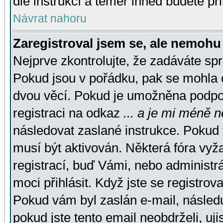
dle instrukcí a téměř ihned budete př
Návrat nahoru
Zaregistroval jsem se, ale nemohu 
Nejprve zkontrolujte, že zadáváte sp
Pokud jsou v pořádku, pak se mohla o
dvou věcí. Pokud je umožněna podpora
registraci na odkaz
... a je mi méně n
následovat zaslané instrukce. Pokud t
musí být aktivován. Některá fóra vyž
registrací, buď Vámi, nebo administr
moci přihlásit. Když jste se registrova
Pokud vám byl zaslán e-mail, násled
pokud jste tento email neobdrželi, uj