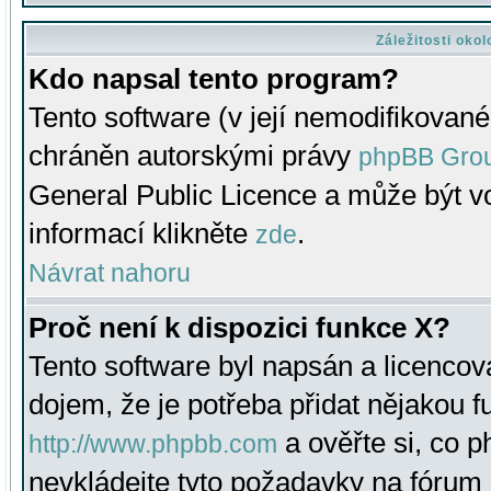
Záležitosti oko
Kdo napsal tento program?
Tento software (v její nemodifikované
chráněn autorskými právy
phpBB Gro
General Public Licence a může být vo
informací klikněte
.
zde
Návrat nahoru
Proč není k dispozici funkce X?
Tento software byl napsán a licenco
dojem, že je potřeba přidat nějakou f
a ověřte si, co 
http://www.phpbb.com
nevkládejte tyto požadavky na fóru