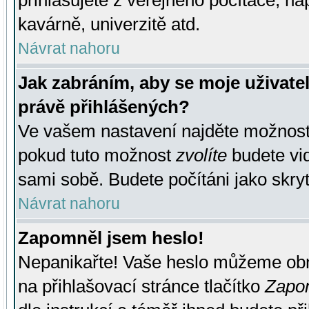
přihlašujete z veřejného počítače, na
kavárně, univerzitě atd.
Návrat nahoru
Jak zabráním, aby se moje uživate
právě přihlášených?
Ve vašem nastavení najděte možnos
pokud tuto možnost
zvolíte
budete vid
sami sobě. Budete počítáni jako skryt
Návrat nahoru
Zapomněl jsem heslo!
Nepanikařte! Vaše heslo můžeme obn
na přihlašovací stránce tlačítko
Zapom