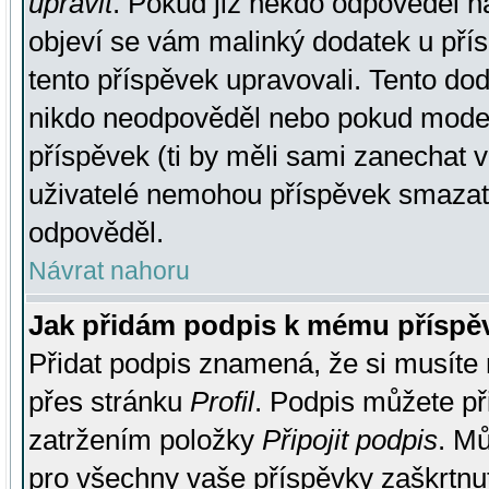
upravit
. Pokud již někdo odpověděl na
objeví se vám malinký dodatek u přísp
tento příspěvek upravovali. Tento do
nikdo neodpověděl nebo pokud moderá
příspěvek (ti by měli sami zanechat v
uživatelé nemohou příspěvek smazat,
odpověděl.
Návrat nahoru
Jak přidám podpis k mému příspě
Přidat podpis znamená, že si musíte n
přes stránku
Profil
. Podpis můžete p
zatržením položky
Připojit podpis
. Mů
pro všechny vaše příspěvky zaškrtnut