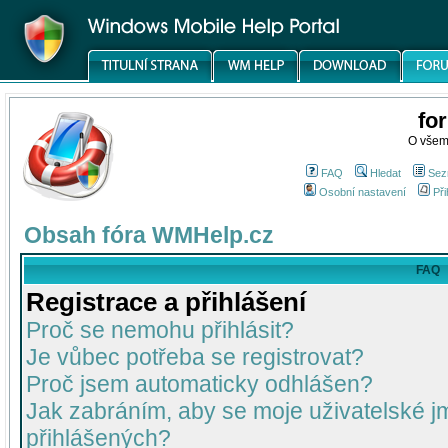
fo
O všem
FAQ
Hledat
Sez
Osobní nastavení
Při
Obsah fóra WMHelp.cz
FAQ
Registrace a přihlášení
Proč se nemohu přihlásit?
Je vůbec potřeba se registrovat?
Proč jsem automaticky odhlášen?
Jak zabráním, aby se moje uživatelské 
přihlášených?