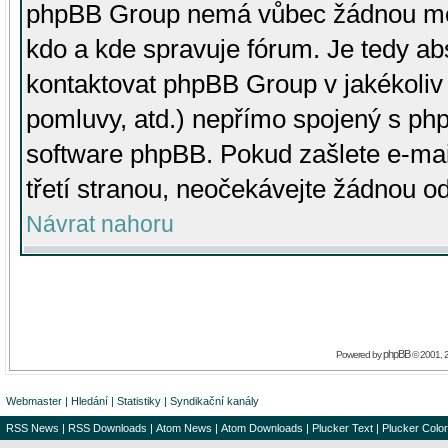
phpBB Group nemá vůbec žádnou moc 
kdo a kde spravuje fórum. Je tedy a
kontaktovat phpBB Group v jakékoliv p
pomluvy, atd.) nepřímo spojený s p
software phpBB. Pokud zašlete e-mai
třetí stranou, neočekávejte žádnou o
Návrat nahoru
phpBB
Powered by
© 2001, 
Webmaster
|
Hledání
|
Statistiky
|
Syndikační kanály
RSS News
|
RSS Downloads
|
Atom News
|
Atom Downloads
|
Plucker Text
|
Plucker Color