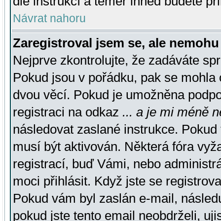
dle instrukcí a téměř ihned budete př
Návrat nahoru
Zaregistroval jsem se, ale nemohu 
Nejprve zkontrolujte, že zadáváte sp
Pokud jsou v pořádku, pak se mohla o
dvou věcí. Pokud je umožněna podpora
registraci na odkaz
... a je mi méně n
následovat zaslané instrukce. Pokud t
musí být aktivován. Některá fóra vyž
registrací, buď Vámi, nebo administr
moci přihlásit. Když jste se registrova
Pokud vám byl zaslán e-mail, násled
pokud jste tento email neobdrželi, uj