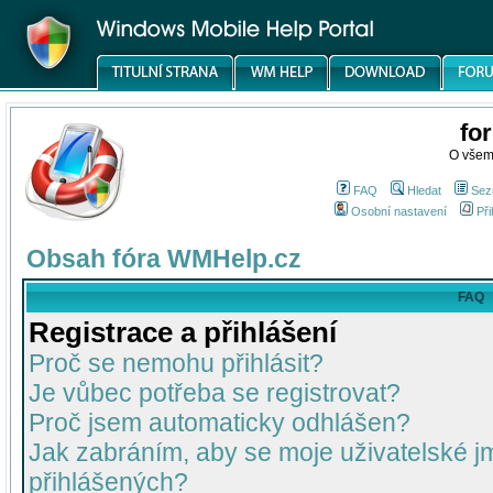
fo
O všem
FAQ
Hledat
Sez
Osobní nastavení
Při
Obsah fóra WMHelp.cz
FAQ
Registrace a přihlášení
Proč se nemohu přihlásit?
Je vůbec potřeba se registrovat?
Proč jsem automaticky odhlášen?
Jak zabráním, aby se moje uživatelské 
přihlášených?