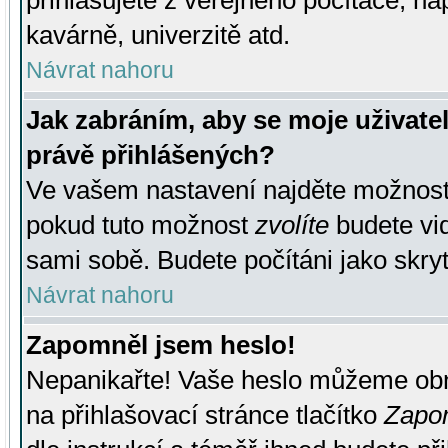
přihlašujete z veřejného počítače, na
kavárně, univerzitě atd.
Návrat nahoru
Jak zabráním, aby se moje uživate
právě přihlášených?
Ve vašem nastavení najděte možnos
pokud tuto možnost
zvolíte
budete vid
sami sobě. Budete počítáni jako skryt
Návrat nahoru
Zapomněl jsem heslo!
Nepanikařte! Vaše heslo můžeme obn
na přihlašovací stránce tlačítko
Zapom