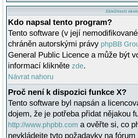
Záležitosti oko
Kdo napsal tento program?
Tento software (v její nemodifikované
chráněn autorskými právy
phpBB Gro
General Public Licence a může být vo
informací klikněte
.
zde
Návrat nahoru
Proč není k dispozici funkce X?
Tento software byl napsán a licenco
dojem, že je potřeba přidat nějakou f
a ověřte si, co 
http://www.phpbb.com
nevkládejte tyto požadavky na fóru