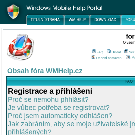
fo
O všem
FAQ
Hledat
Sez
Osobní nastavení
Při
Obsah fóra WMHelp.cz
FAQ
Registrace a přihlášení
Proč se nemohu přihlásit?
Je vůbec potřeba se registrovat?
Proč jsem automaticky odhlášen?
Jak zabráním, aby se moje uživatelské 
přihlášených?