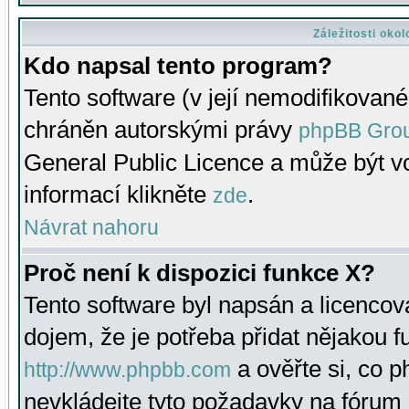
Záležitosti oko
Kdo napsal tento program?
Tento software (v její nemodifikované
chráněn autorskými právy
phpBB Gro
General Public Licence a může být vo
informací klikněte
.
zde
Návrat nahoru
Proč není k dispozici funkce X?
Tento software byl napsán a licenco
dojem, že je potřeba přidat nějakou f
a ověřte si, co 
http://www.phpbb.com
nevkládejte tyto požadavky na fóru