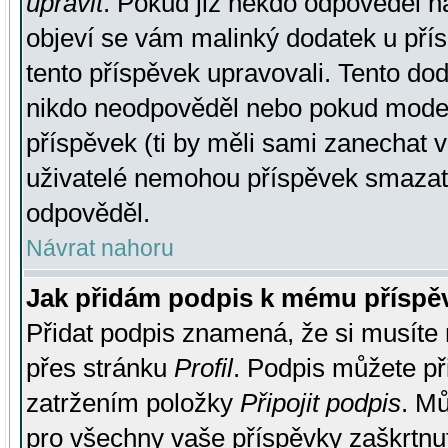
upravit
. Pokud již někdo odpověděl na
objeví se vám malinký dodatek u přísp
tento příspěvek upravovali. Tento do
nikdo neodpověděl nebo pokud moderá
příspěvek (ti by měli sami zanechat v
uživatelé nemohou příspěvek smazat,
odpověděl.
Návrat nahoru
Jak přidám podpis k mému příspě
Přidat podpis znamená, že si musíte n
přes stránku
Profil
. Podpis můžete p
zatržením položky
Připojit podpis
. Mů
pro všechny vaše příspěvky zaškrtnut