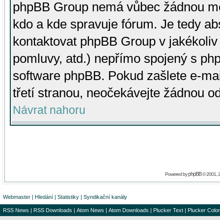
phpBB Group nemá vůbec žádnou moc 
kdo a kde spravuje fórum. Je tedy a
kontaktovat phpBB Group v jakékoliv p
pomluvy, atd.) nepřímo spojený s p
software phpBB. Pokud zašlete e-mai
třetí stranou, neočekávejte žádnou o
Návrat nahoru
phpBB
Powered by
© 2001, 
Webmaster
|
Hledání
|
Statistiky
|
Syndikační kanály
RSS News
|
RSS Downloads
|
Atom News
|
Atom Downloads
|
Plucker Text
|
Plucker Color