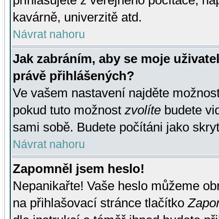
přihlašujete z veřejného počítače, na
kavárně, univerzitě atd.
Návrat nahoru
Jak zabráním, aby se moje uživate
právě přihlášených?
Ve vašem nastavení najděte možnos
pokud tuto možnost
zvolíte
budete vid
sami sobě. Budete počítáni jako skryt
Návrat nahoru
Zapomněl jsem heslo!
Nepanikařte! Vaše heslo můžeme obn
na přihlašovací stránce tlačítko
Zapom