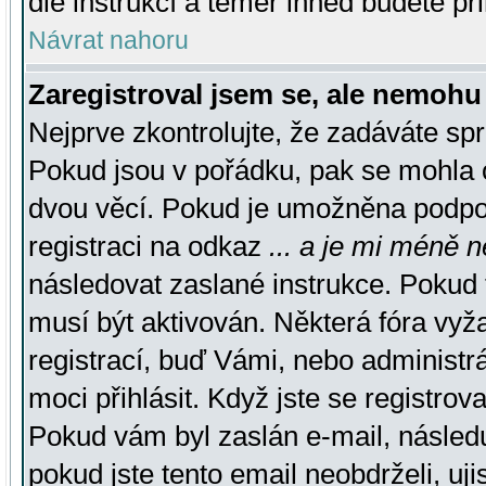
dle instrukcí a téměř ihned budete př
Návrat nahoru
Zaregistroval jsem se, ale nemohu 
Nejprve zkontrolujte, že zadáváte sp
Pokud jsou v pořádku, pak se mohla o
dvou věcí. Pokud je umožněna podpora
registraci na odkaz
... a je mi méně n
následovat zaslané instrukce. Pokud t
musí být aktivován. Některá fóra vyž
registrací, buď Vámi, nebo administr
moci přihlásit. Když jste se registrova
Pokud vám byl zaslán e-mail, násled
pokud jste tento email neobdrželi, uj