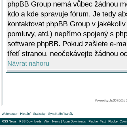
phpBB Group nemá vůbec žádnou moc 
kdo a kde spravuje fórum. Je tedy a
kontaktovat phpBB Group v jakékoliv p
pomluvy, atd.) nepřímo spojený s p
software phpBB. Pokud zašlete e-mai
třetí stranou, neočekávejte žádnou o
Návrat nahoru
phpBB
Powered by
© 2001, 
Webmaster
|
Hledání
|
Statistiky
|
Syndikační kanály
RSS News
|
RSS Downloads
|
Atom News
|
Atom Downloads
|
Plucker Text
|
Plucker Color