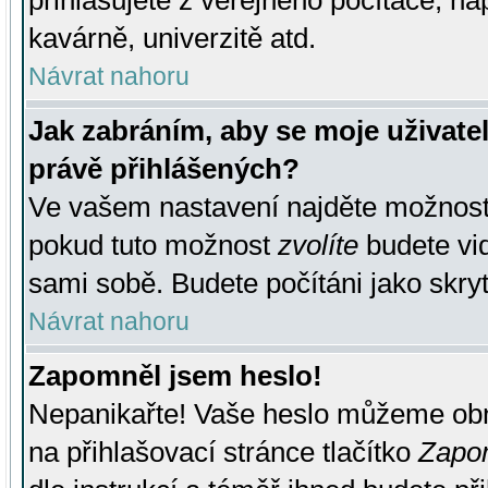
přihlašujete z veřejného počítače, na
kavárně, univerzitě atd.
Návrat nahoru
Jak zabráním, aby se moje uživate
právě přihlášených?
Ve vašem nastavení najděte možnos
pokud tuto možnost
zvolíte
budete vid
sami sobě. Budete počítáni jako skryt
Návrat nahoru
Zapomněl jsem heslo!
Nepanikařte! Vaše heslo můžeme obn
na přihlašovací stránce tlačítko
Zapom