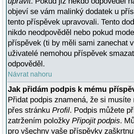
upravit
. Pokud již někdo odpověděl na
objeví se vám malinký dodatek u přísp
tento příspěvek upravovali. Tento do
nikdo neodpověděl nebo pokud moderá
příspěvek (ti by měli sami zanechat v
uživatelé nemohou příspěvek smazat,
odpověděl.
Návrat nahoru
Jak přidám podpis k mému příspě
Přidat podpis znamená, že si musíte n
přes stránku
Profil
. Podpis můžete p
zatržením položky
Připojit podpis
. Mů
pro všechny vaše příspěvky zaškrtnut