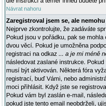
dle instrukcí a téměř ihned budete př
Návrat nahoru
Zaregistroval jsem se, ale nemohu 
Nejprve zkontrolujte, že zadáváte sp
Pokud jsou v pořádku, pak se mohla o
dvou věcí. Pokud je umožněna podpora
registraci na odkaz
... a je mi méně n
následovat zaslané instrukce. Pokud t
musí být aktivován. Některá fóra vyž
registrací, buď Vámi, nebo administr
moci přihlásit. Když jste se registrova
Pokud vám byl zaslán e-mail, násled
pokud jste tento email neobdrželi, uj