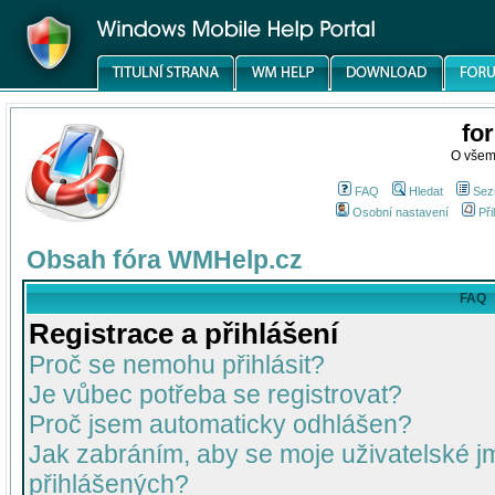
fo
O všem
FAQ
Hledat
Sez
Osobní nastavení
Při
Obsah fóra WMHelp.cz
FAQ
Registrace a přihlášení
Proč se nemohu přihlásit?
Je vůbec potřeba se registrovat?
Proč jsem automaticky odhlášen?
Jak zabráním, aby se moje uživatelské 
přihlášených?