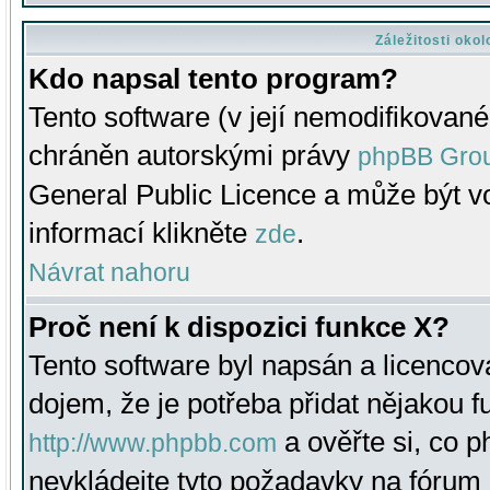
Záležitosti oko
Kdo napsal tento program?
Tento software (v její nemodifikované
chráněn autorskými právy
phpBB Gro
General Public Licence a může být vo
informací klikněte
.
zde
Návrat nahoru
Proč není k dispozici funkce X?
Tento software byl napsán a licenco
dojem, že je potřeba přidat nějakou f
a ověřte si, co 
http://www.phpbb.com
nevkládejte tyto požadavky na fóru