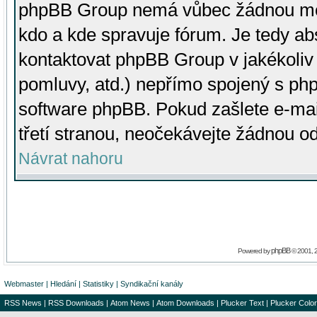
phpBB Group nemá vůbec žádnou moc 
kdo a kde spravuje fórum. Je tedy a
kontaktovat phpBB Group v jakékoliv p
pomluvy, atd.) nepřímo spojený s p
software phpBB. Pokud zašlete e-mai
třetí stranou, neočekávejte žádnou o
Návrat nahoru
phpBB
Powered by
© 2001, 
Webmaster
|
Hledání
|
Statistiky
|
Syndikační kanály
RSS News
|
RSS Downloads
|
Atom News
|
Atom Downloads
|
Plucker Text
|
Plucker Color