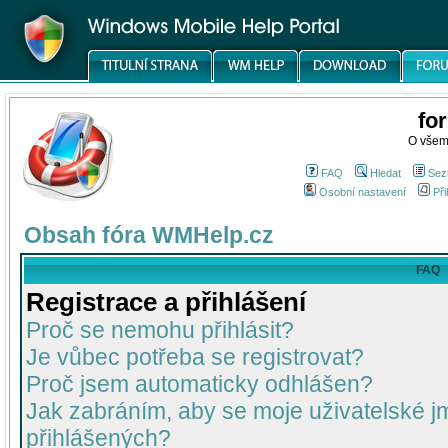
fo
O všem
FAQ
Hledat
Sez
Osobní nastavení
Při
Obsah fóra WMHelp.cz
FAQ
Registrace a přihlášení
Proč se nemohu přihlásit?
Je vůbec potřeba se registrovat?
Proč jsem automaticky odhlášen?
Jak zabráním, aby se moje uživatelské 
přihlášených?