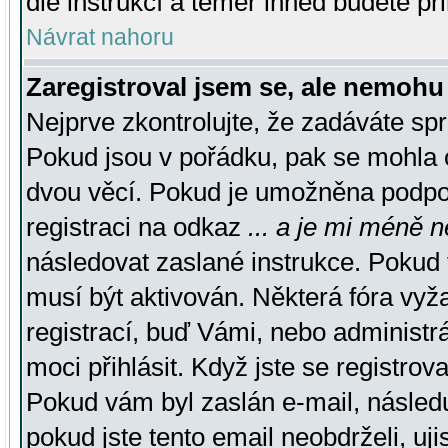
dle instrukcí a téměř ihned budete př
Návrat nahoru
Zaregistroval jsem se, ale nemohu 
Nejprve zkontrolujte, že zadáváte sp
Pokud jsou v pořádku, pak se mohla o
dvou věcí. Pokud je umožněna podpora
registraci na odkaz
... a je mi méně n
následovat zaslané instrukce. Pokud t
musí být aktivován. Některá fóra vyž
registrací, buď Vámi, nebo administr
moci přihlásit. Když jste se registrova
Pokud vám byl zaslán e-mail, násled
pokud jste tento email neobdrželi, uj