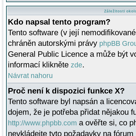
Záležitosti oko
Kdo napsal tento program?
Tento software (v její nemodifikované
chráněn autorskými právy
phpBB Gro
General Public Licence a může být vo
informací klikněte
.
zde
Návrat nahoru
Proč není k dispozici funkce X?
Tento software byl napsán a licenco
dojem, že je potřeba přidat nějakou f
a ověřte si, co 
http://www.phpbb.com
nevkládejte tyto požadavky na fóru