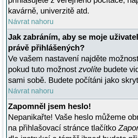
přihlašujete z veřejného počítače, na
kavárně, univerzitě atd.
Návrat nahoru
Jak zabráním, aby se moje uživate
právě přihlášených?
Ve vašem nastavení najděte možnos
pokud tuto možnost
zvolíte
budete vid
sami sobě. Budete počítáni jako skryt
Návrat nahoru
Zapomněl jsem heslo!
Nepanikařte! Vaše heslo můžeme obn
na přihlašovací stránce tlačítko
Zapom