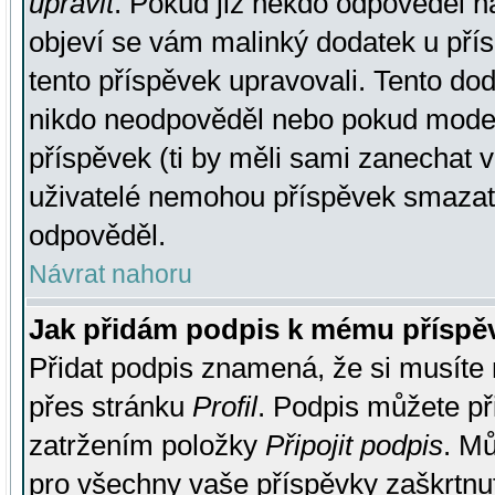
upravit
. Pokud již někdo odpověděl na
objeví se vám malinký dodatek u přísp
tento příspěvek upravovali. Tento do
nikdo neodpověděl nebo pokud moderá
příspěvek (ti by měli sami zanechat v
uživatelé nemohou příspěvek smazat,
odpověděl.
Návrat nahoru
Jak přidám podpis k mému příspě
Přidat podpis znamená, že si musíte n
přes stránku
Profil
. Podpis můžete p
zatržením položky
Připojit podpis
. Mů
pro všechny vaše příspěvky zaškrtnut