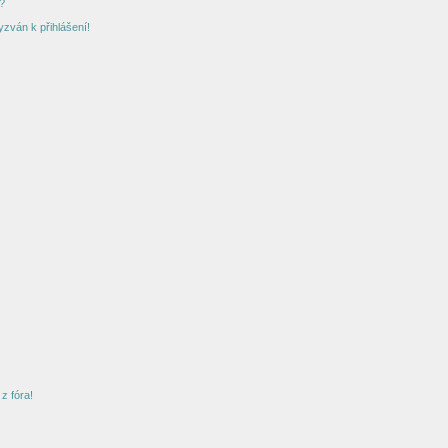
?
yzván k přihlášení!
z fóra!