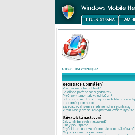
Obsah fóra WMHelp.cz
Registrace a přihlášení
Proč se nemohu přihlásit?
Je vůbec potřeba se registrovat?
Proč jsem automaticky odhlášen?
Jak zabráním, aby se moje uživatelské jméno ob
Zapomněl jsem heslo!
Zaregistroval jsem se, ale nemohu se přihlásit!
V minulosti jsem se zaregistroval, ovšem nyní se 
Uživatelská nastavení
Jak změním svoje nastavení?
Časy jsou špatně!
Změnil jsem časové pásmo, ale je to stále špatně
Můj jazyk není na seznamu!