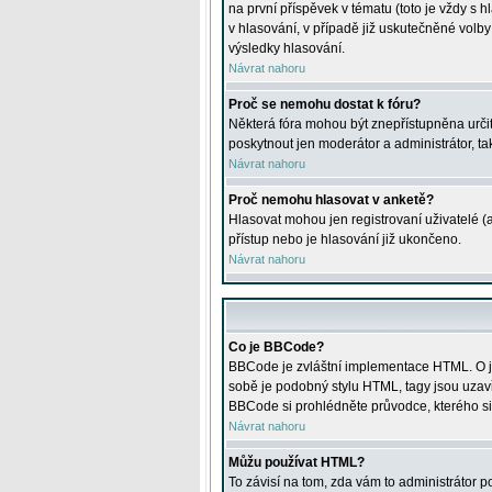
na první příspěvek v tématu (toto je vždy 
v hlasování, v případě již uskutečněné volb
výsledky hlasování.
Návrat nahoru
Proč se nemohu dostat k fóru?
Některá fóra mohou být znepřístupněna určitý
poskytnout jen moderátor a administrátor, tak
Návrat nahoru
Proč nemohu hlasovat v anketě?
Hlasovat mohou jen registrovaní uživatelé (
přístup nebo je hlasování již ukončeno.
Návrat nahoru
Co je BBCode?
BBCode je zvláštní implementace HTML. O je
sobě je podobný stylu HTML, tagy jsou uzavřen
BBCode si prohlédněte průvodce, kterého si
Návrat nahoru
Můžu používat HTML?
To závisí na tom, zda vám to administrátor po