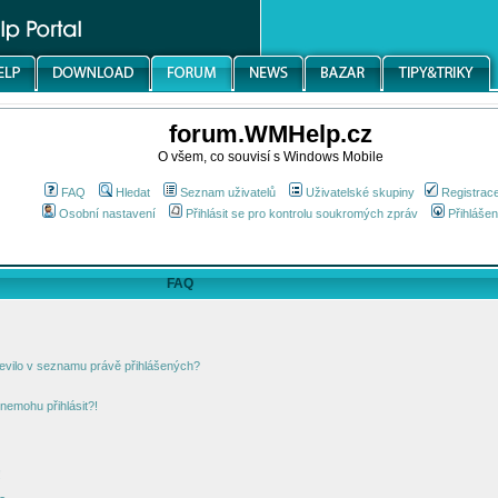
forum.WMHelp.cz
O všem, co souvisí s Windows Mobile
FAQ
Hledat
Seznam uživatelů
Uživatelské skupiny
Registrac
Osobní nastavení
Přihlásit se pro kontrolu soukromých zpráv
Přihlášen
FAQ
jevilo v seznamu právě přihlášených?
nemohu přihlásit?!
!