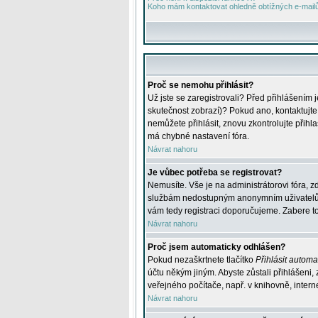
Koho mám kontaktovat ohledně obtížných e-mailů 
Proč se nemohu přihlásit?
Už jste se zaregistrovali? Před přihlášením 
skutečnost zobrazí)? Pokud ano, kontaktujte a
nemůžete přihlásit, znovu zkontrolujte přih
má chybné nastavení fóra.
Návrat nahoru
Je vůbec potřeba se registrovat?
Nemusíte. Vše je na administrátorovi fóra, z
službám nedostupným anonymním uživatelům, j
vám tedy registraci doporučujeme. Zabere to 
Návrat nahoru
Proč jsem automaticky odhlášen?
Pokud nezaškrtnete tlačítko
Přihlásit automat
účtu někým jiným. Abyste zůstali přihlášeni,
veřejného počítače, např. v knihovně, intern
Návrat nahoru