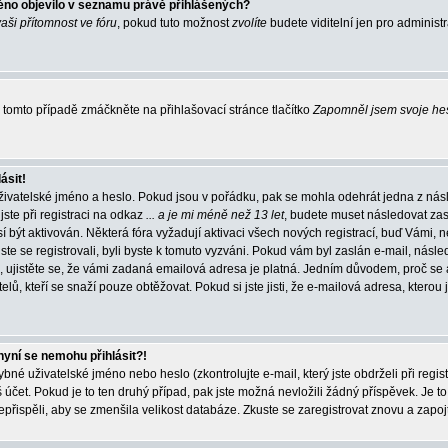
éno objevilo v seznamu právě přihlášených?
vaši přítomnost ve fóru
, pokud tuto možnost
zvolíte
budete viditelní jen pro administ
tomto případě zmáčkněte na přihlašovací stránce tlačítko
Zapomněl jsem svoje he
ásit!
živatelské jméno a heslo. Pokud jsou v pořádku, pak se mohla odehrát jedna z násl
ste při registraci na odkaz
... a je mi méně než 13 let
, budete muset následovat zas
í být aktivován. Některá fóra vyžadují aktivaci všech nových registrací, buď Vámi,
jste se registrovali, byli byste k tomuto vyzváni. Pokud vám byl zaslán e-mail, násle
, ujistěte se, že vámi zadaná emailová adresa je platná. Jedním důvodem, proč se 
elů, kteří se snaží pouze obtěžovat. Pokud si jste jisti, že e-mailová adresa, kterou j
nyní se nemohu přihlásit?!
né uživatelské jméno nebo heslo (zkontrolujte e-mail, který jste obdrželi při regis
čet. Pokud je to ten druhý případ, pak jste možná nevložili žádný příspěvek. Je to
nepřispěli, aby se zmenšila velikost databáze. Zkuste se zaregistrovat znovu a zapoj