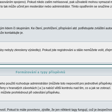
s hlasováním spojeno). Pokud nikdo zatím nehlasoval, pak uživatelé mohou vymazat
y to tak může učinit jen moderátor nebo administrátor. Tímto opatřením se snažíme z
m lidem či skupinám. Ke čtení, prohlížení, přispívání atd. potřebujete zvláštní auto
že kontaktujte je.
aby nebyly zkresleny výsledky). Pokud jste registrováni a stále nemůžete volit, zř
Formátování a typy příspěvků
ho použití rozhoduje administrátor (můžete toto nepovolit pro jednotlivé příspěv
y v hranatých závorkách [ a ] a nabízí větší kontrolu nad tím, co a jak se zobrazí. 
 můžete prohlédnout při odesílání příspěvku.
volí. Pokud to máte povoleno, zjistíte, že jen některé tagy fungují, což je
bezpečnos