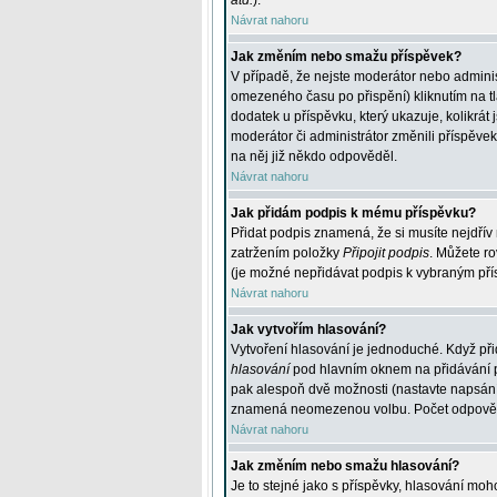
atd.
).
Návrat nahoru
Jak změním nebo smažu příspěvek?
V případě, že nejste moderátor nebo adminis
omezeného času po přispění) kliknutím na t
dodatek u příspěvku, který ukazuje, kolikrá
moderátor či administrátor změnili příspěve
na něj již někdo odpověděl.
Návrat nahoru
Jak přidám podpis k mému příspěvku?
Přidat podpis znamená, že si musíte nejdřív 
zatržením položky
Připojit podpis
. Můžete ro
(je možné nepřidávat podpis k vybraným pří
Návrat nahoru
Jak vytvořím hlasování?
Vytvoření hlasování je jednoduché. Když při
hlasování
pod hlavním oknem na přidávání př
pak alespoň dvě možnosti (nastavte napsán
znamená neomezenou volbu. Počet odpovědí, 
Návrat nahoru
Jak změním nebo smažu hlasování?
Je to stejné jako s příspěvky, hlasování m