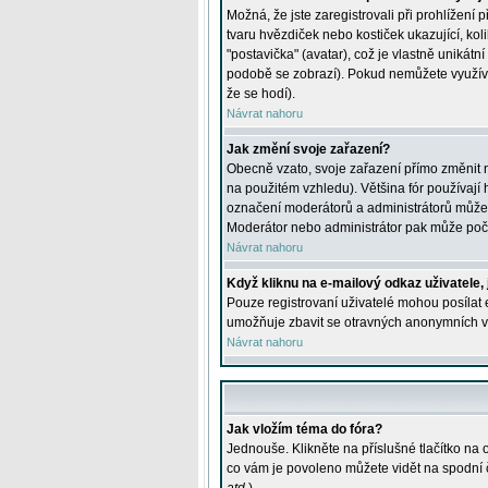
Možná, že jste zaregistrovali při prohlížení
tvaru hvězdiček nebo kostiček ukazující, kol
"postavička" (avatar), což je vlastně unikátn
podobě se zobrazí). Pokud nemůžete využívat 
že se hodí).
Návrat nahoru
Jak změní svoje zařazení?
Obecně vzato, svoje zařazení přímo změnit 
na použitém vzhledu). Většina fór používají h
označení moderátorů a administrátorů může m
Moderátor nebo administrátor pak může počet
Návrat nahoru
Když kliknu na e-mailový odkaz uživatele,
Pouze registrovaní uživatelé mohou posílat e
umožňuje zbavit se otravných anonymních vzk
Návrat nahoru
Jak vložím téma do fóra?
Jednouše. Klikněte na příslušné tlačítko na
co vám je povoleno můžete vidět na spodní 