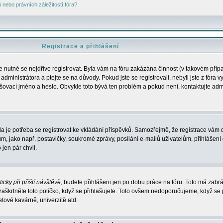
nebo právních záležitostí fóra?
Registrace a přihlášení
je nutné se nejdříve registrovat. Byla vám na fóru zakázána činnost (v takovém příp
dministrátora a ptejte se na důvody. Pokud jste se registrovali, nebyli jste z fóra v
lašovací jméno a heslo. Obvykle toto bývá ten problém a pokud není, kontaktujte ad
da je potřeba se registrovat ke vkládání příspěvků. Samozřejmě, že registrace vám d
ako např. postavičky, soukromé zprávy, posílání e-mailů uživatelům, přihlášení d
jen pár chvil.
icky při příští návštěvě
, budete přihlášeni jen po dobu práce na fóru. Toto má zabrá
 zaškrtněte toto políčko, když se přihlašujete. Toto ovšem nedoporučujeme, když se 
etové kavárně, univerzitě atd.