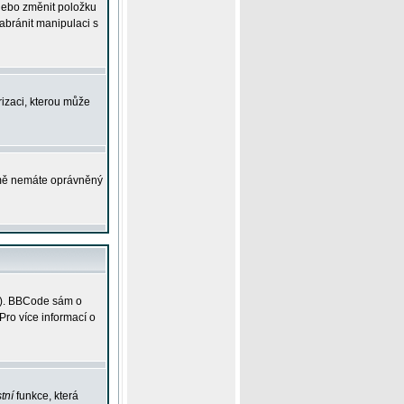
 nebo změnit položku
abránit manipulaci s
rizaci, kterou může
ejmě nemáte oprávněný
ky). BBCode sám o
Pro více informací o
tní
funkce, která