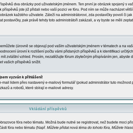
 příspěvků dva obrázky pod uživatelským jménem. Ten první je obrázek spojený s vaš
ik příspěvků jste již přidali nebo vaší pozici ve fóru. Pod ním se může nacházet vět
í obrázek každého uživatele. Záleží na administrátorovi, zda postavičky povolí či jak 
postavičky, pak právě tehdy toto administrátoři zakázali, a vy byste se měli zepta
nemůžete (úrovně se objevují pod vaším uživatelským jménem v tématech a na vaše
odnocení úrovní k rozlišení počtu vámi přidaných příspěvků a k identifikaci určitých
ít zvláštní vzhled. Prosím, nezatěžujte fórum zbytečným přispíváním jen, abyste d
 vašich příspěvků snížit.
 jsem vyzván k přihlášení!
-mail lidem přes nastavený e-mailový formulář (pokud administrátor tuto možnost po
azů a robotů, které sbírají e-mailové adresy.
Vkládání příspěvků
 obrazovce fóra nebo tématu. Možná bude nutné se registrovat, než budete moci přis
části fóra nebo tématu (Např.
Můžete přidat nová téma do tohoto fóra, Můžete hlasov