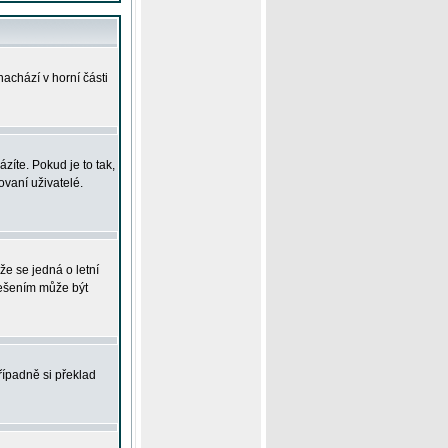
achází v horní části
íte. Pokud je to tak,
vaní uživatelé.
že se jedná o letní
Řešením může být
řípadně si překlad