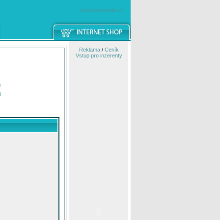
windowsmobile.cz
Reklama
/
Ceník
Vstup pro inzerenty
e
í