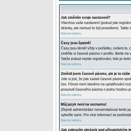
Jak změním svoje nastavení?
Všechna vaše nastavení (pokud jste registro
stránky, ale nemusí to být pravidlem). Takto
Návrat nahoru
Časy jsou špatně!
Časy jsou téměř vždy v pořádku, ovšem to, c
změňte si časové pásmo v profilu. Berte na
Takže pokud nejste registrováni, toto je dobr
Návrat nahoru
Změnil jsem časové pásmo, ale je to stále
Jste si jisti, že jste zadali časové pásmo sp
čas. Fórum není stavěno na uplatňování roz
posunutí časového pásma o jednu hodinu po 
Návrat nahoru
Můj jazyk není na seznamu!
Zřejmě administrátor nenainstaloval tento jaz
vytvořte sami. Pro více informací se podívej
Návrat nahoru
Jak zobrazím obrázek pod uživatelským 