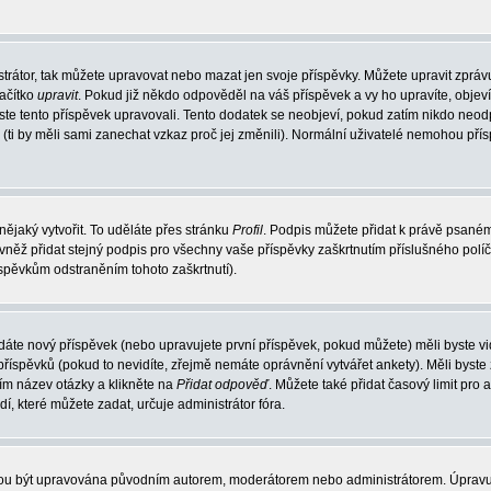
trátor, tak můžete upravovat nebo mazat jen svoje příspěvky. Můžete upravit zpráv
lačítko
upravit
. Pokud již někdo odpověděl na váš příspěvek a vy ho upravíte, objev
t jste tento příspěvek upravovali. Tento dodatek se neobjeví, pokud zatím nikdo ne
k (ti by měli sami zanechat vzkaz proč jej změnili). Normální uživatelé nemohou př
nějaký vytvořit. To uděláte přes stránku
Profil
. Podpis můžete přidat k právě psané
vněž přidat stejný podpis pro všechny vaše příspěvky zaškrtnutím příslušného políč
spěvkům odstraněním tohoto zaškrtnutí).
dáte nový příspěvek (nebo upravujete první příspěvek, pokud můžete) měli byste vid
íspěvků (pokud to nevidíte, zřejmě nemáte oprávnění vytvářet ankety). Měli byste
ím název otázky a klikněte na
Přidat odpověď
. Můžete také přidat časový limit pro 
které můžete zadat, určuje administrátor fóra.
ohou být upravována původním autorem, moderátorem nebo administrátorem. Úpravu 