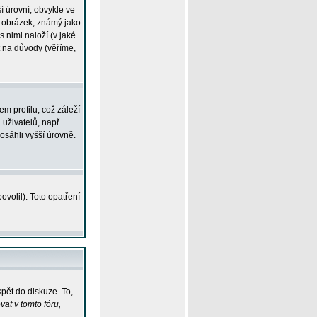
í úrovní, obvykle ve
ší obrázek, známý jako
s nimi naloží (v jaké
t na důvody (věříme,
m profilu, což záleží
 uživatelů, např.
osáhli vyšší úrovně.
volil). Toto opatření
pět do diskuze. To,
at v tomto fóru,