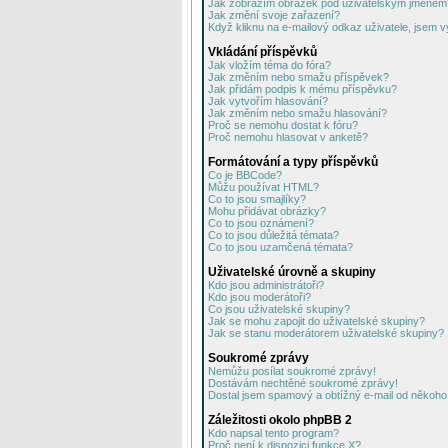
Jak zobrazím obrázek pod uživatelským jménem
Jak změní svoje zařazení?
Když kliknu na e-mailový odkaz uživatele, jsem v
Vkládání příspěvků
Jak vložím téma do fóra?
Jak změním nebo smažu příspěvek?
Jak přidám podpis k mému příspěvku?
Jak vytvořím hlasování?
Jak změním nebo smažu hlasování?
Proč se nemohu dostat k fóru?
Proč nemohu hlasovat v anketě?
Formátování a typy příspěvků
Co je BBCode?
Můžu používat HTML?
Co to jsou smajlíky?
Mohu přidávat obrázky?
Co to jsou oznámení?
Co to jsou důležitá témata?
Co to jsou uzamčená témata?
Uživatelské úrovně a skupiny
Kdo jsou administrátoři?
Kdo jsou moderátoři?
Co jsou uživatelské skupiny?
Jak se mohu zapojit do uživatelské skupiny?
Jak se stanu moderátorem uživatelské skupiny?
Soukromé zprávy
Nemůžu posílat soukromé zprávy!
Dostávám nechtěné soukromé zprávy!
Dostal jsem spamový a obtížný e-mail od někoho 
Záležitosti okolo phpBB 2
Kdo napsal tento program?
Proč není k dispozici funkce X?