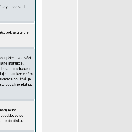
rátory nebo sami
slo
, pokračujte dle
edujících dvou věcí.
lané instrukce.
 nebo administrátorem
dujte instrukce v něm
aktivace používá, je
ste použili je platná,
traci) nebo
 obvyklé, že se
te se do diskuzí.