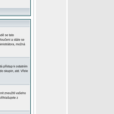
adě se tato
yloučeni a stále se
ministrátora, možná
á přístup k ostatním
o skupin, atd. Vřele
nit zneužití vašeho
přihlašujete z