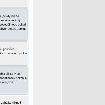
u (někdy jen do
í se vám malinký
odpověděl nebo pokud
íspěvek smazat, pokud
mu příspěvku
ka v nastavení profilu
ět tlačítko
Přidat
 zadat název ankety a
anketu, kde 0
zahájíte kliknutím