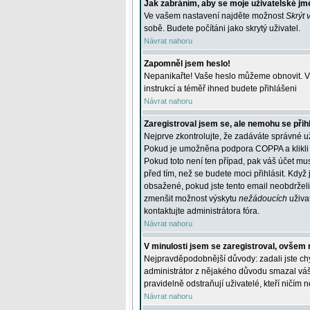
Jak zabráním, aby se moje uživatelské jm
Ve vašem nastavení najděte možnost
Skrýt 
sobě. Budete počítáni jako skrytý uživatel.
Návrat nahoru
Zapomněl jsem heslo!
Nepanikařte! Vaše heslo můžeme obnovit. V 
instrukcí a téměř ihned budete přihlášeni
Návrat nahoru
Zaregistroval jsem se, ale nemohu se přihl
Nejprve zkontrolujte, že zadáváte správné u
Pokud je umožněna podpora COPPA a klikli j
Pokud toto není ten případ, pak váš účet mus
před tím, než se budete moci přihlásit. Když 
obsažené, pokud jste tento email neobdrželi
zmenšit možnost výskytu
nežádoucích
uživat
kontaktujte administrátora fóra.
Návrat nahoru
V minulosti jsem se zaregistroval, ovšem 
Nejpravděpodobnější důvody: zadali jste chyb
administrátor z nějakého důvodu smazal váš ú
pravidelně odstraňují uživatelé, kteří ničím 
Návrat nahoru