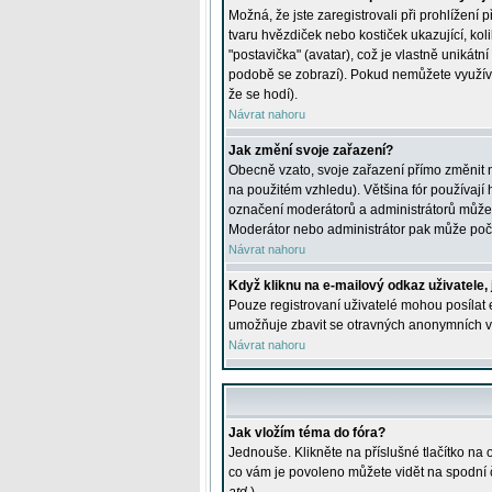
Možná, že jste zaregistrovali při prohlížení
tvaru hvězdiček nebo kostiček ukazující, kol
"postavička" (avatar), což je vlastně unikátn
podobě se zobrazí). Pokud nemůžete využívat 
že se hodí).
Návrat nahoru
Jak změní svoje zařazení?
Obecně vzato, svoje zařazení přímo změnit 
na použitém vzhledu). Většina fór používají h
označení moderátorů a administrátorů může m
Moderátor nebo administrátor pak může počet
Návrat nahoru
Když kliknu na e-mailový odkaz uživatele,
Pouze registrovaní uživatelé mohou posílat e
umožňuje zbavit se otravných anonymních vzk
Návrat nahoru
Jak vložím téma do fóra?
Jednouše. Klikněte na příslušné tlačítko na
co vám je povoleno můžete vidět na spodní 