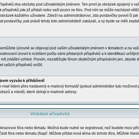
 příspěvků dva obrázky pod uživatelským jménem. Ten první je obrázek spojený s vaš
ik příspěvků jste již přidali nebo vaší pozici ve fóru. Pod ním se může nacházet vět
í obrázek každého uživatele. Záleží na administrátorovi, zda postavičky povolí či jak 
postavičky, pak právě tehdy toto administrátoři zakázali, a vy byste se měli zepta
nemůžete (úrovně se objevují pod vaším uživatelským jménem v tématech a na vaše
odnocení úrovní k rozlišení počtu vámi přidaných příspěvků a k identifikaci určitých
ít zvláštní vzhled. Prosím, nezatěžujte fórum zbytečným přispíváním jen, abyste d
 vašich příspěvků snížit.
 jsem vyzván k přihlášení!
-mail lidem přes nastavený e-mailový formulář (pokud administrátor tuto možnost po
azů a robotů, které sbírají e-mailové adresy.
Vkládání příspěvků
 obrazovce fóra nebo tématu. Možná bude nutné se registrovat, než budete moci přis
části fóra nebo tématu (Např.
Můžete přidat nová téma do tohoto fóra, Můžete hlasov