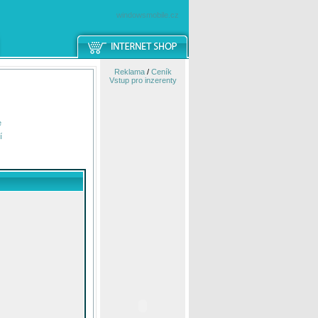
windowsmobile.cz
Reklama
/
Ceník
Vstup pro inzerenty
e
í