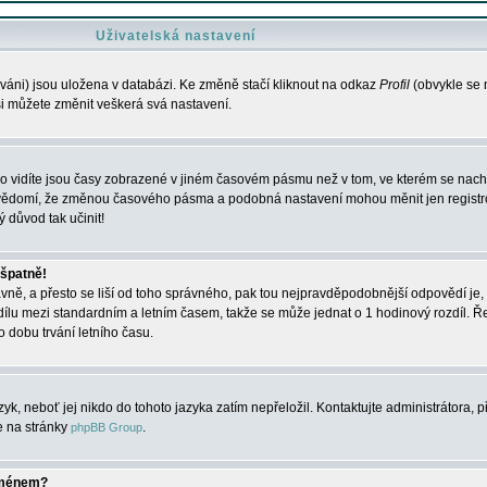
Uživatelská nastavení
váni) jsou uložena v databázi. Ke změně stačí kliknout na odkaz
Profil
(obvykle se n
 si můžete změnit veškerá svá nastavení.
o vidíte jsou časy zobrazené v jiném časovém pásmu než v tom, ve kterém se nacház
 vědomí, že změnou časového pásma a podobná nastavení mohou měnit jen registro
ý důvod tak učinit!
 špatně!
rávně, a přesto se liší od toho správného, pak tou nejpravděpodobnější odpovědí je, 
dílu mezi standardním a letním časem, takže se může jednat o 1 hodinový rozdíl. 
dobu trvání letního času.
yk, neboť jej nikdo do tohoto jazyka zatím nepřeložil. Kontaktujte administrátora, p
te na stránky
.
phpBB Group
jménem?