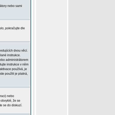
rátory nebo sami
slo
, pokračujte dle
edujících dvou věcí.
lané instrukce.
 nebo administrátorem
dujte instrukce v něm
aktivace používá, je
ste použili je platná,
traci) nebo
 obvyklé, že se
te se do diskuzí.