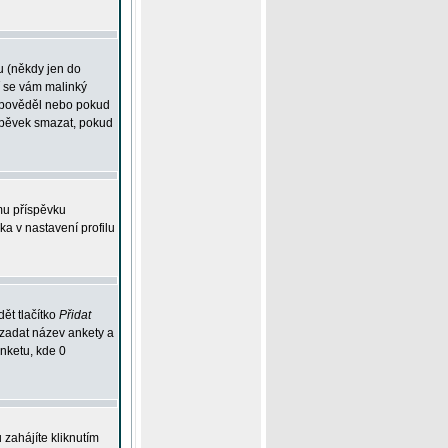
u (někdy jen do
í se vám malinký
odpověděl nebo pokud
íspěvek smazat, pokud
mu příspěvku
ka v nastavení profilu
ět tlačítko
Přidat
 zadat název ankety a
anketu, kde 0
zahájíte kliknutím