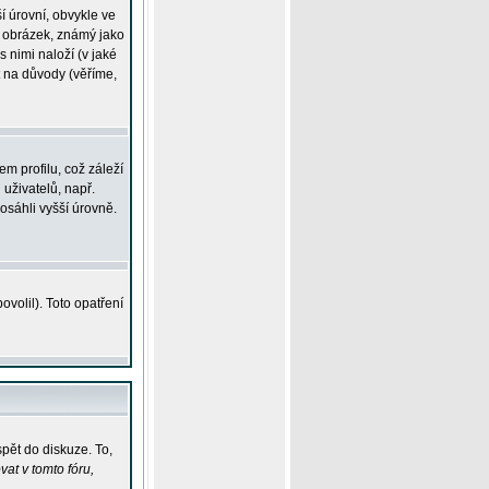
í úrovní, obvykle ve
ší obrázek, známý jako
s nimi naloží (v jaké
t na důvody (věříme,
m profilu, což záleží
 uživatelů, např.
osáhli vyšší úrovně.
volil). Toto opatření
pět do diskuze. To,
at v tomto fóru,