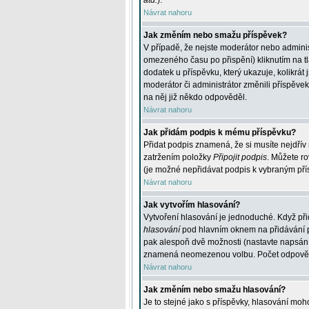
atd.
).
Návrat nahoru
Jak změním nebo smažu příspěvek?
V případě, že nejste moderátor nebo adminis
omezeného času po přispění) kliknutím na t
dodatek u příspěvku, který ukazuje, kolikrá
moderátor či administrátor změnili příspěve
na něj již někdo odpověděl.
Návrat nahoru
Jak přidám podpis k mému příspěvku?
Přidat podpis znamená, že si musíte nejdřív 
zatržením položky
Připojit podpis
. Můžete ro
(je možné nepřidávat podpis k vybraným pří
Návrat nahoru
Jak vytvořím hlasování?
Vytvoření hlasování je jednoduché. Když při
hlasování
pod hlavním oknem na přidávání př
pak alespoň dvě možnosti (nastavte napsán
znamená neomezenou volbu. Počet odpovědí, 
Návrat nahoru
Jak změním nebo smažu hlasování?
Je to stejné jako s příspěvky, hlasování m