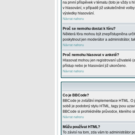
na první příspěvek v tématu (toto je vždy 
v hlasování, v případě již uskutečněné volb
výsledky hlasování.
Návrat nahoru
Proč se nemohu dostat k fóru?
Některá fóra mohou být znepřístupněna určitý
poskytnout jen moderátor a administrátor, tak
Návrat nahoru
Proč nemohu hlasovat v anketě?
Hlasovat mohou jen registrovaní uživatelé (
přístup nebo je hlasování již ukončeno.
Návrat nahoru
Co je BBCode?
BBCode je zvláštní implementace HTML. O je
sobě je podobný stylu HTML, tagy jsou uzavřen
BBCode si prohlédněte průvodce, kterého si
Návrat nahoru
Můžu používat HTML?
To závisí na tom, zda vám to administrátor po