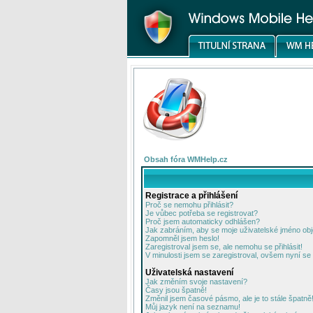
Obsah fóra WMHelp.cz
Registrace a přihlášení
Proč se nemohu přihlásit?
Je vůbec potřeba se registrovat?
Proč jsem automaticky odhlášen?
Jak zabráním, aby se moje uživatelské jméno ob
Zapomněl jsem heslo!
Zaregistroval jsem se, ale nemohu se přihlásit!
V minulosti jsem se zaregistroval, ovšem nyní se 
Uživatelská nastavení
Jak změním svoje nastavení?
Časy jsou špatně!
Změnil jsem časové pásmo, ale je to stále špatně
Můj jazyk není na seznamu!