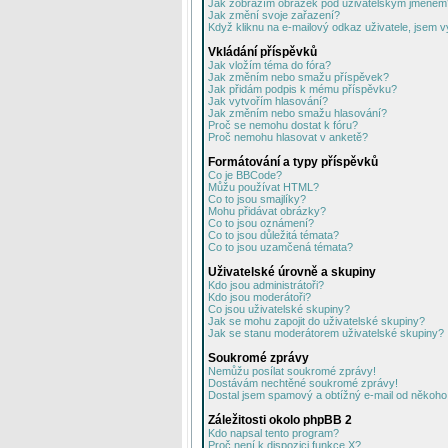
Jak zobrazím obrázek pod uživatelským jménem
Jak změní svoje zařazení?
Když kliknu na e-mailový odkaz uživatele, jsem v
Vkládání příspěvků
Jak vložím téma do fóra?
Jak změním nebo smažu příspěvek?
Jak přidám podpis k mému příspěvku?
Jak vytvořím hlasování?
Jak změním nebo smažu hlasování?
Proč se nemohu dostat k fóru?
Proč nemohu hlasovat v anketě?
Formátování a typy příspěvků
Co je BBCode?
Můžu používat HTML?
Co to jsou smajlíky?
Mohu přidávat obrázky?
Co to jsou oznámení?
Co to jsou důležitá témata?
Co to jsou uzamčená témata?
Uživatelské úrovně a skupiny
Kdo jsou administrátoři?
Kdo jsou moderátoři?
Co jsou uživatelské skupiny?
Jak se mohu zapojit do uživatelské skupiny?
Jak se stanu moderátorem uživatelské skupiny?
Soukromé zprávy
Nemůžu posílat soukromé zprávy!
Dostávám nechtěné soukromé zprávy!
Dostal jsem spamový a obtížný e-mail od někoho 
Záležitosti okolo phpBB 2
Kdo napsal tento program?
Proč není k dispozici funkce X?