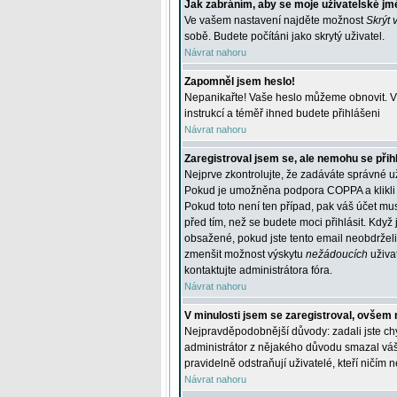
Jak zabráním, aby se moje uživatelské jm
Ve vašem nastavení najděte možnost
Skrýt 
sobě. Budete počítáni jako skrytý uživatel.
Návrat nahoru
Zapomněl jsem heslo!
Nepanikařte! Vaše heslo můžeme obnovit. V 
instrukcí a téměř ihned budete přihlášeni
Návrat nahoru
Zaregistroval jsem se, ale nemohu se přihl
Nejprve zkontrolujte, že zadáváte správné u
Pokud je umožněna podpora COPPA a klikli j
Pokud toto není ten případ, pak váš účet mus
před tím, než se budete moci přihlásit. Když 
obsažené, pokud jste tento email neobdrželi
zmenšit možnost výskytu
nežádoucích
uživat
kontaktujte administrátora fóra.
Návrat nahoru
V minulosti jsem se zaregistroval, ovšem 
Nejpravděpodobnější důvody: zadali jste chyb
administrátor z nějakého důvodu smazal váš ú
pravidelně odstraňují uživatelé, kteří ničím 
Návrat nahoru