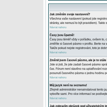
Jak změním svoje nastavení?
Všechna vaše nastavení (pokud jste registro
stránky, ale nemusí to být pravidlem). Takto
Návrat nahoru
Časy jsou špatně!
Časy jsou téměř vždy v pořádku, ovšem to, c
změňte si časové pásmo v profilu. Berte na
Takže pokud nejste registrováni, toto je dobr
Návrat nahoru
Změnil jsem časové pásmo, ale je to stále
Jste si jisti, že jste zadali časové pásmo sp
čas. Fórum není stavěno na uplatňování roz
posunutí časového pásma o jednu hodinu po 
Návrat nahoru
Můj jazyk není na seznamu!
Zřejmě administrátor nenainstaloval tento jaz
vytvořte sami. Pro více informací se podívej
Návrat nahoru
Jak zobrazím obrázek pod uživatelským 