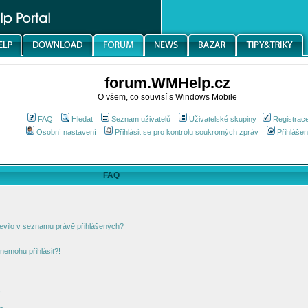
forum.WMHelp.cz
O všem, co souvisí s Windows Mobile
FAQ
Hledat
Seznam uživatelů
Uživatelské skupiny
Registrac
Osobní nastavení
Přihlásit se pro kontrolu soukromých zpráv
Přihlášen
FAQ
jevilo v seznamu právě přihlášených?
nemohu přihlásit?!
!