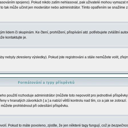
s hlasováním spojeno). Pokud nikdo zatím nehlasoval, pak uživatelé mohou vymazat
y to tak může učinit jen moderátor nebo administrátor. Tímto opatřením se snažíme z
m lidem či skupinám. Ke čtení, prohlížení, přispívání atd. potřebujete zvláštní auto
že kontaktujte je.
aby nebyly zkresleny výsledky). Pokud jste registrováni a stále nemůžete volit, zř
Formátování a typy příspěvků
ho použití rozhoduje administrátor (můžete toto nepovolit pro jednotlivé příspěv
y v hranatých závorkách [ a ] a nabízí větší kontrolu nad tím, co a jak se zobrazí. 
 můžete prohlédnout při odesílání příspěvku.
volí. Pokud to máte povoleno, zjistíte, že jen některé tagy fungují, což je
bezpečnos