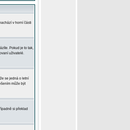
achází v horní části
íte. Pokud je to tak,
vaní uživatelé.
že se jedná o letní
Řešením může být
řípadně si překlad