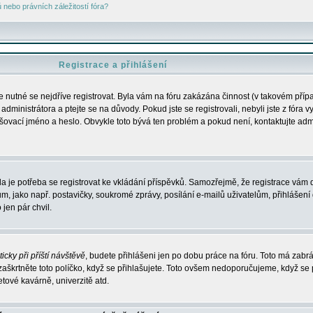
nebo právních záležitostí fóra?
Registrace a přihlášení
je nutné se nejdříve registrovat. Byla vám na fóru zakázána činnost (v takovém příp
dministrátora a ptejte se na důvody. Pokud jste se registrovali, nebyli jste z fóra v
lašovací jméno a heslo. Obvykle toto bývá ten problém a pokud není, kontaktujte ad
da je potřeba se registrovat ke vkládání příspěvků. Samozřejmě, že registrace vám d
ako např. postavičky, soukromé zprávy, posílání e-mailů uživatelům, přihlášení d
jen pár chvil.
icky při příští návštěvě
, budete přihlášeni jen po dobu práce na fóru. Toto má zabrá
 zaškrtněte toto políčko, když se přihlašujete. Toto ovšem nedoporučujeme, když se 
etové kavárně, univerzitě atd.