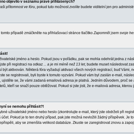
éno objevilo v seznamu právě přihlášených?
vaši přítomnost ve fóru
, pokud tuto možnost
zvolíte
budete viditelní jen pro administ
tomto případě zmáčkněte na přihlašovací stránce tlačítko
Zapomněl jsem svoje he
ásit!
živatelské jméno a heslo. Pokud jsou v pořádku, pak se mohla odehrát jedna z násl
ste při registraci na odkaz
... a je mi méně než 13 let
, budete muset následovat zas
í být aktivován. Některá fóra vyžadují aktivaci všech nových registrací, buď Vámi,
jste se registrovali, byli byste k tomuto vyzváni. Pokud vám byl zaslán e-mail, násle
, ujistěte se, že vámi zadaná emailová adresa je platná. Jedním důvodem, proč se 
elů, kteří se snaží pouze obtěžovat. Pokud si jste jisti, že e-mailová adresa, kterou j
nyní se nemohu přihlásit?!
né uživatelské jméno nebo heslo (zkontrolujte e-mail, který jste obdrželi při regis
čet. Pokud je to ten druhý případ, pak jste možná nevložili žádný příspěvek. Je to
nepřispěli, aby se zmenšila velikost databáze. Zkuste se zaregistrovat znovu a zapoj