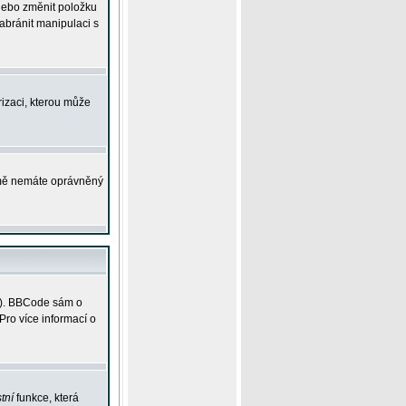
 nebo změnit položku
abránit manipulaci s
rizaci, kterou může
ejmě nemáte oprávněný
ky). BBCode sám o
Pro více informací o
tní
funkce, která