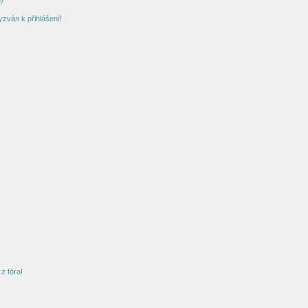
?
yzván k přihlášení!
z fóra!