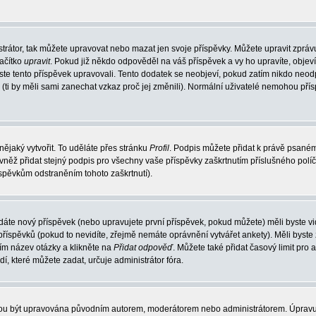
trátor, tak můžete upravovat nebo mazat jen svoje příspěvky. Můžete upravit zpráv
lačítko
upravit
. Pokud již někdo odpověděl na váš příspěvek a vy ho upravíte, objev
t jste tento příspěvek upravovali. Tento dodatek se neobjeví, pokud zatím nikdo ne
k (ti by měli sami zanechat vzkaz proč jej změnili). Normální uživatelé nemohou př
nějaký vytvořit. To uděláte přes stránku
Profil
. Podpis můžete přidat k právě psané
vněž přidat stejný podpis pro všechny vaše příspěvky zaškrtnutím příslušného políč
spěvkům odstraněním tohoto zaškrtnutí).
dáte nový příspěvek (nebo upravujete první příspěvek, pokud můžete) měli byste vid
íspěvků (pokud to nevidíte, zřejmě nemáte oprávnění vytvářet ankety). Měli byste
ím název otázky a klikněte na
Přidat odpověď
. Můžete také přidat časový limit pro 
které můžete zadat, určuje administrátor fóra.
ohou být upravována původním autorem, moderátorem nebo administrátorem. Úpravu 