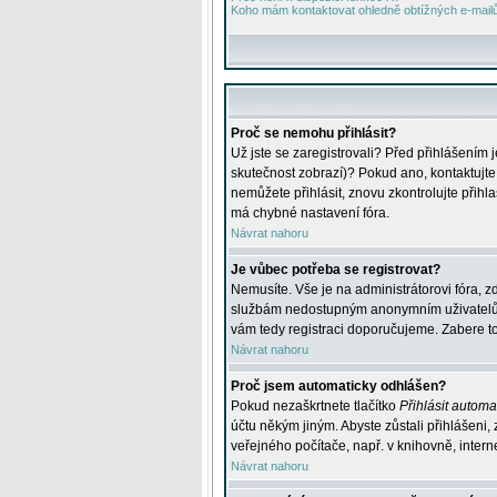
Koho mám kontaktovat ohledně obtížných e-mailů 
Proč se nemohu přihlásit?
Už jste se zaregistrovali? Před přihlášením 
skutečnost zobrazí)? Pokud ano, kontaktujte a
nemůžete přihlásit, znovu zkontrolujte přih
má chybné nastavení fóra.
Návrat nahoru
Je vůbec potřeba se registrovat?
Nemusíte. Vše je na administrátorovi fóra, z
službám nedostupným anonymním uživatelům, j
vám tedy registraci doporučujeme. Zabere to 
Návrat nahoru
Proč jsem automaticky odhlášen?
Pokud nezaškrtnete tlačítko
Přihlásit automat
účtu někým jiným. Abyste zůstali přihlášeni,
veřejného počítače, např. v knihovně, intern
Návrat nahoru