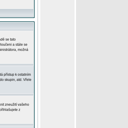
adě se tato
yloučeni a stále se
ministrátora, možná
á přístup k ostatním
o skupin, atd. Vřele
nit zneužití vašeho
přihlašujete z