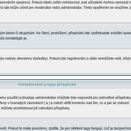
s hlasováním spojeno). Pokud nikdo zatím nehlasoval, pak uživatelé mohou vymazat
y to tak může učinit jen moderátor nebo administrátor. Tímto opatřením se snažíme z
m lidem či skupinám. Ke čtení, prohlížení, přispívání atd. potřebujete zvláštní auto
že kontaktujte je.
aby nebyly zkresleny výsledky). Pokud jste registrováni a stále nemůžete volit, zř
Formátování a typy příspěvků
ho použití rozhoduje administrátor (můžete toto nepovolit pro jednotlivé příspěv
y v hranatých závorkách [ a ] a nabízí větší kontrolu nad tím, co a jak se zobrazí. 
 můžete prohlédnout při odesílání příspěvku.
volí. Pokud to máte povoleno, zjistíte, že jen některé tagy fungují, což je
bezpečnos