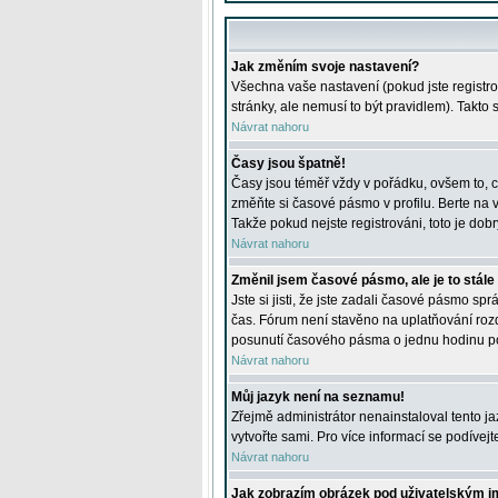
Jak změním svoje nastavení?
Všechna vaše nastavení (pokud jste registro
stránky, ale nemusí to být pravidlem). Takto
Návrat nahoru
Časy jsou špatně!
Časy jsou téměř vždy v pořádku, ovšem to, c
změňte si časové pásmo v profilu. Berte na
Takže pokud nejste registrováni, toto je dobr
Návrat nahoru
Změnil jsem časové pásmo, ale je to stále
Jste si jisti, že jste zadali časové pásmo sp
čas. Fórum není stavěno na uplatňování roz
posunutí časového pásma o jednu hodinu po 
Návrat nahoru
Můj jazyk není na seznamu!
Zřejmě administrátor nenainstaloval tento jaz
vytvořte sami. Pro více informací se podívej
Návrat nahoru
Jak zobrazím obrázek pod uživatelským 