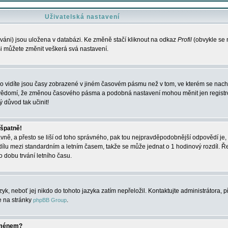
Uživatelská nastavení
váni) jsou uložena v databázi. Ke změně stačí kliknout na odkaz
Profil
(obvykle se n
 si můžete změnit veškerá svá nastavení.
o vidíte jsou časy zobrazené v jiném časovém pásmu než v tom, ve kterém se nacház
 vědomí, že změnou časového pásma a podobná nastavení mohou měnit jen registro
ý důvod tak učinit!
 špatně!
rávně, a přesto se liší od toho správného, pak tou nejpravděpodobnější odpovědí je, 
dílu mezi standardním a letním časem, takže se může jednat o 1 hodinový rozdíl. 
dobu trvání letního času.
yk, neboť jej nikdo do tohoto jazyka zatím nepřeložil. Kontaktujte administrátora, p
te na stránky
.
phpBB Group
jménem?