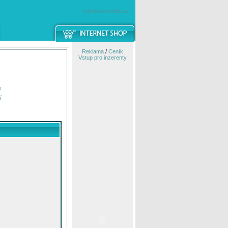
windowsmobile.cz
Reklama
/
Ceník
Vstup pro inzerenty
e
í