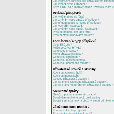
Jak zobrazím obrázek pod uživatelským jménem
Jak změní svoje zařazení?
Když kliknu na e-mailový odkaz uživatele, jsem v
Vkládání příspěvků
Jak vložím téma do fóra?
Jak změním nebo smažu příspěvek?
Jak přidám podpis k mému příspěvku?
Jak vytvořím hlasování?
Jak změním nebo smažu hlasování?
Proč se nemohu dostat k fóru?
Proč nemohu hlasovat v anketě?
Formátování a typy příspěvků
Co je BBCode?
Můžu používat HTML?
Co to jsou smajlíky?
Mohu přidávat obrázky?
Co to jsou oznámení?
Co to jsou důležitá témata?
Co to jsou uzamčená témata?
Uživatelské úrovně a skupiny
Kdo jsou administrátoři?
Kdo jsou moderátoři?
Co jsou uživatelské skupiny?
Jak se mohu zapojit do uživatelské skupiny?
Jak se stanu moderátorem uživatelské skupiny?
Soukromé zprávy
Nemůžu posílat soukromé zprávy!
Dostávám nechtěné soukromé zprávy!
Dostal jsem spamový a obtížný e-mail od někoho 
Záležitosti okolo phpBB 2
Kdo napsal tento program?
Proč není k dispozici funkce X?