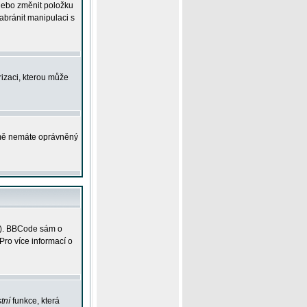
 nebo změnit položku
abránit manipulaci s
rizaci, kterou může
ejmě nemáte oprávněný
ky). BBCode sám o
Pro více informací o
tní
funkce, která