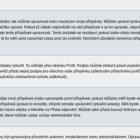
trátor, tak můžete upravovat nebo mazat jen svoje příspěvky. Můžete upravit zpráv
lačítko
upravit
. Pokud již někdo odpověděl na váš příspěvek a vy ho upravíte, objev
t jste tento příspěvek upravovali. Tento dodatek se neobjeví, pokud zatím nikdo ne
k (ti by měli sami zanechat vzkaz proč jej změnili). Normální uživatelé nemohou př
nějaký vytvořit. To uděláte přes stránku
Profil
. Podpis můžete přidat k právě psané
vněž přidat stejný podpis pro všechny vaše příspěvky zaškrtnutím příslušného políč
spěvkům odstraněním tohoto zaškrtnutí).
dáte nový příspěvek (nebo upravujete první příspěvek, pokud můžete) měli byste vid
íspěvků (pokud to nevidíte, zřejmě nemáte oprávnění vytvářet ankety). Měli byste
ím název otázky a klikněte na
Přidat odpověď
. Můžete také přidat časový limit pro 
které můžete zadat, určuje administrátor fóra.
ohou být upravována původním autorem, moderátorem nebo administrátorem. Úpravu 