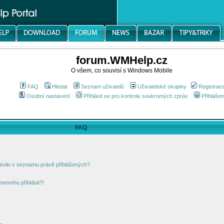
forum.WMHelp.cz
O všem, co souvisí s Windows Mobile
FAQ
Hledat
Seznam uživatelů
Uživatelské skupiny
Registrac
Osobní nastavení
Přihlásit se pro kontrolu soukromých zpráv
Přihlášen
FAQ
jevilo v seznamu právě přihlášených?
nemohu přihlásit?!
!