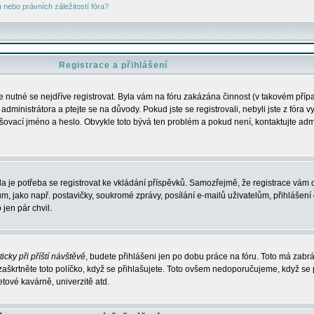
nebo právních záležitostí fóra?
Registrace a přihlášení
je nutné se nejdříve registrovat. Byla vám na fóru zakázána činnost (v takovém příp
dministrátora a ptejte se na důvody. Pokud jste se registrovali, nebyli jste z fóra v
lašovací jméno a heslo. Obvykle toto bývá ten problém a pokud není, kontaktujte ad
da je potřeba se registrovat ke vkládání příspěvků. Samozřejmě, že registrace vám d
ako např. postavičky, soukromé zprávy, posílání e-mailů uživatelům, přihlášení d
jen pár chvil.
icky při příští návštěvě
, budete přihlášeni jen po dobu práce na fóru. Toto má zabrá
 zaškrtněte toto políčko, když se přihlašujete. Toto ovšem nedoporučujeme, když se 
etové kavárně, univerzitě atd.