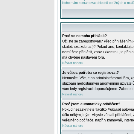
Koho mám kontaktovat ohledně obtížných e-mailů 
Proč se nemohu přihlásit?
Už jste se zaregistrovali? Před přihlášením 
skutečnost zobrazí)? Pokud ano, kontaktujte a
nemůžete přihlásit, znovu zkontrolujte přih
má chybné nastavení fóra.
Návrat nahoru
Je vůbec potřeba se registrovat?
Nemusíte. Vše je na administrátorovi fóra, z
službám nedostupným anonymním uživatelům, j
vám tedy registraci doporučujeme. Zabere to 
Návrat nahoru
Proč jsem automaticky odhlášen?
Pokud nezaškrtnete tlačítko
Přihlásit automat
účtu někým jiným. Abyste zůstali přihlášeni,
veřejného počítače, např. v knihovně, intern
Návrat nahoru