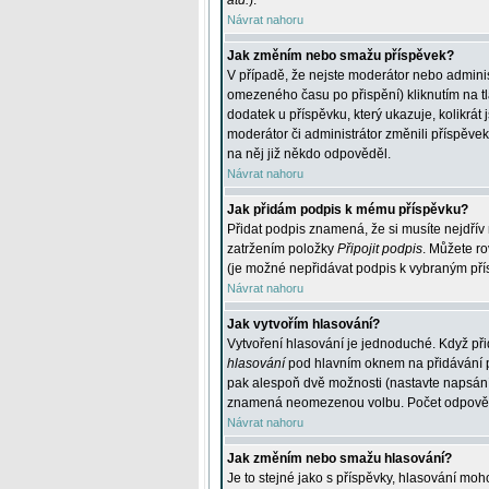
atd.
).
Návrat nahoru
Jak změním nebo smažu příspěvek?
V případě, že nejste moderátor nebo adminis
omezeného času po přispění) kliknutím na t
dodatek u příspěvku, který ukazuje, kolikrá
moderátor či administrátor změnili příspěve
na něj již někdo odpověděl.
Návrat nahoru
Jak přidám podpis k mému příspěvku?
Přidat podpis znamená, že si musíte nejdřív 
zatržením položky
Připojit podpis
. Můžete ro
(je možné nepřidávat podpis k vybraným pří
Návrat nahoru
Jak vytvořím hlasování?
Vytvoření hlasování je jednoduché. Když při
hlasování
pod hlavním oknem na přidávání př
pak alespoň dvě možnosti (nastavte napsán
znamená neomezenou volbu. Počet odpovědí, 
Návrat nahoru
Jak změním nebo smažu hlasování?
Je to stejné jako s příspěvky, hlasování m