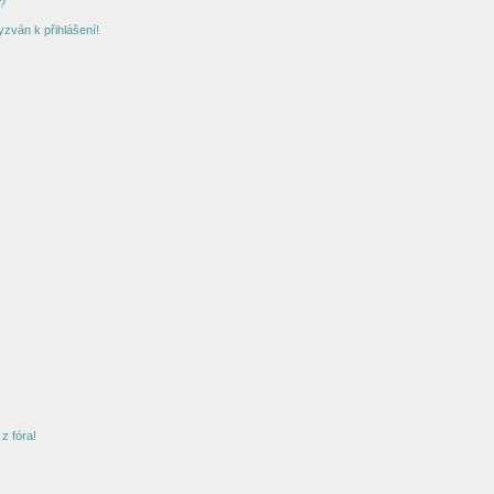
?
yzván k přihlášení!
z fóra!