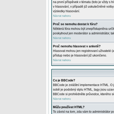
na první příspěvek v tématu (toto je vždy 
v hlasování, v případě již uskutečněné volb
výsledky hlasování.
Návrat nahoru
Proč se nemohu dostat k fóru?
Některá fóra mohou být znepřístupněna určitý
poskytnout jen moderátor a administrátor, tak
Návrat nahoru
Proč nemohu hlasovat v anketě?
Hlasovat mohou jen registrovaní uživatelé (
přístup nebo je hlasování již ukončeno.
Návrat nahoru
Co je BBCode?
BBCode je zvláštní implementace HTML. O je
sobě je podobný stylu HTML, tagy jsou uzavřen
BBCode si prohlédněte průvodce, kterého si
Návrat nahoru
Můžu používat HTML?
To závisí na tom, zda vám to administrátor po