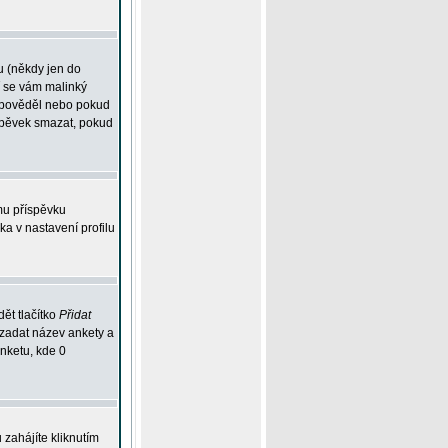
u (někdy jen do
í se vám malinký
odpověděl nebo pokud
íspěvek smazat, pokud
mu příspěvku
ka v nastavení profilu
ět tlačítko
Přidat
 zadat název ankety a
anketu, kde 0
zahájíte kliknutím