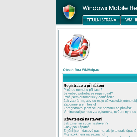
Obsah fóra WMHelp.cz
Registrace a přihlášení
Proč se nemohu přihlásit?
Je vůbec potřeba se registrovat?
Proč jsem automaticky odhlášen?
Jak zabráním, aby se moje uživatelské jméno ob
Zapomněl jsem heslo!
Zaregistroval jsem se, ale nemohu se přihlásit!
V minulosti jsem se zaregistroval, ovšem nyní se 
Uživatelská nastavení
Jak změním svoje nastavení?
Časy jsou špatně!
Změnil jsem časové pásmo, ale je to stále špatně
Můj jazyk není na seznamu!