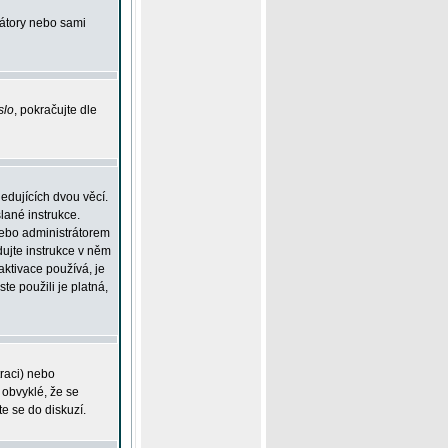
rátory nebo sami
slo
, pokračujte dle
edujících dvou věcí.
lané instrukce.
 nebo administrátorem
dujte instrukce v něm
aktivace používá, je
ste použili je platná,
traci) nebo
 obvyklé, že se
te se do diskuzí.