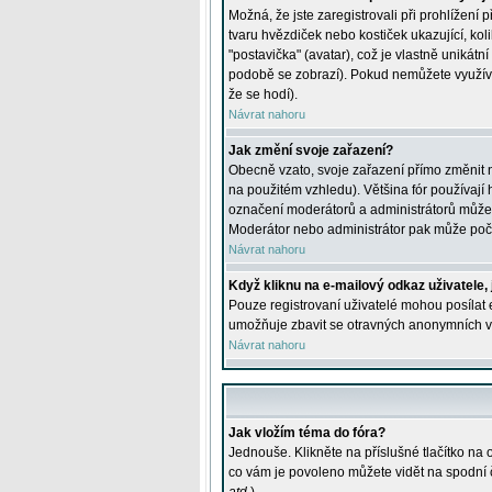
Možná, že jste zaregistrovali při prohlížení
tvaru hvězdiček nebo kostiček ukazující, kol
"postavička" (avatar), což je vlastně unikátn
podobě se zobrazí). Pokud nemůžete využívat 
že se hodí).
Návrat nahoru
Jak změní svoje zařazení?
Obecně vzato, svoje zařazení přímo změnit 
na použitém vzhledu). Většina fór používají h
označení moderátorů a administrátorů může m
Moderátor nebo administrátor pak může počet
Návrat nahoru
Když kliknu na e-mailový odkaz uživatele,
Pouze registrovaní uživatelé mohou posílat e
umožňuje zbavit se otravných anonymních vzk
Návrat nahoru
Jak vložím téma do fóra?
Jednouše. Klikněte na příslušné tlačítko na
co vám je povoleno můžete vidět na spodní 