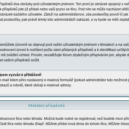
 příspěvků dva obrázky pod uživatelským jménem. Ten první je obrázek spojený s vaš
ik příspěvků jste již přidali nebo vaší pozici ve fóru. Pod ním se může nacházet vět
í obrázek každého uživatele. Záleží na administrátorovi, zda postavičky povolí či jak 
postavičky, pak právě tehdy toto administrátoři zakázali, a vy byste se měli zepta
nemůžete (úrovně se objevují pod vaším uživatelským jménem v tématech a na vaše
odnocení úrovní k rozlišení počtu vámi přidaných příspěvků a k identifikaci určitých
ít zvláštní vzhled. Prosím, nezatěžujte fórum zbytečným přispíváním jen, abyste d
 vašich příspěvků snížit.
 jsem vyzván k přihlášení!
-mail lidem přes nastavený e-mailový formulář (pokud administrátor tuto možnost po
azů a robotů, které sbírají e-mailové adresy.
Vkládání příspěvků
 obrazovce fóra nebo tématu. Možná bude nutné se registrovat, než budete moci přis
části fóra nebo tématu (Např.
Můžete přidat nová téma do tohoto fóra, Můžete hlasov