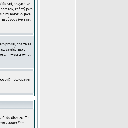
í úrovní, obvykle ve
ší obrázek, známý jako
s nimi naloží (v jaké
t na důvody (věříme,
m profilu, což záleží
 uživatelů, např.
osáhli vyšší úrovně.
volil). Toto opatření
pět do diskuze. To,
at v tomto fóru,