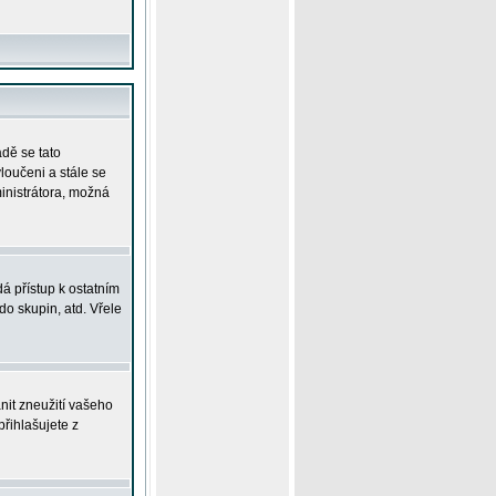
adě se tato
yloučeni a stále se
ministrátora, možná
á přístup k ostatním
o skupin, atd. Vřele
nit zneužití vašeho
přihlašujete z