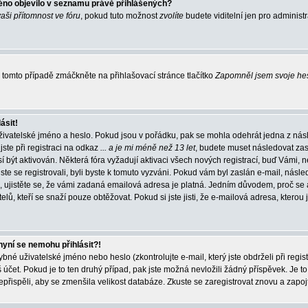
éno objevilo v seznamu právě přihlášených?
vaši přítomnost ve fóru
, pokud tuto možnost
zvolíte
budete viditelní jen pro administ
tomto případě zmáčkněte na přihlašovací stránce tlačítko
Zapomněl jsem svoje he
ásit!
živatelské jméno a heslo. Pokud jsou v pořádku, pak se mohla odehrát jedna z násl
ste při registraci na odkaz
... a je mi méně než 13 let
, budete muset následovat zas
í být aktivován. Některá fóra vyžadují aktivaci všech nových registrací, buď Vámi,
jste se registrovali, byli byste k tomuto vyzváni. Pokud vám byl zaslán e-mail, násle
, ujistěte se, že vámi zadaná emailová adresa je platná. Jedním důvodem, proč se 
elů, kteří se snaží pouze obtěžovat. Pokud si jste jisti, že e-mailová adresa, kterou j
nyní se nemohu přihlásit?!
né uživatelské jméno nebo heslo (zkontrolujte e-mail, který jste obdrželi při regis
čet. Pokud je to ten druhý případ, pak jste možná nevložili žádný příspěvek. Je to
nepřispěli, aby se zmenšila velikost databáze. Zkuste se zaregistrovat znovu a zapoj