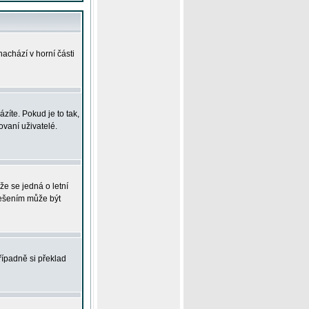
achází v horní části
íte. Pokud je to tak,
vaní uživatelé.
že se jedná o letní
Řešením může být
řípadně si překlad