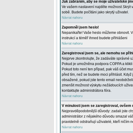
Jak zabráním, aby se moje uživatelské jm
Ve vašem nastavení najděte možnost
Skrýt 
sobě. Budete počítáni jako skrytý uživatel.
Návrat nahoru
Zapomněl jsem heslo!
Nepanikařte! Vaše heslo můžeme obnovit. V 
instrukcí a téměř ihned budete přihlášeni
Návrat nahoru
Zaregistroval jsem se, ale nemohu se přihl
Nejprve zkontrolujte, že zadáváte správné u
Pokud je umožněna podpora COPPA a klikli j
Pokud toto není ten případ, pak váš účet mus
před tím, než se budete moci přihlásit. Když 
obsažené, pokud jste tento email neobdrželi
zmenšit možnost výskytu
nežádoucích
uživat
kontaktujte administrátora fóra.
Návrat nahoru
V minulosti jsem se zaregistroval, ovšem 
Nejpravděpodobnější důvody: zadali jste chyb
administrátor z nějakého důvodu smazal váš ú
pravidelně odstraňují uživatelé, kteří ničím 
Návrat nahoru