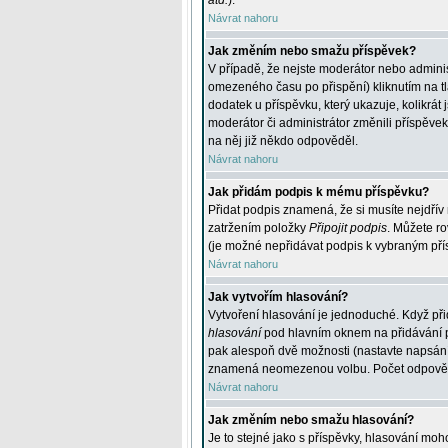
atd.
).
Návrat nahoru
Jak změním nebo smažu příspěvek?
V případě, že nejste moderátor nebo adminis
omezeného času po přispění) kliknutím na t
dodatek u příspěvku, který ukazuje, kolikrá
moderátor či administrátor změnili příspěve
na něj již někdo odpověděl.
Návrat nahoru
Jak přidám podpis k mému příspěvku?
Přidat podpis znamená, že si musíte nejdřív 
zatržením položky
Připojit podpis
. Můžete ro
(je možné nepřidávat podpis k vybraným pří
Návrat nahoru
Jak vytvořím hlasování?
Vytvoření hlasování je jednoduché. Když při
hlasování
pod hlavním oknem na přidávání př
pak alespoň dvě možnosti (nastavte napsán
znamená neomezenou volbu. Počet odpovědí, 
Návrat nahoru
Jak změním nebo smažu hlasování?
Je to stejné jako s příspěvky, hlasování m