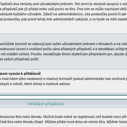
 příspěvků dva obrázky pod uživatelským jménem. Ten první je obrázek spojený s vaš
ik příspěvků jste již přidali nebo vaší pozici ve fóru. Pod ním se může nacházet vět
í obrázek každého uživatele. Záleží na administrátorovi, zda postavičky povolí či jak 
postavičky, pak právě tehdy toto administrátoři zakázali, a vy byste se měli zepta
nemůžete (úrovně se objevují pod vaším uživatelským jménem v tématech a na vaše
odnocení úrovní k rozlišení počtu vámi přidaných příspěvků a k identifikaci určitých
ít zvláštní vzhled. Prosím, nezatěžujte fórum zbytečným přispíváním jen, abyste d
 vašich příspěvků snížit.
 jsem vyzván k přihlášení!
-mail lidem přes nastavený e-mailový formulář (pokud administrátor tuto možnost po
azů a robotů, které sbírají e-mailové adresy.
Vkládání příspěvků
 obrazovce fóra nebo tématu. Možná bude nutné se registrovat, než budete moci přis
části fóra nebo tématu (Např.
Můžete přidat nová téma do tohoto fóra, Můžete hlasov