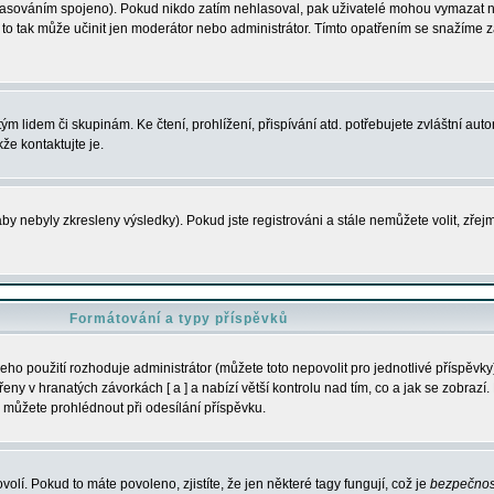
s hlasováním spojeno). Pokud nikdo zatím nehlasoval, pak uživatelé mohou vymazat
y to tak může učinit jen moderátor nebo administrátor. Tímto opatřením se snažíme z
m lidem či skupinám. Ke čtení, prohlížení, přispívání atd. potřebujete zvláštní auto
že kontaktujte je.
aby nebyly zkresleny výsledky). Pokud jste registrováni a stále nemůžete volit, zř
Formátování a typy příspěvků
ho použití rozhoduje administrátor (můžete toto nepovolit pro jednotlivé příspěv
y v hranatých závorkách [ a ] a nabízí větší kontrolu nad tím, co a jak se zobrazí. 
 můžete prohlédnout při odesílání příspěvku.
volí. Pokud to máte povoleno, zjistíte, že jen některé tagy fungují, což je
bezpečnos