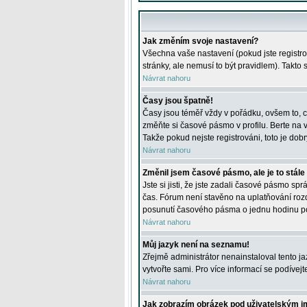
Jak změním svoje nastavení?
Všechna vaše nastavení (pokud jste registro
stránky, ale nemusí to být pravidlem). Takto
Návrat nahoru
Časy jsou špatně!
Časy jsou téměř vždy v pořádku, ovšem to, c
změňte si časové pásmo v profilu. Berte na
Takže pokud nejste registrováni, toto je dobr
Návrat nahoru
Změnil jsem časové pásmo, ale je to stále
Jste si jisti, že jste zadali časové pásmo sp
čas. Fórum není stavěno na uplatňování roz
posunutí časového pásma o jednu hodinu po 
Návrat nahoru
Můj jazyk není na seznamu!
Zřejmě administrátor nenainstaloval tento jaz
vytvořte sami. Pro více informací se podívej
Návrat nahoru
Jak zobrazím obrázek pod uživatelským 