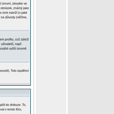
í úrovní, obvykle ve
ší obrázek, známý jako
s nimi naloží (v jaké
t na důvody (věříme,
m profilu, což záleží
 uživatelů, např.
osáhli vyšší úrovně.
volil). Toto opatření
pět do diskuze. To,
at v tomto fóru,