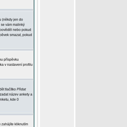
u (někdy jen do
í se vám malinký
odpověděl nebo pokud
íspěvek smazat, pokud
mu příspěvku
ka v nastavení profilu
ět tlačítko
Přidat
 zadat název ankety a
anketu, kde 0
zahájíte kliknutím