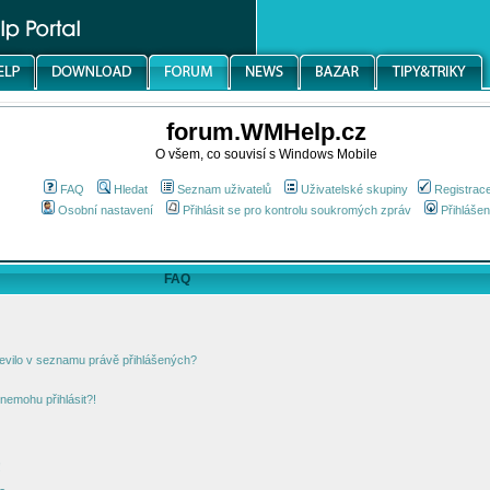
forum.WMHelp.cz
O všem, co souvisí s Windows Mobile
FAQ
Hledat
Seznam uživatelů
Uživatelské skupiny
Registrac
Osobní nastavení
Přihlásit se pro kontrolu soukromých zpráv
Přihlášen
FAQ
jevilo v seznamu právě přihlášených?
nemohu přihlásit?!
!