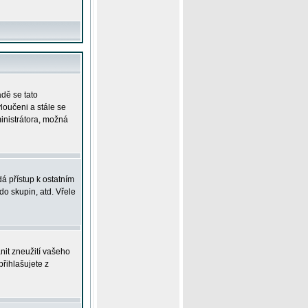
adě se tato
yloučeni a stále se
ministrátora, možná
á přístup k ostatním
o skupin, atd. Vřele
nit zneužití vašeho
přihlašujete z