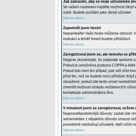
Jak zabráním, aby se moje uživatelské jm
Ve vašem nastavení najděte možnost
Skrýt 
sobě. Budete počítáni jako skrytý uživatel.
Návrat nahoru
Zapomněl jsem heslo!
Nepanikařte! Vaše heslo můžeme obnovit. V 
instrukcí a téměř ihned budete přihlášeni
Návrat nahoru
Zaregistroval jsem se, ale nemohu se přihl
Nejprve zkontrolujte, že zadáváte správné u
Pokud je umožněna podpora COPPA a klikli j
Pokud toto není ten případ, pak váš účet mus
před tím, než se budete moci přihlásit. Když 
obsažené, pokud jste tento email neobdrželi
zmenšit možnost výskytu
nežádoucích
uživat
kontaktujte administrátora fóra.
Návrat nahoru
V minulosti jsem se zaregistroval, ovšem 
Nejpravděpodobnější důvody: zadali jste chyb
administrátor z nějakého důvodu smazal váš ú
pravidelně odstraňují uživatelé, kteří ničím 
Návrat nahoru