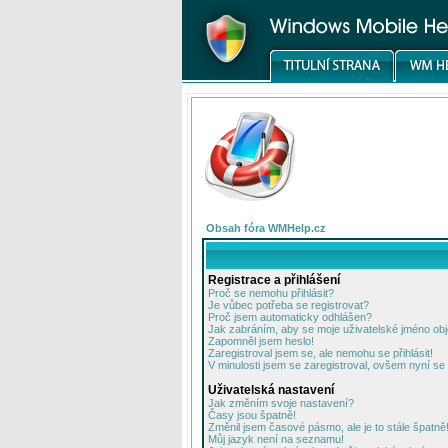
Obsah fóra WMHelp.cz
Registrace a přihlášení
Proč se nemohu přihlásit?
Je vůbec potřeba se registrovat?
Proč jsem automaticky odhlášen?
Jak zabráním, aby se moje uživatelské jméno ob
Zapomněl jsem heslo!
Zaregistroval jsem se, ale nemohu se přihlásit!
V minulosti jsem se zaregistroval, ovšem nyní se 
Uživatelská nastavení
Jak změním svoje nastavení?
Časy jsou špatně!
Změnil jsem časové pásmo, ale je to stále špatně
Můj jazyk není na seznamu!