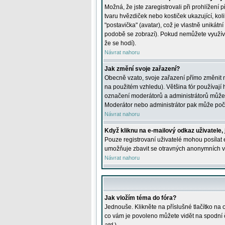
Možná, že jste zaregistrovali při prohlížení
tvaru hvězdiček nebo kostiček ukazující, kol
"postavička" (avatar), což je vlastně unikátn
podobě se zobrazí). Pokud nemůžete využívat 
že se hodí).
Návrat nahoru
Jak změní svoje zařazení?
Obecně vzato, svoje zařazení přímo změnit 
na použitém vzhledu). Většina fór používají h
označení moderátorů a administrátorů může m
Moderátor nebo administrátor pak může počet
Návrat nahoru
Když kliknu na e-mailový odkaz uživatele,
Pouze registrovaní uživatelé mohou posílat e
umožňuje zbavit se otravných anonymních vzk
Návrat nahoru
Jak vložím téma do fóra?
Jednouše. Klikněte na příslušné tlačítko na
co vám je povoleno můžete vidět na spodní 