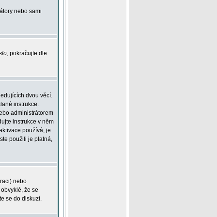
rátory nebo sami
slo
, pokračujte dle
edujících dvou věcí.
lané instrukce.
 nebo administrátorem
dujte instrukce v něm
aktivace používá, je
ste použili je platná,
traci) nebo
 obvyklé, že se
te se do diskuzí.