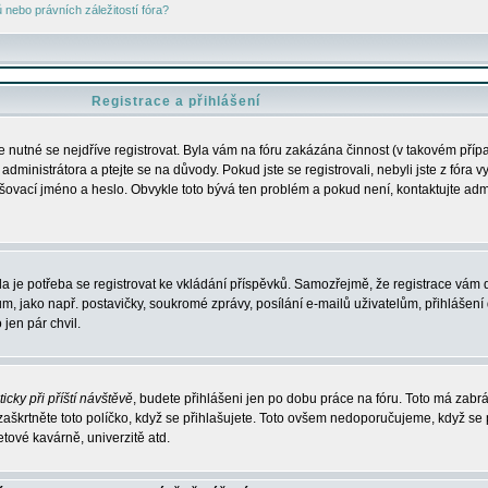
nebo právních záležitostí fóra?
Registrace a přihlášení
je nutné se nejdříve registrovat. Byla vám na fóru zakázána činnost (v takovém příp
dministrátora a ptejte se na důvody. Pokud jste se registrovali, nebyli jste z fóra v
lašovací jméno a heslo. Obvykle toto bývá ten problém a pokud není, kontaktujte ad
da je potřeba se registrovat ke vkládání příspěvků. Samozřejmě, že registrace vám d
ako např. postavičky, soukromé zprávy, posílání e-mailů uživatelům, přihlášení d
jen pár chvil.
icky při příští návštěvě
, budete přihlášeni jen po dobu práce na fóru. Toto má zabrá
 zaškrtněte toto políčko, když se přihlašujete. Toto ovšem nedoporučujeme, když se 
etové kavárně, univerzitě atd.