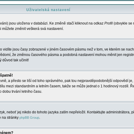
Uživatelská nastavení
váni) jsou uložena v databázi. Ke změně stačí kliknout na odkaz
Profil
(obvykle se n
 si můžete změnit veškerá svá nastavení.
o vidíte jsou časy zobrazené v jiném časovém pásmu než v tom, ve kterém se nacház
 vědomí, že změnou časového pásma a podobná nastavení mohou měnit jen registro
ý důvod tak učinit!
 špatně!
rávně, a přesto se liší od toho správného, pak tou nejpravděpodobnější odpovědí je, 
dílu mezi standardním a letním časem, takže se může jednat o 1 hodinový rozdíl. 
dobu trvání letního času.
yk, neboť jej nikdo do tohoto jazyka zatím nepřeložil. Kontaktujte administrátora, p
te na stránky
.
phpBB Group
jménem?