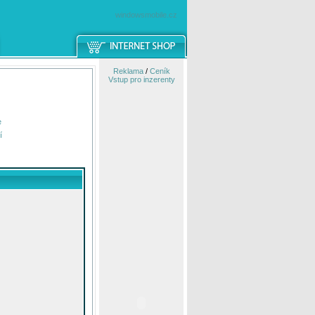
windowsmobile.cz
Reklama
/
Ceník
Vstup pro inzerenty
e
í