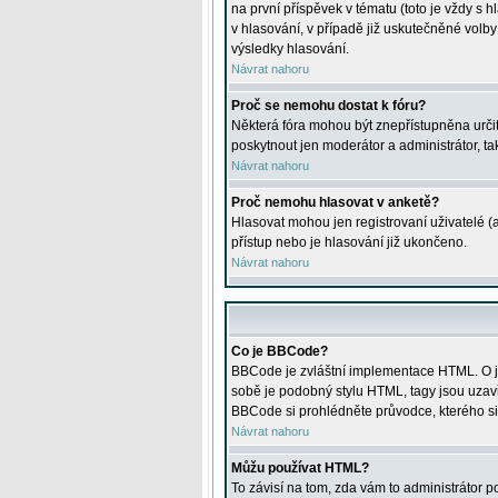
na první příspěvek v tématu (toto je vždy 
v hlasování, v případě již uskutečněné volb
výsledky hlasování.
Návrat nahoru
Proč se nemohu dostat k fóru?
Některá fóra mohou být znepřístupněna určitý
poskytnout jen moderátor a administrátor, tak
Návrat nahoru
Proč nemohu hlasovat v anketě?
Hlasovat mohou jen registrovaní uživatelé (
přístup nebo je hlasování již ukončeno.
Návrat nahoru
Co je BBCode?
BBCode je zvláštní implementace HTML. O je
sobě je podobný stylu HTML, tagy jsou uzavřen
BBCode si prohlédněte průvodce, kterého si
Návrat nahoru
Můžu používat HTML?
To závisí na tom, zda vám to administrátor po