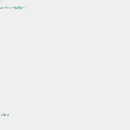
?
yzván k přihlášení!
z fóra!