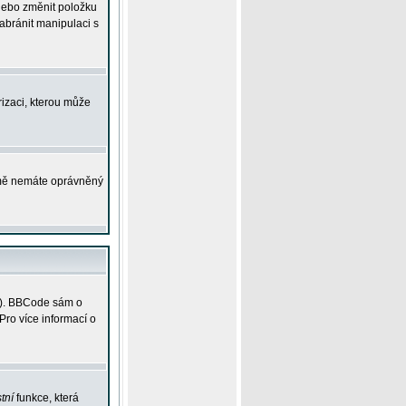
 nebo změnit položku
abránit manipulaci s
rizaci, kterou může
ejmě nemáte oprávněný
ky). BBCode sám o
Pro více informací o
tní
funkce, která