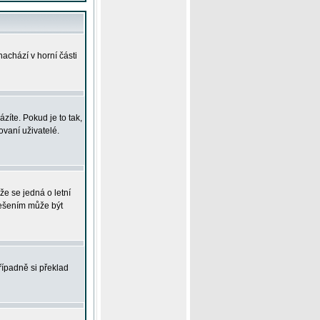
achází v horní části
íte. Pokud je to tak,
vaní uživatelé.
že se jedná o letní
Řešením může být
řípadně si překlad