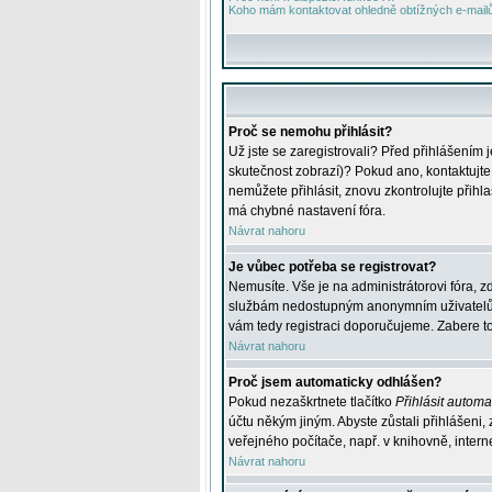
Koho mám kontaktovat ohledně obtížných e-mailů 
Proč se nemohu přihlásit?
Už jste se zaregistrovali? Před přihlášením 
skutečnost zobrazí)? Pokud ano, kontaktujte a
nemůžete přihlásit, znovu zkontrolujte přih
má chybné nastavení fóra.
Návrat nahoru
Je vůbec potřeba se registrovat?
Nemusíte. Vše je na administrátorovi fóra, z
službám nedostupným anonymním uživatelům, j
vám tedy registraci doporučujeme. Zabere to 
Návrat nahoru
Proč jsem automaticky odhlášen?
Pokud nezaškrtnete tlačítko
Přihlásit automat
účtu někým jiným. Abyste zůstali přihlášeni,
veřejného počítače, např. v knihovně, intern
Návrat nahoru