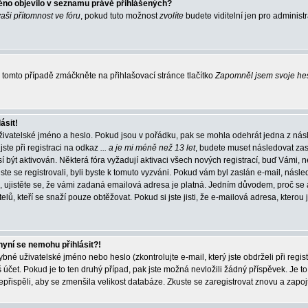
éno objevilo v seznamu právě přihlášených?
vaši přítomnost ve fóru
, pokud tuto možnost
zvolíte
budete viditelní jen pro administ
tomto případě zmáčkněte na přihlašovací stránce tlačítko
Zapomněl jsem svoje he
ásit!
živatelské jméno a heslo. Pokud jsou v pořádku, pak se mohla odehrát jedna z násl
ste při registraci na odkaz
... a je mi méně než 13 let
, budete muset následovat zas
í být aktivován. Některá fóra vyžadují aktivaci všech nových registrací, buď Vámi,
jste se registrovali, byli byste k tomuto vyzváni. Pokud vám byl zaslán e-mail, násle
, ujistěte se, že vámi zadaná emailová adresa je platná. Jedním důvodem, proč se 
elů, kteří se snaží pouze obtěžovat. Pokud si jste jisti, že e-mailová adresa, kterou j
nyní se nemohu přihlásit?!
né uživatelské jméno nebo heslo (zkontrolujte e-mail, který jste obdrželi při regis
čet. Pokud je to ten druhý případ, pak jste možná nevložili žádný příspěvek. Je to
nepřispěli, aby se zmenšila velikost databáze. Zkuste se zaregistrovat znovu a zapoj