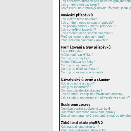
Jak zobrazím obrázek pod uživatelským jménem
Jak změní svoje zařazení?
Když kliknu na e-mailový odkaz uživatele, jsem v
Vkládání příspěvků
Jak vložím téma do fóra?
Jak změním nebo smažu příspěvek?
Jak přidám podpis k mému příspěvku?
Jak vytvořím hlasování?
Jak změním nebo smažu hlasování?
Proč se nemohu dostat k fóru?
Proč nemohu hlasovat v anketě?
Formátování a typy příspěvků
Co je BBCode?
Můžu používat HTML?
Co to jsou smajlíky?
Mohu přidávat obrázky?
Co to jsou oznámení?
Co to jsou důležitá témata?
Co to jsou uzamčená témata?
Uživatelské úrovně a skupiny
Kdo jsou administrátoři?
Kdo jsou moderátoři?
Co jsou uživatelské skupiny?
Jak se mohu zapojit do uživatelské skupiny?
Jak se stanu moderátorem uživatelské skupiny?
Soukromé zprávy
Nemůžu posílat soukromé zprávy!
Dostávám nechtěné soukromé zprávy!
Dostal jsem spamový a obtížný e-mail od někoho 
Záležitosti okolo phpBB 2
Kdo napsal tento program?
Proč není k dispozici funkce X?