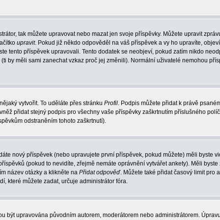
trátor, tak můžete upravovat nebo mazat jen svoje příspěvky. Můžete upravit zpráv
lačítko
upravit
. Pokud již někdo odpověděl na váš příspěvek a vy ho upravíte, objev
t jste tento příspěvek upravovali. Tento dodatek se neobjeví, pokud zatím nikdo ne
k (ti by měli sami zanechat vzkaz proč jej změnili). Normální uživatelé nemohou př
nějaký vytvořit. To uděláte přes stránku
Profil
. Podpis můžete přidat k právě psané
vněž přidat stejný podpis pro všechny vaše příspěvky zaškrtnutím příslušného políč
spěvkům odstraněním tohoto zaškrtnutí).
dáte nový příspěvek (nebo upravujete první příspěvek, pokud můžete) měli byste vid
íspěvků (pokud to nevidíte, zřejmě nemáte oprávnění vytvářet ankety). Měli byste
ím název otázky a klikněte na
Přidat odpověď
. Můžete také přidat časový limit pro 
které můžete zadat, určuje administrátor fóra.
ohou být upravována původním autorem, moderátorem nebo administrátorem. Úpravu 