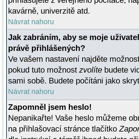
přihlašujete z veřejného počítače, na
kavárně, univerzitě atd.
Návrat nahoru
Jak zabráním, aby se moje uživate
právě přihlášených?
Ve vašem nastavení najděte možnos
pokud tuto možnost
zvolíte
budete vid
sami sobě. Budete počítáni jako skryt
Návrat nahoru
Zapomněl jsem heslo!
Nepanikařte! Vaše heslo můžeme obn
na přihlašovací stránce tlačítko
Zapom