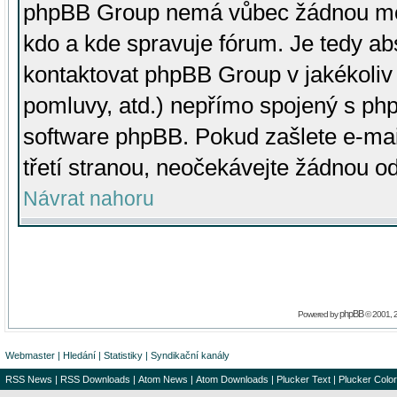
phpBB Group nemá vůbec žádnou moc 
kdo a kde spravuje fórum. Je tedy a
kontaktovat phpBB Group v jakékoliv p
pomluvy, atd.) nepřímo spojený s p
software phpBB. Pokud zašlete e-mai
třetí stranou, neočekávejte žádnou o
Návrat nahoru
phpBB
Powered by
© 2001, 
Webmaster
|
Hledání
|
Statistiky
|
Syndikační kanály
RSS News
|
RSS Downloads
|
Atom News
|
Atom Downloads
|
Plucker Text
|
Plucker Color