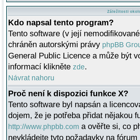
Záležitosti oko
Kdo napsal tento program?
Tento software (v její nemodifikované
chráněn autorskými právy
phpBB Gro
General Public Licence a může být vo
informací klikněte
.
zde
Návrat nahoru
Proč není k dispozici funkce X?
Tento software byl napsán a licenco
dojem, že je potřeba přidat nějakou f
a ověřte si, co 
http://www.phpbb.com
nevkládejte tyto požadavky na fóru