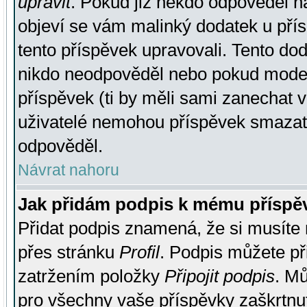
upravit
. Pokud již někdo odpověděl na
objeví se vám malinký dodatek u přísp
tento příspěvek upravovali. Tento do
nikdo neodpověděl nebo pokud moderá
příspěvek (ti by měli sami zanechat v
uživatelé nemohou příspěvek smazat,
odpověděl.
Návrat nahoru
Jak přidám podpis k mému příspě
Přidat podpis znamená, že si musíte n
přes stránku
Profil
. Podpis můžete p
zatržením položky
Připojit podpis
. Mů
pro všechny vaše příspěvky zaškrtnut