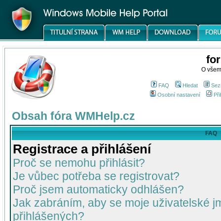
fo
O všem
FAQ
Hledat
Sez
Osobní nastavení
Při
Obsah fóra WMHelp.cz
FAQ
Registrace a přihlášení
Proč se nemohu přihlásit?
Je vůbec potřeba se registrovat?
Proč jsem automaticky odhlášen?
Jak zabráním, aby se moje uživatelské 
přihlášených?