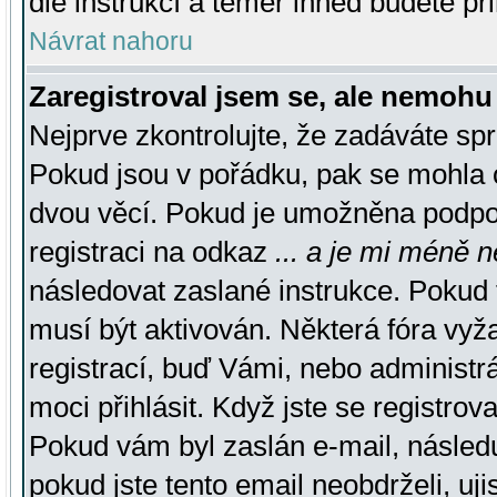
dle instrukcí a téměř ihned budete př
Návrat nahoru
Zaregistroval jsem se, ale nemohu 
Nejprve zkontrolujte, že zadáváte sp
Pokud jsou v pořádku, pak se mohla o
dvou věcí. Pokud je umožněna podpora
registraci na odkaz
... a je mi méně n
následovat zaslané instrukce. Pokud t
musí být aktivován. Některá fóra vyž
registrací, buď Vámi, nebo administr
moci přihlásit. Když jste se registrova
Pokud vám byl zaslán e-mail, násled
pokud jste tento email neobdrželi, uj